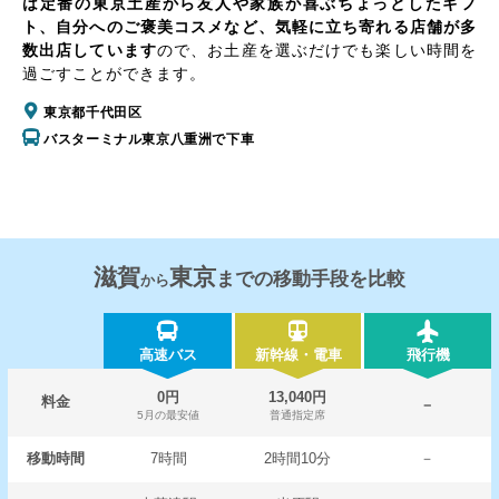
は定番の東京土産から友人や家族が喜ぶちょっとしたギフ
ト、自分へのご褒美コスメなど、気軽に立ち寄れる店舗が多
数出店しています
ので、お土産を選ぶだけでも楽しい時間を
過ごすことができます。
東京都千代田区
バスターミナル東京八重洲で下車
滋賀
東京
までの移動手段を比較
から
高速バス
新幹線・電車
飛行機
0円
13,040円
料金
－
5月の最安値
普通指定席
移動時間
7時間
2時間10分
－