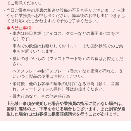
てご用意ください。
当日ご乗車中の座席の相違や設備の不具合等がございましたら速
やかに乗務員へお申し出ください。降車後のお申し出につきまし
ては対応いたしかねますので予めご了承ください。
車内禁止事項
車内は終日禁煙（アイコス、グローなどの電子タバコを含
む）です。
車内での飲酒はお断りしております、また泥酔状態でのご乗
車もお断りいたします。
臭いのきついもの（ファストフード等）の飲食はお控えくだ
さい。
ヘアスプレーや制汗スプレー（香水）など座席が汚れる、臭
いがつく製品の使用はお控えください。
消灯後、他のお客様の睡眠の妨げになる行為（騒ぐ、音漏
れ、スマートフォンの操作）等はお控えください。
暴力行為など、その他迷惑行為
上記禁止事項が発覚した場合や乗務員の指示に従わない場合は、
警察に連絡の上、下車を命じる場合もございます。また損害が発
生した場合にはお客様に損害賠償請求を行うことがあります。