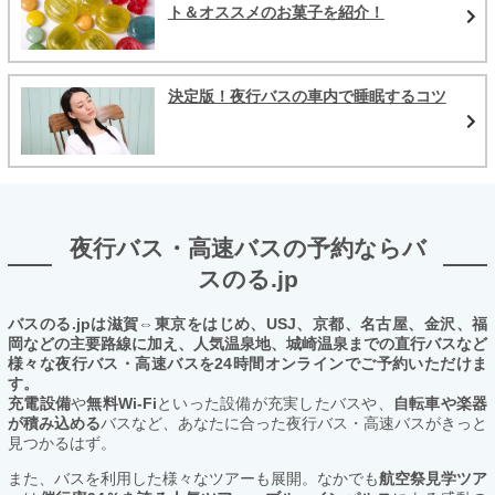
ト＆オススメのお菓子を紹介！
決定版！夜行バスの車内で睡眠するコツ
夜行バス・高速バスの予約ならバ
スのる.jp
バスのる.jpは滋賀⇔東京をはじめ、USJ、京都、名古屋、金沢、福
岡などの主要路線に加え、人気温泉地、城崎温泉までの直行バスなど
様々な夜行バス・高速バスを24時間オンラインでご予約いただけま
す。
充電設備
や
無料Wi-Fi
といった設備が充実したバスや、
自転車や楽器
が積み込める
バスなど、あなたに合った夜行バス・高速バスがきっと
見つかるはず。
また、バスを利用した様々なツアーも展開。なかでも
航空祭見学ツア