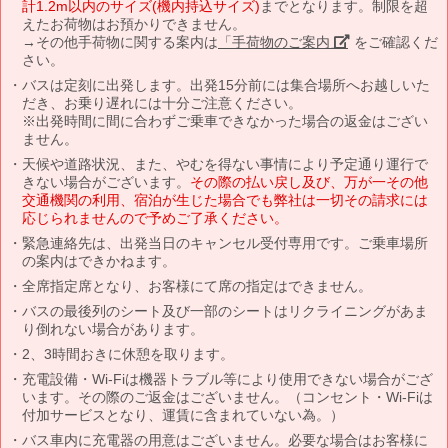
計1.2m以内のサイズ(機内持込サイズ)
までとなります。制限を超
えたお荷物はお預かりできません。
→その他手荷物に関する案内は
「手荷物のご案内」
をご確認くだ
さい。
バスは定刻に出発します。出発15分前には集合場所へお越しいた
だき、お乗り遅れには十分ご注意ください。
※出発時間に間に合わずご乗車できなかった場合の返金はござい
ません。
天候や道路状況、また、やむを得ない事情により予定通り運行で
きない場合がございます。
その際の払い戻し及び、万が一その他
交通機関の利用、宿泊が生じた場合でも弊社は一切その請求には
応じられませんので予めご了承ください。
緊急連絡先は、出発当日のキャンセル受付専用です。ご乗車場所
の案内はできかねます。
全席指定席となり、お客様にて席の指定はできません。
バスの最後列のシート及び一部のシートはリクライニングがあま
り倒れない場合があります。
2、3時間おきに休憩を取ります。
充電設備・Wi-Fiは機器トラブル等により使用できない場合がござ
います。その際のご返金はございません。（コンセント・Wi-Fiは
付加サービスとなり、運賃に含まれていない為。）
バス車内に充電器の用意はございません。必要な場合はお客様に