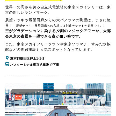
世界一の高さを誇る自立式電波塔の東京スカイツリーは、東
京の新しいランドマーク。
展望デッキや展望回廊からの大パノラマの眺望は、まさに絶
景！
（展望デッキ・展望回廊への入場には別途チケットが必要です。）
空がグラデーションに染まる夕刻のマジックアワーや、大都
会東京の夜景を一望できる夜が狙い時です。
また、東京スカイツリータウンや東京ソラマチ、すみだ水族
館などの周辺施設も人気スポットとなっています。
東京都墨田区押上1-1-2
バスターミナル東京八重洲で下車
旅の思い出に、特別なお土産探し