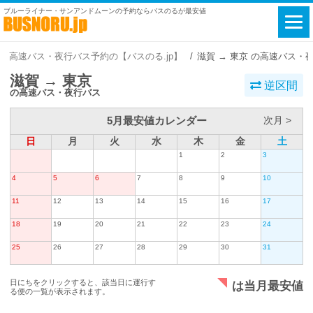
ブルーライナー・サンアンドムーンの予約ならバスのるが最安値
高速バス・夜行バス予約の【バスのる.jp】
滋賀 → 東京 の高速バス・
滋賀 → 東京
逆区間
の高速バス・夜行バス
5月最安値カレンダー
次月 >
日
月
火
水
木
金
土
1
2
3
4
5
6
7
8
9
10
11
12
13
14
15
16
17
18
19
20
21
22
23
24
25
26
27
28
29
30
31
日にちをクリックすると、該当日に運行す
は当月最安値
る便の一覧が表示されます。