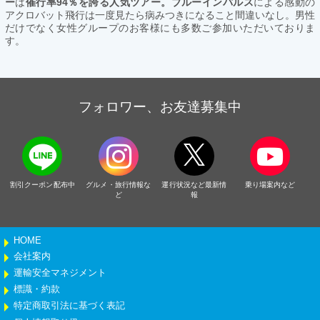
ー
は
催行率94％を誇る人気ツアー。ブルーインパルス
による感動の
アクロバット飛行は一度見たら病みつきになること間違いなし。男性
だけでなく女性グループのお客様にも多数ご参加いただいておりま
す。
フォロワー、お友達募集中
割引クーポン配布中
グルメ・旅行情報な
運行状況など最新情
乗り場案内など
ど
報
HOME
会社案内
運輸安全マネジメント
標識・約款
特定商取引法に基づく表記