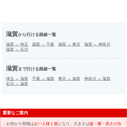
滋賀
から行ける路線一覧
滋賀
→
埼玉
滋賀
→
千葉
滋賀
→
東京
滋賀
→
神奈川
滋賀
→
石川
滋賀
まで行ける路線一覧
埼玉
→
滋賀
千葉
→
滋賀
東京
→
滋賀
神奈川
→
滋賀
石川
→
滋賀
重要なご案内
お預かり荷物は
お一人様１個
となり、大きさは
縦・横・高さの合