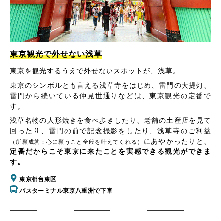
東京観光で外せない浅草
東京を観光するうえで外せないスポットが、浅草。
東京のシンボルとも言える浅草寺をはじめ、雷門の大提灯、
雷門から続いている仲見世通りなどは、東京観光の定番で
す。
浅草名物の人形焼きを食べ歩きしたり、老舗の土産店を見て
回ったり、雷門の前で記念撮影をしたり、浅草寺のご利益
にあやかったりと、
（所願成就：心に願うこと全般を叶えてくれる）
定番だからこそ東京に来たことを実感できる観光ができま
す。
東京都台東区
バスターミナル東京八重洲で下車