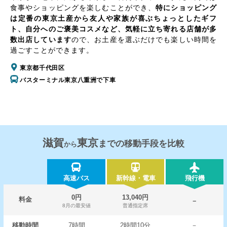
食事やショッピングを楽しむことができ、
特にショッピング
は定番の東京土産から友人や家族が喜ぶちょっとしたギフ
ト、自分へのご褒美コスメなど、気軽に立ち寄れる店舗が多
数出店しています
ので、お土産を選ぶだけでも楽しい時間を
過ごすことができます。
東京都千代田区
バスターミナル東京八重洲で下車
滋賀
東京
までの移動手段を比較
から
高速バス
新幹線・電車
飛行機
0円
13,040円
料金
－
8月の最安値
普通指定席
移動時間
7時間
2時間10分
－