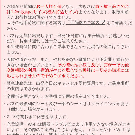
お預かり荷物は
お一人様１個
となり、大きさは
縦・横・高さの合
計1.2m以内のサイズ(機内持込サイズ)
までとなります。制限を超
えたお荷物はお預かりできません。
→その他手荷物に関する案内は
「手荷物のご案内」
をご確認くだ
さい。
バスは定刻に出発します。出発15分前には集合場所へお越しいた
だき、お乗り遅れには十分ご注意ください。
※出発時間に間に合わずご乗車できなかった場合の返金はござい
ません。
天候や道路状況、また、やむを得ない事情により予定通り運行で
きない場合がございます。
その際の払い戻し及び、万が一その他
交通機関の利用、宿泊が生じた場合でも弊社は一切その請求には
応じられませんので予めご了承ください。
緊急連絡先は、出発当日のキャンセル受付専用です。ご乗車場所
の案内はできかねます。
全席指定席となり、お客様にて席の指定はできません。
バスの最後列のシート及び一部のシートはリクライニングがあま
り倒れない場合があります。
2、3時間おきに休憩を取ります。
充電設備・Wi-Fiは機器トラブル等により使用できない場合がござ
います。その際のご返金はございません。（コンセント・Wi-Fiは
付加サービスとなり、運賃に含まれていない為。）