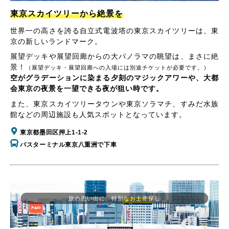
東京スカイツリーから絶景を
世界一の高さを誇る自立式電波塔の東京スカイツリーは、東
京の新しいランドマーク。
展望デッキや展望回廊からの大パノラマの眺望は、まさに絶
景！
（展望デッキ・展望回廊への入場には別途チケットが必要です。）
空がグラデーションに染まる夕刻のマジックアワーや、大都
会東京の夜景を一望できる夜が狙い時です。
また、東京スカイツリータウンや東京ソラマチ、すみだ水族
館などの周辺施設も人気スポットとなっています。
東京都墨田区押上1-1-2
バスターミナル東京八重洲で下車
旅の思い出に、特別なお土産探し