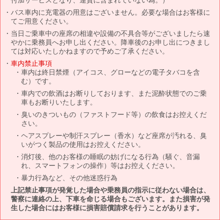
バス車内に充電器の用意はございません。必要な場合はお客様に
てご用意ください。
当日ご乗車中の座席の相違や設備の不具合等がございましたら速
やかに乗務員へお申し出ください。降車後のお申し出につきまし
ては対応いたしかねますので予めご了承ください。
車内禁止事項
車内は終日禁煙（アイコス、グローなどの電子タバコを含
む）です。
車内での飲酒はお断りしております、また泥酔状態でのご乗
車もお断りいたします。
臭いのきついもの（ファストフード等）の飲食はお控えくだ
さい。
ヘアスプレーや制汗スプレー（香水）など座席が汚れる、臭
いがつく製品の使用はお控えください。
消灯後、他のお客様の睡眠の妨げになる行為（騒ぐ、音漏
れ、スマートフォンの操作）等はお控えください。
暴力行為など、その他迷惑行為
上記禁止事項が発覚した場合や乗務員の指示に従わない場合は、
警察に連絡の上、下車を命じる場合もございます。また損害が発
生した場合にはお客様に損害賠償請求を行うことがあります。