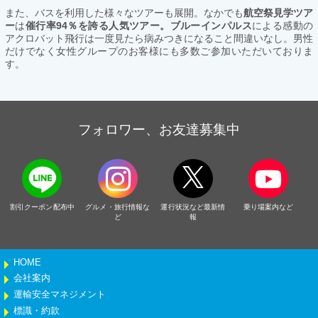
また、バスを利用した様々なツアーも展開。なかでも
航空祭見学ツア
ー
は
催行率94％を誇る人気ツアー。ブルーインパルス
による感動の
アクロバット飛行は一度見たら病みつきになること間違いなし。男性
だけでなく女性グループのお客様にも多数ご参加いただいておりま
す。
フォロワー、お友達募集中
割引クーポン配布中
グルメ・旅行情報な
運行状況など最新情
乗り場案内など
ど
報
HOME
会社案内
運輸安全マネジメント
標識・約款