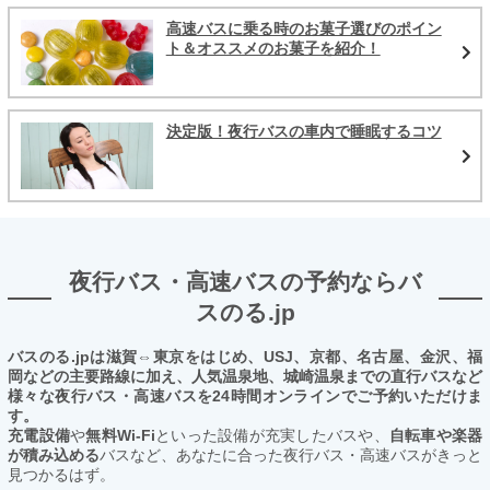
高速バスに乗る時のお菓子選びのポイン
ト＆オススメのお菓子を紹介！
決定版！夜行バスの車内で睡眠するコツ
夜行バス・高速バスの予約ならバ
スのる.jp
バスのる.jpは滋賀⇔東京をはじめ、USJ、京都、名古屋、金沢、福
岡などの主要路線に加え、人気温泉地、城崎温泉までの直行バスなど
様々な夜行バス・高速バスを24時間オンラインでご予約いただけま
す。
充電設備
や
無料Wi-Fi
といった設備が充実したバスや、
自転車や楽器
が積み込める
バスなど、あなたに合った夜行バス・高速バスがきっと
見つかるはず。