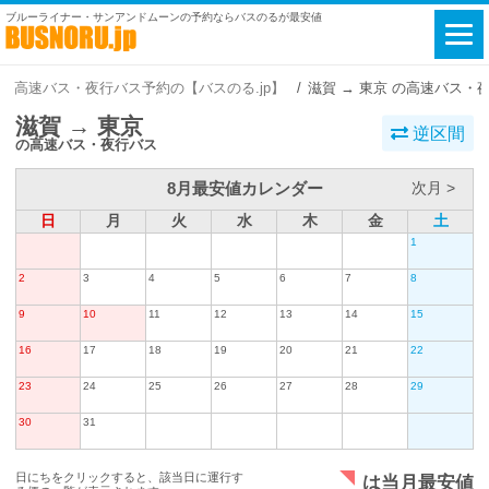
ブルーライナー・サンアンドムーンの予約ならバスのるが最安値
高速バス・夜行バス予約の【バスのる.jp】
滋賀 → 東京 の高速バス・
滋賀 → 東京
逆区間
の高速バス・夜行バス
8月最安値カレンダー
次月 >
日
月
火
水
木
金
土
1
2
3
4
5
6
7
8
9
10
11
12
13
14
15
16
17
18
19
20
21
22
23
24
25
26
27
28
29
30
31
日にちをクリックすると、該当日に運行す
は当月最安値