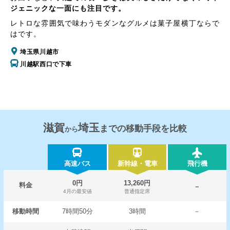
ジェニックな一面にも注目です。
レトロな雰囲気で味わうモダンなグルメは菓子屋横丁ならで
はです。
埼玉県川越市
川越駅西口で下車
滋賀
埼玉
までの移動手段を比較
から
高速バス
新幹線・電車
飛行機
0円
13,260円
料金
－
4月の最安値
普通指定席
移動時間
7時間50分
3時間
－