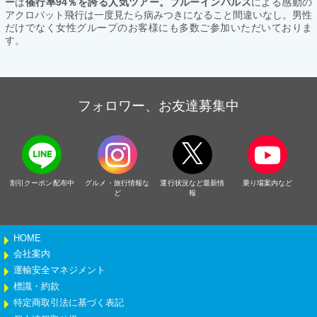
ー
は
催行率94％を誇る人気ツアー。ブルーインパルス
による感動の
アクロバット飛行は一度見たら病みつきになること間違いなし。男性
だけでなく女性グループのお客様にも多数ご参加いただいておりま
す。
フォロワー、お友達募集中
割引クーポン配布中
グルメ・旅行情報な
運行状況など最新情
乗り場案内など
ど
報
HOME
会社案内
運輸安全マネジメント
標識・約款
特定商取引法に基づく表記