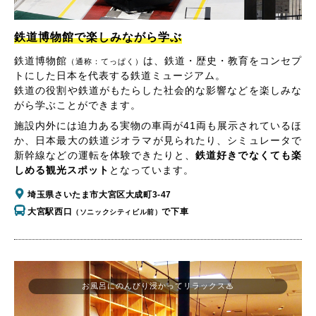
鉄道博物館で楽しみながら学ぶ
鉄道博物館
は、鉄道・歴史・教育をコンセプ
（通称：てっぱく）
トにした日本を代表する鉄道ミュージアム。
鉄道の役割や鉄道がもたらした社会的な影響などを楽しみな
がら学ぶことができます。
施設内外には迫力ある実物の車両が41両も展示されているほ
か、日本最大の鉄道ジオラマが見られたり、シミュレータで
新幹線などの運転を体験できたりと、
鉄道好きでなくても楽
しめる観光スポット
となっています。
埼玉県さいたま市大宮区大成町3-47
大宮駅西口
で下車
（ソニックシティビル前）
お風呂にのんびり浸かってリラックス♨