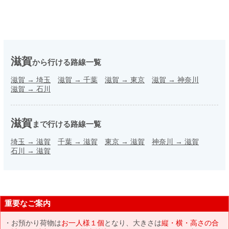
滋賀
から行ける路線一覧
滋賀
→
埼玉
滋賀
→
千葉
滋賀
→
東京
滋賀
→
神奈川
滋賀
→
石川
滋賀
まで行ける路線一覧
埼玉
→
滋賀
千葉
→
滋賀
東京
→
滋賀
神奈川
→
滋賀
石川
→
滋賀
重要なご案内
お預かり荷物は
お一人様１個
となり、大きさは
縦・横・高さの合