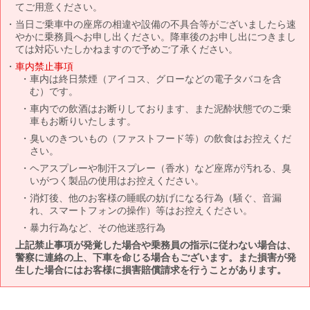
てご用意ください。
当日ご乗車中の座席の相違や設備の不具合等がございましたら速
やかに乗務員へお申し出ください。降車後のお申し出につきまし
ては対応いたしかねますので予めご了承ください。
車内禁止事項
車内は終日禁煙（アイコス、グローなどの電子タバコを含
む）です。
車内での飲酒はお断りしております、また泥酔状態でのご乗
車もお断りいたします。
臭いのきついもの（ファストフード等）の飲食はお控えくだ
さい。
ヘアスプレーや制汗スプレー（香水）など座席が汚れる、臭
いがつく製品の使用はお控えください。
消灯後、他のお客様の睡眠の妨げになる行為（騒ぐ、音漏
れ、スマートフォンの操作）等はお控えください。
暴力行為など、その他迷惑行為
上記禁止事項が発覚した場合や乗務員の指示に従わない場合は、
警察に連絡の上、下車を命じる場合もございます。また損害が発
生した場合にはお客様に損害賠償請求を行うことがあります。