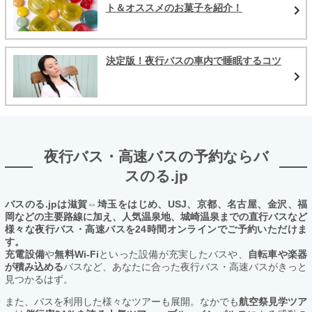
ト＆オススメのお菓子を紹介！
決定版！夜行バスの車内で睡眠するコツ
夜行バス・高速バスの予約ならバ
スのる.jp
バスのる.jpは滋賀⇔埼玉をはじめ、USJ、京都、名古屋、金沢、福
岡などの主要路線に加え、人気温泉地、城崎温泉までの直行バスなど
様々な夜行バス・高速バスを24時間オンラインでご予約いただけま
す。
充電設備
や
無料Wi-Fi
といった設備が充実したバスや、
自転車や楽器
が積み込める
バスなど、あなたに合った夜行バス・高速バスがきっと
見つかるはず。
また、バスを利用した様々なツアーも展開。なかでも
航空祭見学ツア