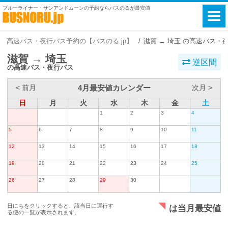
ブルーライナー・サンアンドムーンの予約ならバスのるが最安値
高速バス・夜行バス予約の【バスのる.jp】
滋賀 → 埼玉 の高速バス・
滋賀 → 埼玉
逆区間
の高速バス・夜行バス
4月最安値カレンダー
< 前月
次月 >
日
月
火
水
木
金
土
1
2
3
4
5
6
7
8
9
10
11
12
13
14
15
16
17
18
19
20
21
22
23
24
25
26
27
28
29
30
日にちをクリックすると、該当日に運行す
は当月最安値
る便の一覧が表示されます。