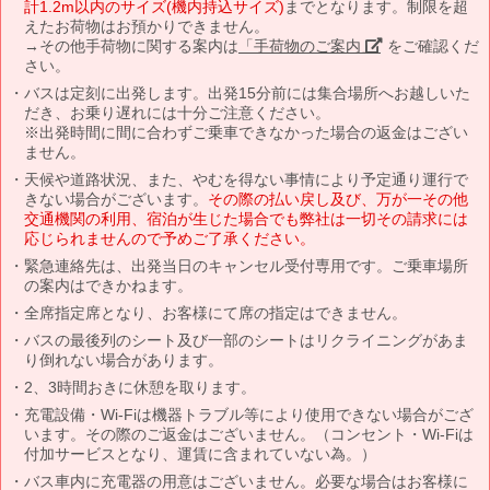
計1.2m以内のサイズ(機内持込サイズ)
までとなります。制限を超
えたお荷物はお預かりできません。
→その他手荷物に関する案内は
「手荷物のご案内」
をご確認くだ
さい。
バスは定刻に出発します。出発15分前には集合場所へお越しいた
だき、お乗り遅れには十分ご注意ください。
※出発時間に間に合わずご乗車できなかった場合の返金はござい
ません。
天候や道路状況、また、やむを得ない事情により予定通り運行で
きない場合がございます。
その際の払い戻し及び、万が一その他
交通機関の利用、宿泊が生じた場合でも弊社は一切その請求には
応じられませんので予めご了承ください。
緊急連絡先は、出発当日のキャンセル受付専用です。ご乗車場所
の案内はできかねます。
全席指定席となり、お客様にて席の指定はできません。
バスの最後列のシート及び一部のシートはリクライニングがあま
り倒れない場合があります。
2、3時間おきに休憩を取ります。
充電設備・Wi-Fiは機器トラブル等により使用できない場合がござ
います。その際のご返金はございません。（コンセント・Wi-Fiは
付加サービスとなり、運賃に含まれていない為。）
バス車内に充電器の用意はございません。必要な場合はお客様に