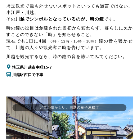
埼玉観光で最も外せないスポットといっても過言ではない、
小江戸・川越。
その
川越でシンボルとなっているのが、時の鐘
です。
時の鐘の役目は創建された当初から変わらず、暮らしに欠か
すことのできない「時」を知らせること。
現在でも1日に4回
鐘の音を響かせ
（6時・12時・15時・18時）
て、川越の人々や観光客に時を告げています。
川越を観光するなら、時の鐘の音を聴いてみてください。
埼玉県川越市幸町15-7
川越駅西口で下車
どこか懐かしい、川越の菓子屋横丁