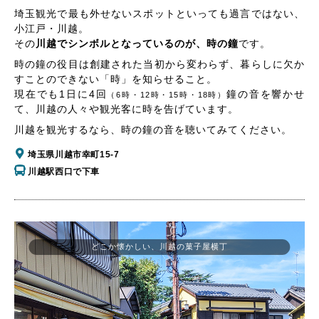
埼玉観光で最も外せないスポットといっても過言ではない、
小江戸・川越。
その
川越でシンボルとなっているのが、時の鐘
です。
時の鐘の役目は創建された当初から変わらず、暮らしに欠か
すことのできない「時」を知らせること。
現在でも1日に4回
鐘の音を響かせ
（6時・12時・15時・18時）
て、川越の人々や観光客に時を告げています。
川越を観光するなら、時の鐘の音を聴いてみてください。
埼玉県川越市幸町15-7
川越駅西口で下車
どこか懐かしい、川越の菓子屋横丁