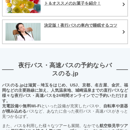
ト＆オススメのお菓子を紹介！
決定版！夜行バスの車内で睡眠するコツ
夜行バス・高速バスの予約ならバ
スのる.jp
バスのる.jpは滋賀⇔埼玉をはじめ、USJ、京都、名古屋、金沢、福
岡などの主要路線に加え、人気温泉地、城崎温泉までの直行バスなど
様々な夜行バス・高速バスを24時間オンラインでご予約いただけま
す。
充電設備
や
無料Wi-Fi
といった設備が充実したバスや、
自転車や楽器
が積み込める
バスなど、あなたに合った夜行バス・高速バスがきっと
見つかるはず。
また、バスを利用した様々なツアーも展開。なかでも
航空祭見学ツア