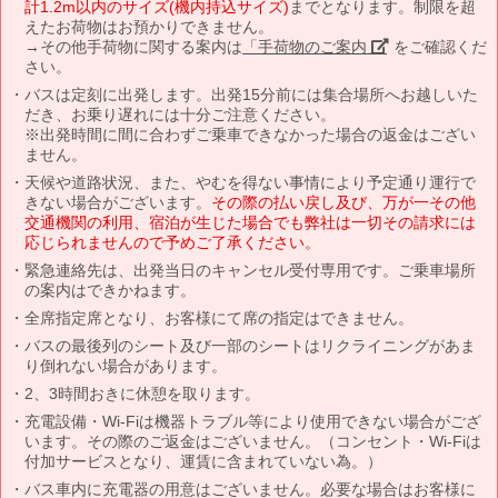
計1.2m以内のサイズ(機内持込サイズ)
までとなります。制限を超
えたお荷物はお預かりできません。
→その他手荷物に関する案内は
「手荷物のご案内」
をご確認くだ
さい。
バスは定刻に出発します。出発15分前には集合場所へお越しいた
だき、お乗り遅れには十分ご注意ください。
※出発時間に間に合わずご乗車できなかった場合の返金はござい
ません。
天候や道路状況、また、やむを得ない事情により予定通り運行で
きない場合がございます。
その際の払い戻し及び、万が一その他
交通機関の利用、宿泊が生じた場合でも弊社は一切その請求には
応じられませんので予めご了承ください。
緊急連絡先は、出発当日のキャンセル受付専用です。ご乗車場所
の案内はできかねます。
全席指定席となり、お客様にて席の指定はできません。
バスの最後列のシート及び一部のシートはリクライニングがあま
り倒れない場合があります。
2、3時間おきに休憩を取ります。
充電設備・Wi-Fiは機器トラブル等により使用できない場合がござ
います。その際のご返金はございません。（コンセント・Wi-Fiは
付加サービスとなり、運賃に含まれていない為。）
バス車内に充電器の用意はございません。必要な場合はお客様に