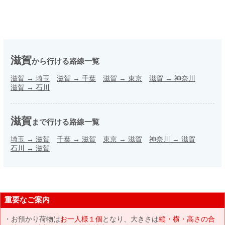
滋賀
から行ける路線一覧
滋賀
→
埼玉
滋賀
→
千葉
滋賀
→
東京
滋賀
→
神奈川
滋賀
→
石川
滋賀
まで行ける路線一覧
埼玉
→
滋賀
千葉
→
滋賀
東京
→
滋賀
神奈川
→
滋賀
石川
→
滋賀
重要なご案内
お預かり荷物は
お一人様１個
となり、大きさは
縦・横・高さの合