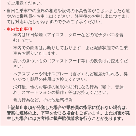
てご用意ください。
当日ご乗車中の座席の相違や設備の不具合等がございましたら速
やかに乗務員へお申し出ください。降車後のお申し出につきまし
ては対応いたしかねますので予めご了承ください。
車内禁止事項
車内は終日禁煙（アイコス、グローなどの電子タバコを含
む）です。
車内での飲酒はお断りしております、また泥酔状態でのご乗
車もお断りいたします。
臭いのきついもの（ファストフード等）の飲食はお控えくだ
さい。
ヘアスプレーや制汗スプレー（香水）など座席が汚れる、臭
いがつく製品の使用はお控えください。
消灯後、他のお客様の睡眠の妨げになる行為（騒ぐ、音漏
れ、スマートフォンの操作）等はお控えください。
暴力行為など、その他迷惑行為
上記禁止事項が発覚した場合や乗務員の指示に従わない場合は、
警察に連絡の上、下車を命じる場合もございます。また損害が発
生した場合にはお客様に損害賠償請求を行うことがあります。