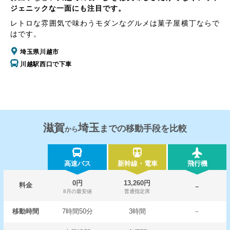
ジェニックな一面にも注目です。
レトロな雰囲気で味わうモダンなグルメは菓子屋横丁ならで
はです。
埼玉県川越市
川越駅西口で下車
滋賀
埼玉
までの移動手段を比較
から
高速バス
新幹線・電車
飛行機
0円
13,260円
料金
－
8月の最安値
普通指定席
移動時間
7時間50分
3時間
－