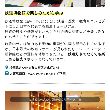
鉄道博物館で楽しみながら学ぶ
鉄道博物館
は、鉄道・歴史・教育をコンセプ
（通称：てっぱく）
トにした日本を代表する鉄道ミュージアム。
鉄道の役割や鉄道がもたらした社会的な影響などを楽しみな
がら学ぶことができます。
施設内外には迫力ある実物の車両が41両も展示されているほ
か、日本最大の鉄道ジオラマが見られたり、シミュレータで
新幹線などの運転を体験できたりと、
鉄道好きでなくても楽
しめる観光スポット
となっています。
埼玉県さいたま市大宮区大成町3-47
大宮駅西口
で下車
（ソニックシティビル前）
お風呂にのんびり浸かってリラックス♨