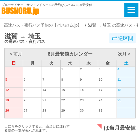
ブルーライナー・サンアンドムーンの予約ならバスのるが最安値
高速バス・夜行バス予約の【バスのる.jp】
滋賀 → 埼玉 の高速バス・
滋賀 → 埼玉
逆区間
の高速バス・夜行バス
8月最安値カレンダー
< 前月
次月 >
日
月
火
水
木
金
土
1
2
3
4
5
6
7
8
9
10
11
12
13
14
15
16
17
18
19
20
21
22
23
24
25
26
27
28
29
30
31
日にちをクリックすると、該当日に運行す
は当月最安値
る便の一覧が表示されます。