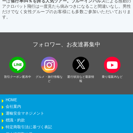
ー
は
催行率94％を誇る人気ツアー。ブルーインパルス
による感動の
アクロバット飛行は一度見たら病みつきになること間違いなし。男性
だけでなく女性グループのお客様にも多数ご参加いただいておりま
す。
フォロワー、お友達募集中
割引クーポン配布中
グルメ・旅行情報な
運行状況など最新情
乗り場案内など
ど
報
HOME
会社案内
運輸安全マネジメント
標識・約款
特定商取引法に基づく表記