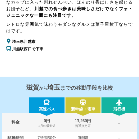
なカップに入った割れせんべい、ほんのり香ばしさを感じる
お団子など、
川越での食べ歩きは美味しさだけでなくフォト
ジェニックな一面にも注目です。
レトロな雰囲気で味わうモダンなグルメは菓子屋横丁ならで
はです。
埼玉県川越市
川越駅西口で下車
滋賀
埼玉
までの移動手段を比較
から
高速バス
新幹線・電車
飛行機
0円
13,260円
料金
－
1月の最安値
普通指定席
移動時間
7時間50分
3時間
－