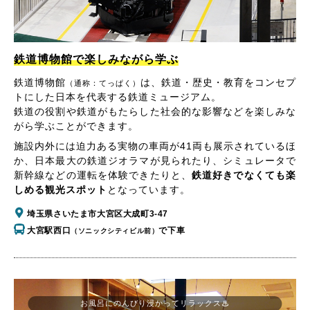
鉄道博物館で楽しみながら学ぶ
鉄道博物館
は、鉄道・歴史・教育をコンセプ
（通称：てっぱく）
トにした日本を代表する鉄道ミュージアム。
鉄道の役割や鉄道がもたらした社会的な影響などを楽しみな
がら学ぶことができます。
施設内外には迫力ある実物の車両が41両も展示されているほ
か、日本最大の鉄道ジオラマが見られたり、シミュレータで
新幹線などの運転を体験できたりと、
鉄道好きでなくても楽
しめる観光スポット
となっています。
埼玉県さいたま市大宮区大成町3-47
大宮駅西口
で下車
（ソニックシティビル前）
お風呂にのんびり浸かってリラックス♨