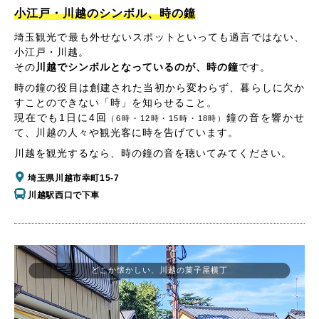
小江戸・川越のシンボル、時の鐘
埼玉観光で最も外せないスポットといっても過言ではない、
小江戸・川越。
その
川越でシンボルとなっているのが、時の鐘
です。
時の鐘の役目は創建された当初から変わらず、暮らしに欠か
すことのできない「時」を知らせること。
現在でも1日に4回
鐘の音を響かせ
（6時・12時・15時・18時）
て、川越の人々や観光客に時を告げています。
川越を観光するなら、時の鐘の音を聴いてみてください。
埼玉県川越市幸町15-7
川越駅西口で下車
どこか懐かしい、川越の菓子屋横丁