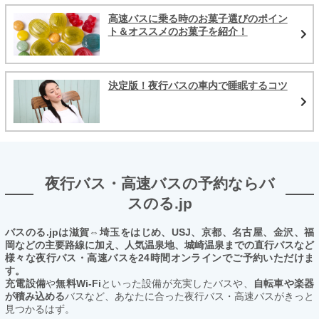
高速バスに乗る時のお菓子選びのポイン
ト＆オススメのお菓子を紹介！
決定版！夜行バスの車内で睡眠するコツ
夜行バス・高速バスの予約ならバ
スのる.jp
バスのる.jpは滋賀⇔埼玉をはじめ、USJ、京都、名古屋、金沢、福
岡などの主要路線に加え、人気温泉地、城崎温泉までの直行バスなど
様々な夜行バス・高速バスを24時間オンラインでご予約いただけま
す。
充電設備
や
無料Wi-Fi
といった設備が充実したバスや、
自転車や楽器
が積み込める
バスなど、あなたに合った夜行バス・高速バスがきっと
見つかるはず。