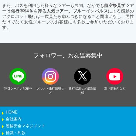
また、バスを利用した様々なツアーも展開。なかでも
航空祭見学ツア
ー
は
催行率94％を誇る人気ツアー。ブルーインパルス
による感動の
アクロバット飛行は一度見たら病みつきになること間違いなし。男性
だけでなく女性グループのお客様にも多数ご参加いただいておりま
す。
フォロワー、お友達募集中
割引クーポン配布中
グルメ・旅行情報な
運行状況など最新情
乗り場案内など
ど
報
HOME
会社案内
運輸安全マネジメント
標識・約款