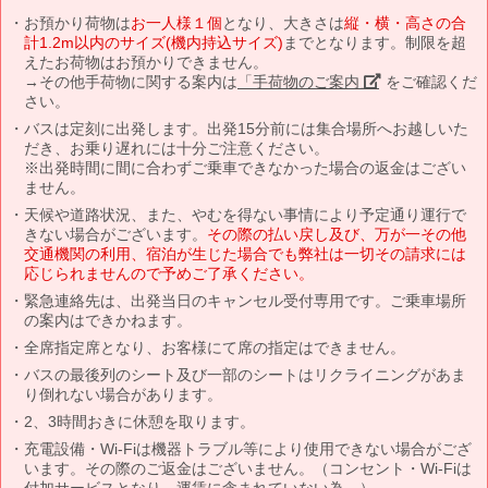
お預かり荷物は
お一人様１個
となり、大きさは
縦・横・高さの合
計1.2m以内のサイズ(機内持込サイズ)
までとなります。制限を超
えたお荷物はお預かりできません。
→その他手荷物に関する案内は
「手荷物のご案内」
をご確認くだ
さい。
バスは定刻に出発します。出発15分前には集合場所へお越しいた
だき、お乗り遅れには十分ご注意ください。
※出発時間に間に合わずご乗車できなかった場合の返金はござい
ません。
天候や道路状況、また、やむを得ない事情により予定通り運行で
きない場合がございます。
その際の払い戻し及び、万が一その他
交通機関の利用、宿泊が生じた場合でも弊社は一切その請求には
応じられませんので予めご了承ください。
緊急連絡先は、出発当日のキャンセル受付専用です。ご乗車場所
の案内はできかねます。
全席指定席となり、お客様にて席の指定はできません。
バスの最後列のシート及び一部のシートはリクライニングがあま
り倒れない場合があります。
2、3時間おきに休憩を取ります。
充電設備・Wi-Fiは機器トラブル等により使用できない場合がござ
います。その際のご返金はございません。（コンセント・Wi-Fiは
付加サービスとなり、運賃に含まれていない為。）