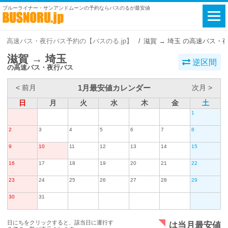
ブルーライナー・サンアンドムーンの予約ならバスのるが最安値
高速バス・夜行バス予約の【バスのる.jp】
滋賀 → 埼玉 の高速バス・
滋賀 → 埼玉
逆区間
の高速バス・夜行バス
1月最安値カレンダー
< 前月
次月 >
日
月
火
水
木
金
土
1
2
3
4
5
6
7
8
9
10
11
12
13
14
15
16
17
18
19
20
21
22
23
24
25
26
27
28
29
30
31
日にちをクリックすると、該当日に運行す
は当月最安値