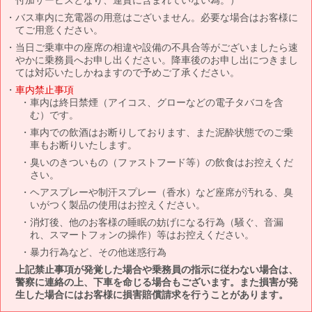
バス車内に充電器の用意はございません。必要な場合はお客様に
てご用意ください。
当日ご乗車中の座席の相違や設備の不具合等がございましたら速
やかに乗務員へお申し出ください。降車後のお申し出につきまし
ては対応いたしかねますので予めご了承ください。
車内禁止事項
車内は終日禁煙（アイコス、グローなどの電子タバコを含
む）です。
車内での飲酒はお断りしております、また泥酔状態でのご乗
車もお断りいたします。
臭いのきついもの（ファストフード等）の飲食はお控えくだ
さい。
ヘアスプレーや制汗スプレー（香水）など座席が汚れる、臭
いがつく製品の使用はお控えください。
消灯後、他のお客様の睡眠の妨げになる行為（騒ぐ、音漏
れ、スマートフォンの操作）等はお控えください。
暴力行為など、その他迷惑行為
上記禁止事項が発覚した場合や乗務員の指示に従わない場合は、
警察に連絡の上、下車を命じる場合もございます。また損害が発
生した場合にはお客様に損害賠償請求を行うことがあります。