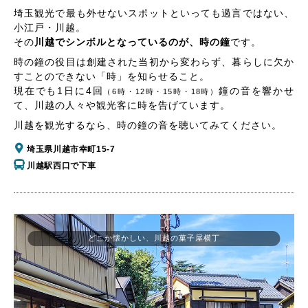
埼玉観光で最も外せないスポットといっても過言ではない、
小江戸・川越。
その
川越でシンボルとなっているのが、時の鐘
です。
時の鐘の役目は創建された当初から変わらず、暮らしに欠か
すことのできない「時」を知らせること。
現在でも1日に4回
鐘の音を響かせ
（6時・12時・15時・18時）
て、川越の人々や観光客に時を告げています。
川越を観光するなら、時の鐘の音を聴いてみてください。
埼玉県川越市幸町15-7
川越駅西口で下車
どこか懐かしい、川越の菓子屋横丁