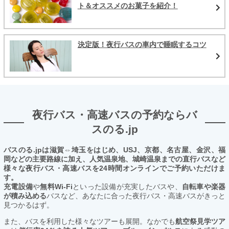
ト＆オススメのお菓子を紹介！
決定版！夜行バスの車内で睡眠するコツ
夜行バス・高速バスの予約ならバ
スのる.jp
バスのる.jpは滋賀⇔埼玉をはじめ、USJ、京都、名古屋、金沢、福
岡などの主要路線に加え、人気温泉地、城崎温泉までの直行バスなど
様々な夜行バス・高速バスを24時間オンラインでご予約いただけま
す。
充電設備
や
無料Wi-Fi
といった設備が充実したバスや、
自転車や楽器
が積み込める
バスなど、あなたに合った夜行バス・高速バスがきっと
見つかるはず。
また、バスを利用した様々なツアーも展開。なかでも
航空祭見学ツア