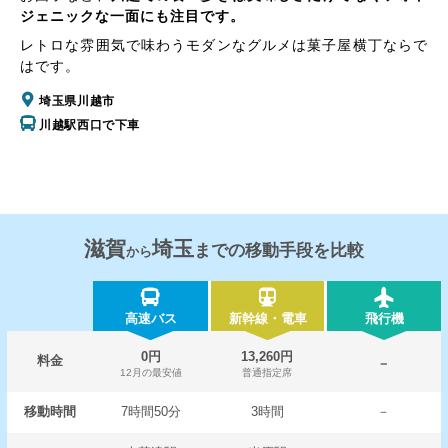
ジェニックな一面にも注目です。
レトロな雰囲気で味わうモダンなグルメは菓子屋横丁ならで
はです。
埼玉県川越市
川越駅西口で下車
滋賀
埼玉
までの移動手段を比較
から
高速バス
新幹線・電車
飛行機
0円
13,260円
料金
－
12月の最安値
普通指定席
移動時間
7時間50分
3時間
－