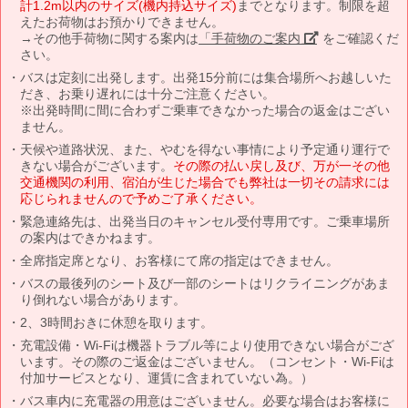
計1.2m以内のサイズ(機内持込サイズ)
までとなります。制限を超
えたお荷物はお預かりできません。
→その他手荷物に関する案内は
「手荷物のご案内」
をご確認くだ
さい。
バスは定刻に出発します。出発15分前には集合場所へお越しいた
だき、お乗り遅れには十分ご注意ください。
※出発時間に間に合わずご乗車できなかった場合の返金はござい
ません。
天候や道路状況、また、やむを得ない事情により予定通り運行で
きない場合がございます。
その際の払い戻し及び、万が一その他
交通機関の利用、宿泊が生じた場合でも弊社は一切その請求には
応じられませんので予めご了承ください。
緊急連絡先は、出発当日のキャンセル受付専用です。ご乗車場所
の案内はできかねます。
全席指定席となり、お客様にて席の指定はできません。
バスの最後列のシート及び一部のシートはリクライニングがあま
り倒れない場合があります。
2、3時間おきに休憩を取ります。
充電設備・Wi-Fiは機器トラブル等により使用できない場合がござ
います。その際のご返金はございません。（コンセント・Wi-Fiは
付加サービスとなり、運賃に含まれていない為。）
バス車内に充電器の用意はございません。必要な場合はお客様に