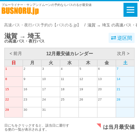
ブルーライナー・サンアンドムーンの予約ならバスのるが最安値
高速バス・夜行バス予約の【バスのる.jp】
滋賀 → 埼玉 の高速バス・
滋賀 → 埼玉
逆区間
の高速バス・夜行バス
12月最安値カレンダー
< 前月
次月 >
日
月
火
水
木
金
土
1
2
3
4
5
6
7
8
9
10
11
12
13
14
15
16
17
18
19
20
21
22
23
24
25
26
27
28
29
30
31
日にちをクリックすると、該当日に運行す
は当月最安値
る便の一覧が表示されます。