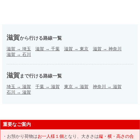
滋賀
から行ける路線一覧
滋賀
→
埼玉
滋賀
→
千葉
滋賀
→
東京
滋賀
→
神奈川
滋賀
→
石川
滋賀
まで行ける路線一覧
埼玉
→
滋賀
千葉
→
滋賀
東京
→
滋賀
神奈川
→
滋賀
石川
→
滋賀
重要なご案内
お預かり荷物は
お一人様１個
となり、大きさは
縦・横・高さの合