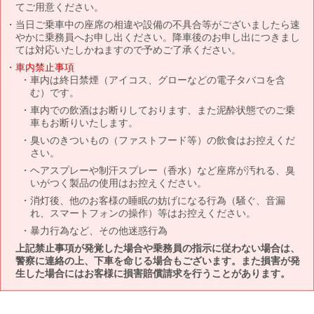
てご用意ください。
当日ご乗車中の座席の相違や設備の不具合等がございましたら速
やかに乗務員へお申し出ください。降車後のお申し出につきまし
ては対応いたしかねますので予めご了承ください。
車内禁止事項
車内は終日禁煙（アイコス、グローなどの電子タバコを含
む）です。
車内での飲酒はお断りしております、また泥酔状態でのご乗
車もお断りいたします。
臭いのきついもの（ファストフード等）の飲食はお控えくだ
さい。
ヘアスプレーや制汗スプレー（香水）など座席が汚れる、臭
いがつく製品の使用はお控えください。
消灯後、他のお客様の睡眠の妨げになる行為（騒ぐ、音漏
れ、スマートフォンの操作）等はお控えください。
暴力行為など、その他迷惑行為
上記禁止事項が発覚した場合や乗務員の指示に従わない場合は、
警察に連絡の上、下車を命じる場合もございます。また損害が発
生した場合にはお客様に損害賠償請求を行うことがあります。