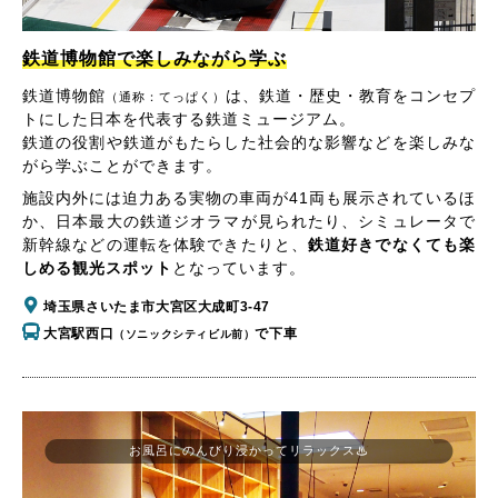
鉄道博物館で楽しみながら学ぶ
鉄道博物館
は、鉄道・歴史・教育をコンセプ
（通称：てっぱく）
トにした日本を代表する鉄道ミュージアム。
鉄道の役割や鉄道がもたらした社会的な影響などを楽しみな
がら学ぶことができます。
施設内外には迫力ある実物の車両が41両も展示されているほ
か、日本最大の鉄道ジオラマが見られたり、シミュレータで
新幹線などの運転を体験できたりと、
鉄道好きでなくても楽
しめる観光スポット
となっています。
埼玉県さいたま市大宮区大成町3-47
大宮駅西口
で下車
（ソニックシティビル前）
お風呂にのんびり浸かってリラックス♨