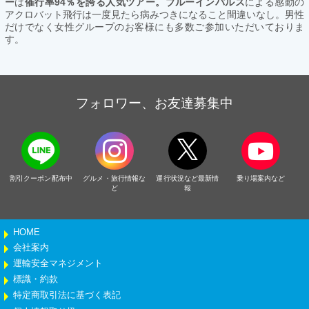
ー
は
催行率94％を誇る人気ツアー。ブルーインパルス
による感動の
アクロバット飛行は一度見たら病みつきになること間違いなし。男性
だけでなく女性グループのお客様にも多数ご参加いただいておりま
す。
フォロワー、お友達募集中
割引クーポン配布中
グルメ・旅行情報な
運行状況など最新情
乗り場案内など
ど
報
HOME
会社案内
運輸安全マネジメント
標識・約款
特定商取引法に基づく表記