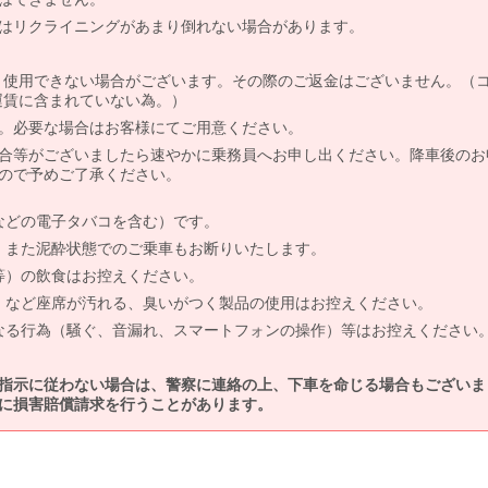
はリクライニングがあまり倒れない場合があります。
より使用できない場合がございます。その際のご返金はございません。（
、運賃に含まれていない為。）
。必要な場合はお客様にてご用意ください。
合等がございましたら速やかに乗務員へお申し出ください。降車後のお
ので予めご了承ください。
などの電子タバコを含む）です。
、また泥酔状態でのご乗車もお断りいたします。
等）の飲食はお控えください。
）など座席が汚れる、臭いがつく製品の使用はお控えください。
なる行為（騒ぐ、音漏れ、スマートフォンの操作）等はお控えください
指示に従わない場合は、警察に連絡の上、下車を命じる場合もございま
に損害賠償請求を行うことがあります。