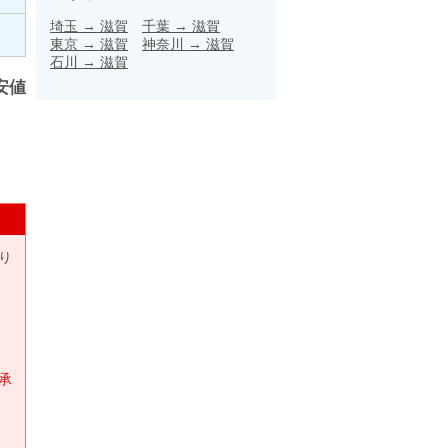
埼玉
→
滋賀
千葉
→
滋賀
東京
→
滋賀
神奈川
→
滋賀
石川
→
滋賀
安値
り
承