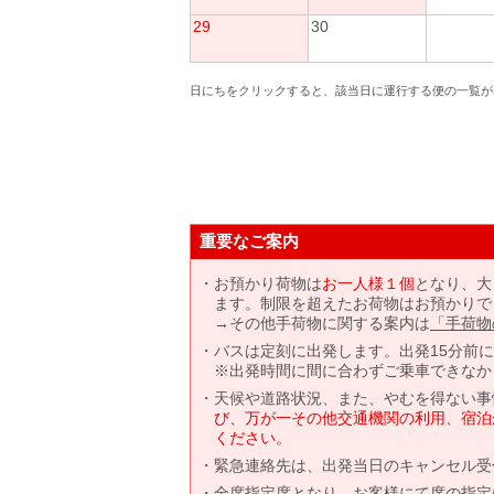
29
30
日にちをクリックすると、該当日に運行する便の一覧が
重要なご案内
お預かり荷物は
お一人様１個
となり、大
ます。制限を超えたお荷物はお預かりで
→その他手荷物に関する案内は
「手荷物
バスは定刻に出発します。出発15分前
※出発時間に間に合わずご乗車できなか
天候や道路状況、また、やむを得ない事
び、万が一その他交通機関の利用、宿泊
ください。
緊急連絡先は、出発当日のキャンセル受
全席指定席となり、お客様にて席の指定