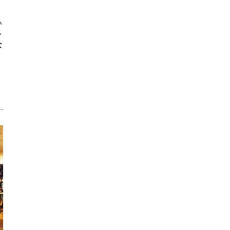
い
レ
な