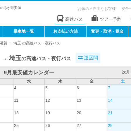
のるが最安値
お体の不自由なお客様
安全
高速バス
ツアー予約
乗車地一覧
お支払い方法
変更・取消・返金
滋賀 → 埼玉 の高速バス・夜行バス
 → 埼玉
逆区間
の高速バス・夜行バス
9月最安値カレンダー
次月 
水
木
金
土
4
5
6
7
11
12
13
14
18
19
20
21
25
26
27
28