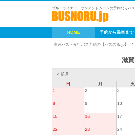
ブルーライナー・サンアンドムーンの予約ならバス
HOME
予約から乗車まで
高速バス・夜行バス予約の【バスのる.jp】
滋賀
< 前月
日
月
火
1
2
3
8
9
10
15
16
17
22
23
24