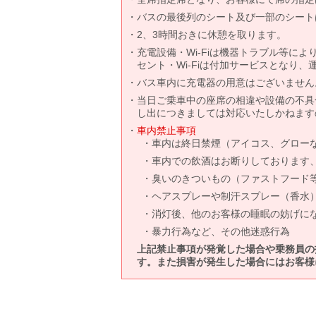
バスの最後列のシート及び一部のシート
2、3時間おきに休憩を取ります。
充電設備・Wi-Fiは機器トラブル等に
セント・Wi-Fiは付加サービスとなり
バス車内に充電器の用意はございません
当日ご乗車中の座席の相違や設備の不具
し出につきましては対応いたしかねます
車内禁止事項
車内は終日禁煙（アイコス、グロー
車内での飲酒はお断りしております
臭いのきついもの（ファストフード
ヘアスプレーや制汗スプレー（香水
消灯後、他のお客様の睡眠の妨げに
暴力行為など、その他迷惑行為
上記禁止事項が発覚した場合や乗務員の
す。また損害が発生した場合にはお客様