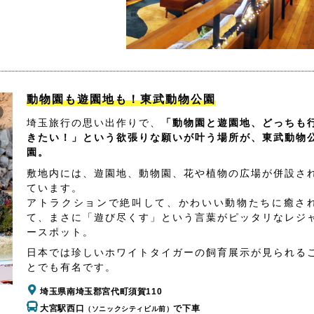
動物園も遊園地も！東武動物公園
埼玉旅行の思い出作りで、
「動物園と遊園地、どっちも
きたい！」という欲張りな願いが叶う場所が、東武動物
園。
敷地内には、遊園地、動物園、花や植物の広場が併設さ
ています。
アトラクションで絶叫して、かわいい動物たちに癒さ
て、まさに「遊び尽くす」という言葉がピッタリなレジ
ースポット。
日本では珍しいホワイトタイガーの飼育展示が見られる
とでも有名です。
埼玉県南埼玉郡宮代町須賀110
大宮駅西口
で下車
（ソニックシティビル前）