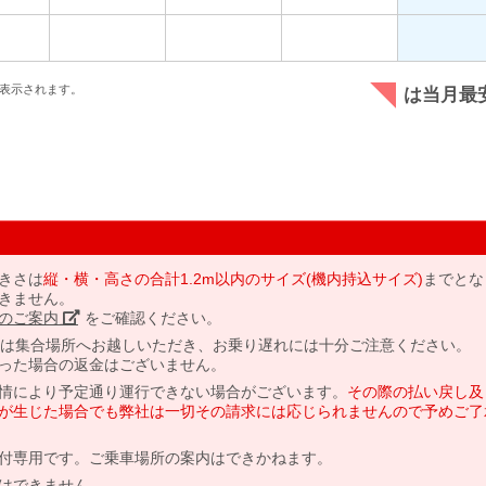
表示されます。
は当月最
きさは
縦・横・高さの合計1.2m以内のサイズ(機内持込サイズ)
までとな
きません。
のご案内」
をご確認ください。
には集合場所へお越しいただき、お乗り遅れには十分ご注意ください。
った場合の返金はございません。
情により予定通り運行できない場合がございます。
その際の払い戻し及
が生じた場合でも弊社は一切その請求には応じられませんので予めご了
付専用です。ご乗車場所の案内はできかねます。
はできません。