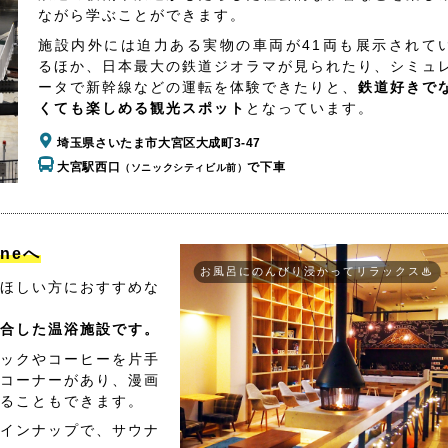
ながら学ぶことができます。
施設内外には迫力ある実物の車両が41両も展示されて
るほか、日本最大の鉄道ジオラマが見られたり、シミュ
ータで新幹線などの運転を体験できたりと、
鉄道好きで
くても楽しめる観光スポット
となっています。
埼玉県さいたま市大宮区大成町3-47
大宮駅西口
で下車
（ソニックシティビル前）
aneへ
お風呂にのんびり浸かってリラックス♨
ほしい方におすすめな
合した温浴施設です。
ックやコーヒーを片手
コーナーがあり、漫画
ることもできます。
インナップで、サウナ