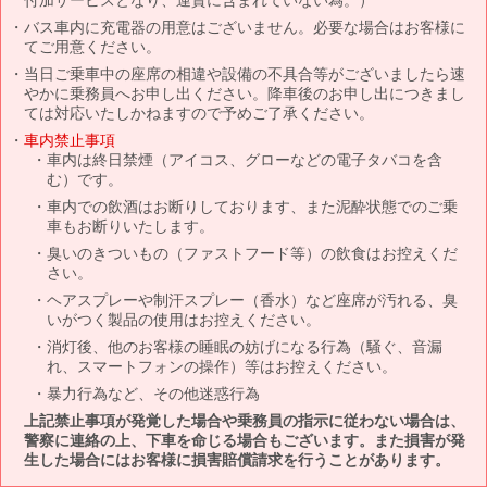
バス車内に充電器の用意はございません。必要な場合はお客様に
てご用意ください。
当日ご乗車中の座席の相違や設備の不具合等がございましたら速
やかに乗務員へお申し出ください。降車後のお申し出につきまし
ては対応いたしかねますので予めご了承ください。
車内禁止事項
車内は終日禁煙（アイコス、グローなどの電子タバコを含
む）です。
車内での飲酒はお断りしております、また泥酔状態でのご乗
車もお断りいたします。
臭いのきついもの（ファストフード等）の飲食はお控えくだ
さい。
ヘアスプレーや制汗スプレー（香水）など座席が汚れる、臭
いがつく製品の使用はお控えください。
消灯後、他のお客様の睡眠の妨げになる行為（騒ぐ、音漏
れ、スマートフォンの操作）等はお控えください。
暴力行為など、その他迷惑行為
上記禁止事項が発覚した場合や乗務員の指示に従わない場合は、
警察に連絡の上、下車を命じる場合もございます。また損害が発
生した場合にはお客様に損害賠償請求を行うことがあります。