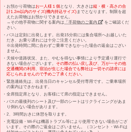
お預かり荷物は
お一人様１個
となり、大きさは
縦・横・高さの合
計1.2m以内のサイズ(機内持込サイズ)
までとなります。制限を超
えたお荷物はお預かりできません。
→その他手荷物に関する案内は
「手荷物のご案内」
をご確認くだ
さい。
バスは定刻に出発します。出発15分前には集合場所へお越しいた
だき、お乗り遅れには十分ご注意ください。
※出発時間に間に合わずご乗車できなかった場合の返金はござい
ません。
天候や道路状況、また、やむを得ない事情により予定通り運行で
きない場合がございます。
その際の払い戻し及び、万が一その他
交通機関の利用、宿泊が生じた場合でも弊社は一切その請求には
応じられませんので予めご了承ください。
緊急連絡先は、出発当日のキャンセル受付専用です。ご乗車場所
の案内はできかねます。
全席指定席となり、お客様にて席の指定はできません。
バスの最後列のシート及び一部のシートはリクライニングがあま
り倒れない場合があります。
2、3時間おきに休憩を取ります。
充電設備・Wi-Fiは機器トラブル等により使用できない場合がござ
います。その際のご返金はございません。（コンセント・Wi-Fiは
付加サービスとなり、運賃に含まれていない為。）