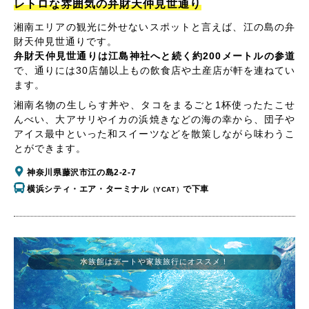
レトロな雰囲気の弁財天仲見世通り
湘南エリアの観光に外せないスポットと言えば、江の島の弁
財天仲見世通りです。
弁財天仲見世通りは江島神社へと続く約200メートルの参道
で、通りには30店舗以上もの飲食店や土産店が軒を連ねてい
ます。
湘南名物の生しらす丼や、タコをまるごと1杯使ったたこせ
んべい、大アサリやイカの浜焼きなどの海の幸から、団子や
アイス最中といった和スイーツなどを散策しながら味わうこ
とができます。
神奈川県藤沢市江の島2-2-7
横浜シティ・エア・ターミナル
で下車
（YCAT）
水族館はデートや家族旅行にオススメ！