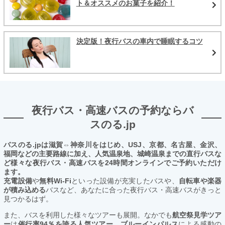
ト＆オススメのお菓子を紹介！
決定版！夜行バスの車内で睡眠するコツ
夜行バス・高速バスの予約ならバ
スのる.jp
バスのる.jpは滋賀⇔神奈川をはじめ、USJ、京都、名古屋、金沢、
福岡などの主要路線に加え、人気温泉地、城崎温泉までの直行バスな
ど様々な夜行バス・高速バスを24時間オンラインでご予約いただけ
ます。
充電設備
や
無料Wi-Fi
といった設備が充実したバスや、
自転車や楽器
が積み込める
バスなど、あなたに合った夜行バス・高速バスがきっと
見つかるはず。
また、バスを利用した様々なツアーも展開。なかでも
航空祭見学ツア
ー
は
催行率94％を誇る人気ツアー。ブルーインパルス
による感動の