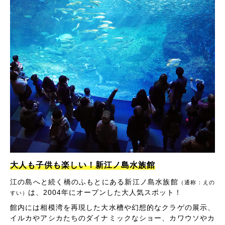
大人も子供も楽しい！新江ノ島水族館
江の島へと続く橋のふもとにある新江ノ島水族館
（通称：えの
は、2004年にオープンした大人気スポット！
すい）
館内には相模湾を再現した大水槽や幻想的なクラゲの展示、
イルカやアシカたちのダイナミックなショー、カワウソやカ