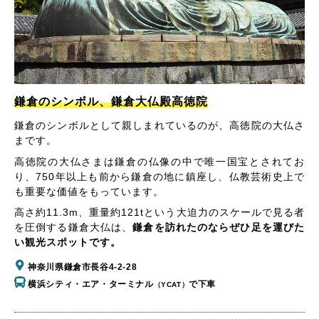
鎌倉のシンボル、鎌倉大仏殿高徳院
鎌倉のシンボルとして親しまれているのが、高徳院の大仏さ
まです。
高徳院の大仏さまは鎌倉の仏像の中で唯一国宝とされてお
り、750年以上も前から鎌倉の地に鎮座し、仏教芸術史上で
も重要な価値をもっています。
高さ約11.3m、重量約121tという大迫力のスケールで見る者
を圧倒する鎌倉大仏は、
鎌倉を訪れたのならぜひ足を運びた
い観光スポットです。
神奈川県鎌倉市長谷4-2-28
横浜シティ・エア・ターミナル
で下車
（YCAT）