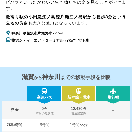
ピバラといったかわいい生き物たちの姿を見ることができま
す。
最寄り駅の小田急江ノ島線片瀬江ノ島駅から徒歩3分という
立地の良さ
も大きな魅力となっています。
神奈川県藤沢市片瀬海岸2-19-1
横浜シティ・エア・ターミナル
で下車
（YCAT）
滋賀
神奈川
までの移動手段を比較
から
高速バス
新幹線・電車
飛行機
0円
12,490円
料金
－
12月の最安値
普通指定席
移動時間
6時間
1時間55分
－