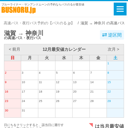
ブルーライナー・サンアンドムーンの予約ならバスのるが最安値
高速バス・夜行バス予約の【バスのる.jp】
滋賀 → 神奈川 の高速バス
滋賀 → 神奈川
逆区間
の高速バス・夜行バス
12月最安値カレンダー
< 前月
次月 >
日
月
火
水
木
金
土
1
2
3
4
5
6
7
8
9
10
11
12
13
14
15
16
17
18
19
20
21
22
23
24
25
26
27
28
29
30
31
日にちをクリックすると、該当日に運行す
は当月最安値