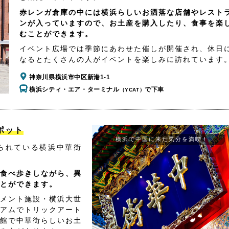
赤レンガ倉庫の中には横浜らしいお洒落な店舗やレスト
ンが入っていますので、お土産を購入したり、食事を楽
むことができます。
イベント広場では季節にあわせた催しが開催され、休日
なるとたくさんの人がイベントを楽しみに訪れています
神奈川県横浜市中区新港1-1
横浜シティ・エア・ターミナル
で下車
（YCAT）
ポット
横浜で中国に来た気分を満喫！
られている横浜中華街
食べ歩きしながら、異
とができます。
メント施設・横浜大世
アムでトリックアート
館で中華街らしいお土