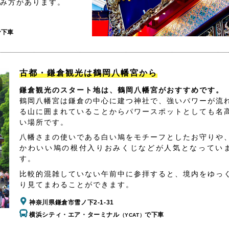
み方があります。
で下車
古都・鎌倉観光は鶴岡八幡宮から
鎌倉観光のスタート地は、鶴岡八幡宮がおすすめです。
鶴岡八幡宮は鎌倉の中心に建つ神社で、強いパワーが流
る山に囲まれていることからパワースポットとしても名
い場所です。
八幡さまの使いである白い鳩をモチーフとしたお守りや
かわいい鳩の根付入りおみくじなどが人気となってい
す。
比較的混雑していない午前中に参拝すると、境内をゆっ
り見てまわることができます。
神奈川県鎌倉市雪ノ下2-1-31
横浜シティ・エア・ターミナル
で下車
（YCAT）