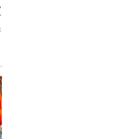
ラ
し
に
。