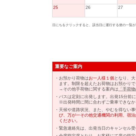
25
26
27
日にちをクリックすると、該当日に運行する便の一覧が
重要なご案内
お預かり荷物は
お一人様１個
となり、大
ます。制限を超えたお荷物はお預かりで
→その他手荷物に関する案内は
「手荷物
バスは定刻に出発します。出発15分前
※出発時間に間に合わずご乗車できなか
天候や道路状況、また、やむを得ない事
び、万が一その他交通機関の利用、宿泊
ください。
緊急連絡先は、出発当日のキャンセル受
全席指定席となり、お客様にて席の指定