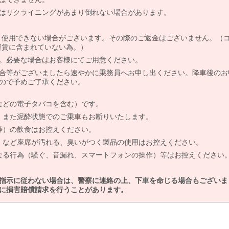
はリクライニングがあまり倒れない場合があります。
より使用できない場合がございます。その際のご返金はございません。（
、運賃に含まれていない為。）
。必要な場合はお客様にてご用意ください。
合等がございましたら速やかに乗務員へお申し出ください。降車後のお
ので予めご了承ください。
などの電子タバコを含む）です。
、また泥酔状態でのご乗車もお断りいたします。
等）の飲食はお控えください。
）など座席が汚れる、臭いがつく製品の使用はお控えください。
なる行為（騒ぐ、音漏れ、スマートフォンの操作）等はお控えください
指示に従わない場合は、警察に連絡の上、下車を命じる場合もございま
に損害賠償請求を行うことがあります。