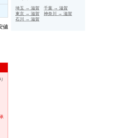
埼玉
→
滋賀
千葉
→
滋賀
東京
→
滋賀
神奈川
→
滋賀
石川
→
滋賀
安値
り
承