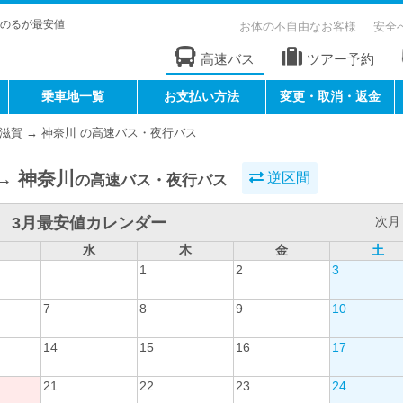
のるが最安値
お体の不自由なお客様
安全
高速バス
ツアー予約
乗車地一覧
お支払い方法
変更・取消・返金
滋賀 → 神奈川 の高速バス・夜行バス
→ 神奈川
逆区間
の高速バス・夜行バス
3月最安値カレンダー
次月 
水
木
金
土
1
2
3
7
8
9
10
14
15
16
17
21
22
23
24