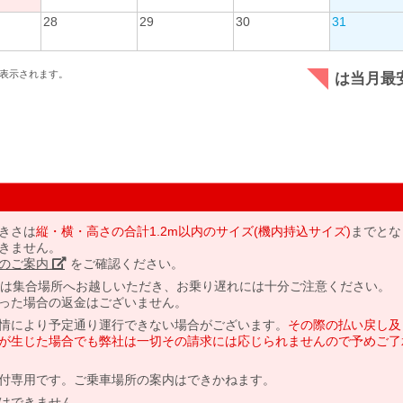
28
29
30
31
表示されます。
は当月最
きさは
縦・横・高さの合計1.2m以内のサイズ(機内持込サイズ)
までとな
きません。
のご案内」
をご確認ください。
には集合場所へお越しいただき、お乗り遅れには十分ご注意ください。
った場合の返金はございません。
情により予定通り運行できない場合がございます。
その際の払い戻し及
が生じた場合でも弊社は一切その請求には応じられませんので予めご了
付専用です。ご乗車場所の案内はできかねます。
はできません。