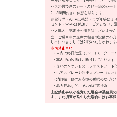
バスの最後列のシート及び一部のシート
2、3時間おきに休憩を取ります。
充電設備・Wi-Fiは機器トラブル等に
セント・Wi-Fiは付加サービスとなり
バス車内に充電器の用意はございません
当日ご乗車中の座席の相違や設備の不具
し出につきましては対応いたしかねます
車内禁止事項
車内は終日禁煙（アイコス、グロー
車内での飲酒はお断りしております
臭いのきついもの（ファストフード
ヘアスプレーや制汗スプレー（香水
消灯後、他のお客様の睡眠の妨げに
暴力行為など、その他迷惑行為
上記禁止事項が発覚した場合や乗務員の
す。また損害が発生した場合にはお客様