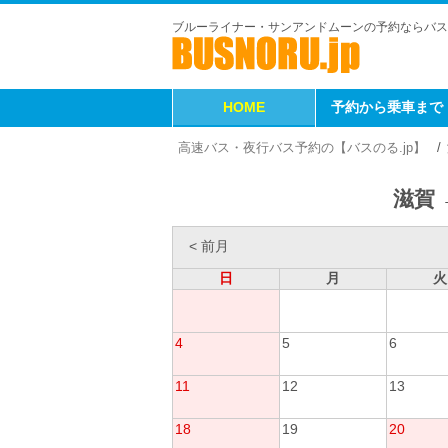
ブルーライナー・サンアンドムーンの予約ならバス
HOME
予約から乗車まで
高速バス・夜行バス予約の【バスのる.jp】
滋賀 
< 前月
日
月
火
4
5
6
11
12
13
18
19
20