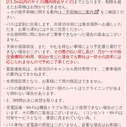
計1.2m以内のサイズ(機内持込サイズ)
までとなります。制限を超
えたお荷物はお預かりできません。
→その他手荷物に関する案内は
「手荷物のご案内」
をご確認くだ
さい。
バスは定刻に出発します。出発15分前には集合場所へお越しいた
だき、お乗り遅れには十分ご注意ください。
※出発時間に間に合わずご乗車できなかった場合の返金はござい
ません。
天候や道路状況、また、やむを得ない事情により予定通り運行で
きない場合がございます。
その際の払い戻し及び、万が一その他
交通機関の利用、宿泊が生じた場合でも弊社は一切その請求には
応じられませんので予めご了承ください。
緊急連絡先は、出発当日のキャンセル受付専用です。ご乗車場所
の案内はできかねます。
全席指定席となり、お客様にて席の指定はできません。
バスの最後列のシート及び一部のシートはリクライニングがあま
り倒れない場合があります。
2、3時間おきに休憩を取ります。
充電設備・Wi-Fiは機器トラブル等により使用できない場合がござ
います。その際のご返金はございません。（コンセント・Wi-Fiは
付加サービスとなり、運賃に含まれていない為。）
バス車内に充電器の用意はございません。必要な場合はお客様に