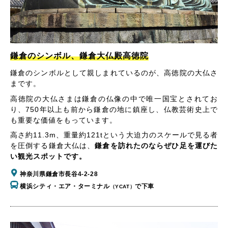
鎌倉のシンボル、鎌倉大仏殿高徳院
鎌倉のシンボルとして親しまれているのが、高徳院の大仏さ
まです。
高徳院の大仏さまは鎌倉の仏像の中で唯一国宝とされてお
り、750年以上も前から鎌倉の地に鎮座し、仏教芸術史上で
も重要な価値をもっています。
高さ約11.3m、重量約121tという大迫力のスケールで見る者
を圧倒する鎌倉大仏は、
鎌倉を訪れたのならぜひ足を運びた
い観光スポットです。
神奈川県鎌倉市長谷4-2-28
横浜シティ・エア・ターミナル
で下車
（YCAT）