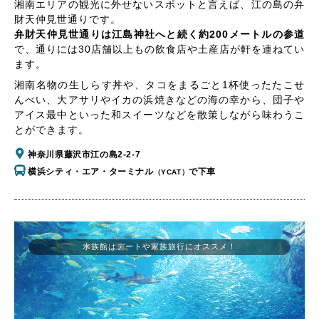
湘南エリアの観光に外せないスポットと言えば、江の島の弁
財天仲見世通りです。
弁財天仲見世通りは江島神社へと続く約200メートルの参道
で、通りには30店舗以上もの飲食店や土産店が軒を連ねてい
ます。
湘南名物の生しらす丼や、タコをまるごと1杯使ったたこせ
んべい、大アサリやイカの浜焼きなどの海の幸から、団子や
アイス最中といった和スイーツなどを散策しながら味わうこ
とができます。
神奈川県藤沢市江の島2-2-7
横浜シティ・エア・ターミナル
で下車
（YCAT）
水族館はデートや家族旅行にオススメ！