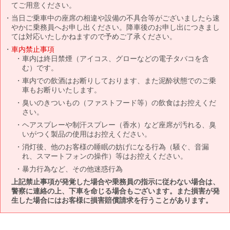
てご用意ください。
当日ご乗車中の座席の相違や設備の不具合等がございましたら速
やかに乗務員へお申し出ください。降車後のお申し出につきまし
ては対応いたしかねますので予めご了承ください。
車内禁止事項
車内は終日禁煙（アイコス、グローなどの電子タバコを含
む）です。
車内での飲酒はお断りしております、また泥酔状態でのご乗
車もお断りいたします。
臭いのきついもの（ファストフード等）の飲食はお控えくだ
さい。
ヘアスプレーや制汗スプレー（香水）など座席が汚れる、臭
いがつく製品の使用はお控えください。
消灯後、他のお客様の睡眠の妨げになる行為（騒ぐ、音漏
れ、スマートフォンの操作）等はお控えください。
暴力行為など、その他迷惑行為
上記禁止事項が発覚した場合や乗務員の指示に従わない場合は、
警察に連絡の上、下車を命じる場合もございます。また損害が発
生した場合にはお客様に損害賠償請求を行うことがあります。