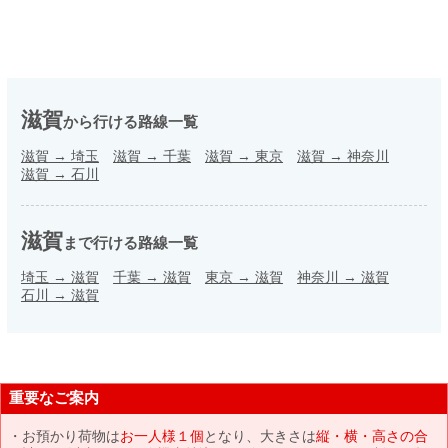
滋賀
から行ける路線一覧
滋賀
→
埼玉
滋賀
→
千葉
滋賀
→
東京
滋賀
→
神奈川
滋賀
→
石川
滋賀
まで行ける路線一覧
埼玉
→
滋賀
千葉
→
滋賀
東京
→
滋賀
神奈川
→
滋賀
石川
→
滋賀
重要なご案内
お預かり荷物は
お一人様１個
となり、大きさは
縦・横・高さの合