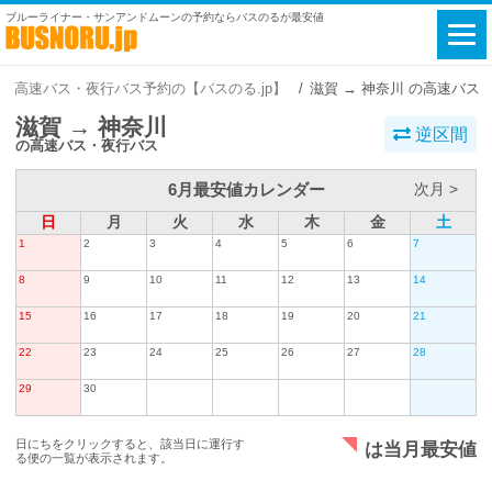
ブルーライナー・サンアンドムーンの予約ならバスのるが最安値
高速バス・夜行バス予約の【バスのる.jp】
滋賀 → 神奈川 の高速バス
滋賀 → 神奈川
逆区間
の高速バス・夜行バス
6月最安値カレンダー
次月 >
日
月
火
水
木
金
土
1
2
3
4
5
6
7
8
9
10
11
12
13
14
15
16
17
18
19
20
21
22
23
24
25
26
27
28
29
30
日にちをクリックすると、該当日に運行す
は当月最安値
る便の一覧が表示されます。