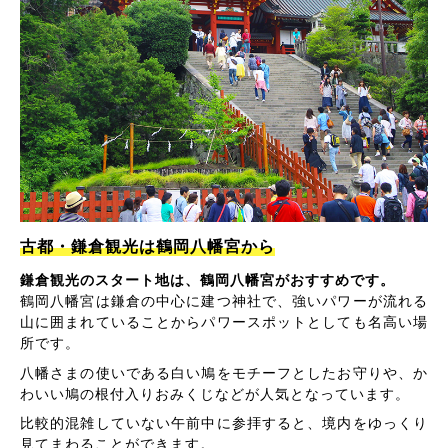
古都・鎌倉観光は鶴岡八幡宮から
鎌倉観光のスタート地は、鶴岡八幡宮がおすすめです。
鶴岡八幡宮は鎌倉の中心に建つ神社で、強いパワーが流れる
山に囲まれていることからパワースポットとしても名高い場
所です。
八幡さまの使いである白い鳩をモチーフとしたお守りや、か
わいい鳩の根付入りおみくじなどが人気となっています。
比較的混雑していない午前中に参拝すると、境内をゆっくり
見てまわることができます。