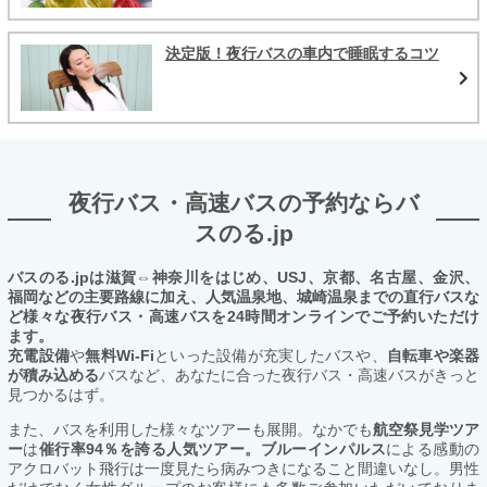
決定版！夜行バスの車内で睡眠するコツ
夜行バス・高速バスの予約ならバ
スのる.jp
バスのる.jpは滋賀⇔神奈川をはじめ、USJ、京都、名古屋、金沢、
福岡などの主要路線に加え、人気温泉地、城崎温泉までの直行バスな
ど様々な夜行バス・高速バスを24時間オンラインでご予約いただけ
ます。
充電設備
や
無料Wi-Fi
といった設備が充実したバスや、
自転車や楽器
が積み込める
バスなど、あなたに合った夜行バス・高速バスがきっと
見つかるはず。
また、バスを利用した様々なツアーも展開。なかでも
航空祭見学ツア
ー
は
催行率94％を誇る人気ツアー。ブルーインパルス
による感動の
アクロバット飛行は一度見たら病みつきになること間違いなし。男性