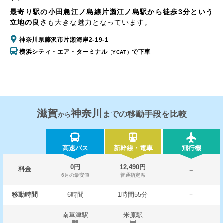
最寄り駅の小田急江ノ島線片瀬江ノ島駅から徒歩3分という
立地の良さ
も大きな魅力となっています。
神奈川県藤沢市片瀬海岸2-19-1
横浜シティ・エア・ターミナル
で下車
（YCAT）
滋賀
神奈川
までの移動手段を比較
から
高速バス
新幹線・電車
飛行機
0円
12,490円
料金
－
6月の最安値
普通指定席
移動時間
6時間
1時間55分
－
南草津駅
米原駅