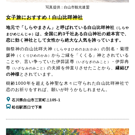
写真提供：白山市観光連盟
女子旅におすすめ！白山比咩神社
地元で「しらやまさん」と呼ばれている白山比咩神社
（しらや
は、全国に約3千社ある白山神社の総本宮で、
まひめじんじゃ）
恋に効く神社として女性から絶大な人気を誇っています。
御祭神の白山比咩大神
の別名・菊理
（しらやまひめのおおかみ）
媛神
からご縁を「くくる」神とされている
（くくりひめのかみ）
ことや、言い争っていた伊弉諾尊
・伊弉冉
（いざなぎのみこと）
尊
の夫婦を仲直りさせたことから、
縁結び
（いざなみのみこと）
の神様
とされています。
樹齢1000年を超える神聖な木々に守られた白山比咩神社で
恋のお祈りをすれば、願いが叶うかもしれません。
石川県白山市三宮町ニ105-1
松任駅西口で下車