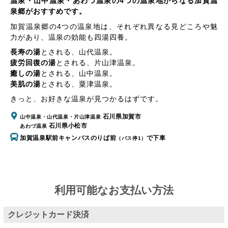
温泉・山中温泉・あわづ温泉の4つの温泉地からなる加賀温
泉郷がおすすめです。
加賀温泉郷の4つの温泉地は、それぞれ異なる見どころや魅
力があり、温泉の効能も四湯四養。
長寿の湯
とされる、
山代温泉
。
疲労回復の湯
とされる、
片山津温泉
。
癒しの湯
とされる、
山中温泉
。
美肌の湯
とされる、
粟津温泉
。
きっと、お好きな温泉が見つかるはずです。
石川県加賀市
山中温泉・山代温泉・片山津温泉
石川県小松市
あわづ温泉
加賀温泉駅前キャンバスのりば前
で下車
（バス停1）
利用可能なお支払い方法
クレジットカード決済