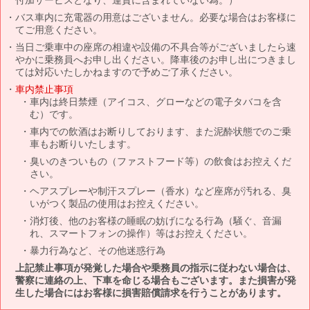
バス車内に充電器の用意はございません。必要な場合はお客様に
てご用意ください。
当日ご乗車中の座席の相違や設備の不具合等がございましたら速
やかに乗務員へお申し出ください。降車後のお申し出につきまし
ては対応いたしかねますので予めご了承ください。
車内禁止事項
車内は終日禁煙（アイコス、グローなどの電子タバコを含
む）です。
車内での飲酒はお断りしております、また泥酔状態でのご乗
車もお断りいたします。
臭いのきついもの（ファストフード等）の飲食はお控えくだ
さい。
ヘアスプレーや制汗スプレー（香水）など座席が汚れる、臭
いがつく製品の使用はお控えください。
消灯後、他のお客様の睡眠の妨げになる行為（騒ぐ、音漏
れ、スマートフォンの操作）等はお控えください。
暴力行為など、その他迷惑行為
上記禁止事項が発覚した場合や乗務員の指示に従わない場合は、
警察に連絡の上、下車を命じる場合もございます。また損害が発
生した場合にはお客様に損害賠償請求を行うことがあります。