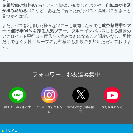
す。
充電設備
や
無料Wi-Fi
といった設備が充実したバスや、
自転車や楽器
が積み込める
バスなど、あなたに合った夜行バス・高速バスがきっと
見つかるはず。
また、バスを利用した様々なツアーも展開。なかでも
航空祭見学ツア
ー
は
催行率94％を誇る人気ツアー。ブルーインパルス
による感動の
アクロバット飛行は一度見たら病みつきになること間違いなし。男性
だけでなく女性グループのお客様にも多数ご参加いただいておりま
す。
フォロワー、お友達募集中
割引クーポン配布中
グルメ・旅行情報な
運行状況など最新情
乗り場案内など
ど
報
HOME