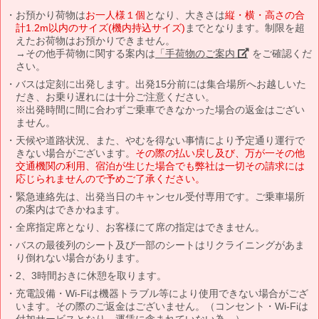
お預かり荷物は
お一人様１個
となり、大きさは
縦・横・高さの合
計1.2m以内のサイズ(機内持込サイズ)
までとなります。制限を超
えたお荷物はお預かりできません。
→その他手荷物に関する案内は
「手荷物のご案内」
をご確認くだ
さい。
バスは定刻に出発します。出発15分前には集合場所へお越しいた
だき、お乗り遅れには十分ご注意ください。
※出発時間に間に合わずご乗車できなかった場合の返金はござい
ません。
天候や道路状況、また、やむを得ない事情により予定通り運行で
きない場合がございます。
その際の払い戻し及び、万が一その他
交通機関の利用、宿泊が生じた場合でも弊社は一切その請求には
応じられませんので予めご了承ください。
緊急連絡先は、出発当日のキャンセル受付専用です。ご乗車場所
の案内はできかねます。
全席指定席となり、お客様にて席の指定はできません。
バスの最後列のシート及び一部のシートはリクライニングがあま
り倒れない場合があります。
2、3時間おきに休憩を取ります。
充電設備・Wi-Fiは機器トラブル等により使用できない場合がござ
います。その際のご返金はございません。（コンセント・Wi-Fiは
付加サービスとなり、運賃に含まれていない為。）