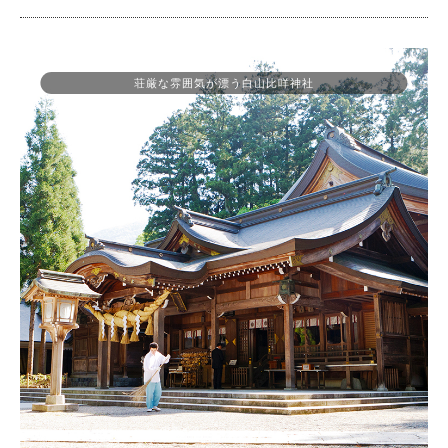
荘厳な雰囲気が漂う白山比咩神社