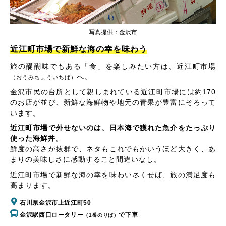
写真提供：金沢市
近江町市場で新鮮な海の幸を味わう
旅の醍醐味でもある「食」を楽しみたい方は、近江町市場
へ。
（おうみちょういちば）
金沢市民の台所として親しまれている近江町市場には約170
のお店が並び、新鮮な海鮮物や地元の青果が豊富にそろって
います。
近江町市場で外せないのは、日本海で獲れた魚介をたっぷり
使った海鮮丼。
鮮度の高さが抜群で、ネタもこれでもかいうほど大きく、あ
まりの美味しさに感動すること間違いなし。
近江町市場で新鮮な海の幸を味わい尽くせば、旅の満足度も
高まります。
石川県金沢市上近江町50
金沢駅西口ロータリー
で下車
（1番のりば）