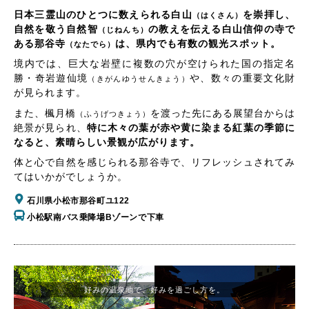
日本三霊山のひとつに数えられる白山
を崇拝し、
（はくさん）
自然を敬う自然智
の教えを伝える白山信仰の寺で
（じねんち）
ある那谷寺
は、県内でも有数の観光スポット。
（なたでら）
境内では、巨大な岩壁に複数の穴が空けられた国の指定名
勝・奇岩遊仙境
や、数々の重要文化財
（きがんゆうせんきょう）
が見られます。
また、楓月橋
を渡った先にある展望台からは
（ふうげつきょう）
絶景が見られ、
特に木々の葉が赤や黄に染まる紅葉の季節に
なると、素晴らしい景観が広がります。
体と心で自然を感じられる那谷寺で、リフレッシュされてみ
てはいかがでしょうか。
石川県小松市那谷町ユ122
小松駅南バス乗降場Bゾーンで下車
好みの温泉地で、好みを過ごし方を。