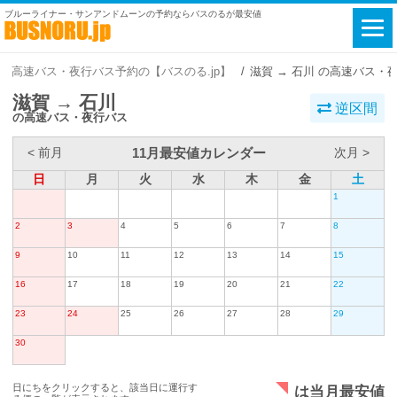
ブルーライナー・サンアンドムーンの予約ならバスのるが最安値
高速バス・夜行バス予約の【バスのる.jp】
滋賀 → 石川 の高速バス・
滋賀 → 石川
逆区間
の高速バス・夜行バス
11月最安値カレンダー
< 前月
次月 >
日
月
火
水
木
金
土
1
2
3
4
5
6
7
8
9
10
11
12
13
14
15
16
17
18
19
20
21
22
23
24
25
26
27
28
29
30
日にちをクリックすると、該当日に運行す
は当月最安値