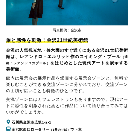
写真提供：金沢市
旅と感性を刺激！金沢21世紀美術館
金沢の人気観光地・兼六園のすぐ近くにある金沢21世紀美術
館は、レアンドロ・エルリッヒ作のスイミング・プール
（通
をはじめとした現代アートを展示する
称：レアンドロのプール）
美術館。
館内は展示会の展示作品を鑑賞する展示会ゾーンと、無料で
楽しむことができる交流ゾーンに分かれており、交流ゾーン
の面積が広いことも特徴のひとつです。
交流ゾーンにはカフェレストランもありますので、現代アー
トに感性を刺激されたあとに作品について語り合ってみては
いかがでしょうか。
石川県金沢市広坂1-2-1
金沢駅西口ロータリー
で下車
（1番のりば）