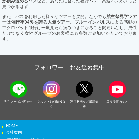
が積み込める
バスなど、あなたに合った夜行バス・高速バスがきっと
見つかるはず。
また、バスを利用した様々なツアーも展開。なかでも
航空祭見学ツア
ー
は
催行率94％を誇る人気ツアー。ブルーインパルス
による感動の
アクロバット飛行は一度見たら病みつきになること間違いなし。男性
だけでなく女性グループのお客様にも多数ご参加いただいておりま
す。
フォロワー、お友達募集中
割引クーポン配布中
グルメ・旅行情報な
運行状況など最新情
乗り場案内など
ど
報
HOME
会社案内