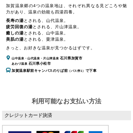
加賀温泉郷の4つの温泉地は、それぞれ異なる見どころや魅
力があり、温泉の効能も四湯四養。
長寿の湯
とされる、
山代温泉
。
疲労回復の湯
とされる、
片山津温泉
。
癒しの湯
とされる、
山中温泉
。
美肌の湯
とされる、
粟津温泉
。
きっと、お好きな温泉が見つかるはずです。
石川県加賀市
山中温泉・山代温泉・片山津温泉
石川県小松市
あわづ温泉
加賀温泉駅前キャンバスのりば前
で下車
（バス停1）
利用可能なお支払い方法
クレジットカード決済