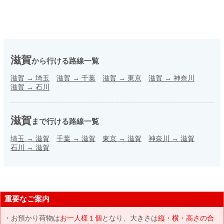
滋賀
から行ける路線一覧
滋賀
→
埼玉
滋賀
→
千葉
滋賀
→
東京
滋賀
→
神奈川
滋賀
→
石川
滋賀
まで行ける路線一覧
埼玉
→
滋賀
千葉
→
滋賀
東京
→
滋賀
神奈川
→
滋賀
石川
→
滋賀
重要なご案内
お預かり荷物は
お一人様１個
となり、大きさは
縦・横・高さの合