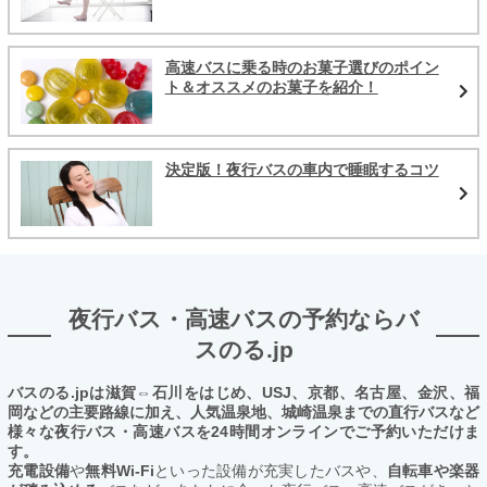
高速バスに乗る時のお菓子選びのポイン
ト＆オススメのお菓子を紹介！
決定版！夜行バスの車内で睡眠するコツ
夜行バス・高速バスの予約ならバ
スのる.jp
バスのる.jpは滋賀⇔石川をはじめ、USJ、京都、名古屋、金沢、福
岡などの主要路線に加え、人気温泉地、城崎温泉までの直行バスなど
様々な夜行バス・高速バスを24時間オンラインでご予約いただけま
す。
充電設備
や
無料Wi-Fi
といった設備が充実したバスや、
自転車や楽器