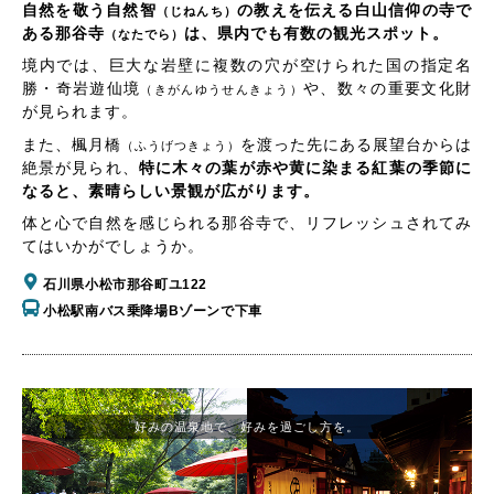
自然を敬う自然智
の教えを伝える白山信仰の寺で
（じねんち）
ある那谷寺
は、県内でも有数の観光スポット。
（なたでら）
境内では、巨大な岩壁に複数の穴が空けられた国の指定名
勝・奇岩遊仙境
や、数々の重要文化財
（きがんゆうせんきょう）
が見られます。
また、楓月橋
を渡った先にある展望台からは
（ふうげつきょう）
絶景が見られ、
特に木々の葉が赤や黄に染まる紅葉の季節に
なると、素晴らしい景観が広がります。
体と心で自然を感じられる那谷寺で、リフレッシュされてみ
てはいかがでしょうか。
石川県小松市那谷町ユ122
小松駅南バス乗降場Bゾーンで下車
好みの温泉地で、好みを過ごし方を。