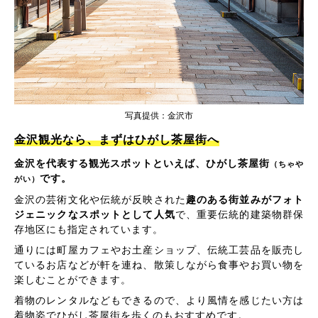
写真提供：金沢市
金沢観光なら、まずはひがし茶屋街へ
金沢を代表する観光スポットといえば、ひがし茶屋街
（ちゃや
です。
がい）
金沢の芸術文化や伝統が反映された
趣のある街並みがフォト
ジェニックなスポットとして人気
で、重要伝統的建築物群保
存地区にも指定されています。
通りには町屋カフェやお土産ショップ、伝統工芸品を販売し
ているお店などが軒を連ね、散策しながら食事やお買い物を
楽しむことができます。
着物のレンタルなどもできるので、より風情を感じたい方は
着物姿でひがし茶屋街を歩くのもおすすめです。