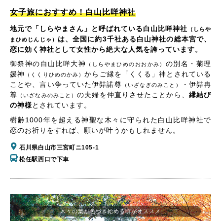
女子旅におすすめ！白山比咩神社
地元で「しらやまさん」と呼ばれている白山比咩神社
（しらや
は、全国に約3千社ある白山神社の総本宮で、
まひめじんじゃ）
恋に効く神社として女性から絶大な人気を誇っています。
御祭神の白山比咩大神
の別名・菊理
（しらやまひめのおおかみ）
媛神
からご縁を「くくる」神とされている
（くくりひめのかみ）
ことや、言い争っていた伊弉諾尊
・伊弉冉
（いざなぎのみこと）
尊
の夫婦を仲直りさせたことから、
縁結び
（いざなみのみこと）
の神様
とされています。
樹齢1000年を超える神聖な木々に守られた白山比咩神社で
恋のお祈りをすれば、願いが叶うかもしれません。
石川県白山市三宮町ニ105-1
松任駅西口で下車
木々の葉が色づき始める頃がオススメ