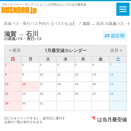
ブルーライナー・サンアンドムーンの予約ならバスのるが最安値
高速バス・夜行バス予約の【バスのる.jp】
滋賀 → 石川 の高速バス・
滋賀 → 石川
逆区間
の高速バス・夜行バス
7月最安値カレンダー
< 前月
次月 >
日
月
火
水
木
金
土
1
2
3
4
5
6
7
8
9
10
11
12
13
14
15
16
17
18
19
20
21
22
23
24
25
26
27
28
29
30
31
日にちをクリックすると、該当日に運行す
は当月最安値
る便の一覧が表示されます。