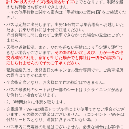
計1.2m以内のサイズ(機内持込サイズ)
までとなります。制限を超
えたお荷物はお預かりできません。
→その他手荷物に関する案内は
「手荷物のご案内」
をご確認くだ
さい。
バスは定刻に出発します。出発15分前には集合場所へお越しいた
だき、お乗り遅れには十分ご注意ください。
※出発時間に間に合わずご乗車できなかった場合の返金はござい
ません。
天候や道路状況、また、やむを得ない事情により予定通り運行で
きない場合がございます。
その際の払い戻し及び、万が一その他
交通機関の利用、宿泊が生じた場合でも弊社は一切その請求には
応じられませんので予めご了承ください。
緊急連絡先は、出発当日のキャンセル受付専用です。ご乗車場所
の案内はできかねます。
全席指定席となり、お客様にて席の指定はできません。
バスの最後列のシート及び一部のシートはリクライニングがあま
り倒れない場合があります。
2、3時間おきに休憩を取ります。
充電設備・Wi-Fiは機器トラブル等により使用できない場合がござ
います。その際のご返金はございません。（コンセント・Wi-Fiは
付加サービスとなり、運賃に含まれていない為。）
バス車内に充電器の用意はございません。必要な場合はお客様に