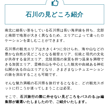
石川の見どころ紹介
南北に細長い形をしている石川県は長い海岸線を持ち、北部
と南部で地形が大きく異なるため、エリアによって違ったロ
ケーションを楽しむことができます。
石川県の観光エリアは大きく4つに分けられ、海や山などの
豊かな自然が見どころとなる能登エリア、伝統と現代の文化
が共存する金沢エリア、北陸屈指の泉質を持つ温泉を満喫で
きる加賀エリア、霊峰白山を中心とした観光や由緒ある神社
仏閣がある白山エリアとなり、さまざまなシチュエーション
の旅を演出することも可能です。
そんな魅力満載の石川県を旅行するとなると、どの観光スポ
ットに行こうか迷ってしまうことは必至。
そこで、
石川旅行の際に外せない見どころをバスのる.jp編
集部が厳選いたしましたので、ご紹介いたします。