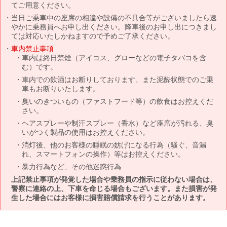
てご用意ください。
当日ご乗車中の座席の相違や設備の不具合等がございましたら速
やかに乗務員へお申し出ください。降車後のお申し出につきまし
ては対応いたしかねますので予めご了承ください。
車内禁止事項
車内は終日禁煙（アイコス、グローなどの電子タバコを含
む）です。
車内での飲酒はお断りしております、また泥酔状態でのご乗
車もお断りいたします。
臭いのきついもの（ファストフード等）の飲食はお控えくだ
さい。
ヘアスプレーや制汗スプレー（香水）など座席が汚れる、臭
いがつく製品の使用はお控えください。
消灯後、他のお客様の睡眠の妨げになる行為（騒ぐ、音漏
れ、スマートフォンの操作）等はお控えください。
暴力行為など、その他迷惑行為
上記禁止事項が発覚した場合や乗務員の指示に従わない場合は、
警察に連絡の上、下車を命じる場合もございます。また損害が発
生した場合にはお客様に損害賠償請求を行うことがあります。