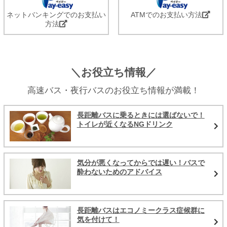
ネットバンキングでのお支払い
ATMでのお支払い方法
方法
＼お役立ち情報／
高速バス・夜行バスのお役立ち情報が満載！
長距離バスに乗るときには選ばないで！
トイレが近くなるNGドリンク
気分が悪くなってからでは遅い！バスで
酔わないためのアドバイス
長距離バスはエコノミークラス症候群に
気を付けて！