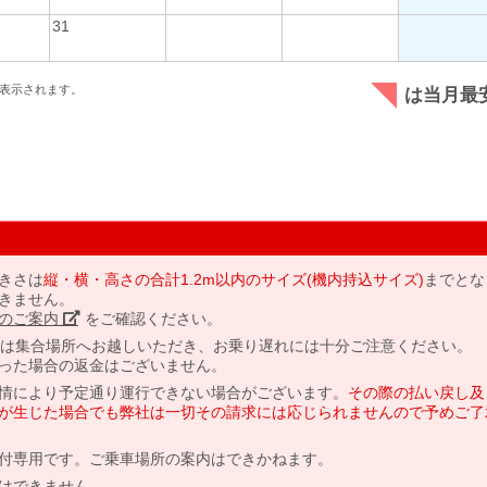
31
表示されます。
は当月最
きさは
縦・横・高さの合計1.2m以内のサイズ(機内持込サイズ)
までとな
きません。
のご案内」
をご確認ください。
には集合場所へお越しいただき、お乗り遅れには十分ご注意ください。
った場合の返金はございません。
情により予定通り運行できない場合がございます。
その際の払い戻し及
が生じた場合でも弊社は一切その請求には応じられませんので予めご了
付専用です。ご乗車場所の案内はできかねます。
はできません。