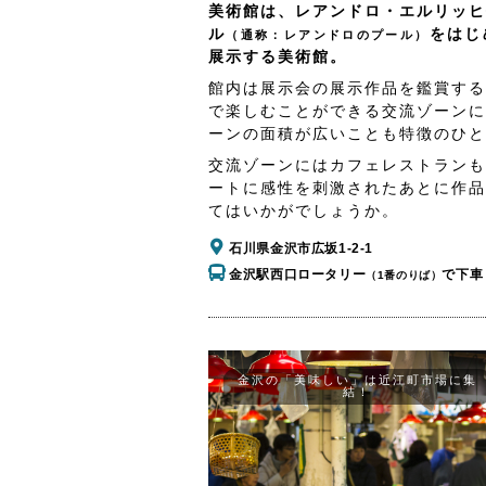
美術館は、レアンドロ・エルリッヒ
ル
をはじ
（通称：レアンドロのプール）
展示する美術館。
館内は展示会の展示作品を鑑賞する
で楽しむことができる交流ゾーンに
ーンの面積が広いことも特徴のひと
交流ゾーンにはカフェレストランも
ートに感性を刺激されたあとに作品
てはいかがでしょうか。
石川県金沢市広坂1-2-1
金沢駅西口ロータリー
で下車
（1番のりば）
金沢の「美味しい」は近江町市場に集
結！