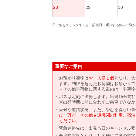
28
29
30
日にちをクリックすると、該当日に運行する便の一覧が
重要なご案内
お預かり荷物は
お一人様１個
となり、大
ます。制限を超えたお荷物はお預かりで
→その他手荷物に関する案内は
「手荷物
バスは定刻に出発します。出発15分前
※出発時間に間に合わずご乗車できなか
天候や道路状況、また、やむを得ない事
び、万が一その他交通機関の利用、宿泊
ください。
緊急連絡先は、出発当日のキャンセル受
全席指定席となり、お客様にて席の指定