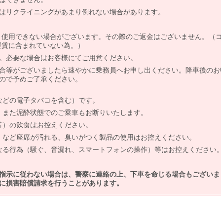
はリクライニングがあまり倒れない場合があります。
より使用できない場合がございます。その際のご返金はございません。（
、運賃に含まれていない為。）
。必要な場合はお客様にてご用意ください。
合等がございましたら速やかに乗務員へお申し出ください。降車後のお
ので予めご了承ください。
などの電子タバコを含む）です。
、また泥酔状態でのご乗車もお断りいたします。
等）の飲食はお控えください。
）など座席が汚れる、臭いがつく製品の使用はお控えください。
なる行為（騒ぐ、音漏れ、スマートフォンの操作）等はお控えください
指示に従わない場合は、警察に連絡の上、下車を命じる場合もございま
に損害賠償請求を行うことがあります。