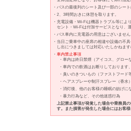
バスの最後列のシート及び一部のシート
2、3時間おきに休憩を取ります。
充電設備・Wi-Fiは機器トラブル等に
セント・Wi-Fiは付加サービスとなり
バス車内に充電器の用意はございません
当日ご乗車中の座席の相違や設備の不具
し出につきましては対応いたしかねます
車内禁止事項
車内は終日禁煙（アイコス、グロー
車内での飲酒はお断りしております
臭いのきついもの（ファストフード
ヘアスプレーや制汗スプレー（香水
消灯後、他のお客様の睡眠の妨げに
暴力行為など、その他迷惑行為
上記禁止事項が発覚した場合や乗務員の
す。また損害が発生した場合にはお客様