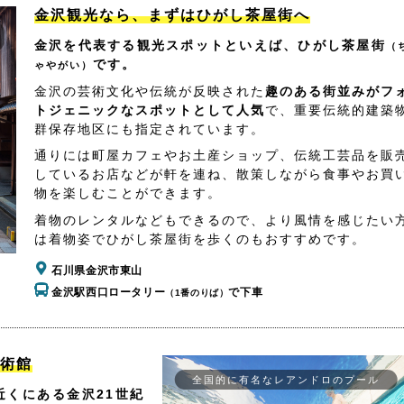
金沢観光なら、まずはひがし茶屋街へ
金沢を代表する観光スポットといえば、ひがし茶屋街
（
です。
ゃやがい）
金沢の芸術文化や伝統が反映された
趣のある街並みがフ
トジェニックなスポットとして人気
で、重要伝統的建築
群保存地区にも指定されています。
通りには町屋カフェやお土産ショップ、伝統工芸品を販
しているお店などが軒を連ね、散策しながら食事やお買
物を楽しむことができます。
着物のレンタルなどもできるので、より風情を感じたい
は着物姿でひがし茶屋街を歩くのもおすすめです。
石川県金沢市東山
金沢駅西口ロータリー
で下車
（1番のりば）
美術館
全国的に有名なレアンドロのプール
くにある金沢21世紀