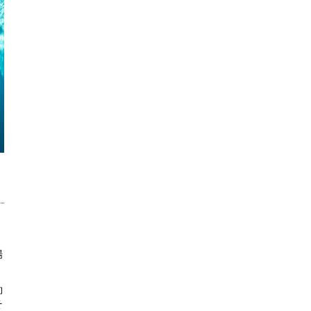
場
約
そ