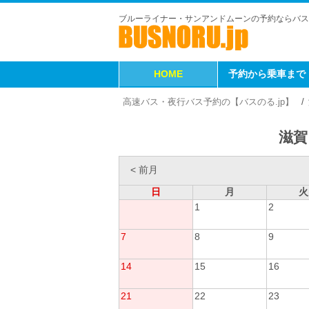
ブルーライナー・サンアンドムーンの予約ならバス
HOME
予約から乗車まで
高速バス・夜行バス予約の【バスのる.jp】
滋賀
< 前月
日
月
火
1
2
7
8
9
14
15
16
21
22
23