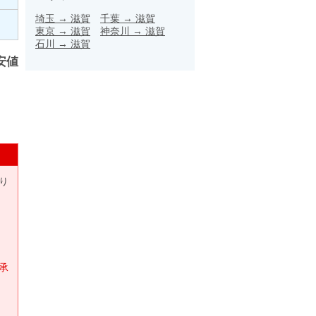
埼玉
→
滋賀
千葉
→
滋賀
東京
→
滋賀
神奈川
→
滋賀
石川
→
滋賀
安値
り
承