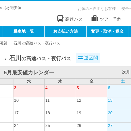
のるが最安値
お体の不自由なお客様
安全
高速バス
ツアー予約
乗車地一覧
お支払い方法
変更・取消・返金
滋賀 → 石川 の高速バス・夜行バス
 → 石川
逆区間
の高速バス・夜行バス
5月最安値カレンダー
次月 
水
木
金
土
3
4
5
6
10
11
12
13
17
18
19
20
24
25
26
27