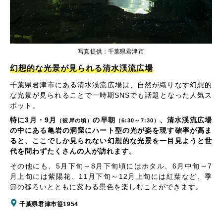
写真提供：千葉県君津市
幻想的な光景が見られる清水渓流広場
千葉県君津市にある清水渓流広場は、自然が織りなす幻想的
な光景が見られることで一時期SNSでも話題となった人気ス
ポット。
特に3月・9月
の早朝
、清水渓流広場
（彼岸の頃）
（6:30～7:30）
の中にある亀岩の洞窟にハート型の光が姿を現す確率が高ま
ると、ここでしか見られない幻想的な光景を一目見ようと世
代を問わずたくさんの人が訪れます。
その他にも、5月下旬～8月下旬頃にはホタル、6月中旬～7
月上旬には紫陽花、11月下旬～12月上旬には紅葉など、季
節の移ろいとともに変わる景色を楽しむことができます。
千葉県君津市笹1954