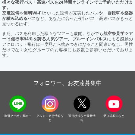
様々な夜行バス・高速バスを24時間オンラインでご予約いただけま
す。
充電設備
や
無料Wi-Fi
といった設備が充実したバスや、
自転車や楽器
が積み込める
バスなど、あなたに合った夜行バス・高速バスがきっと
見つかるはず。
また、バスを利用した様々なツアーも展開。なかでも
航空祭見学ツア
ー
は
催行率94％を誇る人気ツアー。ブルーインパルス
による感動の
アクロバット飛行は一度見たら病みつきになること間違いなし。男性
だけでなく女性グループのお客様にも多数ご参加いただいておりま
す。
フォロワー、お友達募集中
割引クーポン配布中
グルメ・旅行情報な
運行状況など最新情
乗り場案内など
ど
報