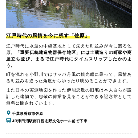
江戸時代の風情を今に残す「佐原」
江戸時代に水運の中継基地として栄えた町並みが今に残る佐
原。
「重要伝統建造物群保存地区」には土蔵造りの町家や商
屋立ち並び、まるで江戸時代にタイムスリップしたかのよ
う。
町を流れる小野川ではサッパ舟風の観光船に乗って、風情あ
る町並みを違った角度からゆったり眺めることができます。
また日本の実測地図を作った伊能忠敬の旧宅は本人自らが設
計した建物で、忠敬の偉業を見ることができる記念館として
無料公開されています。
千葉県香取市佐原
JR津田沼駅南口習志野文化ホール前で下車