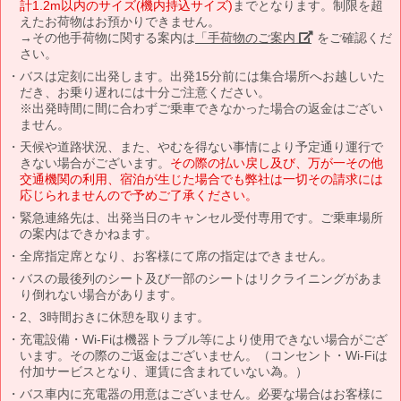
計1.2m以内のサイズ(機内持込サイズ)
までとなります。制限を超
えたお荷物はお預かりできません。
→その他手荷物に関する案内は
「手荷物のご案内」
をご確認くだ
さい。
バスは定刻に出発します。出発15分前には集合場所へお越しいた
だき、お乗り遅れには十分ご注意ください。
※出発時間に間に合わずご乗車できなかった場合の返金はござい
ません。
天候や道路状況、また、やむを得ない事情により予定通り運行で
きない場合がございます。
その際の払い戻し及び、万が一その他
交通機関の利用、宿泊が生じた場合でも弊社は一切その請求には
応じられませんので予めご了承ください。
緊急連絡先は、出発当日のキャンセル受付専用です。ご乗車場所
の案内はできかねます。
全席指定席となり、お客様にて席の指定はできません。
バスの最後列のシート及び一部のシートはリクライニングがあま
り倒れない場合があります。
2、3時間おきに休憩を取ります。
充電設備・Wi-Fiは機器トラブル等により使用できない場合がござ
います。その際のご返金はございません。（コンセント・Wi-Fiは
付加サービスとなり、運賃に含まれていない為。）
バス車内に充電器の用意はございません。必要な場合はお客様に