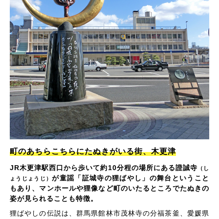
町のあちらこちらにたぬきがいる街、木更津
JR木更津駅西口から歩いて約10分程の場所にある證誠寺
（し
が童謡「証城寺の狸ばやし」の舞台ということ
ょうじょうじ）
もあり、マンホールや狸像など町のいたるところでたぬきの
姿が見られることも特徴。
狸ばやしの伝説は、群馬県館林市茂林寺の分福茶釜、愛媛県