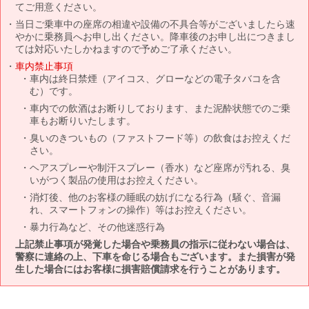
てご用意ください。
当日ご乗車中の座席の相違や設備の不具合等がございましたら速
やかに乗務員へお申し出ください。降車後のお申し出につきまし
ては対応いたしかねますので予めご了承ください。
車内禁止事項
車内は終日禁煙（アイコス、グローなどの電子タバコを含
む）です。
車内での飲酒はお断りしております、また泥酔状態でのご乗
車もお断りいたします。
臭いのきついもの（ファストフード等）の飲食はお控えくだ
さい。
ヘアスプレーや制汗スプレー（香水）など座席が汚れる、臭
いがつく製品の使用はお控えください。
消灯後、他のお客様の睡眠の妨げになる行為（騒ぐ、音漏
れ、スマートフォンの操作）等はお控えください。
暴力行為など、その他迷惑行為
上記禁止事項が発覚した場合や乗務員の指示に従わない場合は、
警察に連絡の上、下車を命じる場合もございます。また損害が発
生した場合にはお客様に損害賠償請求を行うことがあります。