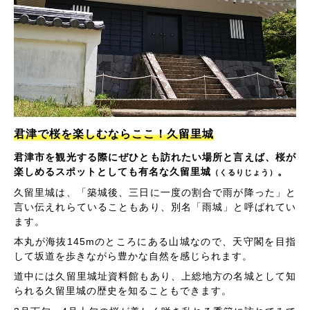
君津で桜を楽しむならここ！久留里城
君津市を観光する際にぜひとも訪れたい場所と言えば、桜が
楽しめるスポットとしても有名な久留里城
。
（くるりじょう）
久留里城は、「築城後、三日に一度の割合で雨が降った」と
言い伝えれらていることもあり、別名「雨城」と呼ばれてい
ます。
本丸が海抜145mのところにある山城なので、天守閣を目指
して坂道を歩きながら豊かな自然を感じられます。
道中には久留里城址資料館もあり、上総地方の名城として知
られる久留里城の歴史を知ることもできます。