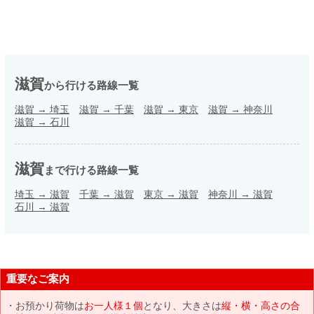
滋賀
から行ける路線一覧
滋賀
→
埼玉
滋賀
→
千葉
滋賀
→
東京
滋賀
→
神奈川
滋賀
→
石川
滋賀
まで行ける路線一覧
埼玉
→
滋賀
千葉
→
滋賀
東京
→
滋賀
神奈川
→
滋賀
石川
→
滋賀
重要なご案内
お預かり荷物は
お一人様１個
となり、大きさは
縦・横・高さの合