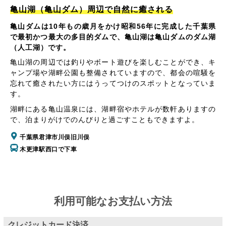
亀山湖（亀山ダム）周辺で自然に癒される
亀山ダムは10年もの歳月をかけ昭和56年に完成した千葉県
で最初かつ最大の多目的ダムで、亀山湖は亀山ダムのダム湖
（人工湖）です。
亀山湖の周辺では釣りやボート遊びを楽しむことができ、キ
ャンプ場や湖畔公園も整備されていますので、都会の喧騒を
忘れて癒されたい方にはうってつけのスポットとなっていま
す。
湖畔にある亀山温泉には、湖畔宿やホテルが数軒ありますの
で、泊まりがけでのんびりと過ごすこともできますよ。
千葉県君津市川俣旧川俣
木更津駅西口で下車
利用可能なお支払い方法
クレジットカード決済