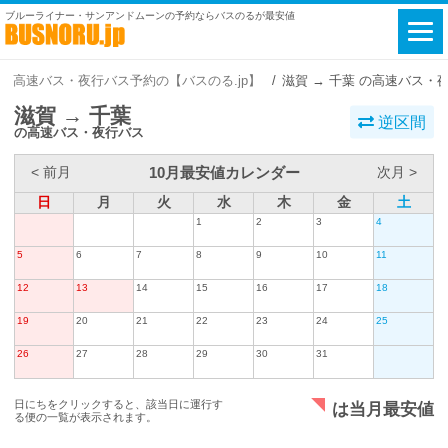
ブルーライナー・サンアンドムーンの予約ならバスのるが最安値
高速バス・夜行バス予約の【バスのる.jp】
滋賀 → 千葉 の高速バス・
滋賀 → 千葉
逆区間
の高速バス・夜行バス
10月最安値カレンダー
< 前月
次月 >
日
月
火
水
木
金
土
1
2
3
4
5
6
7
8
9
10
11
12
13
14
15
16
17
18
19
20
21
22
23
24
25
26
27
28
29
30
31
日にちをクリックすると、該当日に運行す
は当月最安値
る便の一覧が表示されます。