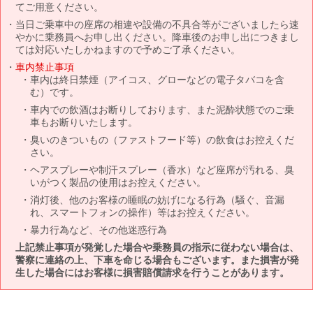
てご用意ください。
当日ご乗車中の座席の相違や設備の不具合等がございましたら速
やかに乗務員へお申し出ください。降車後のお申し出につきまし
ては対応いたしかねますので予めご了承ください。
車内禁止事項
車内は終日禁煙（アイコス、グローなどの電子タバコを含
む）です。
車内での飲酒はお断りしております、また泥酔状態でのご乗
車もお断りいたします。
臭いのきついもの（ファストフード等）の飲食はお控えくだ
さい。
ヘアスプレーや制汗スプレー（香水）など座席が汚れる、臭
いがつく製品の使用はお控えください。
消灯後、他のお客様の睡眠の妨げになる行為（騒ぐ、音漏
れ、スマートフォンの操作）等はお控えください。
暴力行為など、その他迷惑行為
上記禁止事項が発覚した場合や乗務員の指示に従わない場合は、
警察に連絡の上、下車を命じる場合もございます。また損害が発
生した場合にはお客様に損害賠償請求を行うことがあります。