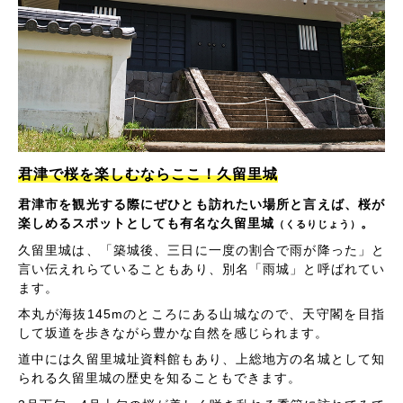
君津で桜を楽しむならここ！久留里城
君津市を観光する際にぜひとも訪れたい場所と言えば、桜が
楽しめるスポットとしても有名な久留里城
。
（くるりじょう）
久留里城は、「築城後、三日に一度の割合で雨が降った」と
言い伝えれらていることもあり、別名「雨城」と呼ばれてい
ます。
本丸が海抜145mのところにある山城なので、天守閣を目指
して坂道を歩きながら豊かな自然を感じられます。
道中には久留里城址資料館もあり、上総地方の名城として知
られる久留里城の歴史を知ることもできます。