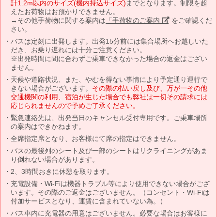
計1.2m以内のサイズ(機内持込サイズ)
までとなります。制限を超
えたお荷物はお預かりできません。
→その他手荷物に関する案内は
「手荷物のご案内」
をご確認くだ
さい。
バスは定刻に出発します。出発15分前には集合場所へお越しいた
だき、お乗り遅れには十分ご注意ください。
※出発時間に間に合わずご乗車できなかった場合の返金はござい
ません。
天候や道路状況、また、やむを得ない事情により予定通り運行で
きない場合がございます。
その際の払い戻し及び、万が一その他
交通機関の利用、宿泊が生じた場合でも弊社は一切その請求には
応じられませんので予めご了承ください。
緊急連絡先は、出発当日のキャンセル受付専用です。ご乗車場所
の案内はできかねます。
全席指定席となり、お客様にて席の指定はできません。
バスの最後列のシート及び一部のシートはリクライニングがあま
り倒れない場合があります。
2、3時間おきに休憩を取ります。
充電設備・Wi-Fiは機器トラブル等により使用できない場合がござ
います。その際のご返金はございません。（コンセント・Wi-Fiは
付加サービスとなり、運賃に含まれていない為。）
バス車内に充電器の用意はございません。必要な場合はお客様に