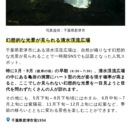
写真提供：千葉県君津市
幻想的な光景が見られる清水渓流広場
千葉県君津市にある清水渓流広場は、自然が織りなす幻想的
な光景が見られることで一時期SNSでも話題となった人気ス
ポット。
特に3月・9月
の早朝
、清水渓流広場
（彼岸の頃）
（6:30～7:30）
の中にある亀岩の洞窟にハート型の光が姿を現す確率が高ま
ると、ここでしか見られない幻想的な光景を一目見ようと世
代を問わずたくさんの人が訪れます。
その他にも、5月下旬～8月下旬頃にはホタル、6月中旬～7
月上旬には紫陽花、11月下旬～12月上旬には紅葉など、季
節の移ろいとともに変わる景色を楽しむことができます。
千葉県君津市笹1954