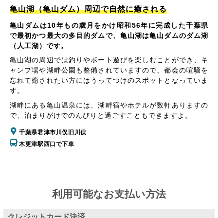
亀山湖（亀山ダム）周辺で自然に癒される
亀山ダムは10年もの歳月をかけ昭和56年に完成した千葉県
で最初かつ最大の多目的ダムで、亀山湖は亀山ダムのダム湖
（人工湖）です。
亀山湖の周辺では釣りやボート遊びを楽しむことができ、キ
ャンプ場や湖畔公園も整備されていますので、都会の喧騒を
忘れて癒されたい方にはうってつけのスポットとなっていま
す。
湖畔にある亀山温泉には、湖畔宿やホテルが数軒ありますの
で、泊まりがけでのんびりと過ごすこともできますよ。
千葉県君津市川俣旧川俣
木更津駅西口で下車
利用可能なお支払い方法
クレジットカード決済