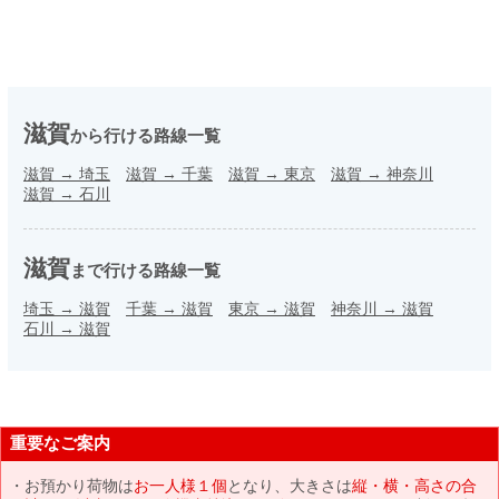
滋賀
から行ける路線一覧
滋賀
→
埼玉
滋賀
→
千葉
滋賀
→
東京
滋賀
→
神奈川
滋賀
→
石川
滋賀
まで行ける路線一覧
埼玉
→
滋賀
千葉
→
滋賀
東京
→
滋賀
神奈川
→
滋賀
石川
→
滋賀
重要なご案内
お預かり荷物は
お一人様１個
となり、大きさは
縦・横・高さの合