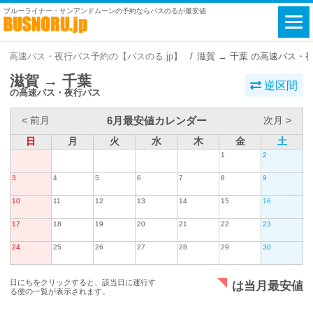
ブルーライナー・サンアンドムーンの予約ならバスのるが最安値
高速バス・夜行バス予約の【バスのる.jp】
滋賀 → 千葉 の高速バス・
滋賀 → 千葉
逆区間
の高速バス・夜行バス
6月最安値カレンダー
< 前月
次月 >
日
月
火
水
木
金
土
1
2
3
4
5
6
7
8
9
10
11
12
13
14
15
16
17
18
19
20
21
22
23
24
25
26
27
28
29
30
日にちをクリックすると、該当日に運行す
は当月最安値
る便の一覧が表示されます。