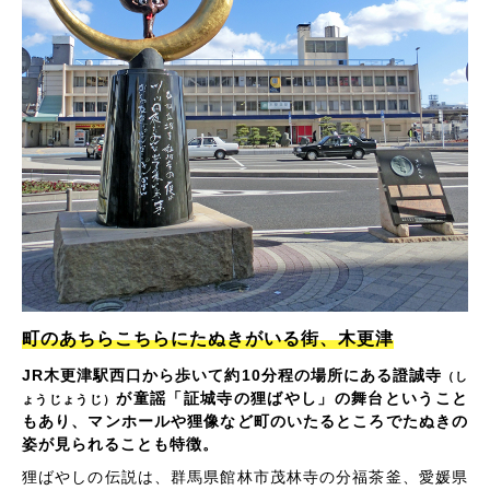
町のあちらこちらにたぬきがいる街、木更津
JR木更津駅西口から歩いて約10分程の場所にある證誠寺
（し
が童謡「証城寺の狸ばやし」の舞台ということ
ょうじょうじ）
もあり、マンホールや狸像など町のいたるところでたぬきの
姿が見られることも特徴。
狸ばやしの伝説は、群馬県館林市茂林寺の分福茶釜、愛媛県