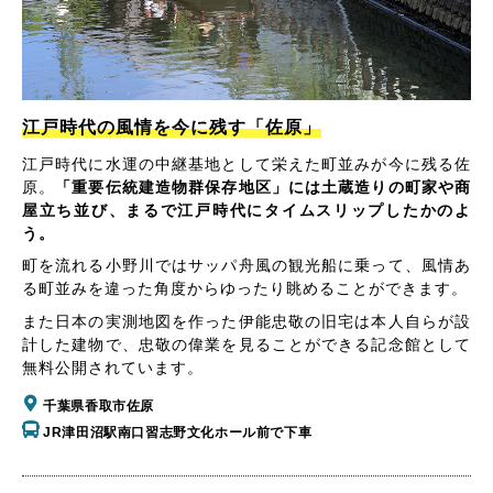
江戸時代の風情を今に残す「佐原」
江戸時代に水運の中継基地として栄えた町並みが今に残る佐
原。
「重要伝統建造物群保存地区」には土蔵造りの町家や商
屋立ち並び、まるで江戸時代にタイムスリップしたかのよ
う。
町を流れる小野川ではサッパ舟風の観光船に乗って、風情あ
る町並みを違った角度からゆったり眺めることができます。
また日本の実測地図を作った伊能忠敬の旧宅は本人自らが設
計した建物で、忠敬の偉業を見ることができる記念館として
無料公開されています。
千葉県香取市佐原
JR津田沼駅南口習志野文化ホール前で下車