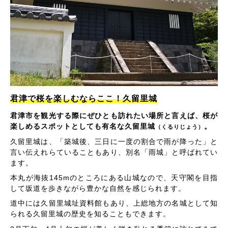
君津で桜を楽しむならここ！久留里城
君津市を観光する際にぜひとも訪れたい場所と言えば、桜が
楽しめるスポットとしても有名な久留里城
。
（くるりじょう）
久留里城は、「築城後、三日に一度の割合で雨が降った」と
言い伝えれらていることもあり、別名「雨城」と呼ばれてい
ます。
本丸が海抜145mのところにある山城なので、天守閣を目指
して坂道を歩きながら豊かな自然を感じられます。
道中には久留里城址資料館もあり、上総地方の名城として知
られる久留里城の歴史を知ることもできます。