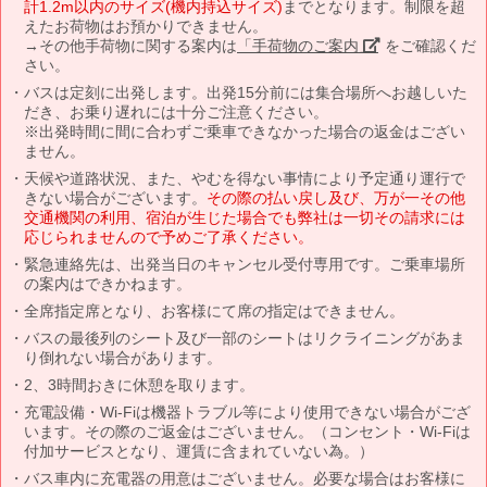
計1.2m以内のサイズ(機内持込サイズ)
までとなります。制限を超
えたお荷物はお預かりできません。
→その他手荷物に関する案内は
「手荷物のご案内」
をご確認くだ
さい。
バスは定刻に出発します。出発15分前には集合場所へお越しいた
だき、お乗り遅れには十分ご注意ください。
※出発時間に間に合わずご乗車できなかった場合の返金はござい
ません。
天候や道路状況、また、やむを得ない事情により予定通り運行で
きない場合がございます。
その際の払い戻し及び、万が一その他
交通機関の利用、宿泊が生じた場合でも弊社は一切その請求には
応じられませんので予めご了承ください。
緊急連絡先は、出発当日のキャンセル受付専用です。ご乗車場所
の案内はできかねます。
全席指定席となり、お客様にて席の指定はできません。
バスの最後列のシート及び一部のシートはリクライニングがあま
り倒れない場合があります。
2、3時間おきに休憩を取ります。
充電設備・Wi-Fiは機器トラブル等により使用できない場合がござ
います。その際のご返金はございません。（コンセント・Wi-Fiは
付加サービスとなり、運賃に含まれていない為。）
バス車内に充電器の用意はございません。必要な場合はお客様に