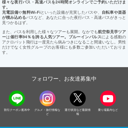
様々な夜行バス・高速バスを24時間オンラインでご予約いただけま
す。
充電設備
や
無料Wi-Fi
といった設備が充実したバスや、
自転車や楽器
が積み込める
バスなど、あなたに合った夜行バス・高速バスがきっと
見つかるはず。
また、バスを利用した様々なツアーも展開。なかでも
航空祭見学ツア
ー
は
催行率94％を誇る人気ツアー。ブルーインパルス
による感動の
アクロバット飛行は一度見たら病みつきになること間違いなし。男性
だけでなく女性グループのお客様にも多数ご参加いただいておりま
す。
フォロワー、お友達募集中
割引クーポン配布中
グルメ・旅行情報な
運行状況など最新情
乗り場案内など
ど
報