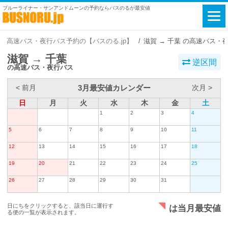
ブルーライナー・サンアンドムーンの予約ならバスのるが最安値
高速バス・夜行バス予約の【バスのる.jp】
滋賀 → 千葉 の高速バス・
滋賀 → 千葉
逆区間
の高速バス・夜行バス
3月最安値カレンダー
< 前月
次月 >
日
月
火
水
木
金
土
1
2
3
4
5
6
7
8
9
10
11
12
13
14
15
16
17
18
19
20
21
22
23
24
25
26
27
28
29
30
31
日にちをクリックすると、該当日に運行す
は当月最安値
る便の一覧が表示されます。