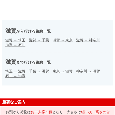
滋賀
から行ける路線一覧
滋賀
→
埼玉
滋賀
→
千葉
滋賀
→
東京
滋賀
→
神奈川
滋賀
→
石川
滋賀
まで行ける路線一覧
埼玉
→
滋賀
千葉
→
滋賀
東京
→
滋賀
神奈川
→
滋賀
石川
→
滋賀
重要なご案内
お預かり荷物は
お一人様１個
となり、大きさは
縦・横・高さの合