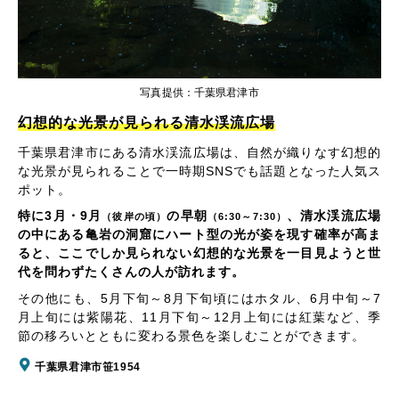
写真提供：千葉県君津市
幻想的な光景が見られる清水渓流広場
千葉県君津市にある清水渓流広場は、自然が織りなす幻想的
な光景が見られることで一時期SNSでも話題となった人気ス
ポット。
特に3月・9月
の早朝
、清水渓流広場
（彼岸の頃）
（6:30～7:30）
の中にある亀岩の洞窟にハート型の光が姿を現す確率が高ま
ると、ここでしか見られない幻想的な光景を一目見ようと世
代を問わずたくさんの人が訪れます。
その他にも、5月下旬～8月下旬頃にはホタル、6月中旬～7
月上旬には紫陽花、11月下旬～12月上旬には紅葉など、季
節の移ろいとともに変わる景色を楽しむことができます。
千葉県君津市笹1954