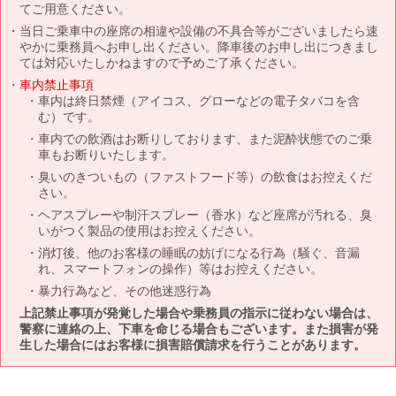
てご用意ください。
当日ご乗車中の座席の相違や設備の不具合等がございましたら速
やかに乗務員へお申し出ください。降車後のお申し出につきまし
ては対応いたしかねますので予めご了承ください。
車内禁止事項
車内は終日禁煙（アイコス、グローなどの電子タバコを含
む）です。
車内での飲酒はお断りしております、また泥酔状態でのご乗
車もお断りいたします。
臭いのきついもの（ファストフード等）の飲食はお控えくだ
さい。
ヘアスプレーや制汗スプレー（香水）など座席が汚れる、臭
いがつく製品の使用はお控えください。
消灯後、他のお客様の睡眠の妨げになる行為（騒ぐ、音漏
れ、スマートフォンの操作）等はお控えください。
暴力行為など、その他迷惑行為
上記禁止事項が発覚した場合や乗務員の指示に従わない場合は、
警察に連絡の上、下車を命じる場合もございます。また損害が発
生した場合にはお客様に損害賠償請求を行うことがあります。