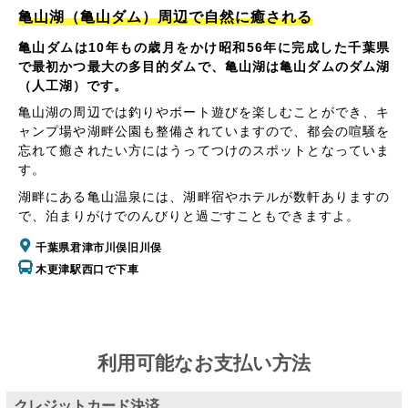
亀山湖（亀山ダム）周辺で自然に癒される
亀山ダムは10年もの歳月をかけ昭和56年に完成した千葉県
で最初かつ最大の多目的ダムで、亀山湖は亀山ダムのダム湖
（人工湖）です。
亀山湖の周辺では釣りやボート遊びを楽しむことができ、キ
ャンプ場や湖畔公園も整備されていますので、都会の喧騒を
忘れて癒されたい方にはうってつけのスポットとなっていま
す。
湖畔にある亀山温泉には、湖畔宿やホテルが数軒ありますの
で、泊まりがけでのんびりと過ごすこともできますよ。
千葉県君津市川俣旧川俣
木更津駅西口で下車
利用可能なお支払い方法
クレジットカード決済