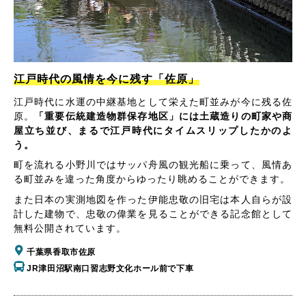
江戸時代の風情を今に残す「佐原」
江戸時代に水運の中継基地として栄えた町並みが今に残る佐
原。
「重要伝統建造物群保存地区」には土蔵造りの町家や商
屋立ち並び、まるで江戸時代にタイムスリップしたかのよ
う。
町を流れる小野川ではサッパ舟風の観光船に乗って、風情あ
る町並みを違った角度からゆったり眺めることができます。
また日本の実測地図を作った伊能忠敬の旧宅は本人自らが設
計した建物で、忠敬の偉業を見ることができる記念館として
無料公開されています。
千葉県香取市佐原
JR津田沼駅南口習志野文化ホール前で下車