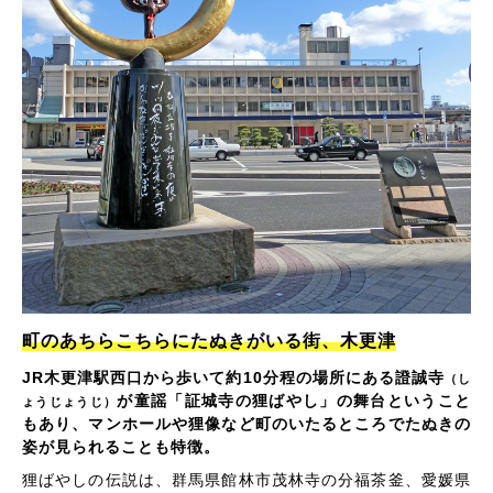
町のあちらこちらにたぬきがいる街、木更津
JR木更津駅西口から歩いて約10分程の場所にある證誠寺
（し
が童謡「証城寺の狸ばやし」の舞台ということ
ょうじょうじ）
もあり、マンホールや狸像など町のいたるところでたぬきの
姿が見られることも特徴。
狸ばやしの伝説は、群馬県館林市茂林寺の分福茶釜、愛媛県