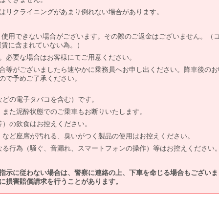
はリクライニングがあまり倒れない場合があります。
より使用できない場合がございます。その際のご返金はございません。（
、運賃に含まれていない為。）
。必要な場合はお客様にてご用意ください。
合等がございましたら速やかに乗務員へお申し出ください。降車後のお
ので予めご了承ください。
などの電子タバコを含む）です。
、また泥酔状態でのご乗車もお断りいたします。
等）の飲食はお控えください。
）など座席が汚れる、臭いがつく製品の使用はお控えください。
なる行為（騒ぐ、音漏れ、スマートフォンの操作）等はお控えください
指示に従わない場合は、警察に連絡の上、下車を命じる場合もございま
に損害賠償請求を行うことがあります。