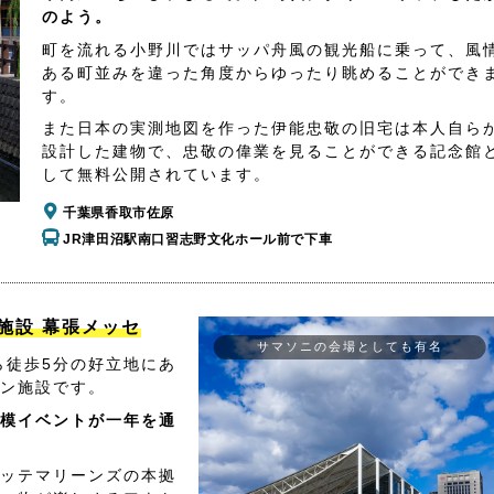
のよう。
町を流れる小野川ではサッパ舟風の観光船に乗って、風
ある町並みを違った角度からゆったり眺めることができ
す。
また日本の実測地図を作った伊能忠敬の旧宅は本人自ら
設計した建物で、忠敬の偉業を見ることができる記念館
して無料公開されています。
千葉県香取市佐原
JR津田沼駅南口習志野文化ホール前で下車
施設 幕張メッセ
サマソニの会場としても有名
ら徒歩5分の好立地にあ
ン施設です。
模イベントが一年を通
ッテマリーンズの本拠