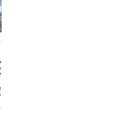
寺
い
で
媛
つ
て