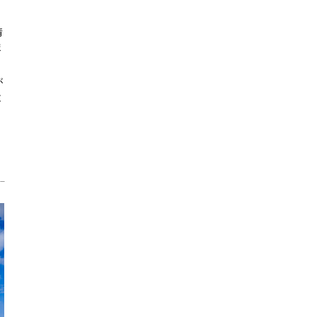
情
ま
が
と