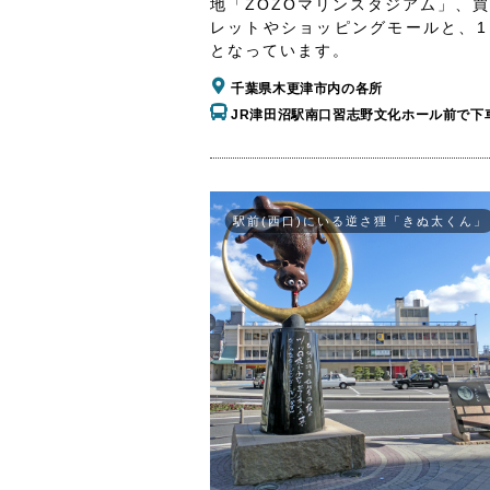
地「ZOZOマリンスタジアム」、
レットやショッピングモールと、1
となっています。
千葉県木更津市内の各所
JR津田沼駅南口習志野文化ホール前で下
駅前(西口)にいる逆さ狸「きぬ太くん」