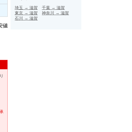
埼玉
→
滋賀
千葉
→
滋賀
東京
→
滋賀
神奈川
→
滋賀
石川
→
滋賀
安値
り
承