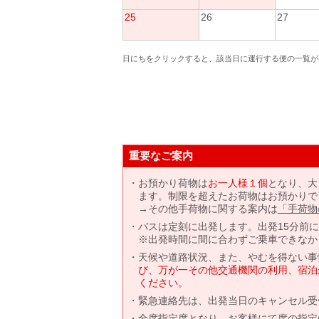
25
26
27
日にちをクリックすると、該当日に運行する便の一覧が
重要なご案内
お預かり荷物は
お一人様１個
となり、大
ます。制限を超えたお荷物はお預かりで
→その他手荷物に関する案内は
「手荷物
バスは定刻に出発します。出発15分前
※出発時間に間に合わずご乗車できなか
天候や道路状況、また、やむを得ない事
び、万が一その他交通機関の利用、宿泊
ください。
緊急連絡先は、出発当日のキャンセル受
全席指定席となり、お客様にて席の指定