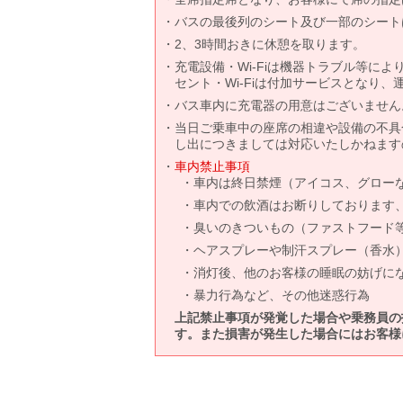
バスの最後列のシート及び一部のシート
2、3時間おきに休憩を取ります。
充電設備・Wi-Fiは機器トラブル等に
セント・Wi-Fiは付加サービスとなり
バス車内に充電器の用意はございません
当日ご乗車中の座席の相違や設備の不具
し出につきましては対応いたしかねます
車内禁止事項
車内は終日禁煙（アイコス、グロー
車内での飲酒はお断りしております
臭いのきついもの（ファストフード
ヘアスプレーや制汗スプレー（香水
消灯後、他のお客様の睡眠の妨げに
暴力行為など、その他迷惑行為
上記禁止事項が発覚した場合や乗務員の
す。また損害が発生した場合にはお客様