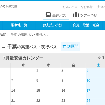
のるが最安値
お体の不自由なお客様
安全
高速バス
ツアー予約
乗車地一覧
お支払い方法
変更・取消・返金
滋賀 → 千葉 の高速バス・夜行バス
 → 千葉
逆区間
の高速バス・夜行バス
7月最安値カレンダー
次月 
水
木
金
土
1
2
3
7
8
9
10
14
15
16
17
21
22
23
24