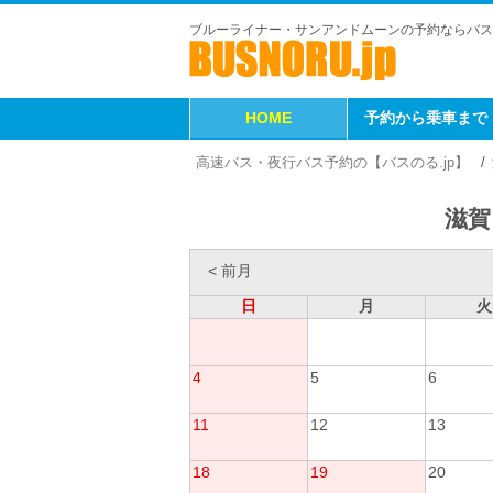
ブルーライナー・サンアンドムーンの予約ならバス
HOME
予約から乗車まで
高速バス・夜行バス予約の【バスのる.jp】
滋賀
< 前月
日
月
火
4
5
6
11
12
13
18
19
20