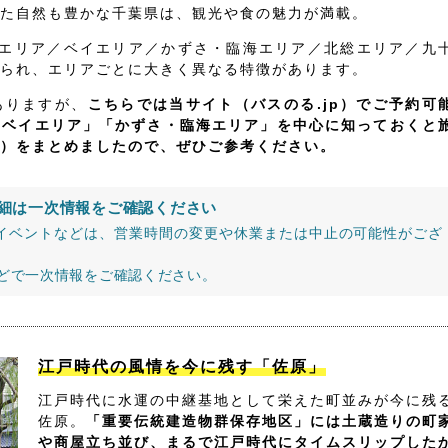
た自然も豊かな千葉県は、観光や食の魅力が満載。
飾エリア／ベイエリア／かずさ・臨海エリア／北総エリア／九
られ、エリアごとに大きく異なる特徴があります。
ありますが、
こちらでは当サイト（バスのる.jp）でご予約可
「ベイエリア」「かずさ・臨海エリア」を中心に知っておくと
）をまとめましたので、ぜひご参考ください。
細は一次情報をご確認ください
イベントなどは、営業時間の変更や休業または中止の可能性がござ
などで一次情報をご確認ください。
江戸時代の風情を今に残す「佐原」
江戸時代に水運の中継基地として栄えた町並みが今に残
佐原。
「重要伝統建造物群保存地区」には土蔵造りの町
や商屋立ち並び、まるで江戸時代にタイムスリップした