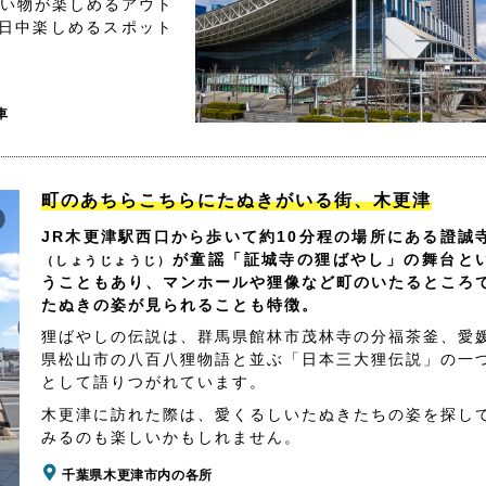
買い物が楽しめるアウト
日中楽しめるスポット
車
町のあちらこちらにたぬきがいる街、木更津
JR木更津駅西口から歩いて約10分程の場所にある證誠
が童謡「証城寺の狸ばやし」の舞台と
（しょうじょうじ）
うこともあり、マンホールや狸像など町のいたるところ
たぬきの姿が見られることも特徴。
狸ばやしの伝説は、群馬県館林市茂林寺の分福茶釜、愛
県松山市の八百八狸物語と並ぶ「日本三大狸伝説」の一
として語りつがれています。
木更津に訪れた際は、愛くるしいたぬきたちの姿を探し
みるのも楽しいかもしれません。
千葉県木更津市内の各所