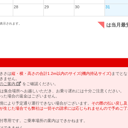
28
29
30
31
表示されます。
は当月最
きさは
縦・横・高さの合計1.2m以内のサイズ(機内持込サイズ)
までとな
きません。
のご案内」
をご確認ください。
には集合場所へお越しいただき、お乗り遅れには十分ご注意ください。
った場合の返金はございません。
情により予定通り運行できない場合がございます。
その際の払い戻し及
が生じた場合でも弊社は一切その請求には応じられませんので予めご了
付専用です。ご乗車場所の案内はできかねます。
はできません。