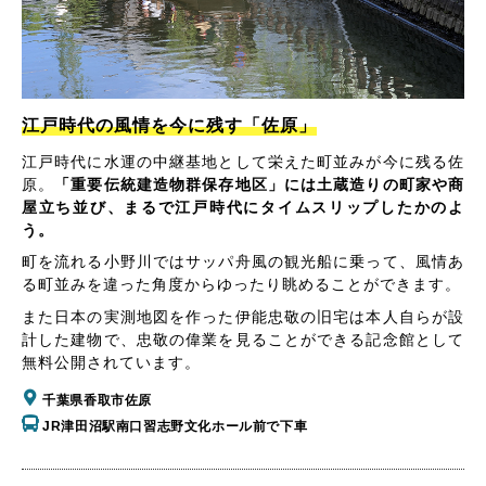
江戸時代の風情を今に残す「佐原」
江戸時代に水運の中継基地として栄えた町並みが今に残る佐
原。
「重要伝統建造物群保存地区」には土蔵造りの町家や商
屋立ち並び、まるで江戸時代にタイムスリップしたかのよ
う。
町を流れる小野川ではサッパ舟風の観光船に乗って、風情あ
る町並みを違った角度からゆったり眺めることができます。
また日本の実測地図を作った伊能忠敬の旧宅は本人自らが設
計した建物で、忠敬の偉業を見ることができる記念館として
無料公開されています。
千葉県香取市佐原
JR津田沼駅南口習志野文化ホール前で下車