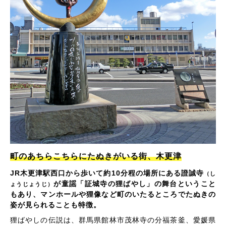
町のあちらこちらにたぬきがいる街、木更津
JR木更津駅西口から歩いて約10分程の場所にある證誠寺
（し
が童謡「証城寺の狸ばやし」の舞台ということ
ょうじょうじ）
もあり、マンホールや狸像など町のいたるところでたぬきの
姿が見られることも特徴。
狸ばやしの伝説は、群馬県館林市茂林寺の分福茶釜、愛媛県