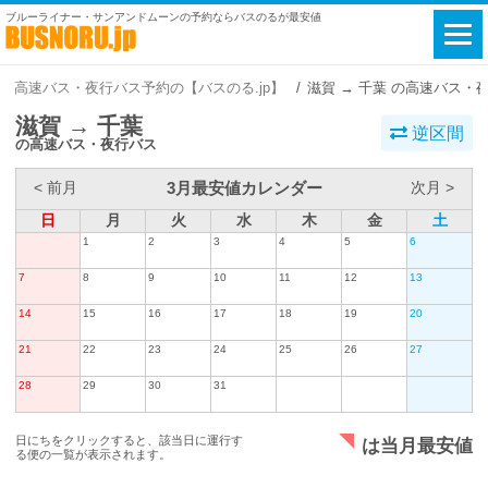
ブルーライナー・サンアンドムーンの予約ならバスのるが最安値
高速バス・夜行バス予約の【バスのる.jp】
滋賀 → 千葉 の高速バス・
滋賀 → 千葉
逆区間
の高速バス・夜行バス
3月最安値カレンダー
< 前月
次月 >
日
月
火
水
木
金
土
1
2
3
4
5
6
7
8
9
10
11
12
13
14
15
16
17
18
19
20
21
22
23
24
25
26
27
28
29
30
31
日にちをクリックすると、該当日に運行す
は当月最安値
る便の一覧が表示されます。