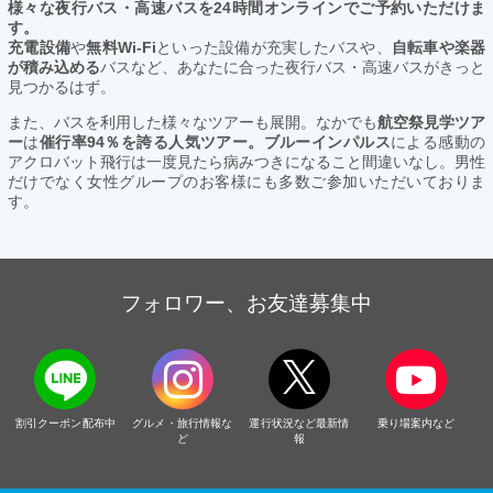
様々な夜行バス・高速バスを24時間オンラインでご予約いただけま
す。
充電設備
や
無料Wi-Fi
といった設備が充実したバスや、
自転車や楽器
が積み込める
バスなど、あなたに合った夜行バス・高速バスがきっと
見つかるはず。
また、バスを利用した様々なツアーも展開。なかでも
航空祭見学ツア
ー
は
催行率94％を誇る人気ツアー。ブルーインパルス
による感動の
アクロバット飛行は一度見たら病みつきになること間違いなし。男性
だけでなく女性グループのお客様にも多数ご参加いただいておりま
す。
フォロワー、お友達募集中
割引クーポン配布中
グルメ・旅行情報な
運行状況など最新情
乗り場案内など
ど
報