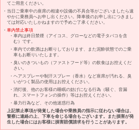
てご用意ください。
当日ご乗車中の座席の相違や設備の不具合等がございましたら速
やかに乗務員へお申し出ください。降車後のお申し出につきまし
ては対応いたしかねますので予めご了承ください。
車内禁止事項
車内は終日禁煙（アイコス、グローなどの電子タバコを含
む）です。
車内での飲酒はお断りしております、また泥酔状態でのご乗
車もお断りいたします。
臭いのきついもの（ファストフード等）の飲食はお控えくだ
さい。
ヘアスプレーや制汗スプレー（香水）など座席が汚れる、臭
いがつく製品の使用はお控えください。
消灯後、他のお客様の睡眠の妨げになる行為（騒ぐ、音漏
れ、スマートフォンの操作）等はお控えください。
暴力行為など、その他迷惑行為
上記禁止事項が発覚した場合や乗務員の指示に従わない場合は、
警察に連絡の上、下車を命じる場合もございます。また損害が発
生した場合にはお客様に損害賠償請求を行うことがあります。