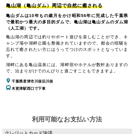
亀山湖（亀山ダム）周辺で自然に癒される
亀山ダムは10年もの歳月をかけ昭和56年に完成した千葉県
で最初かつ最大の多目的ダムで、亀山湖は亀山ダムのダム湖
（人工湖）です。
亀山湖の周辺では釣りやボート遊びを楽しむことができ、キ
ャンプ場や湖畔公園も整備されていますので、都会の喧騒を
忘れて癒されたい方にはうってつけのスポットとなっていま
す。
湖畔にある亀山温泉には、湖畔宿やホテルが数軒ありますの
で、泊まりがけでのんびりと過ごすこともできますよ。
千葉県君津市川俣旧川俣
木更津駅西口で下車
利用可能なお支払い方法
クレジットカード決済