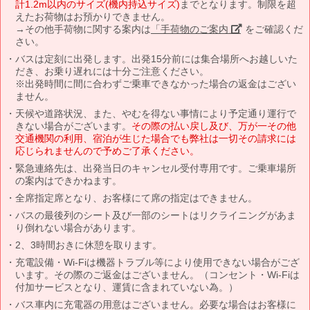
計1.2m以内のサイズ(機内持込サイズ)
までとなります。制限を超
えたお荷物はお預かりできません。
→その他手荷物に関する案内は
「手荷物のご案内」
をご確認くだ
さい。
バスは定刻に出発します。出発15分前には集合場所へお越しいた
だき、お乗り遅れには十分ご注意ください。
※出発時間に間に合わずご乗車できなかった場合の返金はござい
ません。
天候や道路状況、また、やむを得ない事情により予定通り運行で
きない場合がございます。
その際の払い戻し及び、万が一その他
交通機関の利用、宿泊が生じた場合でも弊社は一切その請求には
応じられませんので予めご了承ください。
緊急連絡先は、出発当日のキャンセル受付専用です。ご乗車場所
の案内はできかねます。
全席指定席となり、お客様にて席の指定はできません。
バスの最後列のシート及び一部のシートはリクライニングがあま
り倒れない場合があります。
2、3時間おきに休憩を取ります。
充電設備・Wi-Fiは機器トラブル等により使用できない場合がござ
います。その際のご返金はございません。（コンセント・Wi-Fiは
付加サービスとなり、運賃に含まれていない為。）
バス車内に充電器の用意はございません。必要な場合はお客様に