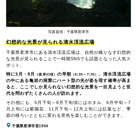
写真提供：千葉県君津市
幻想的な光景が見られる清水渓流広場
千葉県君津市にある清水渓流広場は、自然が織りなす幻想的
な光景が見られることで一時期SNSでも話題となった人気ス
ポット。
特に3月・9月
の早朝
、清水渓流広場
（彼岸の頃）
（6:30～7:30）
の中にある亀岩の洞窟にハート型の光が姿を現す確率が高ま
ると、ここでしか見られない幻想的な光景を一目見ようと世
代を問わずたくさんの人が訪れます。
その他にも、5月下旬～8月下旬頃にはホタル、6月中旬～7
月上旬には紫陽花、11月下旬～12月上旬には紅葉など、季
節の移ろいとともに変わる景色を楽しむことができます。
千葉県君津市笹1954