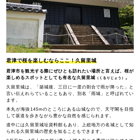
君津で桜を楽しむならここ！久留里城
君津市を観光する際にぜひとも訪れたい場所と言えば、桜が
楽しめるスポットとしても有名な久留里城
。
（くるりじょう）
久留里城は、「築城後、三日に一度の割合で雨が降った」と
言い伝えれらていることもあり、別名「雨城」と呼ばれてい
ます。
本丸が海抜145mのところにある山城なので、天守閣を目指
して坂道を歩きながら豊かな自然を感じられます。
道中には久留里城址資料館もあり、上総地方の名城として知
られる久留里城の歴史を知ることもできます。