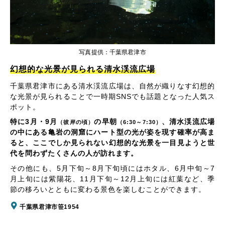
写真提供：千葉県君津市
幻想的な光景が見られる清水渓流広場
千葉県君津市にある清水渓流広場は、自然が織りなす幻想的
な光景が見られることで一時期SNSでも話題となった人気ス
ポット。
特に3月・9月
の早朝
、清水渓流広場
（彼岸の頃）
（6:30～7:30）
の中にある亀岩の洞窟にハート型の光が姿を現す確率が高ま
ると、ここでしか見られない幻想的な光景を一目見ようと世
代を問わずたくさんの人が訪れます。
その他にも、5月下旬～8月下旬頃にはホタル、6月中旬～7
月上旬には紫陽花、11月下旬～12月上旬には紅葉など、季
節の移ろいとともに変わる景色を楽しむことができます。
千葉県君津市笹1954