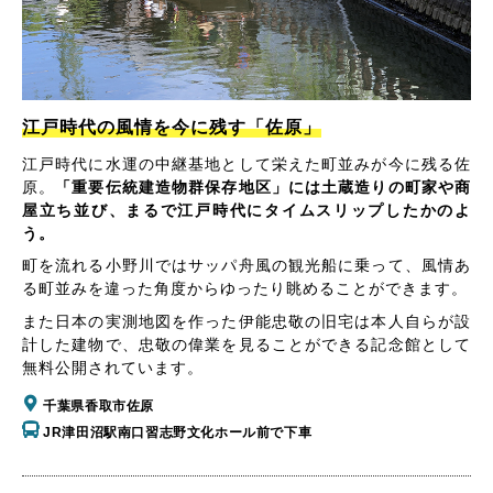
江戸時代の風情を今に残す「佐原」
江戸時代に水運の中継基地として栄えた町並みが今に残る佐
原。
「重要伝統建造物群保存地区」には土蔵造りの町家や商
屋立ち並び、まるで江戸時代にタイムスリップしたかのよ
う。
町を流れる小野川ではサッパ舟風の観光船に乗って、風情あ
る町並みを違った角度からゆったり眺めることができます。
また日本の実測地図を作った伊能忠敬の旧宅は本人自らが設
計した建物で、忠敬の偉業を見ることができる記念館として
無料公開されています。
千葉県香取市佐原
JR津田沼駅南口習志野文化ホール前で下車