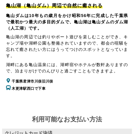
亀山湖（亀山ダム）周辺で自然に癒される
亀山ダムは10年もの歳月をかけ昭和56年に完成した千葉県
で最初かつ最大の多目的ダムで、亀山湖は亀山ダムのダム湖
（人工湖）です。
亀山湖の周辺では釣りやボート遊びを楽しむことができ、キ
ャンプ場や湖畔公園も整備されていますので、都会の喧騒を
忘れて癒されたい方にはうってつけのスポットとなっていま
す。
湖畔にある亀山温泉には、湖畔宿やホテルが数軒ありますの
で、泊まりがけでのんびりと過ごすこともできますよ。
千葉県君津市川俣旧川俣
木更津駅西口で下車
利用可能なお支払い方法
クレジットカード決済