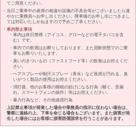
てご用意ください。
当日ご乗車中の座席の相違や設備の不具合等がございましたら速
やかに乗務員へお申し出ください。降車後のお申し出につきまし
ては対応いたしかねますので予めご了承ください。
車内禁止事項
車内は終日禁煙（アイコス、グローなどの電子タバコを含
む）です。
車内での飲酒はお断りしております、また泥酔状態でのご乗
車もお断りいたします。
臭いのきついもの（ファストフード等）の飲食はお控えくだ
さい。
ヘアスプレーや制汗スプレー（香水）など座席が汚れる、臭
いがつく製品の使用はお控えください。
消灯後、他のお客様の睡眠の妨げになる行為（騒ぐ、音漏
れ、スマートフォンの操作）等はお控えください。
暴力行為など、その他迷惑行為
上記禁止事項が発覚した場合や乗務員の指示に従わない場合は、
警察に連絡の上、下車を命じる場合もございます。また損害が発
生した場合にはお客様に損害賠償請求を行うことがあります。