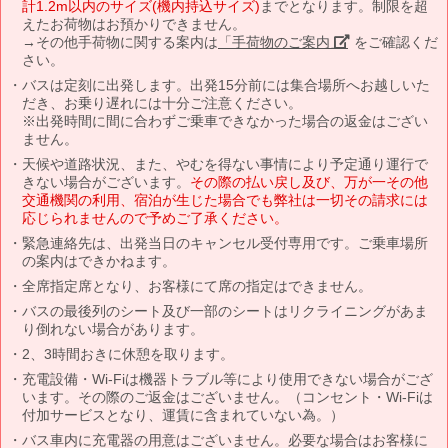
計1.2m以内のサイズ(機内持込サイズ)
までとなります。制限を超
えたお荷物はお預かりできません。
→その他手荷物に関する案内は
「手荷物のご案内」
をご確認くだ
さい。
バスは定刻に出発します。出発15分前には集合場所へお越しいた
だき、お乗り遅れには十分ご注意ください。
※出発時間に間に合わずご乗車できなかった場合の返金はござい
ません。
天候や道路状況、また、やむを得ない事情により予定通り運行で
きない場合がございます。
その際の払い戻し及び、万が一その他
交通機関の利用、宿泊が生じた場合でも弊社は一切その請求には
応じられませんので予めご了承ください。
緊急連絡先は、出発当日のキャンセル受付専用です。ご乗車場所
の案内はできかねます。
全席指定席となり、お客様にて席の指定はできません。
バスの最後列のシート及び一部のシートはリクライニングがあま
り倒れない場合があります。
2、3時間おきに休憩を取ります。
充電設備・Wi-Fiは機器トラブル等により使用できない場合がござ
います。その際のご返金はございません。（コンセント・Wi-Fiは
付加サービスとなり、運賃に含まれていない為。）
バス車内に充電器の用意はございません。必要な場合はお客様に