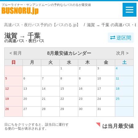
ブルーライナー・サンアンドムーンの予約ならバスのるが最安値
高速バス・夜行バス予約の【バスのる.jp】
滋賀 → 千葉 の高速バス・
滋賀 → 千葉
逆区間
の高速バス・夜行バス
8月最安値カレンダー
< 前月
次月 >
日
月
火
水
木
金
土
1
2
3
4
5
6
7
8
9
10
11
12
13
14
15
16
17
18
19
20
21
22
23
24
25
26
27
28
29
30
31
日にちをクリックすると、該当日に運行す
は当月最安値
る便の一覧が表示されます。