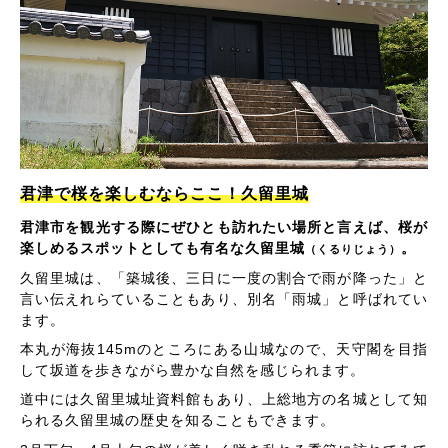
君津で桜を楽しむならここ！久留里城
君津市を観光する際にぜひとも訪れたい場所と言えば、桜が
楽しめるスポットとしても有名な久留里城
。
（くるりじょう）
久留里城は、「築城後、三日に一度の割合で雨が降った」と
言い伝えれらていることもあり、別名「雨城」と呼ばれてい
ます。
本丸が海抜145mのところにある山城なので、天守閣を目指
して坂道を歩きながら豊かな自然を感じられます。
道中には久留里城址資料館もあり、上総地方の名城として知
られる久留里城の歴史を知ることもできます。