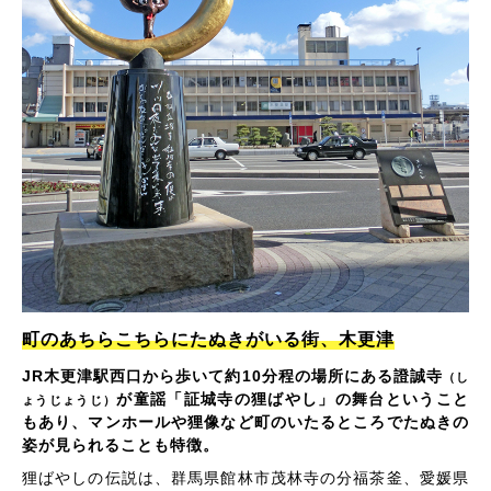
町のあちらこちらにたぬきがいる街、木更津
JR木更津駅西口から歩いて約10分程の場所にある證誠寺
（し
が童謡「証城寺の狸ばやし」の舞台ということ
ょうじょうじ）
もあり、マンホールや狸像など町のいたるところでたぬきの
姿が見られることも特徴。
狸ばやしの伝説は、群馬県館林市茂林寺の分福茶釜、愛媛県