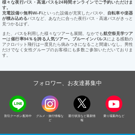
様々な夜行バス・高速バスを24時間オンラインでご予約いただけま
す。
充電設備
や
無料Wi-Fi
といった設備が充実したバスや、
自転車や楽器
が積み込める
バスなど、あなたに合った夜行バス・高速バスがきっと
見つかるはず。
また、バスを利用した様々なツアーも展開。なかでも
航空祭見学ツア
ー
は
催行率94％を誇る人気ツアー。ブルーインパルス
による感動の
アクロバット飛行は一度見たら病みつきになること間違いなし。男性
だけでなく女性グループのお客様にも多数ご参加いただいておりま
す。
フォロワー、お友達募集中
割引クーポン配布中
グルメ・旅行情報な
運行状況など最新情
乗り場案内など
ど
報