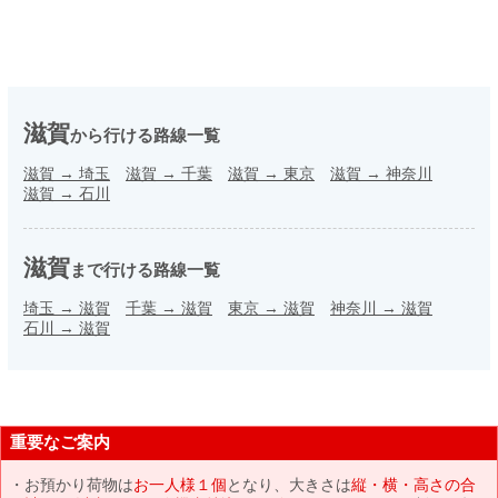
滋賀
から行ける路線一覧
滋賀
→
埼玉
滋賀
→
千葉
滋賀
→
東京
滋賀
→
神奈川
滋賀
→
石川
滋賀
まで行ける路線一覧
埼玉
→
滋賀
千葉
→
滋賀
東京
→
滋賀
神奈川
→
滋賀
石川
→
滋賀
重要なご案内
お預かり荷物は
お一人様１個
となり、大きさは
縦・横・高さの合