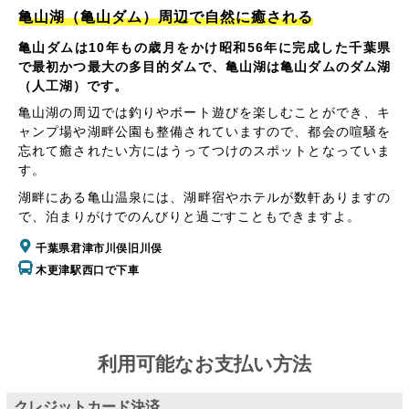
亀山湖（亀山ダム）周辺で自然に癒される
亀山ダムは10年もの歳月をかけ昭和56年に完成した千葉県
で最初かつ最大の多目的ダムで、亀山湖は亀山ダムのダム湖
（人工湖）です。
亀山湖の周辺では釣りやボート遊びを楽しむことができ、キ
ャンプ場や湖畔公園も整備されていますので、都会の喧騒を
忘れて癒されたい方にはうってつけのスポットとなっていま
す。
湖畔にある亀山温泉には、湖畔宿やホテルが数軒ありますの
で、泊まりがけでのんびりと過ごすこともできますよ。
千葉県君津市川俣旧川俣
木更津駅西口で下車
利用可能なお支払い方法
クレジットカード決済