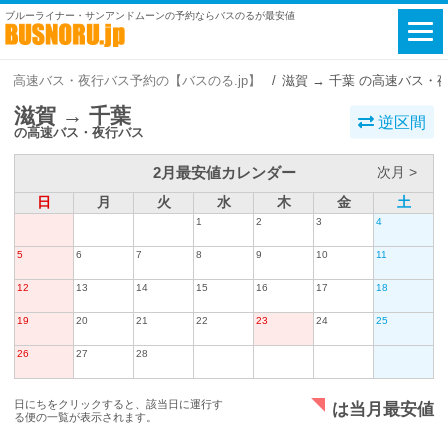
ブルーライナー・サンアンドムーンの予約ならバスのるが最安値
高速バス・夜行バス予約の【バスのる.jp】
滋賀 → 千葉 の高速バス・
滋賀 → 千葉
逆区間
の高速バス・夜行バス
2月最安値カレンダー
次月 >
日
月
火
水
木
金
土
1
2
3
4
5
6
7
8
9
10
11
12
13
14
15
16
17
18
19
20
21
22
23
24
25
26
27
28
日にちをクリックすると、該当日に運行す
は当月最安値
る便の一覧が表示されます。