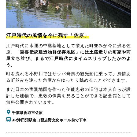
江戸時代の風情を今に残す「佐原」
江戸時代に水運の中継基地として栄えた町並みが今に残る佐
原。
「重要伝統建造物群保存地区」には土蔵造りの町家や商
屋立ち並び、まるで江戸時代にタイムスリップしたかのよ
う。
町を流れる小野川ではサッパ舟風の観光船に乗って、風情あ
る町並みを違った角度からゆったり眺めることができます。
また日本の実測地図を作った伊能忠敬の旧宅は本人自らが設
計した建物で、忠敬の偉業を見ることができる記念館として
無料公開されています。
千葉県香取市佐原
JR津田沼駅南口習志野文化ホール前で下車