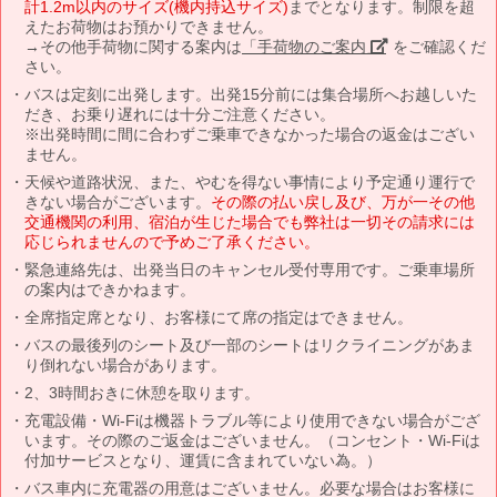
計1.2m以内のサイズ(機内持込サイズ)
までとなります。制限を超
えたお荷物はお預かりできません。
→その他手荷物に関する案内は
「手荷物のご案内」
をご確認くだ
さい。
バスは定刻に出発します。出発15分前には集合場所へお越しいた
だき、お乗り遅れには十分ご注意ください。
※出発時間に間に合わずご乗車できなかった場合の返金はござい
ません。
天候や道路状況、また、やむを得ない事情により予定通り運行で
きない場合がございます。
その際の払い戻し及び、万が一その他
交通機関の利用、宿泊が生じた場合でも弊社は一切その請求には
応じられませんので予めご了承ください。
緊急連絡先は、出発当日のキャンセル受付専用です。ご乗車場所
の案内はできかねます。
全席指定席となり、お客様にて席の指定はできません。
バスの最後列のシート及び一部のシートはリクライニングがあま
り倒れない場合があります。
2、3時間おきに休憩を取ります。
充電設備・Wi-Fiは機器トラブル等により使用できない場合がござ
います。その際のご返金はございません。（コンセント・Wi-Fiは
付加サービスとなり、運賃に含まれていない為。）
バス車内に充電器の用意はございません。必要な場合はお客様に