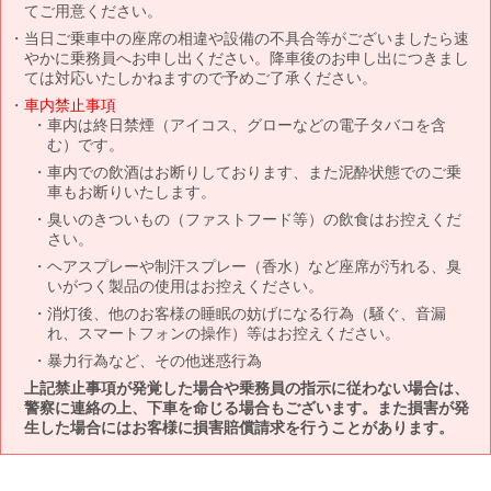
てご用意ください。
当日ご乗車中の座席の相違や設備の不具合等がございましたら速
やかに乗務員へお申し出ください。降車後のお申し出につきまし
ては対応いたしかねますので予めご了承ください。
車内禁止事項
車内は終日禁煙（アイコス、グローなどの電子タバコを含
む）です。
車内での飲酒はお断りしております、また泥酔状態でのご乗
車もお断りいたします。
臭いのきついもの（ファストフード等）の飲食はお控えくだ
さい。
ヘアスプレーや制汗スプレー（香水）など座席が汚れる、臭
いがつく製品の使用はお控えください。
消灯後、他のお客様の睡眠の妨げになる行為（騒ぐ、音漏
れ、スマートフォンの操作）等はお控えください。
暴力行為など、その他迷惑行為
上記禁止事項が発覚した場合や乗務員の指示に従わない場合は、
警察に連絡の上、下車を命じる場合もございます。また損害が発
生した場合にはお客様に損害賠償請求を行うことがあります。