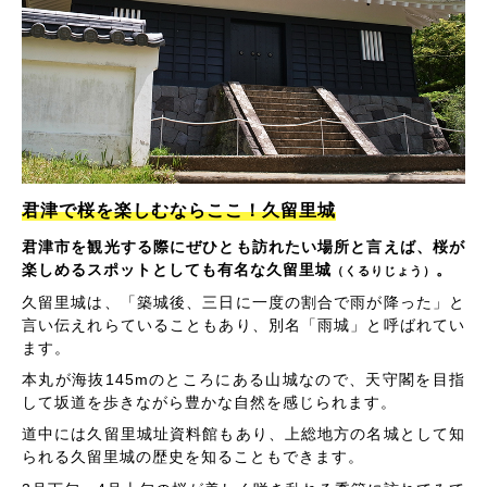
君津で桜を楽しむならここ！久留里城
君津市を観光する際にぜひとも訪れたい場所と言えば、桜が
楽しめるスポットとしても有名な久留里城
。
（くるりじょう）
久留里城は、「築城後、三日に一度の割合で雨が降った」と
言い伝えれらていることもあり、別名「雨城」と呼ばれてい
ます。
本丸が海抜145mのところにある山城なので、天守閣を目指
して坂道を歩きながら豊かな自然を感じられます。
道中には久留里城址資料館もあり、上総地方の名城として知
られる久留里城の歴史を知ることもできます。