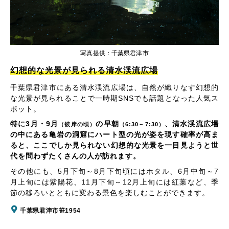
写真提供：千葉県君津市
幻想的な光景が見られる清水渓流広場
千葉県君津市にある清水渓流広場は、自然が織りなす幻想的
な光景が見られることで一時期SNSでも話題となった人気ス
ポット。
特に3月・9月
の早朝
、清水渓流広場
（彼岸の頃）
（6:30～7:30）
の中にある亀岩の洞窟にハート型の光が姿を現す確率が高ま
ると、ここでしか見られない幻想的な光景を一目見ようと世
代を問わずたくさんの人が訪れます。
その他にも、5月下旬～8月下旬頃にはホタル、6月中旬～7
月上旬には紫陽花、11月下旬～12月上旬には紅葉など、季
節の移ろいとともに変わる景色を楽しむことができます。
千葉県君津市笹1954