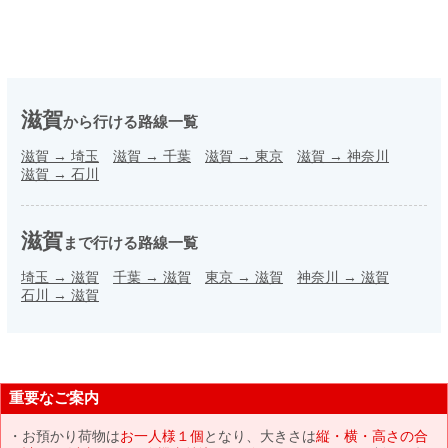
滋賀
から行ける路線一覧
滋賀
→
埼玉
滋賀
→
千葉
滋賀
→
東京
滋賀
→
神奈川
滋賀
→
石川
滋賀
まで行ける路線一覧
埼玉
→
滋賀
千葉
→
滋賀
東京
→
滋賀
神奈川
→
滋賀
石川
→
滋賀
重要なご案内
お預かり荷物は
お一人様１個
となり、大きさは
縦・横・高さの合