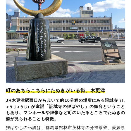
町のあちらこちらにたぬきがいる街、木更津
JR木更津駅西口から歩いて約10分程の場所にある證誠寺
（し
が童謡「証城寺の狸ばやし」の舞台ということ
ょうじょうじ）
もあり、マンホールや狸像など町のいたるところでたぬきの
姿が見られることも特徴。
狸ばやしの伝説は、群馬県館林市茂林寺の分福茶釜、愛媛県