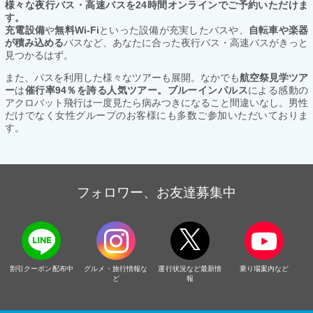
様々な夜行バス・高速バスを24時間オンラインでご予約いただけま
す。
充電設備
や
無料Wi-Fi
といった設備が充実したバスや、
自転車や楽器
が積み込める
バスなど、あなたに合った夜行バス・高速バスがきっと
見つかるはず。
また、バスを利用した様々なツアーも展開。なかでも
航空祭見学ツア
ー
は
催行率94％を誇る人気ツアー。ブルーインパルス
による感動の
アクロバット飛行は一度見たら病みつきになること間違いなし。男性
だけでなく女性グループのお客様にも多数ご参加いただいておりま
す。
フォロワー、お友達募集中
割引クーポン配布中
グルメ・旅行情報な
運行状況など最新情
乗り場案内など
ど
報