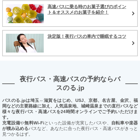
高速バスに乗る時のお菓子選びのポイン
ト＆オススメのお菓子を紹介！
決定版！夜行バスの車内で睡眠するコツ
夜行バス・高速バスの予約ならバ
スのる.jp
バスのる.jpは埼玉⇔滋賀をはじめ、USJ、京都、名古屋、金沢、福
岡などの主要路線に加え、人気温泉地、城崎温泉までの直行バスなど
様々な夜行バス・高速バスを24時間オンラインでご予約いただけま
す。
充電設備
や
無料Wi-Fi
といった設備が充実したバスや、
自転車や楽器
が積み込める
バスなど、あなたに合った夜行バス・高速バスがきっと
見つかるはず。