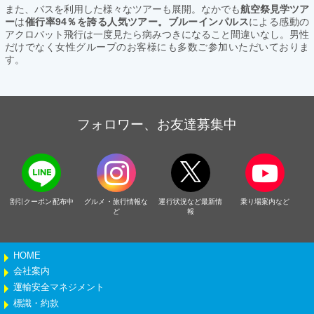
また、バスを利用した様々なツアーも展開。なかでも
航空祭見学ツア
ー
は
催行率94％を誇る人気ツアー。ブルーインパルス
による感動の
アクロバット飛行は一度見たら病みつきになること間違いなし。男性
だけでなく女性グループのお客様にも多数ご参加いただいておりま
す。
フォロワー、お友達募集中
割引クーポン配布中
グルメ・旅行情報な
運行状況など最新情
乗り場案内など
ど
報
HOME
会社案内
運輸安全マネジメント
標識・約款