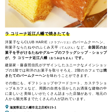
ラ コリーナ近江八幡で焼きたてを
洋菓子ならCLUB HARIE
のバームクーヘン、
（クラブハリエ）
和菓子ならたねやのふくみ天平
など、
全国区のお
（てんびん）
菓子を手がけるたねやグループのフラッグシップ・ショップ
が、ラ コリーナ近江八幡
です。
（おうみはちまん）
建築家・藤森照信氏がデザインしたユニークなメインショッ
プの1階では和洋のお菓子を取りそろえ、2階のカフェでは
焼
きたてのバームクーヘン
を味わうことができます。
その他にも、ギフトショップやフードコート、カステラショ
ップ＆カフェなど、周囲の自然を活かしたお洒落な建物の中
に楽しいと美味しいがたくさん詰まった店舗があり、地元の
人から観光客までたくさんの人が訪れています。
滋賀県近江八幡市北之庄町615-1