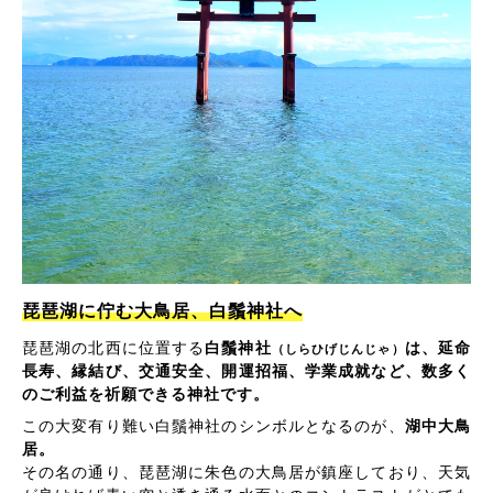
琵琶湖に佇む大鳥居、白鬚神社へ
琵琶湖の北西に位置する
白鬚神社
は、延命
（しらひげじんじゃ）
長寿、縁結び、交通安全、開運招福、学業成就など、数多く
のご利益を祈願できる神社です。
この大変有り難い白鬚神社のシンボルとなるのが、
湖中大鳥
居。
その名の通り、琵琶湖に朱色の大鳥居が鎮座しており、天気