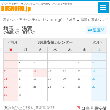
ブルーライナー・サンアンドムーンの予約ならバスのるが最安値
高速バス・夜行バス予約の【バスのる.jp】
埼玉 → 滋賀 の高速バス・
埼玉 → 滋賀
逆区間
の高速バス・夜行バス
8月最安値カレンダー
< 前月
次月 >
日
月
火
水
木
金
土
1
2
3
4
5
6
7
8
9
10
11
12
13
14
15
16
17
18
19
20
21
22
23
24
25
26
27
28
29
30
31
日にちをクリックすると、該当日に運行す
は当月最安値