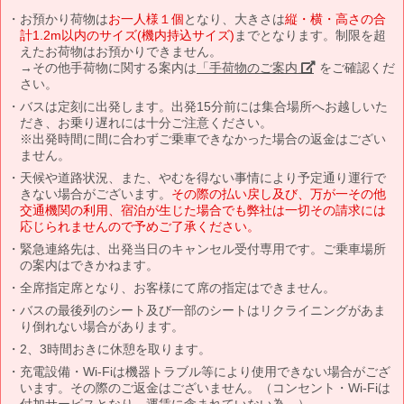
お預かり荷物は
お一人様１個
となり、大きさは
縦・横・高さの合
計1.2m以内のサイズ(機内持込サイズ)
までとなります。制限を超
えたお荷物はお預かりできません。
→その他手荷物に関する案内は
「手荷物のご案内」
をご確認くだ
さい。
バスは定刻に出発します。出発15分前には集合場所へお越しいた
だき、お乗り遅れには十分ご注意ください。
※出発時間に間に合わずご乗車できなかった場合の返金はござい
ません。
天候や道路状況、また、やむを得ない事情により予定通り運行で
きない場合がございます。
その際の払い戻し及び、万が一その他
交通機関の利用、宿泊が生じた場合でも弊社は一切その請求には
応じられませんので予めご了承ください。
緊急連絡先は、出発当日のキャンセル受付専用です。ご乗車場所
の案内はできかねます。
全席指定席となり、お客様にて席の指定はできません。
バスの最後列のシート及び一部のシートはリクライニングがあま
り倒れない場合があります。
2、3時間おきに休憩を取ります。
充電設備・Wi-Fiは機器トラブル等により使用できない場合がござ
います。その際のご返金はございません。（コンセント・Wi-Fiは
付加サービスとなり、運賃に含まれていない為。）