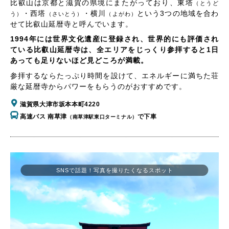
比叡山は京都と滋賀の県境にまたがっており、東塔
（とうど
・西塔
・横川
という3つの地域を合わ
う）
（さいとう）
（よがわ）
せて比叡山延暦寺と呼んでいます。
1994年には世界文化遺産に登録され、世界的にも評価され
ている比叡山延暦寺は、全エリアをじっくり参拝すると1日
あっても足りないほど見どころが満載。
参拝するならたっぷり時間を設けて、エネルギーに満ちた荘
厳な延暦寺からパワーをもらうのがおすすめです。
滋賀県大津市坂本本町4220
高速バス 南草津
で下車
（南草津駅東口ターミナル）
SNSで話題！写真を撮りたくなるスポット