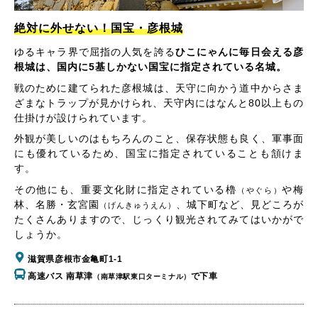
絶対に外せない！国宝・彦根城
ゆるキャラ界で屈指の人気を誇る
ひこにゃんに毎日会える彦
根城は、国内に5基しかない国宝に指定されている名城。
戦のために建てられた彦根城は、天守に向かう道中からさま
ざまなトラップが見かけられ、天守内にはなんと80以上もの
仕掛けが設けられています。
外観が美しいのはもちろんのこと、保存状態も良く、軍事面
にも優れているため、国宝に指定されていることも頷けま
す。
その他にも、重要文化財に指定されている櫓
や梅
（やぐら）
林、名勝・玄宮園
、城下町など、見どころが
（げんきゅうえん）
たくさんありますので、じっくり観光されてみてはいかがで
しょうか。
滋賀県彦根市金亀町1-1
高速バス 南草津
で下車
（南草津駅東口ターミナル）