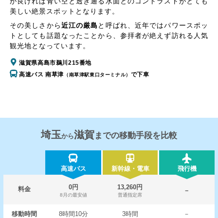
が良ければ青い空と透き通る水面とのコントラストがとても
美しい絶景スポットとなります。
その美しさから
近江の厳島
と呼ばれ、近年ではパワースポッ
トとしても話題なったことから、参拝者が絶えず訪れる人気
観光地となっています。
滋賀県高島市鵜川215番地
高速バス 南草津
で下車
（南草津駅東口ターミナル）
埼玉
滋賀
までの移動手段を比較
から
高速バス
新幹線・電車
飛行機
0円
13,260円
料金
－
8月の最安値
普通指定席
移動時間
8時間10分
3時間
－