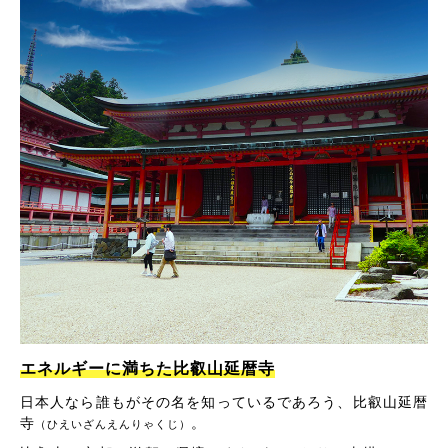
エネルギーに満ちた比叡山延暦寺
日本人なら誰もがその名を知っているであろう、比叡山延暦
寺
。
（ひえいざんえんりゃくじ）