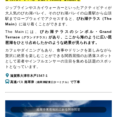
ジップラインやスカイウォーカーといったアクティビティが
大人気のびわ湖バレイ。そのびわ湖バレイの山麓駅から山頂
駅までロープウェイでアクセスすると、
びわ湖テラス（The
Main）
に辿り着くことができます。
The Mainには、
びわ湖テラスのシンボル・Grand
Terrace
があり、ここから海のように広い琵
（グランドテラス）
琶湖をひとり占めしたかのような絶景が見られます。
カフェやダイニングもあり、食事やドリンクを楽しみながら
贅沢に絶景を楽しむことができる関西屈指のお洒落スポット
として若者やインフルエンサーの注目を集める話題のスポッ
トとなっています。
滋賀県大津市木戸1547-1
高速バス 南草津
で下車
（南草津駅東口ターミナル）
延暦寺東塔地区にある阿弥陀堂