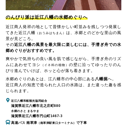
のんびり派は近江八幡の水郷めぐりへ
近江商人発祥の地として昔懐かしい町並みを残しつつ発展し
てきた近江八幡
は、水郷とのどかな里山の風
（おうみはちまん）
景が見どころ。
その
近江八幡の風景を最大限に楽しむには、手漕ぎ舟での水
郷めぐりがおすすめです。
爽やかで気持ちの良い風を肌で感じながら、手漕ぎ舟のリズ
ムにあわせてヨシ
の壁に沿ってゆったりのん
（イネ科の植物）
びり進んでいけば、ホッと心が落ち着きます。
水郷めぐりのあとは、江八幡市の中心部にある
八幡掘
へ。
近江商人の知恵で造られた人口の水路は、また違った趣を感
じられます。
近江八幡和船観光協同組合
滋賀県近江八幡市北之庄町880
水郷のさと まるやま
滋賀県近江八幡市円山町1467-3
高速バス 南草津
で下車
（南草津駅東口ターミナル）