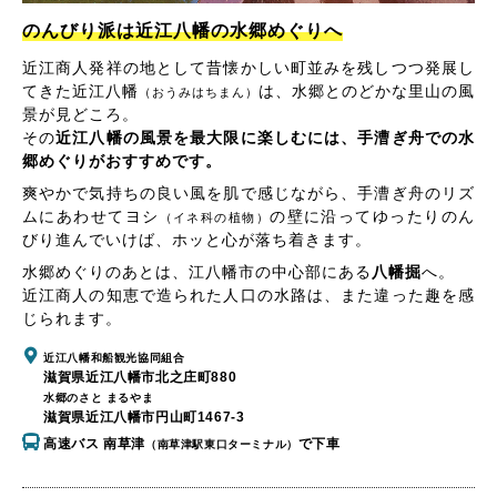
のんびり派は近江八幡の水郷めぐりへ
近江商人発祥の地として昔懐かしい町並みを残しつつ発展し
てきた近江八幡
は、水郷とのどかな里山の風
（おうみはちまん）
景が見どころ。
その
近江八幡の風景を最大限に楽しむには、手漕ぎ舟での水
郷めぐりがおすすめです。
爽やかで気持ちの良い風を肌で感じながら、手漕ぎ舟のリズ
ムにあわせてヨシ
の壁に沿ってゆったりのん
（イネ科の植物）
びり進んでいけば、ホッと心が落ち着きます。
水郷めぐりのあとは、江八幡市の中心部にある
八幡掘
へ。
近江商人の知恵で造られた人口の水路は、また違った趣を感
じられます。
近江八幡和船観光協同組合
滋賀県近江八幡市北之庄町880
水郷のさと まるやま
滋賀県近江八幡市円山町1467-3
高速バス 南草津
で下車
（南草津駅東口ターミナル）