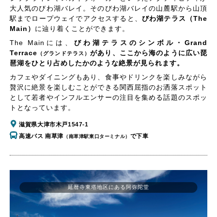
大人気のびわ湖バレイ。そのびわ湖バレイの山麓駅から山頂
駅までロープウェイでアクセスすると、
びわ湖テラス（The
Main）
に辿り着くことができます。
The Mainには、
びわ湖テラスのシンボル・Grand
Terrace
があり、ここから海のように広い琵
（グランドテラス）
琶湖をひとり占めしたかのような絶景が見られます。
カフェやダイニングもあり、食事やドリンクを楽しみながら
贅沢に絶景を楽しむことができる関西屈指のお洒落スポット
として若者やインフルエンサーの注目を集める話題のスポッ
トとなっています。
滋賀県大津市木戸1547-1
高速バス 南草津
で下車
（南草津駅東口ターミナル）
延暦寺東塔地区にある阿弥陀堂