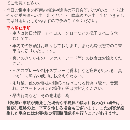
てご用意ください。
当日ご乗車中の座席の相違や設備の不具合等がございましたら速
やかに乗務員へお申し出ください。降車後のお申し出につきまし
ては対応いたしかねますので予めご了承ください。
車内禁止事項
車内は終日禁煙（アイコス、グローなどの電子タバコを含
む）です。
車内での飲酒はお断りしております、また泥酔状態でのご乗
車もお断りいたします。
臭いのきついもの（ファストフード等）の飲食はお控えくだ
さい。
ヘアスプレーや制汗スプレー（香水）など座席が汚れる、臭
いがつく製品の使用はお控えください。
消灯後、他のお客様の睡眠の妨げになる行為（騒ぐ、音漏
れ、スマートフォンの操作）等はお控えください。
暴力行為など、その他迷惑行為
上記禁止事項が発覚した場合や乗務員の指示に従わない場合は、
警察に連絡の上、下車を命じる場合もございます。また損害が発
生した場合にはお客様に損害賠償請求を行うことがあります。