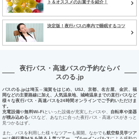
ト＆オススメのお菓子を紹介！
決定版！夜行バスの車内で睡眠するコツ
夜行バス・高速バスの予約ならバ
スのる.jp
バスのる.jpは埼玉⇔滋賀をはじめ、USJ、京都、名古屋、金沢、福
岡などの主要路線に加え、人気温泉地、城崎温泉までの直行バスなど
様々な夜行バス・高速バスを24時間オンラインでご予約いただけま
す。
充電設備
や
無料Wi-Fi
といった設備が充実したバスや、
自転車や楽器
が積み込める
バスなど、あなたに合った夜行バス・高速バスがきっと
見つかるはず。
また、バスを利用した様々なツアーも展開。なかでも
航空祭見学ツア
ー
は
催行率94％を誇る人気ツアー。ブルーインパルス
による感動の