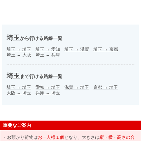
埼玉
から行ける路線一覧
埼玉
→
埼玉
埼玉
→
愛知
埼玉
→
滋賀
埼玉
→
京都
埼玉
→
大阪
埼玉
→
兵庫
埼玉
まで行ける路線一覧
埼玉
→
埼玉
愛知
→
埼玉
滋賀
→
埼玉
京都
→
埼玉
大阪
→
埼玉
兵庫
→
埼玉
重要なご案内
お預かり荷物は
お一人様１個
となり、大きさは
縦・横・高さの合