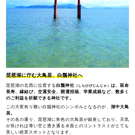
琵琶湖に佇む大鳥居、白鬚神社へ
琵琶湖の北西に位置する
白鬚神社
は、延命
（しらひげじんじゃ）
長寿、縁結び、交通安全、開運招福、学業成就など、数多く
のご利益を祈願できる神社です。
この大変有り難い白鬚神社のシンボルとなるのが、
湖中大鳥
居。
その名の通り、琵琶湖に朱色の大鳥居が鎮座しており、天気
が良ければ青い空と透き通る水面とのコントラストがとても
美しい絶景スポットとなります。