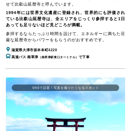
せて比叡山延暦寺と呼んでいます。
1994年には世界文化遺産に登録され、世界的にも評価され
ている比叡山延暦寺は、全エリアをじっくり参拝すると1日
あっても足りないほど見どころが満載。
参拝するならたっぷり時間を設けて、エネルギーに満ちた荘
厳な延暦寺からパワーをもらうのがおすすめです。
滋賀県大津市坂本本町4220
高速バス 南草津
で下車
（南草津駅東口ターミナル）
SNSで話題！写真を撮りたくなるスポット