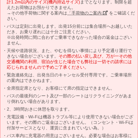
計1.2m以内のサイズ(機内持込サイズ)
までとなります。制限を超
えたお荷物はお預かりできません。
→その他手荷物に関する案内は
「手荷物のご案内」
をご確認くだ
さい。
バスは定刻に出発します。出発15分前には集合場所へお越しいた
だき、お乗り遅れには十分ご注意ください。
※出発時間に間に合わずご乗車できなかった場合の返金はござい
ません。
天候や道路状況、また、やむを得ない事情により予定通り運行で
きない場合がございます。
その際の払い戻し及び、万が一その他
交通機関の利用、宿泊が生じた場合でも弊社は一切その請求には
応じられませんので予めご了承ください。
緊急連絡先は、出発当日のキャンセル受付専用です。ご乗車場所
の案内はできかねます。
全席指定席となり、お客様にて席の指定はできません。
バスの最後列のシート及び一部のシートはリクライニングがあま
り倒れない場合があります。
2、3時間おきに休憩を取ります。
充電設備・Wi-Fiは機器トラブル等により使用できない場合がござ
います。その際のご返金はございません。（コンセント・Wi-Fiは
付加サービスとなり、運賃に含まれていない為。）
バス車内に充電器の用意はございません。必要な場合はお客様に