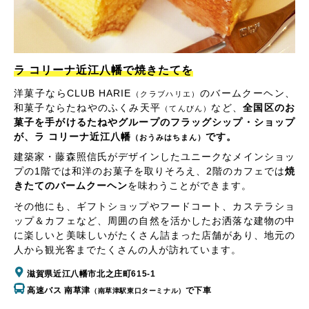
ラ コリーナ近江八幡で焼きたてを
洋菓子ならCLUB HARIE
のバームクーヘン、
（クラブハリエ）
和菓子ならたねやのふくみ天平
など、
全国区のお
（てんびん）
菓子を手がけるたねやグループのフラッグシップ・ショップ
が、ラ コリーナ近江八幡
です。
（おうみはちまん）
建築家・藤森照信氏がデザインしたユニークなメインショッ
プの1階では和洋のお菓子を取りそろえ、2階のカフェでは
焼
きたてのバームクーヘン
を味わうことができます。
その他にも、ギフトショップやフードコート、カステラショ
ップ＆カフェなど、周囲の自然を活かしたお洒落な建物の中
に楽しいと美味しいがたくさん詰まった店舗があり、地元の
人から観光客までたくさんの人が訪れています。
滋賀県近江八幡市北之庄町615-1
高速バス 南草津
で下車
（南草津駅東口ターミナル）