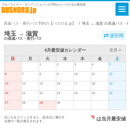
ブルーライナー・サンアンドムーンの予約ならバスのるが最安値
高速バス・夜行バス予約の【バスのる.jp】
埼玉 → 滋賀 の高速バス・
埼玉 → 滋賀
逆区間
の高速バス・夜行バス
4月最安値カレンダー
次月 >
日
月
火
水
木
金
土
1
2
3
4
5
6
7
8
9
10
11
12
13
14
15
16
17
18
19
20
21
22
23
24
25
26
27
28
29
30
日にちをクリックすると、該当日に運行す
は当月最安値
る便の一覧が表示されます。