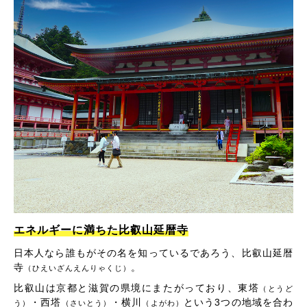
エネルギーに満ちた比叡山延暦寺
日本人なら誰もがその名を知っているであろう、比叡山延暦
寺
。
（ひえいざんえんりゃくじ）
比叡山は京都と滋賀の県境にまたがっており、東塔
（とうど
・西塔
・横川
という3つの地域を合わ
う）
（さいとう）
（よがわ）