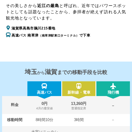
その美しさから
近江の厳島
と呼ばれ、近年ではパワースポッ
トとしても話題なったことから、参拝者が絶えず訪れる人気
観光地となっています。
滋賀県高島市鵜川215番地
高速バス 南草津
で下車
（南草津駅東口ターミナル）
埼玉
滋賀
までの移動手段を比較
から
高速バス
新幹線・電車
飛行機
0円
13,260円
料金
－
4月の最安値
普通指定席
移動時間
8時間10分
3時間
－
大宮ソニックシ