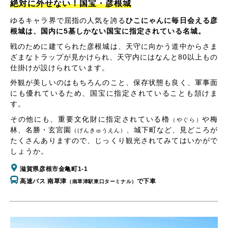
絶対に外せない！国宝・彦根城
ゆるキャラ界で屈指の人気を誇る
ひこにゃんに毎日会える彦
根城は、国内に5基しかない国宝に指定されている名城。
戦のために建てられた彦根城は、天守に向かう道中からさま
ざまなトラップが見かけられ、天守内にはなんと80以上もの
仕掛けが設けられています。
外観が美しいのはもちろんのこと、保存状態も良く、軍事面
にも優れているため、国宝に指定されていることも頷けま
す。
その他にも、重要文化財に指定されている櫓
や梅
（やぐら）
林、名勝・玄宮園
、城下町など、見どころが
（げんきゅうえん）
たくさんありますので、じっくり観光されてみてはいかがで
しょうか。
滋賀県彦根市金亀町1-1
高速バス 南草津
で下車
（南草津駅東口ターミナル）