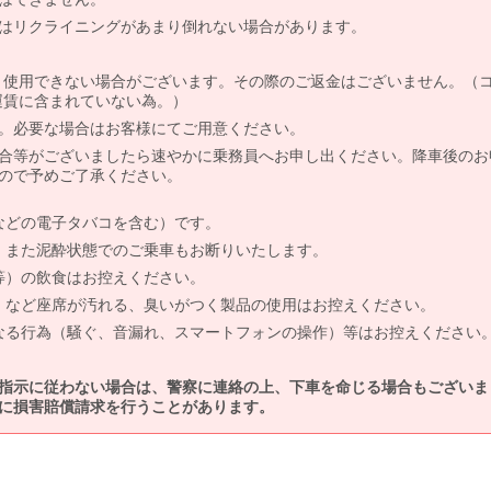
はリクライニングがあまり倒れない場合があります。
より使用できない場合がございます。その際のご返金はございません。（
、運賃に含まれていない為。）
。必要な場合はお客様にてご用意ください。
合等がございましたら速やかに乗務員へお申し出ください。降車後のお
ので予めご了承ください。
などの電子タバコを含む）です。
、また泥酔状態でのご乗車もお断りいたします。
等）の飲食はお控えください。
）など座席が汚れる、臭いがつく製品の使用はお控えください。
なる行為（騒ぐ、音漏れ、スマートフォンの操作）等はお控えください
指示に従わない場合は、警察に連絡の上、下車を命じる場合もございま
に損害賠償請求を行うことがあります。