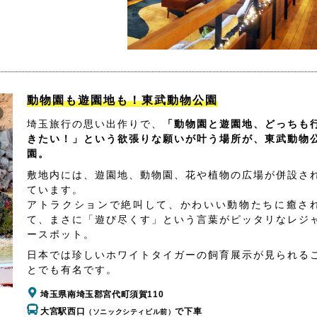
動物園も遊園地も！東武動物公園
埼玉旅行の思い出作りで、
「動物園と遊園地、どっちも
きたい！」という欲張りな願いが叶う場所が、東武動物
園。
敷地内には、遊園地、動物園、花や植物の広場が併設さ
ています。
アトラクションで絶叫して、かわいい動物たちに癒さ
て、まさに「遊び尽くす」という言葉がピッタリなレジ
ースポット。
日本では珍しいホワイトタイガーの飼育展示が見られる
とでも有名です。
埼玉県南埼玉郡宮代町須賀110
大宮駅西口
で下車
（ソニックシティビル前）