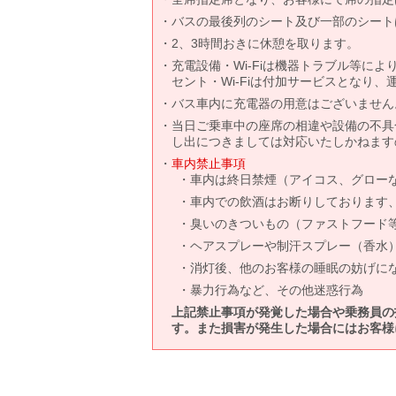
バスの最後列のシート及び一部のシート
2、3時間おきに休憩を取ります。
充電設備・Wi-Fiは機器トラブル等に
セント・Wi-Fiは付加サービスとなり
バス車内に充電器の用意はございません
当日ご乗車中の座席の相違や設備の不具
し出につきましては対応いたしかねます
車内禁止事項
車内は終日禁煙（アイコス、グロー
車内での飲酒はお断りしております
臭いのきついもの（ファストフード
ヘアスプレーや制汗スプレー（香水
消灯後、他のお客様の睡眠の妨げに
暴力行為など、その他迷惑行為
上記禁止事項が発覚した場合や乗務員の
す。また損害が発生した場合にはお客様