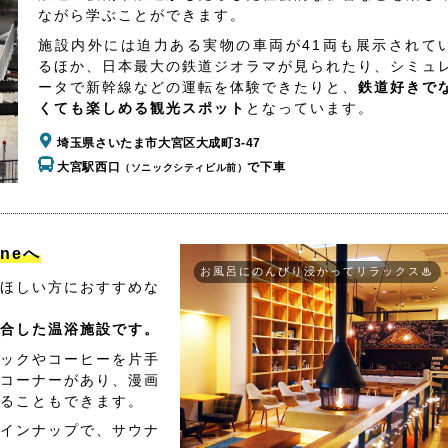
ながら学ぶことができます。
施設内外には迫力ある実物の車両が41両も展示されて
るほか、日本最大の鉄道ジオラマが見られたり、シミュ
ータで新幹線などの運転を体験できたりと、
鉄道好きで
くても楽しめる観光スポット
となっています。
埼玉県さいたま市大宮区大成町3-47
大宮駅西口
で下車
（ソニックシティビル前）
aneへ
お風呂にのんびり浸かってリラックス♨
ほしい方におすすめな
合した温浴施設です。
ックやコーヒーを片手
コーナーがあり、漫画
ることもできます。
インナップで、サウナ