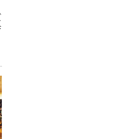
い
レ
な