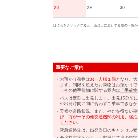
28
29
30
日にちをクリックすると、該当日に運行する便の一覧が
重要なご案内
お預かり荷物は
お一人様１個
となり、大
ます。制限を超えたお荷物はお預かりで
→その他手荷物に関する案内は
「手荷物
バスは定刻に出発します。出発15分前
※出発時間に間に合わずご乗車できなか
天候や道路状況、また、やむを得ない事
び、万が一その他交通機関の利用、宿泊
ください。
緊急連絡先は、出発当日のキャンセル受
全席指定席となり、お客様にて席の指定