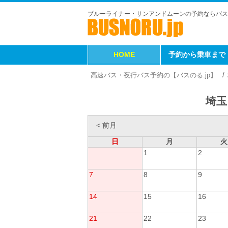
ブルーライナー・サンアンドムーンの予約ならバス
HOME
予約から乗車まで
高速バス・夜行バス予約の【バスのる.jp】
埼玉
< 前月
日
月
火
1
2
7
8
9
14
15
16
21
22
23