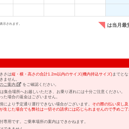
表示されます。
は当月最
きさは
縦・横・高さの合計1.2m以内のサイズ(機内持込サイズ)
までとな
きません。
のご案内」
をご確認ください。
には集合場所へお越しいただき、お乗り遅れには十分ご注意ください。
った場合の返金はございません。
情により予定通り運行できない場合がございます。
その際の払い戻し及
が生じた場合でも弊社は一切その請求には応じられませんので予めご了
付専用です。ご乗車場所の案内はできかねます。
はできません。