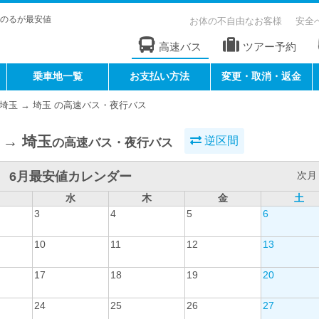
のるが最安値
お体の不自由なお客様
安全
高速バス
ツアー予約
乗車地一覧
お支払い方法
変更・取消・返金
埼玉 → 埼玉 の高速バス・夜行バス
 → 埼玉
逆区間
の高速バス・夜行バス
6月最安値カレンダー
次月 
水
木
金
土
3
4
5
6
10
11
12
13
17
18
19
20
24
25
26
27