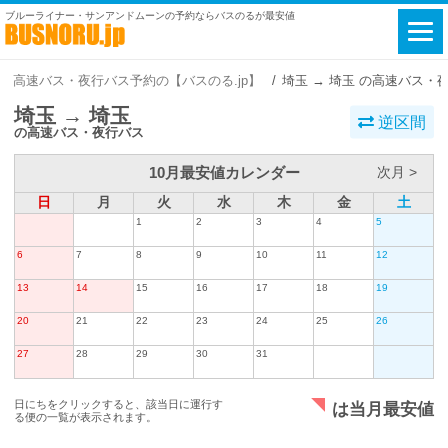
ブルーライナー・サンアンドムーンの予約ならバスのるが最安値
高速バス・夜行バス予約の【バスのる.jp】
埼玉 → 埼玉 の高速バス・
埼玉 → 埼玉
逆区間
の高速バス・夜行バス
10月最安値カレンダー
次月 >
日
月
火
水
木
金
土
1
2
3
4
5
6
7
8
9
10
11
12
13
14
15
16
17
18
19
20
21
22
23
24
25
26
27
28
29
30
31
日にちをクリックすると、該当日に運行す
は当月最安値
る便の一覧が表示されます。