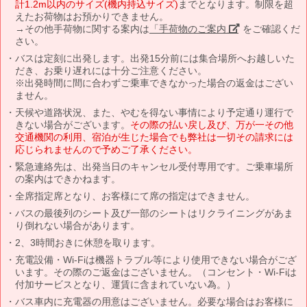
計1.2m以内のサイズ(機内持込サイズ)
までとなります。制限を超
えたお荷物はお預かりできません。
→その他手荷物に関する案内は
「手荷物のご案内」
をご確認くだ
さい。
バスは定刻に出発します。出発15分前には集合場所へお越しいた
だき、お乗り遅れには十分ご注意ください。
※出発時間に間に合わずご乗車できなかった場合の返金はござい
ません。
天候や道路状況、また、やむを得ない事情により予定通り運行で
きない場合がございます。
その際の払い戻し及び、万が一その他
交通機関の利用、宿泊が生じた場合でも弊社は一切その請求には
応じられませんので予めご了承ください。
緊急連絡先は、出発当日のキャンセル受付専用です。ご乗車場所
の案内はできかねます。
全席指定席となり、お客様にて席の指定はできません。
バスの最後列のシート及び一部のシートはリクライニングがあま
り倒れない場合があります。
2、3時間おきに休憩を取ります。
充電設備・Wi-Fiは機器トラブル等により使用できない場合がござ
います。その際のご返金はございません。（コンセント・Wi-Fiは
付加サービスとなり、運賃に含まれていない為。）
バス車内に充電器の用意はございません。必要な場合はお客様に