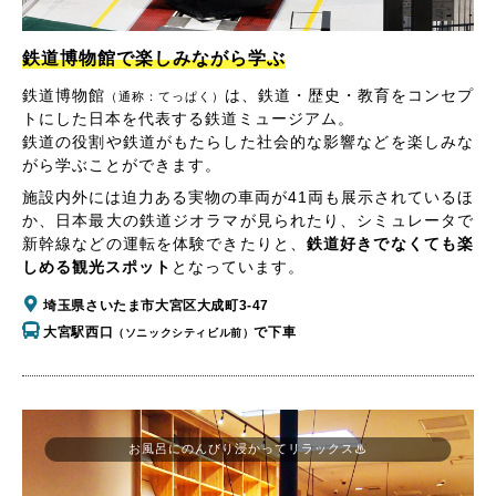
鉄道博物館で楽しみながら学ぶ
鉄道博物館
は、鉄道・歴史・教育をコンセプ
（通称：てっぱく）
トにした日本を代表する鉄道ミュージアム。
鉄道の役割や鉄道がもたらした社会的な影響などを楽しみな
がら学ぶことができます。
施設内外には迫力ある実物の車両が41両も展示されているほ
か、日本最大の鉄道ジオラマが見られたり、シミュレータで
新幹線などの運転を体験できたりと、
鉄道好きでなくても楽
しめる観光スポット
となっています。
埼玉県さいたま市大宮区大成町3-47
大宮駅西口
で下車
（ソニックシティビル前）
お風呂にのんびり浸かってリラックス♨