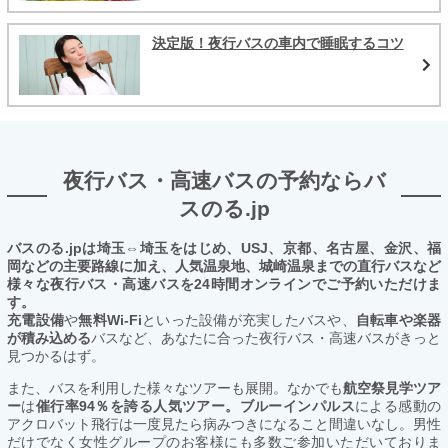
決定版！夜行バスの車内で睡眠するコツ
夜行バス・高速バスの予約ならバ
スのる.jp
バスのる.jpは埼玉⇔埼玉をはじめ、USJ、京都、名古屋、金沢、福
岡などの主要路線に加え、人気温泉地、城崎温泉までの直行バスなど
様々な夜行バス・高速バスを24時間オンラインでご予約いただけま
す。
充電設備
や
無料Wi-Fi
といった設備が充実したバスや、
自転車や楽器
が積み込める
バスなど、あなたに合った夜行バス・高速バスがきっと
見つかるはず。
また、バスを利用した様々なツアーも展開。なかでも
航空祭見学ツア
ー
は
催行率94％を誇る人気ツアー。ブルーインパルス
による感動の
アクロバット飛行は一度見たら病みつきになること間違いなし。男性
だけでなく女性グループのお客様にも多数ご参加いただいておりま