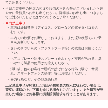
てご用意ください。
当日ご乗車中の座席の相違や設備の不具合等がございましたら速
やかに乗務員へお申し出ください。降車後のお申し出につきまし
ては対応いたしかねますので予めご了承ください。
車内禁止事項
車内は終日禁煙（アイコス、グローなどの電子タバコを含
む）です。
車内での飲酒はお断りしております、また泥酔状態でのご乗
車もお断りいたします。
臭いのきついもの（ファストフード等）の飲食はお控えくだ
さい。
ヘアスプレーや制汗スプレー（香水）など座席が汚れる、臭
いがつく製品の使用はお控えください。
消灯後、他のお客様の睡眠の妨げになる行為（騒ぐ、音漏
れ、スマートフォンの操作）等はお控えください。
暴力行為など、その他迷惑行為
上記禁止事項が発覚した場合や乗務員の指示に従わない場合は、
警察に連絡の上、下車を命じる場合もございます。また損害が発
生した場合にはお客様に損害賠償請求を行うことがあります。