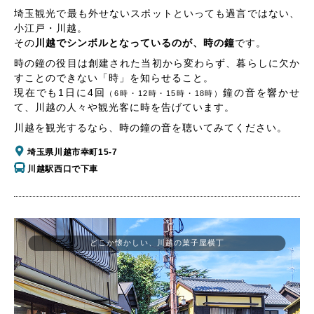
埼玉観光で最も外せないスポットといっても過言ではない、
小江戸・川越。
その
川越でシンボルとなっているのが、時の鐘
です。
時の鐘の役目は創建された当初から変わらず、暮らしに欠か
すことのできない「時」を知らせること。
現在でも1日に4回
鐘の音を響かせ
（6時・12時・15時・18時）
て、川越の人々や観光客に時を告げています。
川越を観光するなら、時の鐘の音を聴いてみてください。
埼玉県川越市幸町15-7
川越駅西口で下車
どこか懐かしい、川越の菓子屋横丁