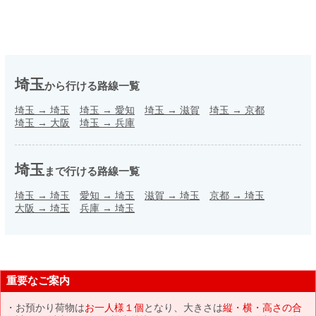
埼玉
から行ける路線一覧
埼玉
→
埼玉
埼玉
→
愛知
埼玉
→
滋賀
埼玉
→
京都
埼玉
→
大阪
埼玉
→
兵庫
埼玉
まで行ける路線一覧
埼玉
→
埼玉
愛知
→
埼玉
滋賀
→
埼玉
京都
→
埼玉
大阪
→
埼玉
兵庫
→
埼玉
重要なご案内
お預かり荷物は
お一人様１個
となり、大きさは
縦・横・高さの合