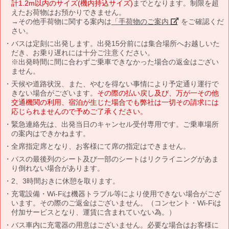
計1.2m以内のサイズ(機内持込サイズ)
までとなります。制限を超
えたお荷物はお預かりできません。
→その他手荷物に関する案内は
「手荷物のご案内」
をご確認くだ
さい。
バスは定刻に出発します。出発15分前には集合場所へお越しいた
だき、お乗り遅れには十分ご注意ください。
※出発時間に間に合わずご乗車できなかった場合の返金はござい
ません。
天候や道路状況、また、やむを得ない事情により予定通り運行で
きない場合がございます。
その際の払い戻し及び、万が一その他
交通機関の利用、宿泊が生じた場合でも弊社は一切その請求には
応じられませんので予めご了承ください。
緊急連絡先は、出発当日のキャンセル受付専用です。ご乗車場所
の案内はできかねます。
全席指定席となり、お客様にて席の指定はできません。
バスの最後列のシート及び一部のシートはリクライニングがあま
り倒れない場合があります。
2、3時間おきに休憩を取ります。
充電設備・Wi-Fiは機器トラブル等により使用できない場合がござ
います。その際のご返金はございません。（コンセント・Wi-Fiは
付加サービスとなり、運賃に含まれていない為。）
バス車内に充電器の用意はございません。必要な場合はお客様に