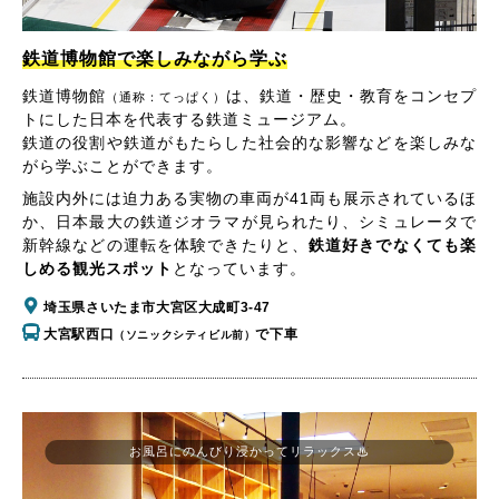
鉄道博物館で楽しみながら学ぶ
鉄道博物館
は、鉄道・歴史・教育をコンセプ
（通称：てっぱく）
トにした日本を代表する鉄道ミュージアム。
鉄道の役割や鉄道がもたらした社会的な影響などを楽しみな
がら学ぶことができます。
施設内外には迫力ある実物の車両が41両も展示されているほ
か、日本最大の鉄道ジオラマが見られたり、シミュレータで
新幹線などの運転を体験できたりと、
鉄道好きでなくても楽
しめる観光スポット
となっています。
埼玉県さいたま市大宮区大成町3-47
大宮駅西口
で下車
（ソニックシティビル前）
お風呂にのんびり浸かってリラックス♨