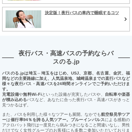
決定版！夜行バスの車内で睡眠するコツ
夜行バス・高速バスの予約ならバ
スのる.jp
バスのる.jpは埼玉⇔埼玉をはじめ、USJ、京都、名古屋、金沢、福
岡などの主要路線に加え、人気温泉地、城崎温泉までの直行バスなど
様々な夜行バス・高速バスを24時間オンラインでご予約いただけま
す。
充電設備
や
無料Wi-Fi
といった設備が充実したバスや、
自転車や楽器
が積み込める
バスなど、あなたに合った夜行バス・高速バスがきっと
見つかるはず。
また、バスを利用した様々なツアーも展開。なかでも
航空祭見学ツア
ー
は
催行率94％を誇る人気ツアー。ブルーインパルス
による感動の
アクロバット飛行は一度見たら病みつきになること間違いなし。男性
だけでなく女性グループのお客様にも多数ご参加いただいておりま