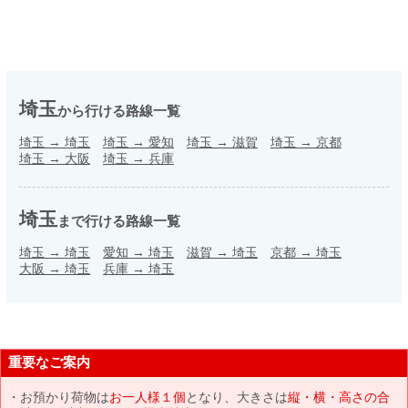
埼玉
から行ける路線一覧
埼玉
→
埼玉
埼玉
→
愛知
埼玉
→
滋賀
埼玉
→
京都
埼玉
→
大阪
埼玉
→
兵庫
埼玉
まで行ける路線一覧
埼玉
→
埼玉
愛知
→
埼玉
滋賀
→
埼玉
京都
→
埼玉
大阪
→
埼玉
兵庫
→
埼玉
重要なご案内
お預かり荷物は
お一人様１個
となり、大きさは
縦・横・高さの合