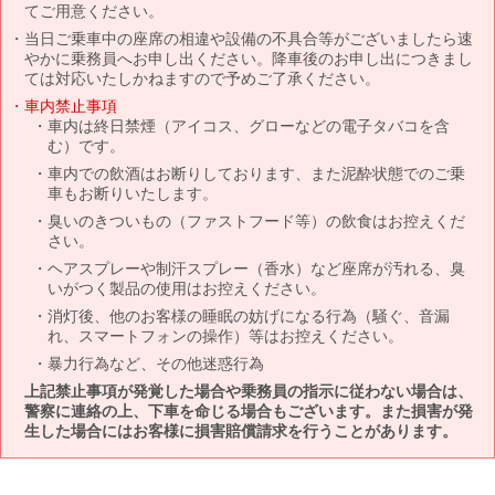
てご用意ください。
当日ご乗車中の座席の相違や設備の不具合等がございましたら速
やかに乗務員へお申し出ください。降車後のお申し出につきまし
ては対応いたしかねますので予めご了承ください。
車内禁止事項
車内は終日禁煙（アイコス、グローなどの電子タバコを含
む）です。
車内での飲酒はお断りしております、また泥酔状態でのご乗
車もお断りいたします。
臭いのきついもの（ファストフード等）の飲食はお控えくだ
さい。
ヘアスプレーや制汗スプレー（香水）など座席が汚れる、臭
いがつく製品の使用はお控えください。
消灯後、他のお客様の睡眠の妨げになる行為（騒ぐ、音漏
れ、スマートフォンの操作）等はお控えください。
暴力行為など、その他迷惑行為
上記禁止事項が発覚した場合や乗務員の指示に従わない場合は、
警察に連絡の上、下車を命じる場合もございます。また損害が発
生した場合にはお客様に損害賠償請求を行うことがあります。