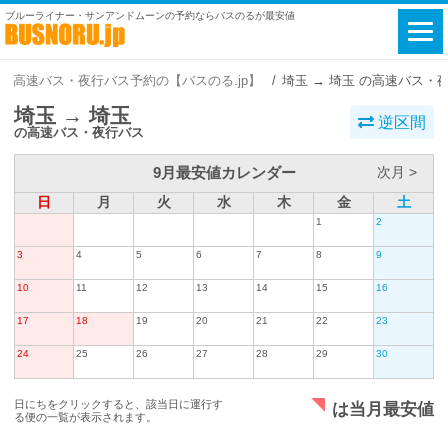
ブルーライナー・サンアンドムーンの予約ならバスのるが最安値
高速バス・夜行バス予約の【バスのる.jp】
埼玉 → 埼玉 の高速バス・
埼玉 → 埼玉
逆区間
の高速バス・夜行バス
9月最安値カレンダー
次月 >
日
月
火
水
木
金
土
1
2
3
4
5
6
7
8
9
10
11
12
13
14
15
16
17
18
19
20
21
22
23
24
25
26
27
28
29
30
日にちをクリックすると、該当日に運行す
は当月最安値
る便の一覧が表示されます。