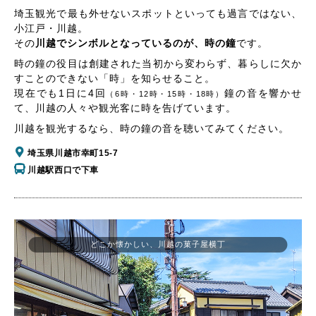
埼玉観光で最も外せないスポットといっても過言ではない、
小江戸・川越。
その
川越でシンボルとなっているのが、時の鐘
です。
時の鐘の役目は創建された当初から変わらず、暮らしに欠か
すことのできない「時」を知らせること。
現在でも1日に4回
鐘の音を響かせ
（6時・12時・15時・18時）
て、川越の人々や観光客に時を告げています。
川越を観光するなら、時の鐘の音を聴いてみてください。
埼玉県川越市幸町15-7
川越駅西口で下車
どこか懐かしい、川越の菓子屋横丁