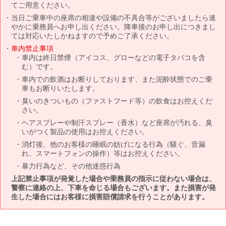
てご用意ください。
当日ご乗車中の座席の相違や設備の不具合等がございましたら速
やかに乗務員へお申し出ください。降車後のお申し出につきまし
ては対応いたしかねますので予めご了承ください。
車内禁止事項
車内は終日禁煙（アイコス、グローなどの電子タバコを含
む）です。
車内での飲酒はお断りしております、また泥酔状態でのご乗
車もお断りいたします。
臭いのきついもの（ファストフード等）の飲食はお控えくだ
さい。
ヘアスプレーや制汗スプレー（香水）など座席が汚れる、臭
いがつく製品の使用はお控えください。
消灯後、他のお客様の睡眠の妨げになる行為（騒ぐ、音漏
れ、スマートフォンの操作）等はお控えください。
暴力行為など、その他迷惑行為
上記禁止事項が発覚した場合や乗務員の指示に従わない場合は、
警察に連絡の上、下車を命じる場合もございます。また損害が発
生した場合にはお客様に損害賠償請求を行うことがあります。