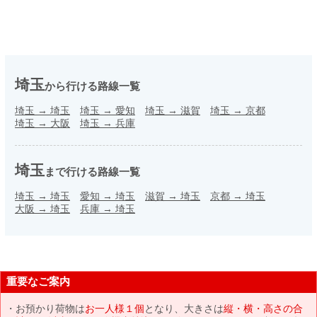
埼玉
から行ける路線一覧
埼玉
→
埼玉
埼玉
→
愛知
埼玉
→
滋賀
埼玉
→
京都
埼玉
→
大阪
埼玉
→
兵庫
埼玉
まで行ける路線一覧
埼玉
→
埼玉
愛知
→
埼玉
滋賀
→
埼玉
京都
→
埼玉
大阪
→
埼玉
兵庫
→
埼玉
重要なご案内
お預かり荷物は
お一人様１個
となり、大きさは
縦・横・高さの合