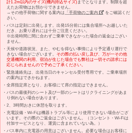
計1.2m以内のサイズ(機内持込サイズ)
までとなります。制限を超
えたお荷物はお預かりできません。
→その他手荷物に関する案内は
「手荷物のご案内」
をご確認くだ
さい。
バスは定刻に出発します。出発15分前には集合場所へお越しいた
だき、お乗り遅れには十分ご注意ください。
※出発時間に間に合わずご乗車できなかった場合の返金はござい
ません。
天候や道路状況、また、やむを得ない事情により予定通り運行で
きない場合がございます。
その際の払い戻し及び、万が一その他
交通機関の利用、宿泊が生じた場合でも弊社は一切その請求には
応じられませんので予めご了承ください。
緊急連絡先は、出発当日のキャンセル受付専用です。ご乗車場所
の案内はできかねます。
全席指定席となり、お客様にて席の指定はできません。
バスの最後列のシート及び一部のシートはリクライニングがあま
り倒れない場合があります。
2、3時間おきに休憩を取ります。
充電設備・Wi-Fiは機器トラブル等により使用できない場合がござ
います。その際のご返金はございません。（コンセント・Wi-Fiは
付加サービスとなり、運賃に含まれていない為。）
バス車内に充電器の用意はございません。必要な場合はお客様に