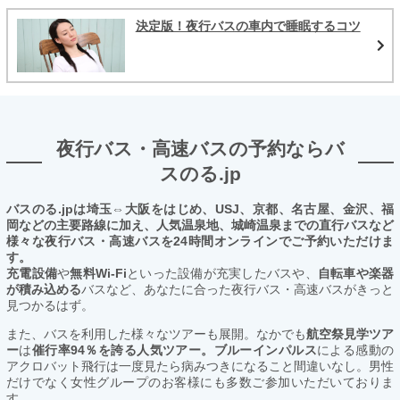
決定版！夜行バスの車内で睡眠するコツ
夜行バス・高速バスの予約ならバ
スのる.jp
バスのる.jpは埼玉⇔大阪をはじめ、USJ、京都、名古屋、金沢、福
岡などの主要路線に加え、人気温泉地、城崎温泉までの直行バスなど
様々な夜行バス・高速バスを24時間オンラインでご予約いただけま
す。
充電設備
や
無料Wi-Fi
といった設備が充実したバスや、
自転車や楽器
が積み込める
バスなど、あなたに合った夜行バス・高速バスがきっと
見つかるはず。
また、バスを利用した様々なツアーも展開。なかでも
航空祭見学ツア
ー
は
催行率94％を誇る人気ツアー。ブルーインパルス
による感動の
アクロバット飛行は一度見たら病みつきになること間違いなし。男性
だけでなく女性グループのお客様にも多数ご参加いただいておりま
す。