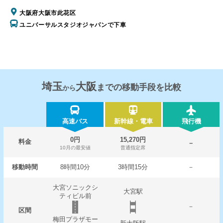
大阪府大阪市此花区
ユニバーサルスタジオジャパンで下車
埼玉
大阪
までの移動手段を比較
から
高速バス
新幹線・電車
飛行機
0円
15,270円
料金
－
10月の最安値
普通指定席
移動時間
8時間10分
3時間15分
－
大宮ソニックシ
大宮駅
ティビル前
－
区間
梅田プラザモー