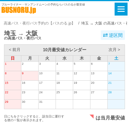
ブルーライナー・サンアンドムーンの予約ならバスのるが最安値
高速バス・夜行バス予約の【バスのる.jp】
埼玉 → 大阪 の高速バス・
埼玉 → 大阪
逆区間
の高速バス・夜行バス
10月最安値カレンダー
< 前月
次月 >
日
月
火
水
木
金
土
1
2
3
4
5
6
7
8
9
10
11
12
13
14
15
16
17
18
19
20
21
22
23
24
25
26
27
28
29
30
31
日にちをクリックすると、該当日に運行す
は当月最安値
る便の一覧が表示されます。