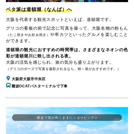
ベタ派は道頓堀（なんば）へ
大阪を代表する観光スポットといえば、道頓堀です。
グリコの看板の前で記念に写真を撮って、大阪名物の粉もん
や串カツといったグルメを楽しむこと
（たこ焼きやお好み焼き）
ができます。
道頓堀の観光におすすめの時間帯は、さまざまなネオンの色
彩が道頓堀川に映し出される夜。
大阪の活気を感じられ、旅の気分も盛り上がります。
（グリコのポーズで写真を撮影されるなら、朝～昼がおすすめです。）
大阪府大阪市中央区
難波OCATバスターミナルで下車
駅近で気が向くままにショッピング♫