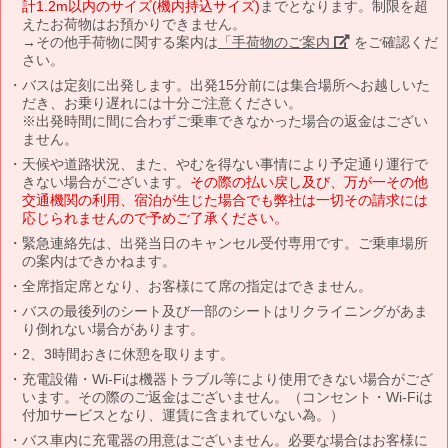
計1.2m以内のサイズ(機内持込サイズ)
までとなります。制限を超
えたお荷物はお預かりできません。
→その他手荷物に関する案内は
「手荷物のご案内」
をご確認くだ
さい。
バスは定刻に出発します。出発15分前には集合場所へお越しいた
だき、お乗り遅れには十分ご注意ください。
※出発時間に間に合わずご乗車できなかった場合の返金はござい
ません。
天候や道路状況、また、やむを得ない事情により予定通り運行で
きない場合がございます。
その際の払い戻し及び、万が一その他
交通機関の利用、宿泊が生じた場合でも弊社は一切その請求には
応じられませんので予めご了承ください。
緊急連絡先は、出発当日のキャンセル受付専用です。ご乗車場所
の案内はできかねます。
全席指定席となり、お客様にて席の指定はできません。
バスの最後列のシート及び一部のシートはリクライニングがあま
り倒れない場合があります。
2、3時間おきに休憩を取ります。
充電設備・Wi-Fiは機器トラブル等により使用できない場合がござ
います。その際のご返金はございません。（コンセント・Wi-Fiは
付加サービスとなり、運賃に含まれていない為。）
バス車内に充電器の用意はございません。必要な場合はお客様に