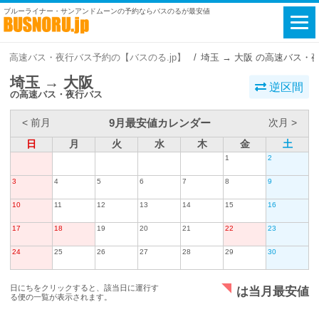
ブルーライナー・サンアンドムーンの予約ならバスのるが最安値
高速バス・夜行バス予約の【バスのる.jp】
埼玉 → 大阪 の高速バス・
埼玉 → 大阪
逆区間
の高速バス・夜行バス
9月最安値カレンダー
< 前月
次月 >
日
月
火
水
木
金
土
1
2
3
4
5
6
7
8
9
10
11
12
13
14
15
16
17
18
19
20
21
22
23
24
25
26
27
28
29
30
日にちをクリックすると、該当日に運行す
は当月最安値
る便の一覧が表示されます。