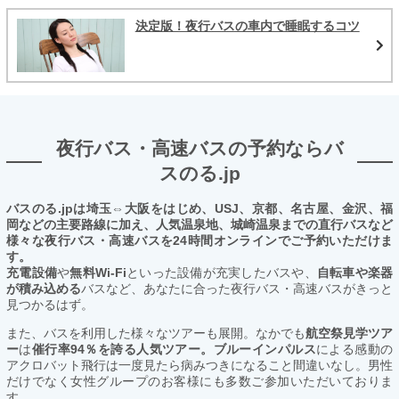
決定版！夜行バスの車内で睡眠するコツ
夜行バス・高速バスの予約ならバ
スのる.jp
バスのる.jpは埼玉⇔大阪をはじめ、USJ、京都、名古屋、金沢、福
岡などの主要路線に加え、人気温泉地、城崎温泉までの直行バスなど
様々な夜行バス・高速バスを24時間オンラインでご予約いただけま
す。
充電設備
や
無料Wi-Fi
といった設備が充実したバスや、
自転車や楽器
が積み込める
バスなど、あなたに合った夜行バス・高速バスがきっと
見つかるはず。
また、バスを利用した様々なツアーも展開。なかでも
航空祭見学ツア
ー
は
催行率94％を誇る人気ツアー。ブルーインパルス
による感動の
アクロバット飛行は一度見たら病みつきになること間違いなし。男性
だけでなく女性グループのお客様にも多数ご参加いただいておりま
す。