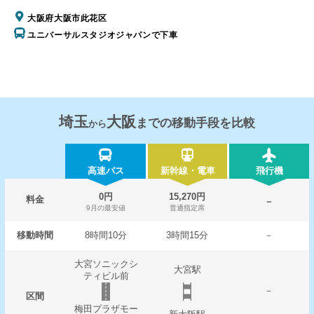
大阪府大阪市此花区
ユニバーサルスタジオジャパンで下車
埼玉
大阪
までの移動手段を比較
から
高速バス
新幹線・電車
飛行機
0円
15,270円
料金
－
9月の最安値
普通指定席
移動時間
8時間10分
3時間15分
－
大宮ソニックシ
大宮駅
ティビル前
－
区間
梅田プラザモー