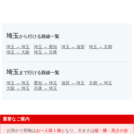
埼玉
から行ける路線一覧
埼玉
→
埼玉
埼玉
→
愛知
埼玉
→
滋賀
埼玉
→
京都
埼玉
→
大阪
埼玉
→
兵庫
埼玉
まで行ける路線一覧
埼玉
→
埼玉
愛知
→
埼玉
滋賀
→
埼玉
京都
→
埼玉
大阪
→
埼玉
兵庫
→
埼玉
重要なご案内
お預かり荷物は
お一人様１個
となり、大きさは
縦・横・高さの合