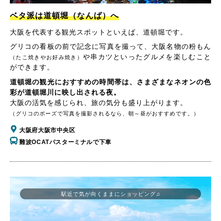
ベタ派は道頓堀（なんば）へ
大阪を代表する観光スポットといえば、道頓堀です。
グリコの看板の前で記念に写真を撮って、大阪名物の粉もん
や串カツといったグルメを楽しむこと
（たこ焼きやお好み焼き）
ができます。
道頓堀の観光におすすめの時間帯は、さまざまなネオンの色
彩が道頓堀川に映し出される夜。
大阪の活気を感じられ、旅の気分も盛り上がります。
（グリコのポーズで写真を撮影されるなら、朝～昼がおすすめです。）
大阪府大阪市中央区
難波OCATバスターミナルで下車
駅近で気が向くままにショッピング♫