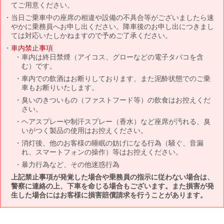
てご用意ください。
当日ご乗車中の座席の相違や設備の不具合等がございましたら速
やかに乗務員へお申し出ください。降車後のお申し出につきまし
ては対応いたしかねますので予めご了承ください。
車内禁止事項
車内は終日禁煙（アイコス、グローなどの電子タバコを含
む）です。
車内での飲酒はお断りしております、また泥酔状態でのご乗
車もお断りいたします。
臭いのきついもの（ファストフード等）の飲食はお控えくだ
さい。
ヘアスプレーや制汗スプレー（香水）など座席が汚れる、臭
いがつく製品の使用はお控えください。
消灯後、他のお客様の睡眠の妨げになる行為（騒ぐ、音漏
れ、スマートフォンの操作）等はお控えください。
暴力行為など、その他迷惑行為
上記禁止事項が発覚した場合や乗務員の指示に従わない場合は、
警察に連絡の上、下車を命じる場合もございます。また損害が発
生した場合にはお客様に損害賠償請求を行うことがあります。