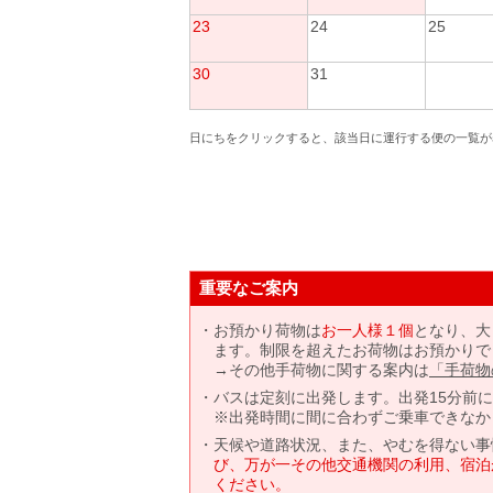
23
24
25
30
31
日にちをクリックすると、該当日に運行する便の一覧が
重要なご案内
お預かり荷物は
お一人様１個
となり、大
ます。制限を超えたお荷物はお預かりで
→その他手荷物に関する案内は
「手荷物
バスは定刻に出発します。出発15分前
※出発時間に間に合わずご乗車できなか
天候や道路状況、また、やむを得ない事
び、万が一その他交通機関の利用、宿泊
ください。