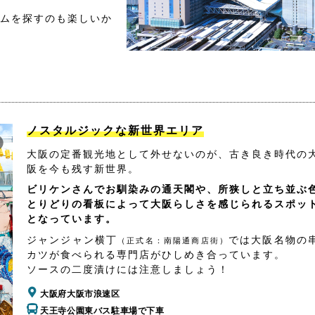
ムを探すのも楽しいか
ノスタルジックな新世界エリア
大阪の定番観光地として外せないのが、古き良き時代の
阪を今も残す新世界。
ビリケンさんでお馴染みの通天閣や、所狭しと立ち並ぶ
とりどりの看板によって大阪らしさを感じられるスポッ
となっています。
ジャンジャン横丁
では大阪名物の
（正式名：南陽通商店街）
カツが食べられる専門店がひしめき合っています。
ソースの二度漬けには注意しましょう！
大阪府大阪市浪速区
天王寺公園東バス駐車場で下車