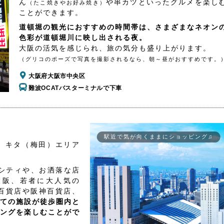
ん
や串カツといったグルメを楽し
（たこ焼きやお好み焼き）
ことができます。
道頓堀の観光におすすめの時間帯は、さまざまなネオン
色彩が道頓堀川に映し出される夜。
大阪の活気を感じられ、旅の気分も盛り上がります。
（グリコのポーズで写真を撮影されるなら、朝～昼がおすすめです。
大阪府大阪市中央区
難波OCATバスターミナルで下車
駅近で気が向くままにショッピング♫
、キタ（梅田）エリア
シティや、お洒落な店
大阪、若者に大人気の
百貨店や阪神百貨店、
ての施設が徒歩圏内と
ングを楽しむことがで