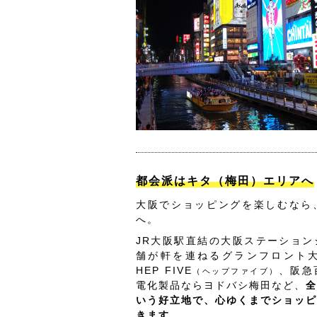
都会派はキタ（梅田）エリアへ
大阪でショッピングを楽しむなら
へ。
JR大阪駅直結の大阪ステーション
舗が軒を連ねるグランフロント
HEP FIVE
、阪急
（ヘップファイブ）
電化製品ならヨドバシ梅田など、
全
いう好立地で、心ゆくまでショッピ
きます。