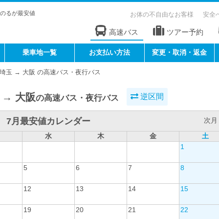
のるが最安値
お体の不自由なお客様
安全
高速バス
ツアー予約
乗車地一覧
お支払い方法
変更・取消・返金
埼玉 → 大阪 の高速バス・夜行バス
 → 大阪
逆区間
の高速バス・夜行バス
7月最安値カレンダー
次月 
水
木
金
土
1
5
6
7
8
12
13
14
15
19
20
21
22