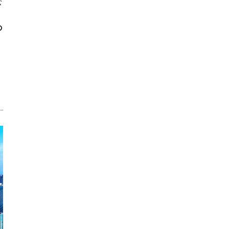
む
の
）