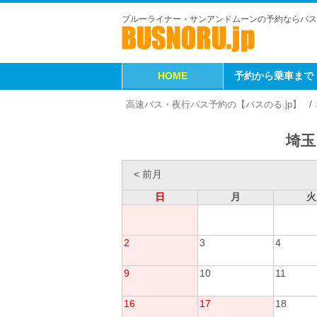
ブルーライナー・サンアンドムーンの予約ならバス
HOME
予約から乗車まで
高速バス・夜行バス予約の【バスのる.jp】
埼玉
< 前月
日
月
火
2
3
4
9
10
11
16
17
18