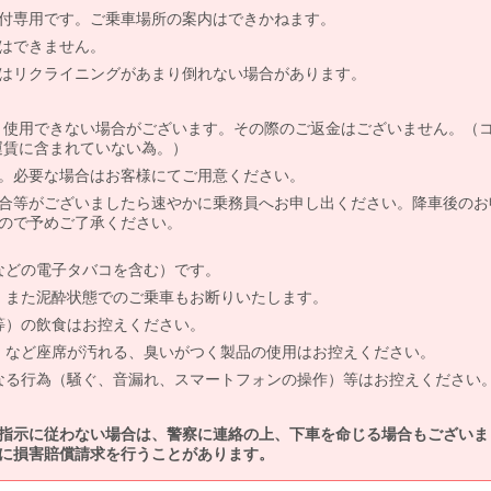
付専用です。ご乗車場所の案内はできかねます。
はできません。
はリクライニングがあまり倒れない場合があります。
より使用できない場合がございます。その際のご返金はございません。（
、運賃に含まれていない為。）
。必要な場合はお客様にてご用意ください。
合等がございましたら速やかに乗務員へお申し出ください。降車後のお
ので予めご了承ください。
などの電子タバコを含む）です。
、また泥酔状態でのご乗車もお断りいたします。
等）の飲食はお控えください。
）など座席が汚れる、臭いがつく製品の使用はお控えください。
なる行為（騒ぐ、音漏れ、スマートフォンの操作）等はお控えください
指示に従わない場合は、警察に連絡の上、下車を命じる場合もございま
に損害賠償請求を行うことがあります。