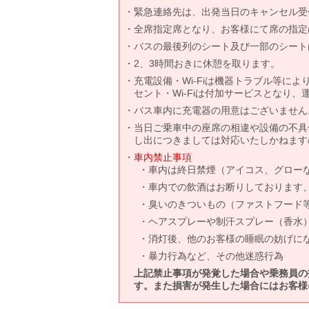
緊急連絡先は、出発当日のキャンセル受
全席指定席となり、お客様にて席の指定
バスの最後列のシート及び一部のシート
2、3時間おきに休憩を取ります。
充電設備・Wi-Fiは機器トラブル等に
セント・Wi-Fiは付加サービスとなり
バス車内に充電器の用意はございません
当日ご乗車中の座席の相違や設備の不具
し出につきましては対応いたしかねます
車内禁止事項
車内は終日禁煙（アイコス、グロー
車内での飲酒はお断りしております
臭いのきついもの（ファストフード
ヘアスプレーや制汗スプレー（香水
消灯後、他のお客様の睡眠の妨げに
暴力行為など、その他迷惑行為
上記禁止事項が発覚した場合や乗務員の
す。また損害が発生した場合にはお客様