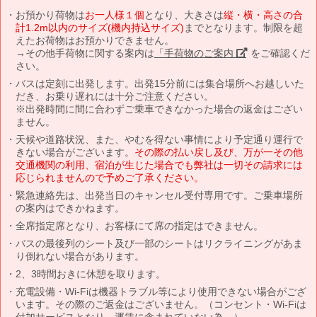
お預かり荷物は
お一人様１個
となり、大きさは
縦・横・高さの合
計1.2m以内のサイズ(機内持込サイズ)
までとなります。制限を超
えたお荷物はお預かりできません。
→その他手荷物に関する案内は
「手荷物のご案内」
をご確認くだ
さい。
バスは定刻に出発します。出発15分前には集合場所へお越しいた
だき、お乗り遅れには十分ご注意ください。
※出発時間に間に合わずご乗車できなかった場合の返金はござい
ません。
天候や道路状況、また、やむを得ない事情により予定通り運行で
きない場合がございます。
その際の払い戻し及び、万が一その他
交通機関の利用、宿泊が生じた場合でも弊社は一切その請求には
応じられませんので予めご了承ください。
緊急連絡先は、出発当日のキャンセル受付専用です。ご乗車場所
の案内はできかねます。
全席指定席となり、お客様にて席の指定はできません。
バスの最後列のシート及び一部のシートはリクライニングがあま
り倒れない場合があります。
2、3時間おきに休憩を取ります。
充電設備・Wi-Fiは機器トラブル等により使用できない場合がござ
います。その際のご返金はございません。（コンセント・Wi-Fiは
付加サービスとなり、運賃に含まれていない為。）