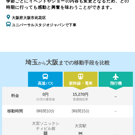
季節ごとにイベントやショーの内容も変更となるため、どの
時期に行っても感動と興奮を味わうことができます。
大阪府大阪市此花区
ユニバーサルスタジオジャパンで下車
埼玉
大阪
までの移動手段を比較
から
高速バス
新幹線・電車
飛行機
0円
15,270円
料金
－
12月の最安値
普通指定席
移動時間
8時間10分
3時間15分
－
大宮ソニックシ
大宮駅
ティビル前