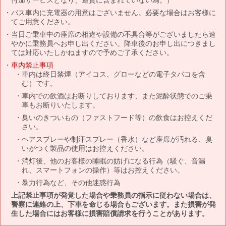
バス車内に充電器の用意はございません。必要な場合はお客様に
てご用意ください。
当日ご乗車中の座席の相違や設備の不具合等がございましたら速
やかに乗務員へお申し出ください。降車後のお申し出につきまし
ては対応いたしかねますので予めご了承ください。
車内禁止事項
車内は終日禁煙（アイコス、グローなどの電子タバコを含
む）です。
車内での飲酒はお断りしております、また泥酔状態でのご乗
車もお断りいたします。
臭いのきついもの（ファストフード等）の飲食はお控えくだ
さい。
ヘアスプレーや制汗スプレー（香水）など座席が汚れる、臭
いがつく製品の使用はお控えください。
消灯後、他のお客様の睡眠の妨げになる行為（騒ぐ、音漏
れ、スマートフォンの操作）等はお控えください。
暴力行為など、その他迷惑行為
上記禁止事項が発覚した場合や乗務員の指示に従わない場合は、
警察に連絡の上、下車を命じる場合もございます。また損害が発
生した場合にはお客様に損害賠償請求を行うことがあります。