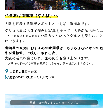
ベタ派は道頓堀（なんば）へ
大阪を代表する観光スポットといえば、道頓堀です。
グリコの看板の前で記念に写真を撮って、大阪名物の粉もん
や串カツといったグルメを楽しむこと
（たこ焼きやお好み焼き）
ができます。
道頓堀の観光におすすめの時間帯は、さまざまなネオンの色
彩が道頓堀川に映し出される夜。
大阪の活気を感じられ、旅の気分も盛り上がります。
（グリコのポーズで写真を撮影されるなら、朝～昼がおすすめです。）
大阪府大阪市中央区
難波OCATバスターミナルで下車
駅近で気が向くままにショッピング♫