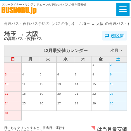
ブルーライナー・サンアンドムーンの予約ならバスのるが最安値
高速バス・夜行バス予約の【バスのる.jp】
埼玉 → 大阪 の高速バス・
埼玉 → 大阪
逆区間
の高速バス・夜行バス
12月最安値カレンダー
次月 >
日
月
火
水
木
金
土
1
2
3
4
5
6
7
8
9
10
11
12
13
14
15
16
17
18
19
20
21
22
23
24
25
26
27
28
29
30
31
日にちをクリックすると、該当日に運行す
は当月最安値