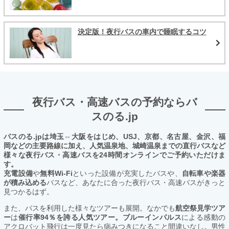
決定版！夜行バスの車内で睡眠するコツ
夜行バス・高速バスの予約ならバ
スのる.jp
バスのる.jpは埼玉⇔大阪をはじめ、USJ、京都、名古屋、金沢、福
岡などの主要路線に加え、人気温泉地、城崎温泉までの直行バスなど
様々な夜行バス・高速バスを24時間オンラインでご予約いただけま
す。
充電設備
や
無料Wi-Fi
といった設備が充実したバスや、
自転車や楽器
が積み込める
バスなど、あなたに合った夜行バス・高速バスがきっと
見つかるはず。
また、バスを利用した様々なツアーも展開。なかでも
航空祭見学ツア
ー
は
催行率94％を誇る人気ツアー。ブルーインパルス
による感動の
アクロバット飛行は一度見たら病みつきになること間違いなし。男性