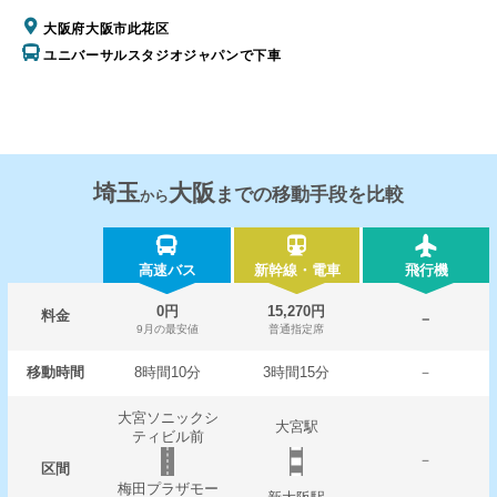
大阪府大阪市此花区
ユニバーサルスタジオジャパンで下車
埼玉
大阪
までの移動手段を比較
から
高速バス
新幹線・電車
飛行機
0円
15,270円
料金
－
9月の最安値
普通指定席
移動時間
8時間10分
3時間15分
－
大宮ソニックシ
大宮駅
ティビル前
－
区間
梅田プラザモー