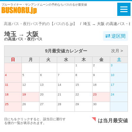
ブルーライナー・サンアンドムーンの予約ならバスのるが最安値
高速バス・夜行バス予約の【バスのる.jp】
埼玉 → 大阪 の高速バス・
埼玉 → 大阪
逆区間
の高速バス・夜行バス
9月最安値カレンダー
次月 >
日
月
火
水
木
金
土
1
2
3
4
5
6
7
8
9
10
11
12
13
14
15
16
17
18
19
20
21
22
23
24
25
26
27
28
29
30
日にちをクリックすると、該当日に運行す
は当月最安値
る便の一覧が表示されます。