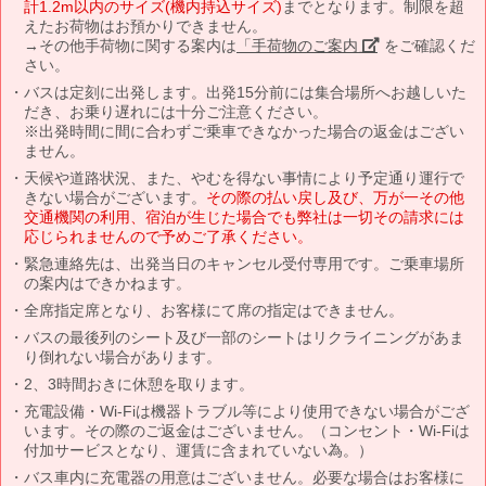
計1.2m以内のサイズ(機内持込サイズ)
までとなります。制限を超
えたお荷物はお預かりできません。
→その他手荷物に関する案内は
「手荷物のご案内」
をご確認くだ
さい。
バスは定刻に出発します。出発15分前には集合場所へお越しいた
だき、お乗り遅れには十分ご注意ください。
※出発時間に間に合わずご乗車できなかった場合の返金はござい
ません。
天候や道路状況、また、やむを得ない事情により予定通り運行で
きない場合がございます。
その際の払い戻し及び、万が一その他
交通機関の利用、宿泊が生じた場合でも弊社は一切その請求には
応じられませんので予めご了承ください。
緊急連絡先は、出発当日のキャンセル受付専用です。ご乗車場所
の案内はできかねます。
全席指定席となり、お客様にて席の指定はできません。
バスの最後列のシート及び一部のシートはリクライニングがあま
り倒れない場合があります。
2、3時間おきに休憩を取ります。
充電設備・Wi-Fiは機器トラブル等により使用できない場合がござ
います。その際のご返金はございません。（コンセント・Wi-Fiは
付加サービスとなり、運賃に含まれていない為。）
バス車内に充電器の用意はございません。必要な場合はお客様に