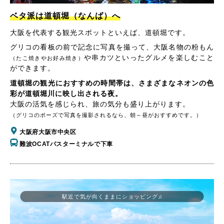
ベタ派は道頓堀（なんば）へ
大阪を代表する観光スポットといえば、道頓堀です。
グリコの看板の前で記念に写真を撮って、大阪名物の粉もん
や串カツといったグルメを楽しむこと
（たこ焼きやお好み焼き）
ができます。
道頓堀の観光におすすめの時間帯は、さまざまなネオンの色
彩が道頓堀川に映し出される夜。
大阪の活気を感じられ、旅の気分も盛り上がります。
（グリコのポーズで写真を撮影されるなら、朝～昼がおすすめです。）
大阪府大阪市中央区
難波OCATバスターミナルで下車
駅近で気が向くままにショッピング♫