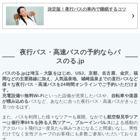
決定版！夜行バスの車内で睡眠するコツ
夜行バス・高速バスの予約ならバ
スのる.jp
バスのる.jpは埼玉⇔大阪をはじめ、USJ、京都、名古屋、金沢、福
岡などの主要路線に加え、人気温泉地、城崎温泉までの直行バスなど
様々な夜行バス・高速バスを24時間オンラインでご予約いただけま
す。
充電設備
や
無料Wi-Fi
といった設備が充実したバスや、
自転車や楽器
が積み込める
バスなど、あなたに合った夜行バス・高速バスがきっと
見つかるはず。
また、バスを利用した様々なツアーも展開。なかでも
航空祭見学ツア
ー
は
催行率94％を誇る人気ツアー。ブルーインパルス
による感動の
アクロバット飛行は一度見たら病みつきになること間違いなし。男性
だけでなく女性グループのお客様にも多数ご参加いただいておりま
す。