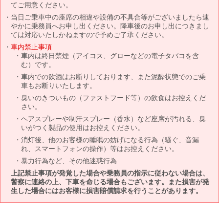
てご用意ください。
当日ご乗車中の座席の相違や設備の不具合等がございましたら速
やかに乗務員へお申し出ください。降車後のお申し出につきまし
ては対応いたしかねますので予めご了承ください。
車内禁止事項
車内は終日禁煙（アイコス、グローなどの電子タバコを含
む）です。
車内での飲酒はお断りしております、また泥酔状態でのご乗
車もお断りいたします。
臭いのきついもの（ファストフード等）の飲食はお控えくだ
さい。
ヘアスプレーや制汗スプレー（香水）など座席が汚れる、臭
いがつく製品の使用はお控えください。
消灯後、他のお客様の睡眠の妨げになる行為（騒ぐ、音漏
れ、スマートフォンの操作）等はお控えください。
暴力行為など、その他迷惑行為
上記禁止事項が発覚した場合や乗務員の指示に従わない場合は、
警察に連絡の上、下車を命じる場合もございます。また損害が発
生した場合にはお客様に損害賠償請求を行うことがあります。