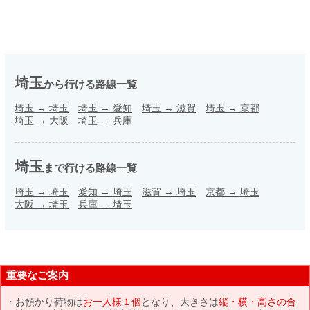
埼玉
から行ける路線一覧
埼玉
→
埼玉
埼玉
→
愛知
埼玉
→
滋賀
埼玉
→
京都
埼玉
→
大阪
埼玉
→
兵庫
埼玉
まで行ける路線一覧
埼玉
→
埼玉
愛知
→
埼玉
滋賀
→
埼玉
京都
→
埼玉
大阪
→
埼玉
兵庫
→
埼玉
重要なご案内
お預かり荷物は
お一人様１個
となり、大きさは
縦・横・高さの合