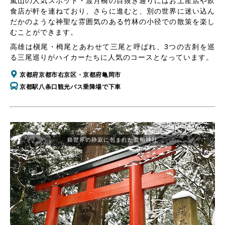
嵐山の人気スポット・渡月橋の目抜き通りにはお土産店や飲
食店が軒を連ねており、さらに進むと、別の世界に迷い込ん
だかのような神聖な雰囲気のある竹林の小径での散策を楽し
むことができます。
高雄は槇尾・栂尾とあわせて三尾と呼ばれ、3つの古刹を巡
る三尾巡りがハイカーたちに人気のコースとなっています。
京都府京都市右京区・京都府亀岡市
京都駅八条口観光バス乗降場で下車
銀世界の静寂に包まれた貴船神社