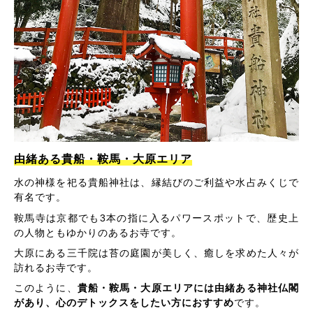
由緒ある貴船・鞍馬・大原エリア
水の神様を祀る貴船神社は、縁結びのご利益や水占みくじで
有名です。
鞍馬寺は京都でも3本の指に入るパワースポットで、歴史上
の人物ともゆかりのあるお寺です。
大原にある三千院は苔の庭園が美しく、癒しを求めた人々が
訪れるお寺です。
このように、
貴船・鞍馬・大原エリアには由緒ある神社仏閣
があり、心のデトックスをしたい方におすすめ
です。