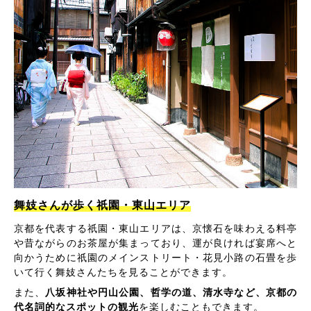
舞妓さんが歩く祇園・東山エリア
京都を代表する祇園・東山エリアは、京懐石を味わえる料亭
や昔ながらのお茶屋が集まっており、運が良ければ宴席へと
向かうために祇園のメインストリート・花見小路の石畳を歩
いて行く舞妓さんたちを見ることができます。
また、
八坂神社や円山公園、哲学の道、清水寺など、京都の
代名詞的なスポットの観光
を楽しむこともできます。