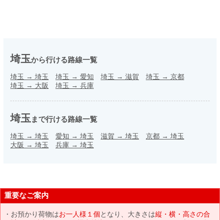
埼玉
から行ける路線一覧
埼玉
→
埼玉
埼玉
→
愛知
埼玉
→
滋賀
埼玉
→
京都
埼玉
→
大阪
埼玉
→
兵庫
埼玉
まで行ける路線一覧
埼玉
→
埼玉
愛知
→
埼玉
滋賀
→
埼玉
京都
→
埼玉
大阪
→
埼玉
兵庫
→
埼玉
重要なご案内
お預かり荷物は
お一人様１個
となり、大きさは
縦・横・高さの合