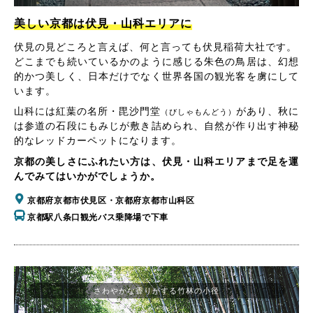
美しい京都は伏見・山科エリアに
伏見の見どころと言えば、何と言っても伏見稲荷大社です。
どこまでも続いているかのように感じる朱色の鳥居は、幻想
的かつ美しく、日本だけでなく世界各国の観光客を虜にして
います。
山科には紅葉の名所・毘沙門堂
があり、秋に
（びしゃもんどう）
は参道の石段にもみじが敷き詰められ、自然が作り出す神秘
的なレッドカーペットになります。
京都の美しさにふれたい方は、伏見・山科エリアまで足を運
んでみてはいかがでしょうか。
京都府京都市伏見区・京都府京都市山科区
京都駅八条口観光バス乗降場で下車
さわやかな香りがする竹林の小径