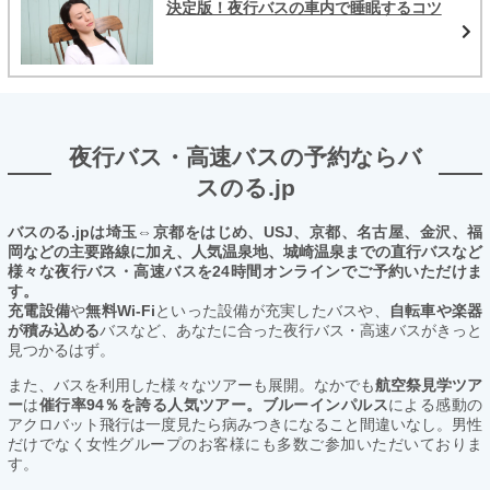
決定版！夜行バスの車内で睡眠するコツ
夜行バス・高速バスの予約ならバ
スのる.jp
バスのる.jpは埼玉⇔京都をはじめ、USJ、京都、名古屋、金沢、福
岡などの主要路線に加え、人気温泉地、城崎温泉までの直行バスなど
様々な夜行バス・高速バスを24時間オンラインでご予約いただけま
す。
充電設備
や
無料Wi-Fi
といった設備が充実したバスや、
自転車や楽器
が積み込める
バスなど、あなたに合った夜行バス・高速バスがきっと
見つかるはず。
また、バスを利用した様々なツアーも展開。なかでも
航空祭見学ツア
ー
は
催行率94％を誇る人気ツアー。ブルーインパルス
による感動の
アクロバット飛行は一度見たら病みつきになること間違いなし。男性
だけでなく女性グループのお客様にも多数ご参加いただいておりま
す。