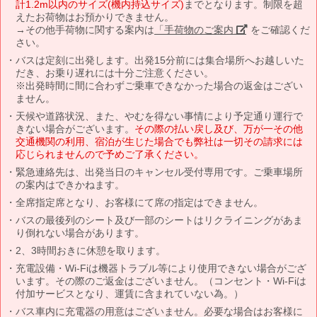
計1.2m以内のサイズ(機内持込サイズ)
までとなります。制限を超
えたお荷物はお預かりできません。
→その他手荷物に関する案内は
「手荷物のご案内」
をご確認くだ
さい。
バスは定刻に出発します。出発15分前には集合場所へお越しいた
だき、お乗り遅れには十分ご注意ください。
※出発時間に間に合わずご乗車できなかった場合の返金はござい
ません。
天候や道路状況、また、やむを得ない事情により予定通り運行で
きない場合がございます。
その際の払い戻し及び、万が一その他
交通機関の利用、宿泊が生じた場合でも弊社は一切その請求には
応じられませんので予めご了承ください。
緊急連絡先は、出発当日のキャンセル受付専用です。ご乗車場所
の案内はできかねます。
全席指定席となり、お客様にて席の指定はできません。
バスの最後列のシート及び一部のシートはリクライニングがあま
り倒れない場合があります。
2、3時間おきに休憩を取ります。
充電設備・Wi-Fiは機器トラブル等により使用できない場合がござ
います。その際のご返金はございません。（コンセント・Wi-Fiは
付加サービスとなり、運賃に含まれていない為。）
バス車内に充電器の用意はございません。必要な場合はお客様に