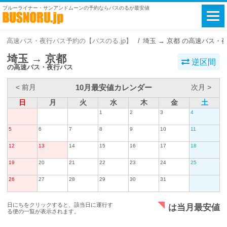
ブルーライナー・サンアンドムーンの予約ならバスのるが最安値
高速バス・夜行バス予約の【バスのる.jp】
埼玉 → 京都 の高速バス・
埼玉 → 京都
逆区間
の高速バス・夜行バス
10月最安値カレンダー
< 前月
次月 >
日
月
火
水
木
金
土
1
2
3
4
5
6
7
8
9
10
11
12
13
14
15
16
17
18
19
20
21
22
23
24
25
26
27
28
29
30
31
日にちをクリックすると、該当日に運行す
は当月最安値
る便の一覧が表示されます。