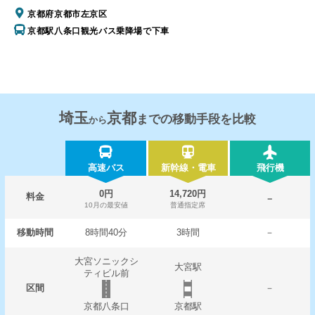
京都府京都市左京区
京都駅八条口観光バス乗降場で下車
埼玉
京都
までの移動手段を比較
から
高速バス
新幹線・電車
飛行機
0円
14,720円
料金
－
10月の最安値
普通指定席
移動時間
8時間40分
3時間
－
大宮ソニックシ
大宮駅
ティビル前
区間
－
京都八条口
京都駅