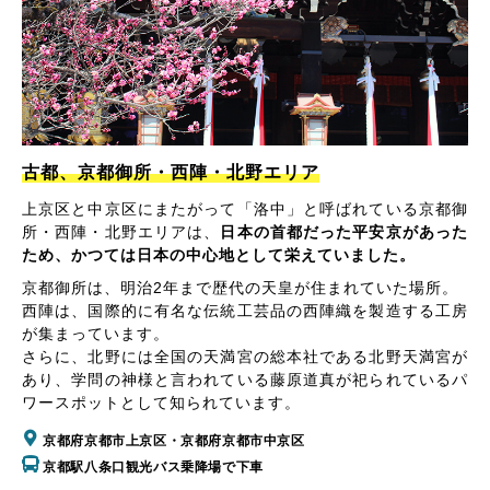
古都、京都御所・西陣・北野エリア
上京区と中京区にまたがって「洛中」と呼ばれている京都御
所・西陣・北野エリアは、
日本の首都だった平安京があった
ため、かつては日本の中心地として栄えていました。
京都御所は、明治2年まで歴代の天皇が住まれていた場所。
西陣は、国際的に有名な伝統工芸品の西陣織を製造する工房
が集まっています。
さらに、北野には全国の天満宮の総本社である北野天満宮が
あり、学問の神様と言われている藤原道真が祀られているパ
ワースポットとして知られています。
京都府京都市上京区・京都府京都市中京区
京都駅八条口観光バス乗降場で下車