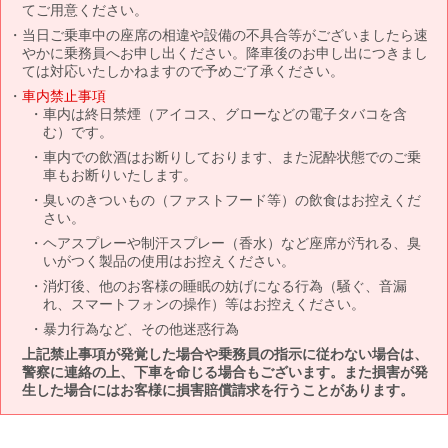
てご用意ください。
当日ご乗車中の座席の相違や設備の不具合等がございましたら速
やかに乗務員へお申し出ください。降車後のお申し出につきまし
ては対応いたしかねますので予めご了承ください。
車内禁止事項
車内は終日禁煙（アイコス、グローなどの電子タバコを含
む）です。
車内での飲酒はお断りしております、また泥酔状態でのご乗
車もお断りいたします。
臭いのきついもの（ファストフード等）の飲食はお控えくだ
さい。
ヘアスプレーや制汗スプレー（香水）など座席が汚れる、臭
いがつく製品の使用はお控えください。
消灯後、他のお客様の睡眠の妨げになる行為（騒ぐ、音漏
れ、スマートフォンの操作）等はお控えください。
暴力行為など、その他迷惑行為
上記禁止事項が発覚した場合や乗務員の指示に従わない場合は、
警察に連絡の上、下車を命じる場合もございます。また損害が発
生した場合にはお客様に損害賠償請求を行うことがあります。