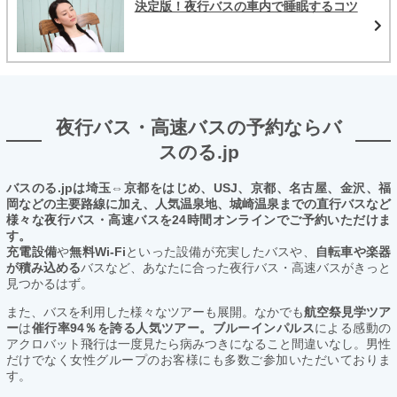
決定版！夜行バスの車内で睡眠するコツ
夜行バス・高速バスの予約ならバ
スのる.jp
バスのる.jpは埼玉⇔京都をはじめ、USJ、京都、名古屋、金沢、福
岡などの主要路線に加え、人気温泉地、城崎温泉までの直行バスなど
様々な夜行バス・高速バスを24時間オンラインでご予約いただけま
す。
充電設備
や
無料Wi-Fi
といった設備が充実したバスや、
自転車や楽器
が積み込める
バスなど、あなたに合った夜行バス・高速バスがきっと
見つかるはず。
また、バスを利用した様々なツアーも展開。なかでも
航空祭見学ツア
ー
は
催行率94％を誇る人気ツアー。ブルーインパルス
による感動の
アクロバット飛行は一度見たら病みつきになること間違いなし。男性
だけでなく女性グループのお客様にも多数ご参加いただいておりま
す。