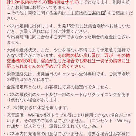
計1.2m以内のサイズ(機内持込サイズ)
までとなります。制限を超
えたお荷物はお預かりできません。
→その他手荷物に関する案内は
「手荷物のご案内」
をご確認くだ
さい。
バスは定刻に出発します。出発15分前には集合場所へお越しいた
だき、お乗り遅れには十分ご注意ください。
※出発時間に間に合わずご乗車できなかった場合の返金はござい
ません。
天候や道路状況、また、やむを得ない事情により予定通り運行で
きない場合がございます。
その際の払い戻し及び、万が一その他
交通機関の利用、宿泊が生じた場合でも弊社は一切その請求には
応じられませんので予めご了承ください。
緊急連絡先は、出発当日のキャンセル受付専用です。ご乗車場所
の案内はできかねます。
全席指定席となり、お客様にて席の指定はできません。
バスの最後列のシート及び一部のシートはリクライニングがあま
り倒れない場合があります。
2、3時間おきに休憩を取ります。
充電設備・Wi-Fiは機器トラブル等により使用できない場合がござ
います。その際のご返金はございません。（コンセント・Wi-Fiは
付加サービスとなり、運賃に含まれていない為。）
バス車内に充電器の用意はございません。必要な場合はお客様に