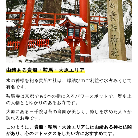
由緒ある貴船・鞍馬・大原エリア
水の神様を祀る貴船神社は、縁結びのご利益や水占みくじで
有名です。
鞍馬寺は京都でも3本の指に入るパワースポットで、歴史上
の人物ともゆかりのあるお寺です。
大原にある三千院は苔の庭園が美しく、癒しを求めた人々が
訪れるお寺です。
このように、
貴船・鞍馬・大原エリアには由緒ある神社仏閣
があり、心のデトックスをしたい方におすすめ
です。