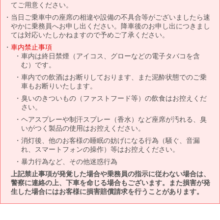
てご用意ください。
当日ご乗車中の座席の相違や設備の不具合等がございましたら速
やかに乗務員へお申し出ください。降車後のお申し出につきまし
ては対応いたしかねますので予めご了承ください。
車内禁止事項
車内は終日禁煙（アイコス、グローなどの電子タバコを含
む）です。
車内での飲酒はお断りしております、また泥酔状態でのご乗
車もお断りいたします。
臭いのきついもの（ファストフード等）の飲食はお控えくだ
さい。
ヘアスプレーや制汗スプレー（香水）など座席が汚れる、臭
いがつく製品の使用はお控えください。
消灯後、他のお客様の睡眠の妨げになる行為（騒ぐ、音漏
れ、スマートフォンの操作）等はお控えください。
暴力行為など、その他迷惑行為
上記禁止事項が発覚した場合や乗務員の指示に従わない場合は、
警察に連絡の上、下車を命じる場合もございます。また損害が発
生した場合にはお客様に損害賠償請求を行うことがあります。