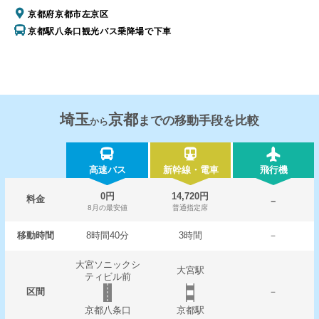
京都府京都市左京区
京都駅八条口観光バス乗降場で下車
埼玉
京都
までの移動手段を比較
から
高速バス
新幹線・電車
飛行機
0円
14,720円
料金
－
8月の最安値
普通指定席
移動時間
8時間40分
3時間
－
大宮ソニックシ
大宮駅
ティビル前
区間
－
京都八条口
京都駅