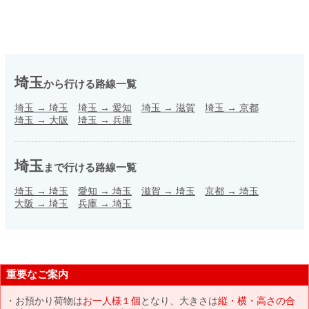
埼玉
から行ける路線一覧
埼玉
→
埼玉
埼玉
→
愛知
埼玉
→
滋賀
埼玉
→
京都
埼玉
→
大阪
埼玉
→
兵庫
埼玉
まで行ける路線一覧
埼玉
→
埼玉
愛知
→
埼玉
滋賀
→
埼玉
京都
→
埼玉
大阪
→
埼玉
兵庫
→
埼玉
重要なご案内
お預かり荷物は
お一人様１個
となり、大きさは
縦・横・高さの合