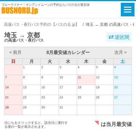
ブルーライナー・サンアンドムーンの予約ならバスのるが最安値
高速バス・夜行バス予約の【バスのる.jp】
埼玉 → 京都 の高速バス・
埼玉 → 京都
逆区間
の高速バス・夜行バス
8月最安値カレンダー
< 前月
次月 >
日
月
火
水
木
金
土
1
2
3
4
5
6
7
8
9
10
11
12
13
14
15
16
17
18
19
20
21
22
23
24
25
26
27
28
29
30
31
日にちをクリックすると、該当日に運行す
は当月最安値
る便の一覧が表示されます。