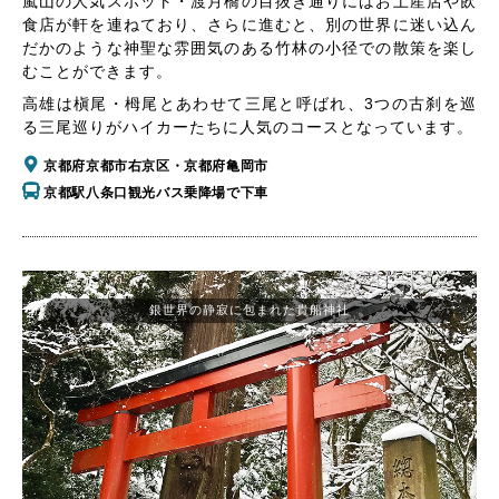
嵐山の人気スポット・渡月橋の目抜き通りにはお土産店や飲
食店が軒を連ねており、さらに進むと、別の世界に迷い込ん
だかのような神聖な雰囲気のある竹林の小径での散策を楽し
むことができます。
高雄は槇尾・栂尾とあわせて三尾と呼ばれ、3つの古刹を巡
る三尾巡りがハイカーたちに人気のコースとなっています。
京都府京都市右京区・京都府亀岡市
京都駅八条口観光バス乗降場で下車
銀世界の静寂に包まれた貴船神社