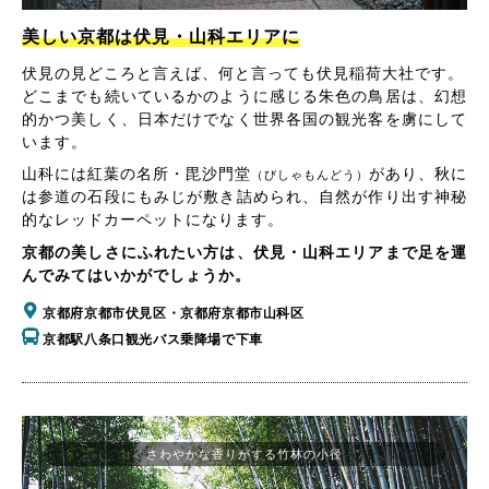
美しい京都は伏見・山科エリアに
伏見の見どころと言えば、何と言っても伏見稲荷大社です。
どこまでも続いているかのように感じる朱色の鳥居は、幻想
的かつ美しく、日本だけでなく世界各国の観光客を虜にして
います。
山科には紅葉の名所・毘沙門堂
があり、秋に
（びしゃもんどう）
は参道の石段にもみじが敷き詰められ、自然が作り出す神秘
的なレッドカーペットになります。
京都の美しさにふれたい方は、伏見・山科エリアまで足を運
んでみてはいかがでしょうか。
京都府京都市伏見区・京都府京都市山科区
京都駅八条口観光バス乗降場で下車
さわやかな香りがする竹林の小径