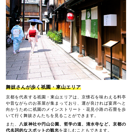
舞妓さんが歩く祇園・東山エリア
京都を代表する祇園・東山エリアは、京懐石を味わえる料亭
や昔ながらのお茶屋が集まっており、運が良ければ宴席へと
向かうために祇園のメインストリート・花見小路の石畳を歩
いて行く舞妓さんたちを見ることができます。
また、
八坂神社や円山公園、哲学の道、清水寺など、京都の
代名詞的なスポットの観光
を楽しむこともできます。