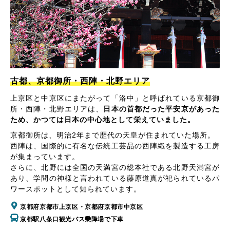
古都、京都御所・西陣・北野エリア
上京区と中京区にまたがって「洛中」と呼ばれている京都御
所・西陣・北野エリアは、
日本の首都だった平安京があった
ため、かつては日本の中心地として栄えていました。
京都御所は、明治2年まで歴代の天皇が住まれていた場所。
西陣は、国際的に有名な伝統工芸品の西陣織を製造する工房
が集まっています。
さらに、北野には全国の天満宮の総本社である北野天満宮が
あり、学問の神様と言われている藤原道真が祀られているパ
ワースポットとして知られています。
京都府京都市上京区・京都府京都市中京区
京都駅八条口観光バス乗降場で下車