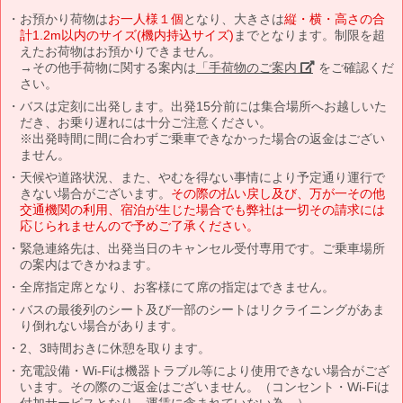
お預かり荷物は
お一人様１個
となり、大きさは
縦・横・高さの合
計1.2m以内のサイズ(機内持込サイズ)
までとなります。制限を超
えたお荷物はお預かりできません。
→その他手荷物に関する案内は
「手荷物のご案内」
をご確認くだ
さい。
バスは定刻に出発します。出発15分前には集合場所へお越しいた
だき、お乗り遅れには十分ご注意ください。
※出発時間に間に合わずご乗車できなかった場合の返金はござい
ません。
天候や道路状況、また、やむを得ない事情により予定通り運行で
きない場合がございます。
その際の払い戻し及び、万が一その他
交通機関の利用、宿泊が生じた場合でも弊社は一切その請求には
応じられませんので予めご了承ください。
緊急連絡先は、出発当日のキャンセル受付専用です。ご乗車場所
の案内はできかねます。
全席指定席となり、お客様にて席の指定はできません。
バスの最後列のシート及び一部のシートはリクライニングがあま
り倒れない場合があります。
2、3時間おきに休憩を取ります。
充電設備・Wi-Fiは機器トラブル等により使用できない場合がござ
います。その際のご返金はございません。（コンセント・Wi-Fiは
付加サービスとなり、運賃に含まれていない為。）