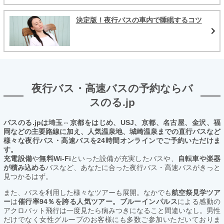
決定版！夜行バスの車内で睡眠するコツ
夜行バス・高速バスの予約ならバ
スのる.jp
バスのる.jpは埼玉⇔京都をはじめ、USJ、京都、名古屋、金沢、福
岡などの主要路線に加え、人気温泉地、城崎温泉までの直行バスなど
様々な夜行バス・高速バスを24時間オンラインでご予約いただけま
す。
充電設備
や
無料Wi-Fi
といった設備が充実したバスや、
自転車や楽器
が積み込める
バスなど、あなたに合った夜行バス・高速バスがきっと
見つかるはず。
また、バスを利用した様々なツアーも展開。なかでも
航空祭見学ツア
ー
は
催行率94％を誇る人気ツアー。ブルーインパルス
による感動の
アクロバット飛行は一度見たら病みつきになること間違いなし。男性
だけでなく女性グループのお客様にも多数ご参加いただいておりま