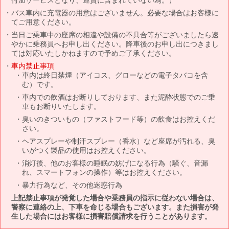
バス車内に充電器の用意はございません。必要な場合はお客様に
てご用意ください。
当日ご乗車中の座席の相違や設備の不具合等がございましたら速
やかに乗務員へお申し出ください。降車後のお申し出につきまし
ては対応いたしかねますので予めご了承ください。
車内禁止事項
車内は終日禁煙（アイコス、グローなどの電子タバコを含
む）です。
車内での飲酒はお断りしております、また泥酔状態でのご乗
車もお断りいたします。
臭いのきついもの（ファストフード等）の飲食はお控えくだ
さい。
ヘアスプレーや制汗スプレー（香水）など座席が汚れる、臭
いがつく製品の使用はお控えください。
消灯後、他のお客様の睡眠の妨げになる行為（騒ぐ、音漏
れ、スマートフォンの操作）等はお控えください。
暴力行為など、その他迷惑行為
上記禁止事項が発覚した場合や乗務員の指示に従わない場合は、
警察に連絡の上、下車を命じる場合もございます。また損害が発
生した場合にはお客様に損害賠償請求を行うことがあります。