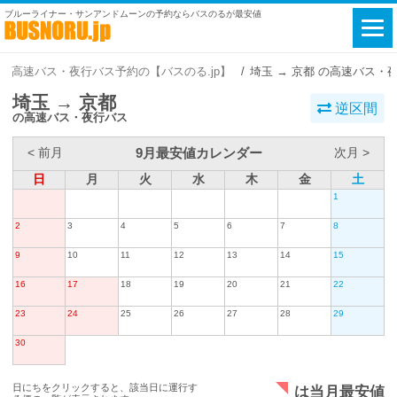
ブルーライナー・サンアンドムーンの予約ならバスのるが最安値
高速バス・夜行バス予約の【バスのる.jp】
埼玉 → 京都 の高速バス・
埼玉 → 京都
逆区間
の高速バス・夜行バス
9月最安値カレンダー
< 前月
次月 >
日
月
火
水
木
金
土
1
2
3
4
5
6
7
8
9
10
11
12
13
14
15
16
17
18
19
20
21
22
23
24
25
26
27
28
29
30
日にちをクリックすると、該当日に運行す
は当月最安値