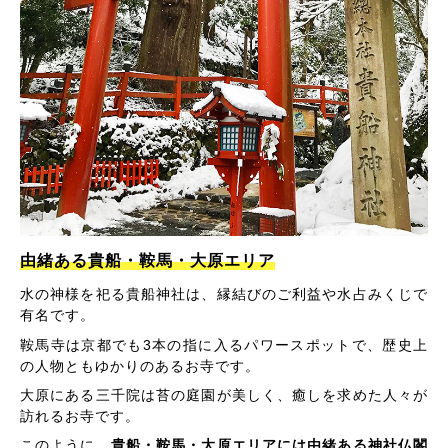
由緒ある貴船・鞍馬・大原エリア
水の神様を祀る貴船神社は、縁結びのご利益や水占みくじで
有名です。
鞍馬寺は京都でも3本の指に入るパワースポットで、歴史上
の人物ともゆかりのあるお寺です。
大原にある三千院は苔の庭園が美しく、癒しを求めた人々が
訪れるお寺です。
このように、
貴船・鞍馬・大原エリアには由緒ある神社仏閣