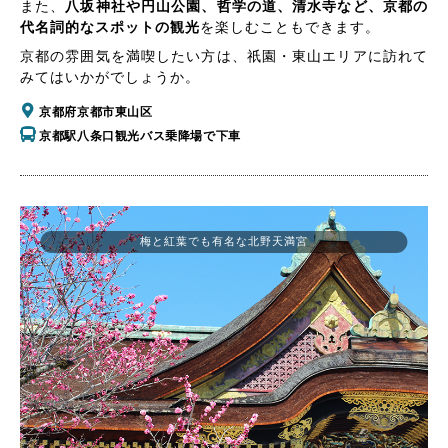
また、
八坂神社や円山公園、哲学の道、清水寺など、京都の
代名詞的なスポットの観光
を楽しむこともできます。
京都の雰囲気を満喫したい方は、祇園・東山エリアに訪れて
みてはいかがでしょうか。
京都府京都市東山区
京都駅八条口観光バス乗降場で下車
梅と紅葉でも有名な北野天満宮