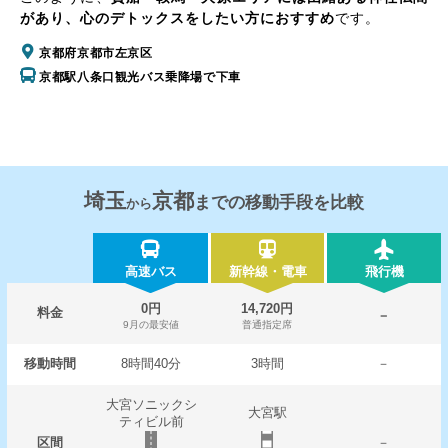
があり、心のデトックスをしたい方におすすめ
です。
京都府京都市左京区
京都駅八条口観光バス乗降場で下車
埼玉
京都
までの移動手段を比較
から
高速バス
新幹線・電車
飛行機
0円
14,720円
料金
－
9月の最安値
普通指定席
移動時間
8時間40分
3時間
－
大宮ソニックシ
大宮駅
ティビル前
区間
－