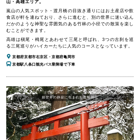
山・高雄エリア。
嵐山の人気スポット・渡月橋の目抜き通りにはお土産店や飲
食店が軒を連ねており、さらに進むと、別の世界に迷い込ん
だかのような神聖な雰囲気のある竹林の小径での散策を楽し
むことができます。
高雄は槇尾・栂尾とあわせて三尾と呼ばれ、3つの古刹を巡
る三尾巡りがハイカーたちに人気のコースとなっています。
京都府京都市右京区・京都府亀岡市
京都駅八条口観光バス乗降場で下車
銀世界の静寂に包まれた貴船神社