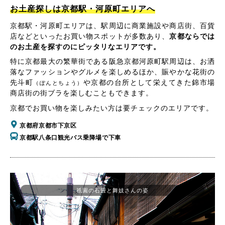
お土産探しは京都駅・河原町エリアへ
京都駅・河原町エリアは、駅周辺に商業施設や商店街、百貨
店などといったお買い物スポットが多数あり、
京都ならでは
のお土産を探すのにピッタリなエリアです。
特に京都最大の繁華街である阪急京都河原町駅周辺は、お洒
落なファッションやグルメを楽しめるほか、賑やかな花街の
先斗町
や京都の台所として栄えてきた錦市場
（ぽんとちょう）
商店街の街ブラを楽しむこともできます。
京都でお買い物を楽しみたい方は要チェックのエリアです。
京都府京都市下京区
京都駅八条口観光バス乗降場で下車
祇園の石畳と舞妓さんの姿