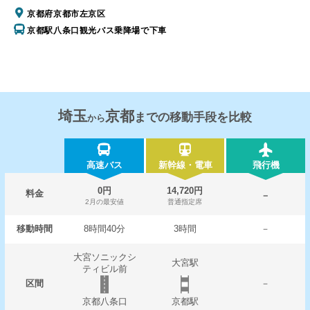
京都府京都市左京区
京都駅八条口観光バス乗降場で下車
埼玉
京都
までの移動手段を比較
から
高速バス
新幹線・電車
飛行機
0円
14,720円
料金
－
2月の最安値
普通指定席
移動時間
8時間40分
3時間
－
大宮ソニックシ
大宮駅
ティビル前
区間
－
京都八条口
京都駅