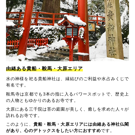
由緒ある貴船・鞍馬・大原エリア
水の神様を祀る貴船神社は、縁結びのご利益や水占みくじで
有名です。
鞍馬寺は京都でも3本の指に入るパワースポットで、歴史上
の人物ともゆかりのあるお寺です。
大原にある三千院は苔の庭園が美しく、癒しを求めた人々が
訪れるお寺です。
このように、
貴船・鞍馬・大原エリアには由緒ある神社仏閣
があり、心のデトックスをしたい方におすすめ
です。