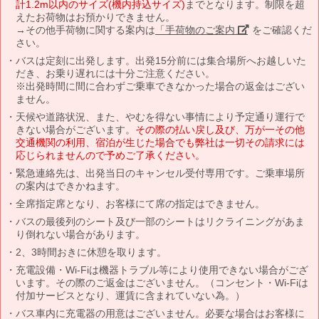
計1.2m以内のサイズ(機内持込サイズ)
までとなります。制限を超
えたお荷物はお預かりできません。
→その他手荷物に関する案内は
「手荷物のご案内」
をご確認くだ
さい。
バスは定刻に出発します。出発15分前には集合場所へお越しいた
だき、お乗り遅れには十分ご注意ください。
※出発時間に間に合わずご乗車できなかった場合の返金はござい
ません。
天候や道路状況、また、やむを得ない事情により予定通り運行で
きない場合がございます。
その際の払い戻し及び、万が一その他
交通機関の利用、宿泊が生じた場合でも弊社は一切その請求には
応じられませんので予めご了承ください。
緊急連絡先は、出発当日のキャンセル受付専用です。ご乗車場所
の案内はできかねます。
全席指定席となり、お客様にて席の指定はできません。
バスの最後列のシート及び一部のシートはリクライニングがあま
り倒れない場合があります。
2、3時間おきに休憩を取ります。
充電設備・Wi-Fiは機器トラブル等により使用できない場合がござ
います。その際のご返金はございません。（コンセント・Wi-Fiは
付加サービスとなり、運賃に含まれていない為。）
バス車内に充電器の用意はございません。必要な場合はお客様に