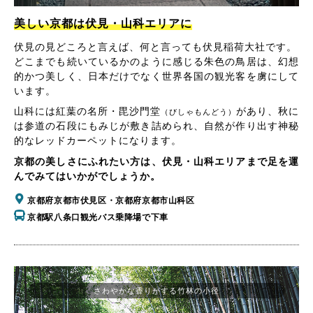
美しい京都は伏見・山科エリアに
伏見の見どころと言えば、何と言っても伏見稲荷大社です。
どこまでも続いているかのように感じる朱色の鳥居は、幻想
的かつ美しく、日本だけでなく世界各国の観光客を虜にして
います。
山科には紅葉の名所・毘沙門堂
があり、秋に
（びしゃもんどう）
は参道の石段にもみじが敷き詰められ、自然が作り出す神秘
的なレッドカーペットになります。
京都の美しさにふれたい方は、伏見・山科エリアまで足を運
んでみてはいかがでしょうか。
京都府京都市伏見区・京都府京都市山科区
京都駅八条口観光バス乗降場で下車
さわやかな香りがする竹林の小径