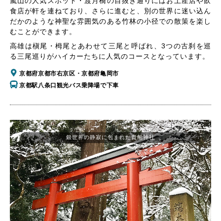
嵐山の人気スポット・渡月橋の目抜き通りにはお土産店や飲
食店が軒を連ねており、さらに進むと、別の世界に迷い込ん
だかのような神聖な雰囲気のある竹林の小径での散策を楽し
むことができます。
高雄は槇尾・栂尾とあわせて三尾と呼ばれ、3つの古刹を巡
る三尾巡りがハイカーたちに人気のコースとなっています。
京都府京都市右京区・京都府亀岡市
京都駅八条口観光バス乗降場で下車
銀世界の静寂に包まれた貴船神社