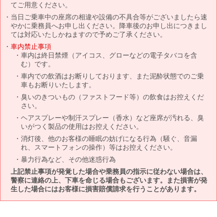
てご用意ください。
当日ご乗車中の座席の相違や設備の不具合等がございましたら速
やかに乗務員へお申し出ください。降車後のお申し出につきまし
ては対応いたしかねますので予めご了承ください。
車内禁止事項
車内は終日禁煙（アイコス、グローなどの電子タバコを含
む）です。
車内での飲酒はお断りしております、また泥酔状態でのご乗
車もお断りいたします。
臭いのきついもの（ファストフード等）の飲食はお控えくだ
さい。
ヘアスプレーや制汗スプレー（香水）など座席が汚れる、臭
いがつく製品の使用はお控えください。
消灯後、他のお客様の睡眠の妨げになる行為（騒ぐ、音漏
れ、スマートフォンの操作）等はお控えください。
暴力行為など、その他迷惑行為
上記禁止事項が発覚した場合や乗務員の指示に従わない場合は、
警察に連絡の上、下車を命じる場合もございます。また損害が発
生した場合にはお客様に損害賠償請求を行うことがあります。