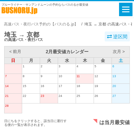
ブルーライナー・サンアンドムーンの予約ならバスのるが最安値
高速バス・夜行バス予約の【バスのる.jp】
埼玉 → 京都 の高速バス・
埼玉 → 京都
逆区間
の高速バス・夜行バス
2月最安値カレンダー
< 前月
次月 >
日
月
火
水
木
金
土
1
2
3
4
5
6
7
8
9
10
11
12
13
14
15
16
17
18
19
20
21
22
23
24
25
26
27
28
日にちをクリックすると、該当日に運行す
は当月最安値
る便の一覧が表示されます。