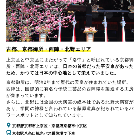
古都、京都御所・西陣・北野エリア
上京区と中京区にまたがって「洛中」と呼ばれている京都御
所・西陣・北野エリアは、
日本の首都だった平安京があった
ため、かつては日本の中心地として栄えていました。
京都御所は、明治2年まで歴代の天皇が住まれていた場所。
西陣は、国際的に有名な伝統工芸品の西陣織を製造する工房
が集まっています。
さらに、北野には全国の天満宮の総本社である北野天満宮が
あり、学問の神様と言われている藤原道真が祀られているパ
ワースポットとして知られています。
京都府京都市上京区・京都府京都市中京区
京都駅八条口観光バス乗降場で下車