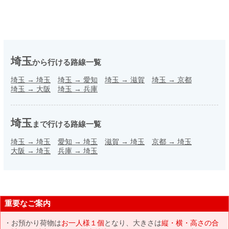
埼玉
から行ける路線一覧
埼玉
→
埼玉
埼玉
→
愛知
埼玉
→
滋賀
埼玉
→
京都
埼玉
→
大阪
埼玉
→
兵庫
埼玉
まで行ける路線一覧
埼玉
→
埼玉
愛知
→
埼玉
滋賀
→
埼玉
京都
→
埼玉
大阪
→
埼玉
兵庫
→
埼玉
重要なご案内
お預かり荷物は
お一人様１個
となり、大きさは
縦・横・高さの合