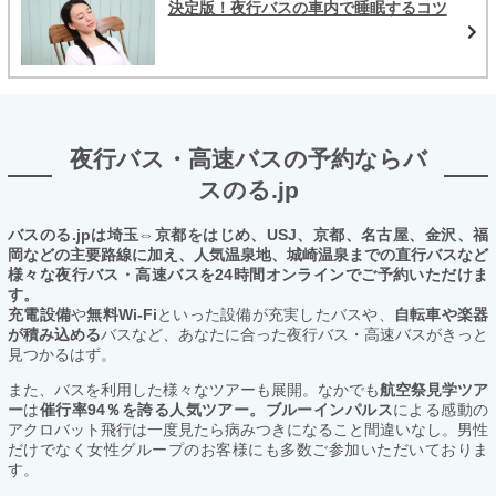
決定版！夜行バスの車内で睡眠するコツ
夜行バス・高速バスの予約ならバ
スのる.jp
バスのる.jpは埼玉⇔京都をはじめ、USJ、京都、名古屋、金沢、福
岡などの主要路線に加え、人気温泉地、城崎温泉までの直行バスなど
様々な夜行バス・高速バスを24時間オンラインでご予約いただけま
す。
充電設備
や
無料Wi-Fi
といった設備が充実したバスや、
自転車や楽器
が積み込める
バスなど、あなたに合った夜行バス・高速バスがきっと
見つかるはず。
また、バスを利用した様々なツアーも展開。なかでも
航空祭見学ツア
ー
は
催行率94％を誇る人気ツアー。ブルーインパルス
による感動の
アクロバット飛行は一度見たら病みつきになること間違いなし。男性
だけでなく女性グループのお客様にも多数ご参加いただいておりま
す。