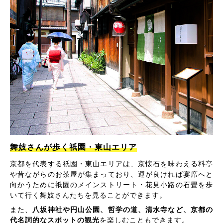
舞妓さんが歩く祇園・東山エリア
京都を代表する祇園・東山エリアは、京懐石を味わえる料亭
や昔ながらのお茶屋が集まっており、運が良ければ宴席へと
向かうために祇園のメインストリート・花見小路の石畳を歩
いて行く舞妓さんたちを見ることができます。
また、
八坂神社や円山公園、哲学の道、清水寺など、京都の
代名詞的なスポットの観光
を楽しむこともできます。