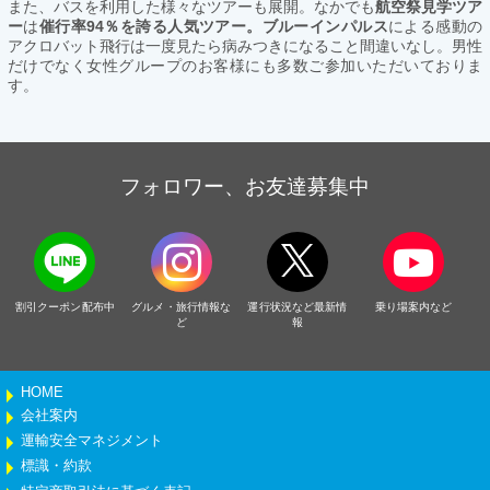
また、バスを利用した様々なツアーも展開。なかでも
航空祭見学ツア
ー
は
催行率94％を誇る人気ツアー。ブルーインパルス
による感動の
アクロバット飛行は一度見たら病みつきになること間違いなし。男性
だけでなく女性グループのお客様にも多数ご参加いただいておりま
す。
フォロワー、お友達募集中
割引クーポン配布中
グルメ・旅行情報な
運行状況など最新情
乗り場案内など
ど
報
HOME
会社案内
運輸安全マネジメント
標識・約款