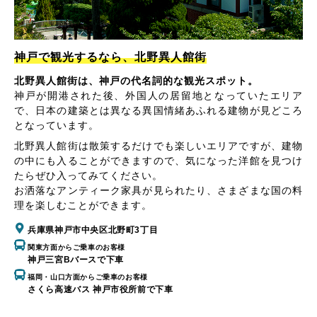
神戸で観光するなら、北野異人館街
北野異人館街は、神戸の代名詞的な観光スポット。
神戸が開港された後、外国人の居留地となっていたエリア
で、日本の建築とは異なる異国情緒あふれる建物が見どころ
となっています。
北野異人館街は散策するだけでも楽しいエリアですが、建物
の中にも入ることができますので、気になった洋館を見つけ
たらぜひ入ってみてください。
お洒落なアンティーク家具が見られたり、さまざまな国の料
理を楽しむことができます。
兵庫県神戸市中央区北野町3丁目
関東方面からご乗車のお客様
神戸三宮Bバースで下車
福岡・山口方面からご乗車のお客様
さくら高速バス 神戸市役所前で下車