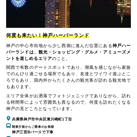
何度も来たい！神戸ハーバーランド
神戸の中心市街地から少し西側に進んだ位置にある
神戸ハー
バーランドは、観光・ショッピング・グルメ・アミューズメ
ントを楽しめるエリア
のこと。
関西で有数のデートスポットであり、潮風を感じながら家族
でのんびり過ごせる場所でもあり、友達とワイワイ遊ぶとこ
ろでもあり、国内外からたくさんの観光客が訪れる観光地で
もあります。
エリア全体がお洒落でフォトジェニックでありながら、訪れ
る時間帯によって雰囲気も異なるので、何度も訪れたくなる
神戸の見どころとなっています。
兵庫県神戸市中央区東川崎町1丁目
関東方面からご乗車のお客様
神戸三宮Bバースで下車