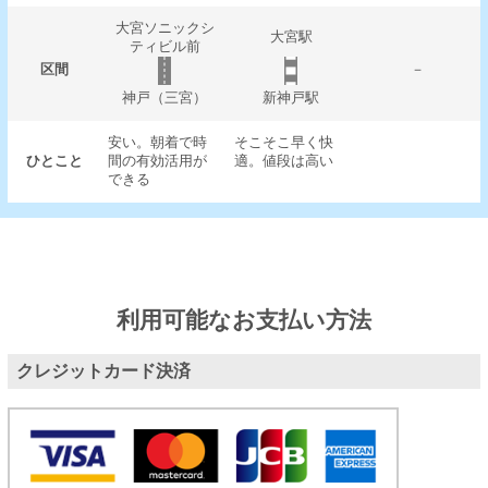
大宮ソニックシ
大宮駅
ティビル前
区間
－
神戸（三宮）
新神戸駅
安い。朝着で時
そこそこ早く快
ひとこと
間の有効活用が
適。値段は高い
できる
利用可能なお支払い方法
クレジットカード決済