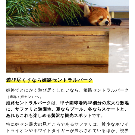
遊び尽くすなら姫路セントラルパーク
姫路でとにかく遊び尽くしたいなら、姫路セントラルパーク
へ。
（通称：姫セン）
姫路セントラルパークは、甲子園球場約48個分の広大な敷地
に、サファリと遊園地、夏ならプール、冬ならスケートと、
あれもこれも楽しめる贅沢な観光スポット
です。
特に姫セン最大の見どころであるサファリは、希少なホワイ
トライオンやホワイトタイガーが展示されているほか、視界