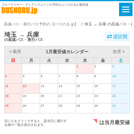
ブルーライナー・サンアンドムーンの予約ならバスのるが最安値
高速バス・夜行バス予約の【バスのる.jp】
埼玉 → 兵庫 の高速バス・
埼玉 → 兵庫
逆区間
の高速バス・夜行バス
1月最安値カレンダー
< 前月
次月 >
日
月
火
水
木
金
土
1
2
3
4
5
6
7
8
9
10
11
12
13
14
15
16
17
18
19
20
21
22
23
24
25
26
27
28
29
30
31
日にちをクリックすると、該当日に運行す
は当月最安値
る便の一覧が表示されます。