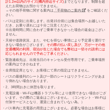
計1.2m以内のサイズ(機内持込サイズ)
までとなります。制限を超
えたお荷物はお預かりできません。
→その他手荷物に関する案内は
「手荷物のご案内」
をご確認くだ
さい。
バスは定刻に出発します。出発15分前には集合場所へお越しいた
だき、お乗り遅れには十分ご注意ください。
※出発時間に間に合わずご乗車できなかった場合の返金はござい
ません。
天候や道路状況、また、やむを得ない事情により予定通り運行で
きない場合がございます。
その際の払い戻し及び、万が一その他
交通機関の利用、宿泊が生じた場合でも弊社は一切その請求には
応じられませんので予めご了承ください。
緊急連絡先は、出発当日のキャンセル受付専用です。ご乗車場所
の案内はできかねます。
全席指定席となり、お客様にて席の指定はできません。
バスの最後列のシート及び一部のシートはリクライニングがあま
り倒れない場合があります。
2、3時間おきに休憩を取ります。
充電設備・Wi-Fiは機器トラブル等により使用できない場合がござ
います。その際のご返金はございません。（コンセント・Wi-Fiは
付加サービスとなり、運賃に含まれていない為。）
バス車内に充電器の用意はございません。必要な場合はお客様に