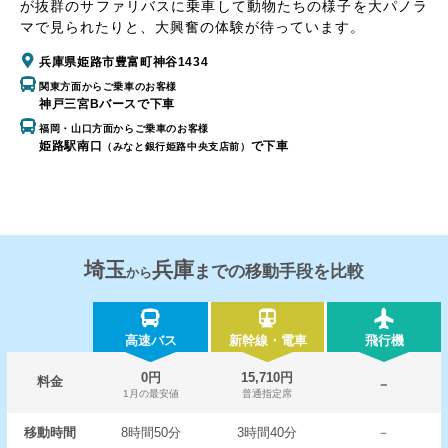
が抜群のサファリバスに乗車して動物たちの様子を大パノラ
マで見られたりと、大興奮の体験が待っています。
兵庫県姫路市豊富町神谷1434
関東方面からご乗車のお客様
神戸三宮Bバースで下車
福岡・山口方面からご乗車のお客様
姫路駅南口
で下車
（みなと銀行姫路中央支店前）
埼玉
兵庫
までの移動手段を比較
から
高速バス
新幹線・電車
飛行機
0円
15,710円
料金
－
1月の最安値
普通指定席
移動時間
8時間50分
3時間40分
－