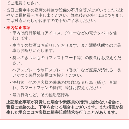
てご用意ください。
当日ご乗車中の座席の相違や設備の不具合等がございましたら速
やかに乗務員へお申し出ください。降車後のお申し出につきまし
ては対応いたしかねますので予めご了承ください。
車内禁止事項
車内は終日禁煙（アイコス、グローなどの電子タバコを含
む）です。
車内での飲酒はお断りしております、また泥酔状態でのご乗
車もお断りいたします。
臭いのきついもの（ファストフード等）の飲食はお控えくだ
さい。
ヘアスプレーや制汗スプレー（香水）など座席が汚れる、臭
いがつく製品の使用はお控えください。
消灯後、他のお客様の睡眠の妨げになる行為（騒ぐ、音漏
れ、スマートフォンの操作）等はお控えください。
暴力行為など、その他迷惑行為
上記禁止事項が発覚した場合や乗務員の指示に従わない場合は、
警察に連絡の上、下車を命じる場合もございます。また損害が発
生した場合にはお客様に損害賠償請求を行うことがあります。