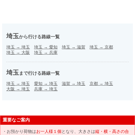
埼玉
から行ける路線一覧
埼玉
→
埼玉
埼玉
→
愛知
埼玉
→
滋賀
埼玉
→
京都
埼玉
→
大阪
埼玉
→
兵庫
埼玉
まで行ける路線一覧
埼玉
→
埼玉
愛知
→
埼玉
滋賀
→
埼玉
京都
→
埼玉
大阪
→
埼玉
兵庫
→
埼玉
重要なご案内
お預かり荷物は
お一人様１個
となり、大きさは
縦・横・高さの合