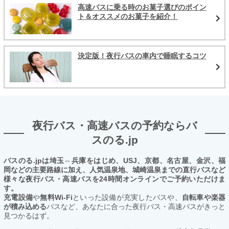
高速バスに乗る時のお菓子選びのポイン
ト＆オススメのお菓子を紹介！
決定版！夜行バスの車内で睡眠するコツ
夜行バス・高速バスの予約ならバ
スのる.jp
バスのる.jpは埼玉⇔兵庫をはじめ、USJ、京都、名古屋、金沢、福
岡などの主要路線に加え、人気温泉地、城崎温泉までの直行バスなど
様々な夜行バス・高速バスを24時間オンラインでご予約いただけま
す。
充電設備
や
無料Wi-Fi
といった設備が充実したバスや、
自転車や楽器
が積み込める
バスなど、あなたに合った夜行バス・高速バスがきっと
見つかるはず。