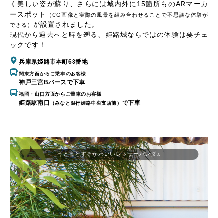
く美しい姿が蘇り、さらには城内外に15箇所ものARマーカ
ースポット
（CG画像と実際の風景を組み合わせることで不思議な体験が
が設置されました。
できる）
現代から過去へと時を遡る、姫路城ならではの体験は要チェ
ックです！
兵庫県姫路市本町68番地
関東方面からご乗車のお客様
神戸三宮Bバースで下車
福岡・山口方面からご乗車のお客様
姫路駅南口
で下車
（みなと銀行姫路中央支店前）
うとうとするかわいいレッサーパンダ♫