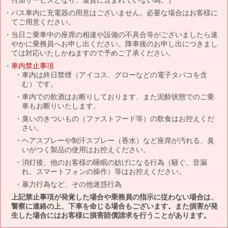
バス車内に充電器の用意はございません。必要な場合はお客様に
てご用意ください。
当日ご乗車中の座席の相違や設備の不具合等がございましたら速
やかに乗務員へお申し出ください。降車後のお申し出につきまし
ては対応いたしかねますので予めご了承ください。
車内禁止事項
車内は終日禁煙（アイコス、グローなどの電子タバコを含
む）です。
車内での飲酒はお断りしております、また泥酔状態でのご乗
車もお断りいたします。
臭いのきついもの（ファストフード等）の飲食はお控えくだ
さい。
ヘアスプレーや制汗スプレー（香水）など座席が汚れる、臭
いがつく製品の使用はお控えください。
消灯後、他のお客様の睡眠の妨げになる行為（騒ぐ、音漏
れ、スマートフォンの操作）等はお控えください。
暴力行為など、その他迷惑行為
上記禁止事項が発覚した場合や乗務員の指示に従わない場合は、
警察に連絡の上、下車を命じる場合もございます。また損害が発
生した場合にはお客様に損害賠償請求を行うことがあります。