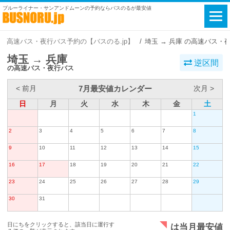
ブルーライナー・サンアンドムーンの予約ならバスのるが最安値
高速バス・夜行バス予約の【バスのる.jp】
埼玉 → 兵庫 の高速バス・
埼玉 → 兵庫
逆区間
の高速バス・夜行バス
7月最安値カレンダー
< 前月
次月 >
日
月
火
水
木
金
土
1
2
3
4
5
6
7
8
9
10
11
12
13
14
15
16
17
18
19
20
21
22
23
24
25
26
27
28
29
30
31
日にちをクリックすると、該当日に運行す
は当月最安値