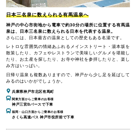
日本三名泉に数えられる有馬温泉へ
神戸の中心市街地から電車で約30分の場所に位置する有馬温
泉は、日本三名泉に数えられる日本を代表する温泉。
さらには、日本最古の温泉としての歴史もある名湯です。
レトロな雰囲気の情緒あふれるメインストリート・湯本坂を
散策したり、カフェやレストランで美味しいグルメを堪能し
たり、お土産を探したり、お寺や神社を参拝したりと、楽し
み方はいっぱい。
日帰り温泉も複数ありますので、神戸から少し足を延ばして
みるのはいかがでしょうか。
兵庫県神戸市北区有馬町
関東方面からご乗車のお客様
神戸三宮Bバースで下車
福岡・山口方面からご乗車のお客様
さくら高速バス 神戸市役所前で下車