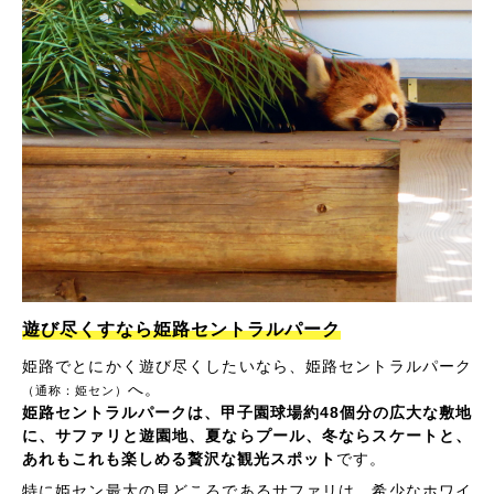
遊び尽くすなら姫路セントラルパーク
姫路でとにかく遊び尽くしたいなら、姫路セントラルパーク
へ。
（通称：姫セン）
姫路セントラルパークは、甲子園球場約48個分の広大な敷地
に、サファリと遊園地、夏ならプール、冬ならスケートと、
あれもこれも楽しめる贅沢な観光スポット
です。
特に姫セン最大の見どころであるサファリは、希少なホワイ