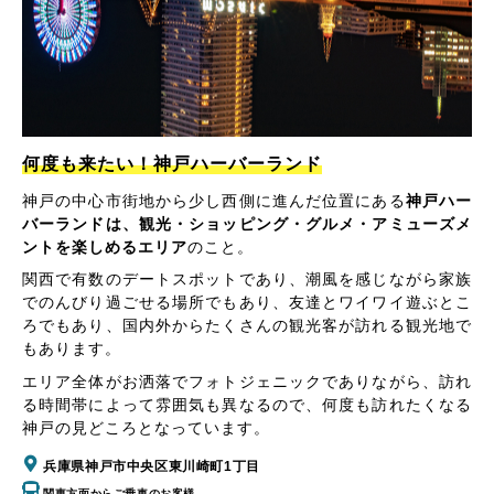
何度も来たい！神戸ハーバーランド
神戸の中心市街地から少し西側に進んだ位置にある
神戸ハー
バーランドは、観光・ショッピング・グルメ・アミューズメ
ントを楽しめるエリア
のこと。
関西で有数のデートスポットであり、潮風を感じながら家族
でのんびり過ごせる場所でもあり、友達とワイワイ遊ぶとこ
ろでもあり、国内外からたくさんの観光客が訪れる観光地で
もあります。
エリア全体がお洒落でフォトジェニックでありながら、訪れ
る時間帯によって雰囲気も異なるので、何度も訪れたくなる
神戸の見どころとなっています。
兵庫県神戸市中央区東川崎町1丁目
関東方面からご乗車のお客様