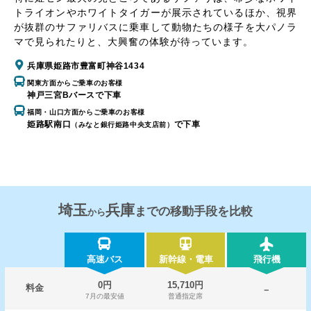
トライオンやホワイトタイガーが展示されているほか、視界
が抜群のサファリバスに乗車して動物たちの様子を大パノラ
マで見られたりと、大興奮の体験が待っています。
兵庫県姫路市豊富町神谷1434
関東方面からご乗車のお客様
神戸三宮Bバースで下車
福岡・山口方面からご乗車のお客様
姫路駅南口
で下車
（みなと銀行姫路中央支店前）
埼玉
兵庫
までの移動手段を比較
から
高速バス
新幹線・電車
飛行機
0円
15,710円
料金
－
7月の最安値
普通指定席