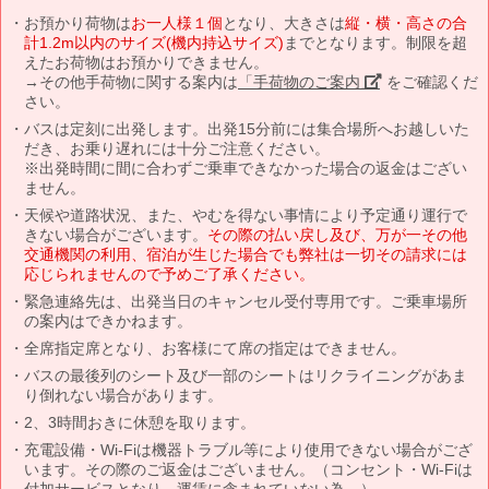
お預かり荷物は
お一人様１個
となり、大きさは
縦・横・高さの合
計1.2m以内のサイズ(機内持込サイズ)
までとなります。制限を超
えたお荷物はお預かりできません。
→その他手荷物に関する案内は
「手荷物のご案内」
をご確認くだ
さい。
バスは定刻に出発します。出発15分前には集合場所へお越しいた
だき、お乗り遅れには十分ご注意ください。
※出発時間に間に合わずご乗車できなかった場合の返金はござい
ません。
天候や道路状況、また、やむを得ない事情により予定通り運行で
きない場合がございます。
その際の払い戻し及び、万が一その他
交通機関の利用、宿泊が生じた場合でも弊社は一切その請求には
応じられませんので予めご了承ください。
緊急連絡先は、出発当日のキャンセル受付専用です。ご乗車場所
の案内はできかねます。
全席指定席となり、お客様にて席の指定はできません。
バスの最後列のシート及び一部のシートはリクライニングがあま
り倒れない場合があります。
2、3時間おきに休憩を取ります。
充電設備・Wi-Fiは機器トラブル等により使用できない場合がござ
います。その際のご返金はございません。（コンセント・Wi-Fiは
付加サービスとなり、運賃に含まれていない為。）