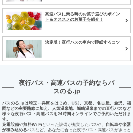
高速バスに乗る時のお菓子選びのポイン
ト＆オススメのお菓子を紹介！
決定版！夜行バスの車内で睡眠するコツ
夜行バス・高速バスの予約ならバ
スのる.jp
バスのる.jpは埼玉⇔兵庫をはじめ、USJ、京都、名古屋、金沢、福
岡などの主要路線に加え、人気温泉地、城崎温泉までの直行バスなど
様々な夜行バス・高速バスを24時間オンラインでご予約いただけま
す。
充電設備
や
無料Wi-Fi
といった設備が充実したバスや、
自転車や楽器
が積み込める
バスなど、あなたに合った夜行バス・高速バスがきっと