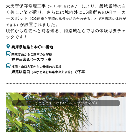
大天守保存修理工事
により、築城当時の白
（2015年3月に終了）
く美しい姿が蘇り、さらには城内外に15箇所ものARマーカ
ースポット
（CG画像と実際の風景を組み合わせることで不思議な体験が
が設置されました。
できる）
現代から過去へと時を遡る、姫路城ならではの体験は要チェ
ックです！
兵庫県姫路市本町68番地
関東方面からご乗車のお客様
神戸三宮Bバースで下車
福岡・山口方面からご乗車のお客様
姫路駅南口
で下車
（みなと銀行姫路中央支店前）
うとうとするかわいいレッサーパンダ♫