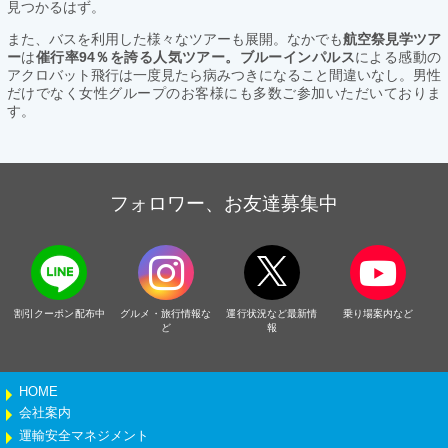
見つかるはず。
また、バスを利用した様々なツアーも展開。なかでも
航空祭見学ツア
ー
は
催行率94％を誇る人気ツアー。ブルーインパルス
による感動の
アクロバット飛行は一度見たら病みつきになること間違いなし。男性
だけでなく女性グループのお客様にも多数ご参加いただいておりま
す。
フォロワー、お友達募集中
割引クーポン配布中
グルメ・旅行情報な
運行状況など最新情
乗り場案内など
ど
報
HOME
会社案内
運輸安全マネジメント