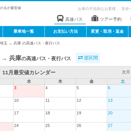
のるが最安値
お体の不自由なお客様
安全
高速バス
ツアー予約
乗車地一覧
お支払い方法
変更・取消・返金
埼玉 → 兵庫 の高速バス・夜行バス
 → 兵庫
逆区間
の高速バス・夜行バス
11月最安値カレンダー
次月 
水
木
金
土
3
4
5
6
10
11
12
13
17
18
19
20
24
25
26
27