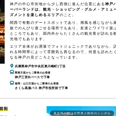
神戸の中心市街地から少し西側に進んだ位置にある
神戸
ーバーランドは、観光・ショッピング・グルメ・アミュ
ズメントを楽しめるエリア
のこと。
関西で有数のデートスポットであり、潮風を感じながら
族でのんびり過ごせる場所でもあり、友達とワイワイ遊
ところでもあり、国内外からたくさんの観光客が訪れる
光地でもあります。
エリア全体がお洒落でフォトジェニックでありながら、
れる時間帯によって雰囲気も異なるので、何度も訪れた
なる神戸の見どころとなっています。
兵庫県神戸市中央区東川崎町1丁目
関東方面からご乗車のお客様
神戸三宮Bバースで下車
福岡・山口方面からご乗車のお客様
さくら高速バス 神戸市役所前で下車
館街
風見鶏の館は北野異人館街のシンボル