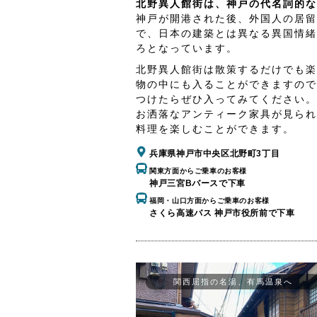
北野異人館街は、神戸の代名詞的な
神戸が開港された後、外国人の居留
で、日本の建築とは異なる異国情緒
ろとなっています。
北野異人館街は散策するだけでも楽
物の中にも入ることができますので
つけたらぜひ入ってみてください。
お洒落なアンティーク家具が見られ
料理を楽しむことができます。
兵庫県神戸市中央区北野町3丁目
関東方面からご乗車のお客様
神戸三宮Bバースで下車
福岡・山口方面からご乗車のお客様
さくら高速バス 神戸市役所前で下車
関西屈指の名湯、有馬温泉へ