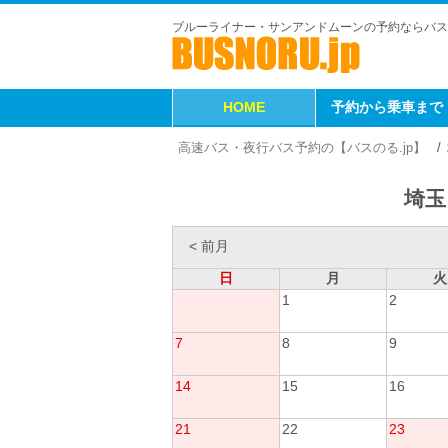
ブルーライナー・サンアンドムーンの予約ならバス
HOME
予約から乗車まで
高速バス・夜行バス予約の【バスのる.jp】
埼玉
< 前月
日
月
火
1
2
7
8
9
14
15
16
21
22
23