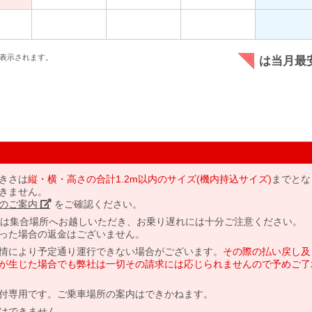
表示されます。
は当月最
きさは
縦・横・高さの合計1.2m以内のサイズ(機内持込サイズ)
までとな
きません。
のご案内」
をご確認ください。
には集合場所へお越しいただき、お乗り遅れには十分ご注意ください。
った場合の返金はございません。
情により予定通り運行できない場合がございます。
その際の払い戻し及
が生じた場合でも弊社は一切その請求には応じられませんので予めご了
付専用です。ご乗車場所の案内はできかねます。
はできません。