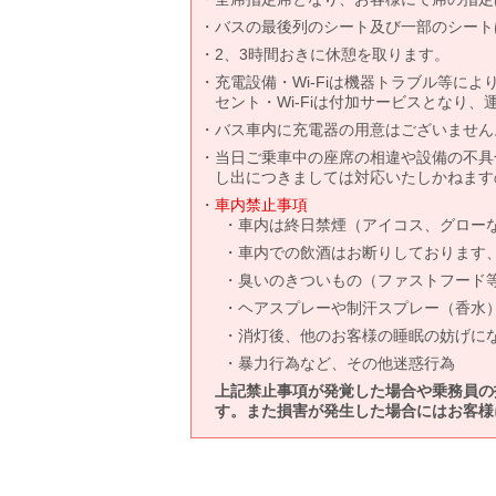
バスの最後列のシート及び一部のシート
2、3時間おきに休憩を取ります。
充電設備・Wi-Fiは機器トラブル等に
セント・Wi-Fiは付加サービスとなり
バス車内に充電器の用意はございません
当日ご乗車中の座席の相違や設備の不具
し出につきましては対応いたしかねます
車内禁止事項
車内は終日禁煙（アイコス、グロー
車内での飲酒はお断りしております
臭いのきついもの（ファストフード
ヘアスプレーや制汗スプレー（香水
消灯後、他のお客様の睡眠の妨げに
暴力行為など、その他迷惑行為
上記禁止事項が発覚した場合や乗務員の
す。また損害が発生した場合にはお客様