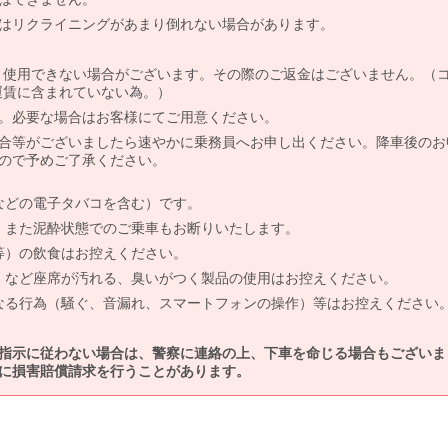
はリクライニングがあまり倒れない場合があります。
より使用できない場合がございます。その際のご返金はございません。（
、運賃に含まれていない為。）
。必要な場合はお客様にてご用意ください。
合等がございましたら速やかに乗務員へお申し出ください。降車後のお
ので予めご了承ください。
などの電子タバコを含む）です。
、また泥酔状態でのご乗車もお断りいたします。
等）の飲食はお控えください。
）など座席が汚れる、臭いがつく製品の使用はお控えください。
なる行為（騒ぐ、音漏れ、スマートフォンの操作）等はお控えください
指示に従わない場合は、警察に連絡の上、下車を命じる場合もございま
に損害賠償請求を行うことがあります。