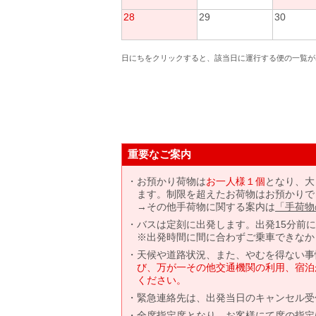
28
29
30
日にちをクリックすると、該当日に運行する便の一覧が
重要なご案内
お預かり荷物は
お一人様１個
となり、大
ます。制限を超えたお荷物はお預かりで
→その他手荷物に関する案内は
「手荷物
バスは定刻に出発します。出発15分前
※出発時間に間に合わずご乗車できなか
天候や道路状況、また、やむを得ない事
び、万が一その他交通機関の利用、宿泊
ください。
緊急連絡先は、出発当日のキャンセル受
全席指定席となり、お客様にて席の指定