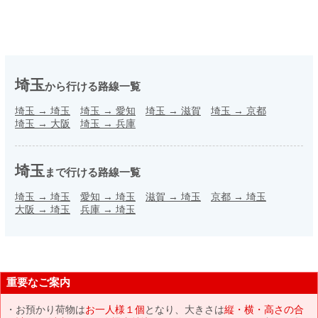
埼玉
から行ける路線一覧
埼玉
→
埼玉
埼玉
→
愛知
埼玉
→
滋賀
埼玉
→
京都
埼玉
→
大阪
埼玉
→
兵庫
埼玉
まで行ける路線一覧
埼玉
→
埼玉
愛知
→
埼玉
滋賀
→
埼玉
京都
→
埼玉
大阪
→
埼玉
兵庫
→
埼玉
重要なご案内
お預かり荷物は
お一人様１個
となり、大きさは
縦・横・高さの合