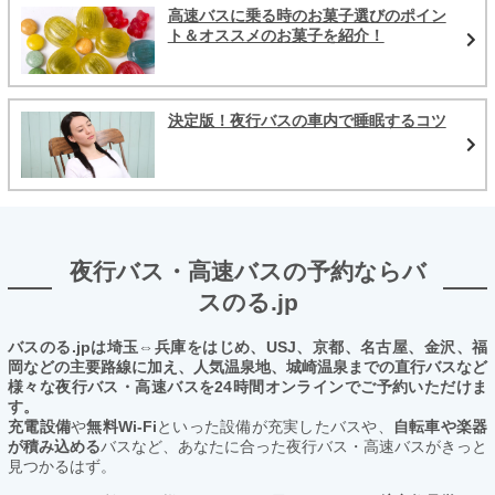
高速バスに乗る時のお菓子選びのポイン
ト＆オススメのお菓子を紹介！
決定版！夜行バスの車内で睡眠するコツ
夜行バス・高速バスの予約ならバ
スのる.jp
バスのる.jpは埼玉⇔兵庫をはじめ、USJ、京都、名古屋、金沢、福
岡などの主要路線に加え、人気温泉地、城崎温泉までの直行バスなど
様々な夜行バス・高速バスを24時間オンラインでご予約いただけま
す。
充電設備
や
無料Wi-Fi
といった設備が充実したバスや、
自転車や楽器
が積み込める
バスなど、あなたに合った夜行バス・高速バスがきっと
見つかるはず。