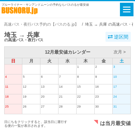
ブルーライナー・サンアンドムーンの予約ならバスのるが最安値
高速バス・夜行バス予約の【バスのる.jp】
埼玉 → 兵庫 の高速バス・
埼玉 → 兵庫
逆区間
の高速バス・夜行バス
12月最安値カレンダー
次月 >
日
月
火
水
木
金
土
1
2
3
4
5
6
7
8
9
10
11
12
13
14
15
16
17
18
19
20
21
22
23
24
25
26
27
28
29
30
31
日にちをクリックすると、該当日に運行す
は当月最安値
る便の一覧が表示されます。