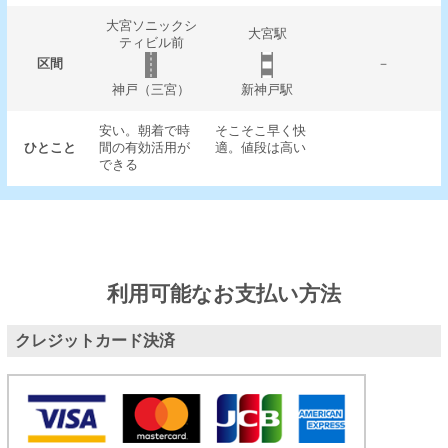
大宮ソニックシ
大宮駅
ティビル前
区間
－
神戸（三宮）
新神戸駅
安い。朝着で時
そこそこ早く快
ひとこと
間の有効活用が
適。値段は高い
できる
利用可能なお支払い方法
クレジットカード決済