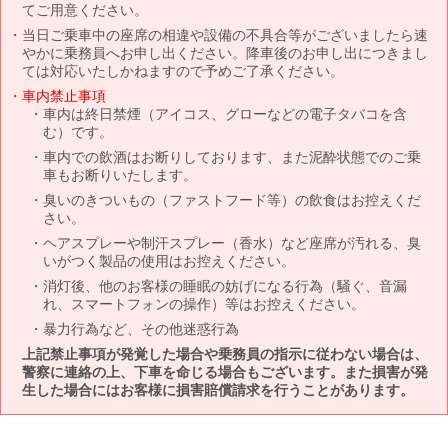
てご用意ください。
当日ご乗車中の座席の相違や設備の不具合等がございましたら速
やかに乗務員へお申し出ください。降車後のお申し出につきまし
ては対応いたしかねますので予めご了承ください。
車内禁止事項
車内は終日禁煙（アイコス、グローなどの電子タバコを含
む）です。
車内での飲酒はお断りしております、また泥酔状態でのご乗
車もお断りいたします。
臭いのきついもの（ファストフード等）の飲食はお控えくだ
さい。
ヘアスプレーや制汗スプレー（香水）など座席が汚れる、臭
いがつく製品の使用はお控えください。
消灯後、他のお客様の睡眠の妨げになる行為（騒ぐ、音漏
れ、スマートフォンの操作）等はお控えください。
暴力行為など、その他迷惑行為
上記禁止事項が発覚した場合や乗務員の指示に従わない場合は、
警察に連絡の上、下車を命じる場合もございます。また損害が発
生した場合にはお客様に損害賠償請求を行うことがあります。