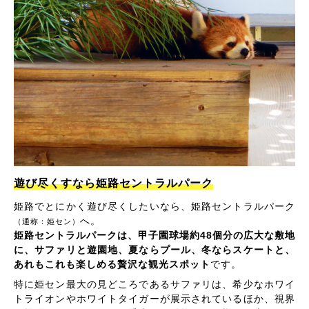
遊び尽くすなら姫路セントラルパーク
姫路でとにかく遊び尽くしたいなら、姫路セントラルパーク
へ。
（通称：姫セン）
姫路セントラルパークは、甲子園球場約48個分の広大な敷地
に、サファリと遊園地、夏ならプール、冬ならスケートと、
あれもこれも楽しめる贅沢な観光スポット
です。
特に姫セン最大の見どころであるサファリは、希少なホワイ
トライオンやホワイトタイガーが展示されているほか、視界