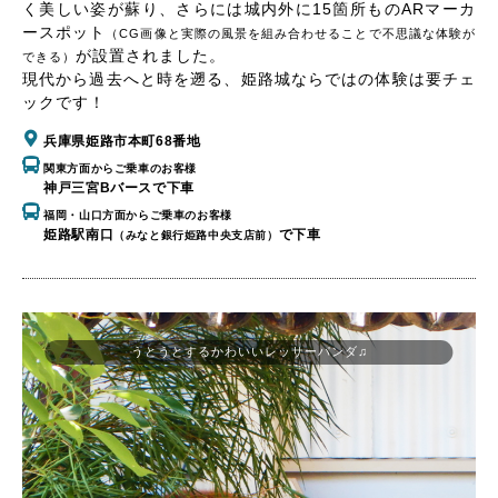
く美しい姿が蘇り、さらには城内外に15箇所ものARマーカ
ースポット
（CG画像と実際の風景を組み合わせることで不思議な体験が
が設置されました。
できる）
現代から過去へと時を遡る、姫路城ならではの体験は要チェ
ックです！
兵庫県姫路市本町68番地
関東方面からご乗車のお客様
神戸三宮Bバースで下車
福岡・山口方面からご乗車のお客様
姫路駅南口
で下車
（みなと銀行姫路中央支店前）
うとうとするかわいいレッサーパンダ♫