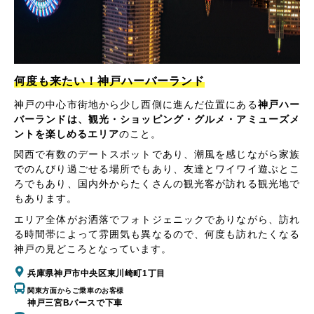
何度も来たい！神戸ハーバーランド
神戸の中心市街地から少し西側に進んだ位置にある
神戸ハー
バーランドは、観光・ショッピング・グルメ・アミューズメ
ントを楽しめるエリア
のこと。
関西で有数のデートスポットであり、潮風を感じながら家族
でのんびり過ごせる場所でもあり、友達とワイワイ遊ぶとこ
ろでもあり、国内外からたくさんの観光客が訪れる観光地で
もあります。
エリア全体がお洒落でフォトジェニックでありながら、訪れ
る時間帯によって雰囲気も異なるので、何度も訪れたくなる
神戸の見どころとなっています。
兵庫県神戸市中央区東川崎町1丁目
関東方面からご乗車のお客様
神戸三宮Bバースで下車