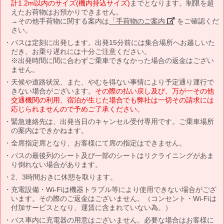
計1.2m以内のサイズ(機内持込サイズ)
までとなります。制限を超
えたお荷物はお預かりできません。
→その他手荷物に関する案内は
「手荷物のご案内」
をご確認くだ
さい。
バスは定刻に出発します。出発15分前には集合場所へお越しいた
だき、お乗り遅れには十分ご注意ください。
※出発時間に間に合わずご乗車できなかった場合の返金はござい
ません。
天候や道路状況、また、やむを得ない事情により予定通り運行で
きない場合がございます。
その際の払い戻し及び、万が一その他
交通機関の利用、宿泊が生じた場合でも弊社は一切その請求には
応じられませんので予めご了承ください。
緊急連絡先は、出発当日のキャンセル受付専用です。ご乗車場所
の案内はできかねます。
全席指定席となり、お客様にて席の指定はできません。
バスの最後列のシート及び一部のシートはリクライニングがあま
り倒れない場合があります。
2、3時間おきに休憩を取ります。
充電設備・Wi-Fiは機器トラブル等により使用できない場合がござ
います。その際のご返金はございません。（コンセント・Wi-Fiは
付加サービスとなり、運賃に含まれていない為。）
バス車内に充電器の用意はございません。必要な場合はお客様に