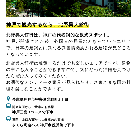
神戸で観光するなら、北野異人館街
北野異人館街は、神戸の代名詞的な観光スポット。
神戸が開港された後、外国人の居留地となっていたエリア
で、日本の建築とは異なる異国情緒あふれる建物が見どころ
となっています。
北野異人館街は散策するだけでも楽しいエリアですが、建物
の中にも入ることができますので、気になった洋館を見つけ
たらぜひ入ってみてください。
お洒落なアンティーク家具が見られたり、さまざまな国の料
理を楽しむことができます。
兵庫県神戸市中央区北野町3丁目
関東方面からご乗車のお客様
神戸三宮Bバースで下車
福岡・山口方面からご乗車のお客様
さくら高速バス 神戸市役所前で下車