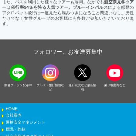
また、バスを利用した様々なツアーも展開。なかでも
航空祭見学ツア
ー
は
催行率94％を誇る人気ツアー。ブルーインパルス
による感動の
アクロバット飛行は一度見たら病みつきになること間違いなし。男性
だけでなく女性グループのお客様にも多数ご参加いただいておりま
す。
フォロワー、お友達募集中
割引クーポン配布中
グルメ・旅行情報な
運行状況など最新情
乗り場案内など
ど
報
HOME
会社案内
運輸安全マネジメント
標識・約款