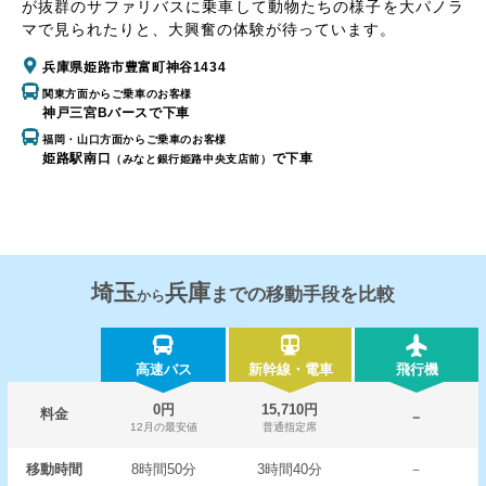
が抜群のサファリバスに乗車して動物たちの様子を大パノラ
マで見られたりと、大興奮の体験が待っています。
兵庫県姫路市豊富町神谷1434
関東方面からご乗車のお客様
神戸三宮Bバースで下車
福岡・山口方面からご乗車のお客様
姫路駅南口
で下車
（みなと銀行姫路中央支店前）
埼玉
兵庫
までの移動手段を比較
から
高速バス
新幹線・電車
飛行機
0円
15,710円
料金
－
12月の最安値
普通指定席
移動時間
8時間50分
3時間40分
－