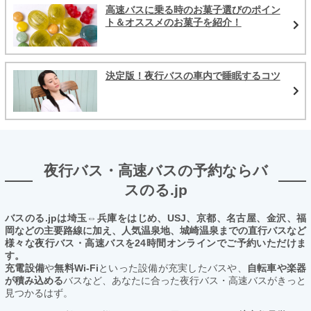
高速バスに乗る時のお菓子選びのポイン
ト＆オススメのお菓子を紹介！
決定版！夜行バスの車内で睡眠するコツ
夜行バス・高速バスの予約ならバ
スのる.jp
バスのる.jpは埼玉⇔兵庫をはじめ、USJ、京都、名古屋、金沢、福
岡などの主要路線に加え、人気温泉地、城崎温泉までの直行バスなど
様々な夜行バス・高速バスを24時間オンラインでご予約いただけま
す。
充電設備
や
無料Wi-Fi
といった設備が充実したバスや、
自転車や楽器
が積み込める
バスなど、あなたに合った夜行バス・高速バスがきっと
見つかるはず。