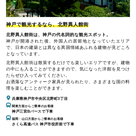
神戸で観光するなら、北野異人館街
北野異人館街は、神戸の代名詞的な観光スポット。
神戸が開港された後、外国人の居留地となっていたエリア
で、日本の建築とは異なる異国情緒あふれる建物が見どころ
となっています。
北野異人館街は散策するだけでも楽しいエリアですが、建物
の中にも入ることができますので、気になった洋館を見つけ
たらぜひ入ってみてください。
お洒落なアンティーク家具が見られたり、さまざまな国の料
理を楽しむことができます。
兵庫県神戸市中央区北野町3丁目
関東方面からご乗車のお客様
神戸三宮Bバースで下車
福岡・山口方面からご乗車のお客様
さくら高速バス 神戸市役所前で下車