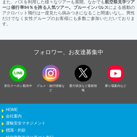
また、バスを利用した様々なツアーも展開。なかでも
航空祭見学ツア
ー
は
催行率94％を誇る人気ツアー。ブルーインパルス
による感動の
アクロバット飛行は一度見たら病みつきになること間違いなし。男性
だけでなく女性グループのお客様にも多数ご参加いただいておりま
す。
フォロワー、お友達募集中
割引クーポン配布中
グルメ・旅行情報な
運行状況など最新情
乗り場案内など
ど
報
HOME
会社案内
運輸安全マネジメント
標識・約款