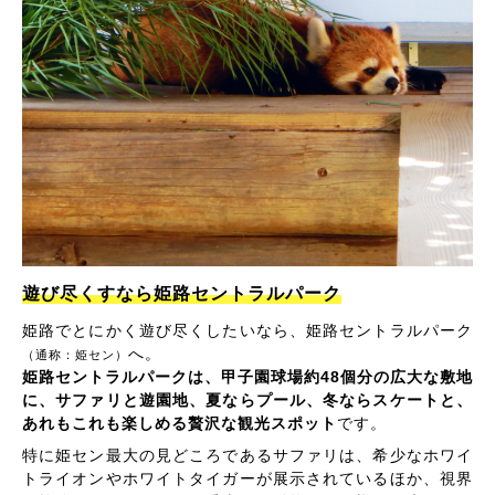
遊び尽くすなら姫路セントラルパーク
姫路でとにかく遊び尽くしたいなら、姫路セントラルパーク
へ。
（通称：姫セン）
姫路セントラルパークは、甲子園球場約48個分の広大な敷地
に、サファリと遊園地、夏ならプール、冬ならスケートと、
あれもこれも楽しめる贅沢な観光スポット
です。
特に姫セン最大の見どころであるサファリは、希少なホワイ
トライオンやホワイトタイガーが展示されているほか、視界