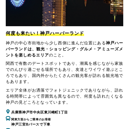
何度も来たい！神戸ハーバーランド
神戸の中心市街地から少し西側に進んだ位置にある
神戸ハー
バーランドは、観光・ショッピング・グルメ・アミューズメ
ントを楽しめるエリア
のこと。
関西で有数のデートスポットであり、潮風を感じながら家族
でのんびり過ごせる場所でもあり、友達とワイワイ遊ぶとこ
ろでもあり、国内外からたくさんの観光客が訪れる観光地で
もあります。
エリア全体がお洒落でフォトジェニックでありながら、訪れ
る時間帯によって雰囲気も異なるので、何度も訪れたくなる
神戸の見どころとなっています。
兵庫県神戸市中央区東川崎町1丁目
関東方面からご乗車のお客様
神戸三宮Bバースで下車