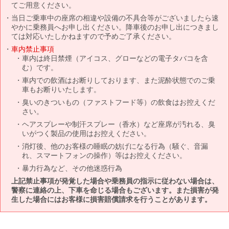
てご用意ください。
当日ご乗車中の座席の相違や設備の不具合等がございましたら速
やかに乗務員へお申し出ください。降車後のお申し出につきまし
ては対応いたしかねますので予めご了承ください。
車内禁止事項
車内は終日禁煙（アイコス、グローなどの電子タバコを含
む）です。
車内での飲酒はお断りしております、また泥酔状態でのご乗
車もお断りいたします。
臭いのきついもの（ファストフード等）の飲食はお控えくだ
さい。
ヘアスプレーや制汗スプレー（香水）など座席が汚れる、臭
いがつく製品の使用はお控えください。
消灯後、他のお客様の睡眠の妨げになる行為（騒ぐ、音漏
れ、スマートフォンの操作）等はお控えください。
暴力行為など、その他迷惑行為
上記禁止事項が発覚した場合や乗務員の指示に従わない場合は、
警察に連絡の上、下車を命じる場合もございます。また損害が発
生した場合にはお客様に損害賠償請求を行うことがあります。