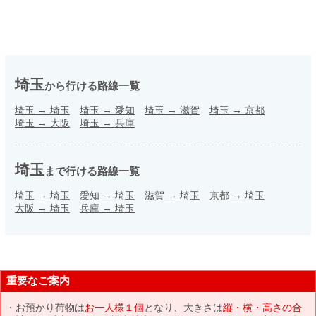
埼玉
から行ける路線一覧
埼玉
→
埼玉
埼玉
→
愛知
埼玉
→
滋賀
埼玉
→
京都
埼玉
→
大阪
埼玉
→
兵庫
埼玉
まで行ける路線一覧
埼玉
→
埼玉
愛知
→
埼玉
滋賀
→
埼玉
京都
→
埼玉
大阪
→
埼玉
兵庫
→
埼玉
重要なご案内
お預かり荷物は
お一人様１個
となり、大きさは
縦・横・高さの合