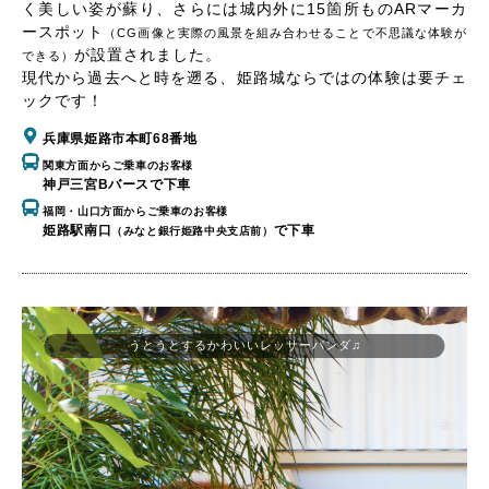
く美しい姿が蘇り、さらには城内外に15箇所ものARマーカ
ースポット
（CG画像と実際の風景を組み合わせることで不思議な体験が
が設置されました。
できる）
現代から過去へと時を遡る、姫路城ならではの体験は要チェ
ックです！
兵庫県姫路市本町68番地
関東方面からご乗車のお客様
神戸三宮Bバースで下車
福岡・山口方面からご乗車のお客様
姫路駅南口
で下車
（みなと銀行姫路中央支店前）
うとうとするかわいいレッサーパンダ♫