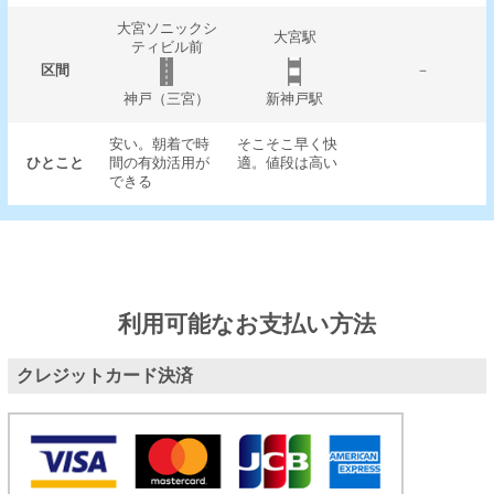
大宮ソニックシ
大宮駅
ティビル前
区間
－
神戸（三宮）
新神戸駅
安い。朝着で時
そこそこ早く快
ひとこと
間の有効活用が
適。値段は高い
できる
利用可能なお支払い方法
クレジットカード決済