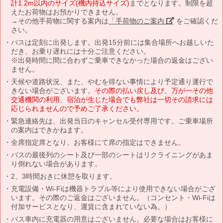
計1.2m以内のサイズ(機内持込サイズ)
までとなります。制限を超
えたお荷物はお預かりできません。
→その他手荷物に関する案内は
「手荷物のご案内」
をご確認くだ
さい。
バスは定刻に出発します。出発15分前には集合場所へお越しいた
だき、お乗り遅れには十分ご注意ください。
※出発時間に間に合わずご乗車できなかった場合の返金はござい
ません。
天候や道路状況、また、やむを得ない事情により予定通り運行で
きない場合がございます。
その際の払い戻し及び、万が一その他
交通機関の利用、宿泊が生じた場合でも弊社は一切その請求には
応じられませんので予めご了承ください。
緊急連絡先は、出発当日のキャンセル受付専用です。ご乗車場所
の案内はできかねます。
全席指定席となり、お客様にて席の指定はできません。
バスの最後列のシート及び一部のシートはリクライニングがあま
り倒れない場合があります。
2、3時間おきに休憩を取ります。
充電設備・Wi-Fiは機器トラブル等により使用できない場合がござ
います。その際のご返金はございません。（コンセント・Wi-Fiは
付加サービスとなり、運賃に含まれていない為。）
バス車内に充電器の用意はございません。必要な場合はお客様に