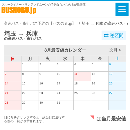
ブルーライナー・サンアンドムーンの予約ならバスのるが最安値
高速バス・夜行バス予約の【バスのる.jp】
埼玉 → 兵庫 の高速バス・
埼玉 → 兵庫
逆区間
の高速バス・夜行バス
8月最安値カレンダー
次月 >
日
月
火
水
木
金
土
1
2
3
4
5
6
7
8
9
10
11
12
13
14
15
16
17
18
19
20
21
22
23
24
25
26
27
28
29
30
31
日にちをクリックすると、該当日に運行す
は当月最安値
る便の一覧が表示されます。