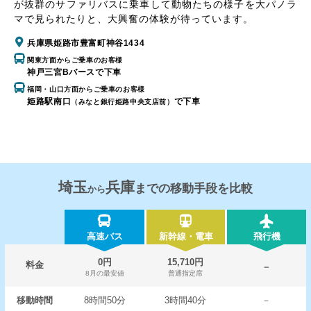
が抜群のサファリバスに乗車して動物たちの様子を大パノラ
マで見られたりと、大興奮の体験が待っています。
兵庫県姫路市豊富町神谷1434
関東方面からご乗車のお客様
神戸三宮Bバースで下車
福岡・山口方面からご乗車のお客様
姫路駅南口
で下車
（みなと銀行姫路中央支店前）
埼玉
兵庫
までの移動手段を比較
から
高速バス
新幹線・電車
飛行機
0円
15,710円
料金
－
8月の最安値
普通指定席
移動時間
8時間50分
3時間40分
－