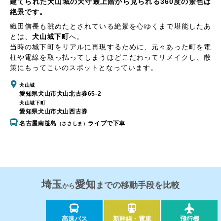
建てられた犬山城の天守最上階から見られる360度の景色は
絶景です。
織田信長も眺めたとされている絶景を心ゆくまで堪能したあ
とは、
犬山城下町
へ。
当時の城下町をリアルに再現するために、元々あった町を電
柱や電線を取っ払ってしまうほどこだわってリメイクし、散
策にもってこいのスポットとなっています。
犬山城
愛知県犬山市犬山北古券65-2
犬山城下町
愛知県犬山市犬山西古券
名古屋南笹島
ライブで下車
（ささしま）
埼玉
愛知
までの移動手段を比較
から
高速バス
新幹線・電車
飛行機