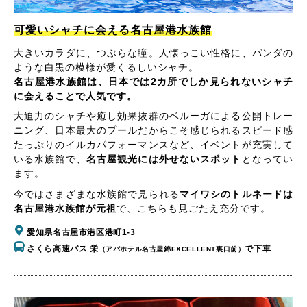
可愛いシャチに会える名古屋港水族館
大きいカラダに、つぶらな瞳。人懐っこい性格に、パンダの
ような白黒の模様が愛くるしいシャチ。
名古屋港水族館は、日本では2カ所でしか見られないシャチ
に会えることで人気です。
大迫力のシャチや癒し効果抜群のベルーガによる公開トレー
ニング、日本最大のプールだからこそ感じられるスピード感
たっぷりのイルカパフォーマンスなど、イベントが充実して
いる水族館で、
名古屋観光には外せないスポット
となってい
ます。
今ではさまざまな水族館で見られる
マイワシのトルネードは
名古屋港水族館が元祖
で、こちらも見ごたえ充分です。
愛知県名古屋市港区港町1-3
さくら高速バス 栄
で下車
（アパホテル名古屋錦EXCELLENT裏口前）