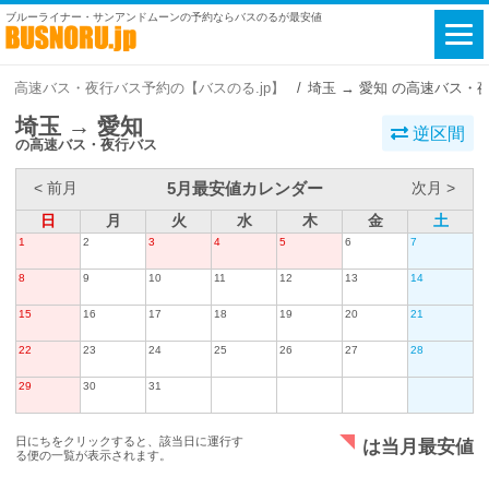
ブルーライナー・サンアンドムーンの予約ならバスのるが最安値
高速バス・夜行バス予約の【バスのる.jp】
埼玉 → 愛知 の高速バス・
埼玉 → 愛知
逆区間
の高速バス・夜行バス
5月最安値カレンダー
< 前月
次月 >
日
月
火
水
木
金
土
1
2
3
4
5
6
7
8
9
10
11
12
13
14
15
16
17
18
19
20
21
22
23
24
25
26
27
28
29
30
31
日にちをクリックすると、該当日に運行す
は当月最安値
る便の一覧が表示されます。