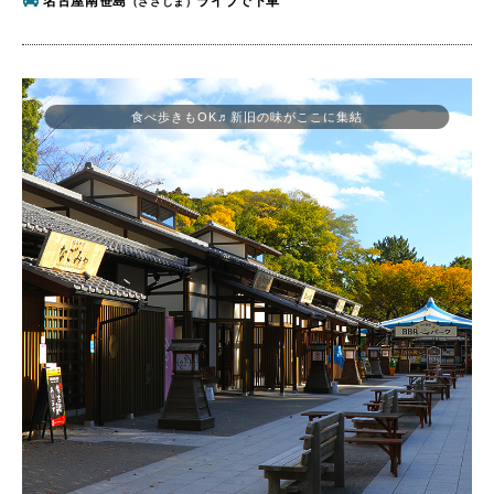
名古屋南笹島
ライブで下車
（ささしま）
食べ歩きもOK♬新旧の味がここに集結