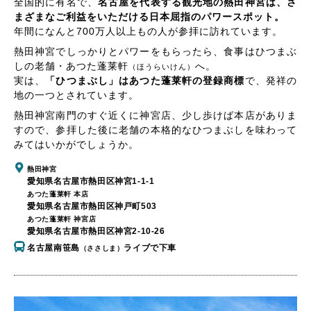
全国的に有名で、
名古屋を代表する観光地の熱田神宮は、さ
まざまなご利益をいただける日本屈指のパワースポット。
年間になんと700万人以上もの人が参拝に訪れています。
熱田神宮でしっかりとパワーをもらったら、食事はひつまぶ
しの老舗・あつた蓬莱軒
へ。
（ほうらいけん）
実は、
「ひつまぶし」はあつた蓬莱軒の登録商標
で、発祥の
地の一つとされています。
熱田神宮南門のすぐ近くに神宮店、少し歩けば本店がありま
すので、参拝した後に老舗の本格的なひつまぶしを味わって
みてはいかがでしょうか。
熱田神宮
愛知県名古屋市熱田区神宮1-1-1
あつた蓬莱軒 本店
愛知県名古屋市熱田区神戸町503
あつた蓬莱軒 神宮店
愛知県名古屋市熱田区神宮2-10-26
名古屋南笹島
ライブで下車
（ささしま）