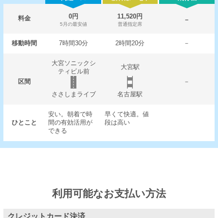
0円
11,520円
料金
－
5月の最安値
普通指定席
移動時間
7時間30分
2時間20分
－
大宮ソニックシ
大宮駅
ティビル前
区間
－
ささしまライブ
名古屋駅
安い。朝着で時
早くて快適。値
ひとこと
間の有効活用が
段は高い
できる
利用可能なお支払い方法
クレジットカード決済