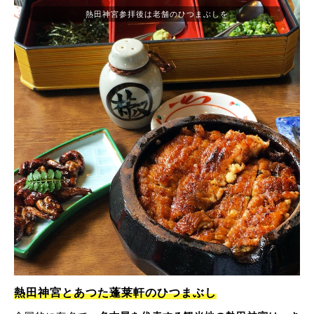
熱田神宮参拝後は老舗のひつまぶしを
熱田神宮とあつた蓬莱軒のひつまぶし