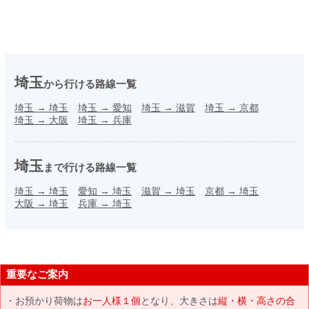
埼玉
から行ける路線一覧
埼玉
→
埼玉
埼玉
→
愛知
埼玉
→
滋賀
埼玉
→
京都
埼玉
→
大阪
埼玉
→
兵庫
埼玉
まで行ける路線一覧
埼玉
→
埼玉
愛知
→
埼玉
滋賀
→
埼玉
京都
→
埼玉
大阪
→
埼玉
兵庫
→
埼玉
重要なご案内
お預かり荷物は
お一人様１個
となり、大きさは
縦・横・高さの合