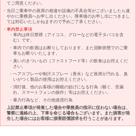
てご用意ください。
当日ご乗車中の座席の相違や設備の不具合等がございましたら速
やかに乗務員へお申し出ください。降車後のお申し出につきまし
ては対応いたしかねますので予めご了承ください。
車内禁止事項
車内は終日禁煙（アイコス、グローなどの電子タバコを含
む）です。
車内での飲酒はお断りしております、また泥酔状態でのご乗
車もお断りいたします。
臭いのきついもの（ファストフード等）の飲食はお控えくだ
さい。
ヘアスプレーや制汗スプレー（香水）など座席が汚れる、臭
いがつく製品の使用はお控えください。
消灯後、他のお客様の睡眠の妨げになる行為（騒ぐ、音漏
れ、スマートフォンの操作）等はお控えください。
暴力行為など、その他迷惑行為
上記禁止事項が発覚した場合や乗務員の指示に従わない場合は、
警察に連絡の上、下車を命じる場合もございます。また損害が発
生した場合にはお客様に損害賠償請求を行うことがあります。