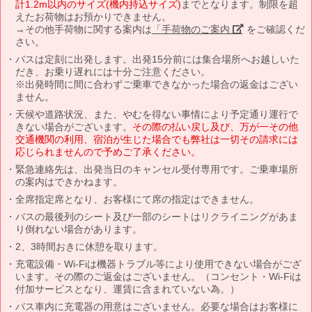
計1.2m以内のサイズ(機内持込サイズ)
までとなります。制限を超
えたお荷物はお預かりできません。
→その他手荷物に関する案内は
「手荷物のご案内」
をご確認くだ
さい。
バスは定刻に出発します。出発15分前には集合場所へお越しいた
だき、お乗り遅れには十分ご注意ください。
※出発時間に間に合わずご乗車できなかった場合の返金はござい
ません。
天候や道路状況、また、やむを得ない事情により予定通り運行で
きない場合がございます。
その際の払い戻し及び、万が一その他
交通機関の利用、宿泊が生じた場合でも弊社は一切その請求には
応じられませんので予めご了承ください。
緊急連絡先は、出発当日のキャンセル受付専用です。ご乗車場所
の案内はできかねます。
全席指定席となり、お客様にて席の指定はできません。
バスの最後列のシート及び一部のシートはリクライニングがあま
り倒れない場合があります。
2、3時間おきに休憩を取ります。
充電設備・Wi-Fiは機器トラブル等により使用できない場合がござ
います。その際のご返金はございません。（コンセント・Wi-Fiは
付加サービスとなり、運賃に含まれていない為。）
バス車内に充電器の用意はございません。必要な場合はお客様に