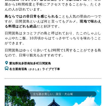
屋から1時間程度と手軽にアクセスできることから、たくさ
んの人が訪れています。
島ならではの非日常を感じられる
ことも人気の理由の一つで
すが、日間賀島といえば何と言ってもグルメ。
現地で味わえ
る料理はどれも絶品
だと好評です。
日間賀島はタコとフグの島と呼ばれており、たこのしゃぶし
ゃぶやたこ飯、10月頃からはてっさやてっちりを味わうこと
ができます。
日間賀島はゆっくり歩いても2時間で1周することができる島
なので、日帰り観光もおすすめです。
愛知県知多郡南知多町日間賀島
名古屋南笹島
ライブで下車
（ささしま）
立ち姿が美しい、国宝・犬山城