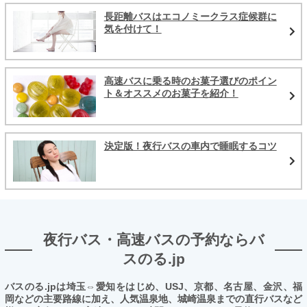
長距離バスはエコノミークラス症候群に
気を付けて！
高速バスに乗る時のお菓子選びのポイン
ト＆オススメのお菓子を紹介！
決定版！夜行バスの車内で睡眠するコツ
夜行バス・高速バスの予約ならバ
スのる.jp
バスのる.jpは埼玉⇔愛知をはじめ、USJ、京都、名古屋、金沢、福
岡などの主要路線に加え、人気温泉地、城崎温泉までの直行バスなど