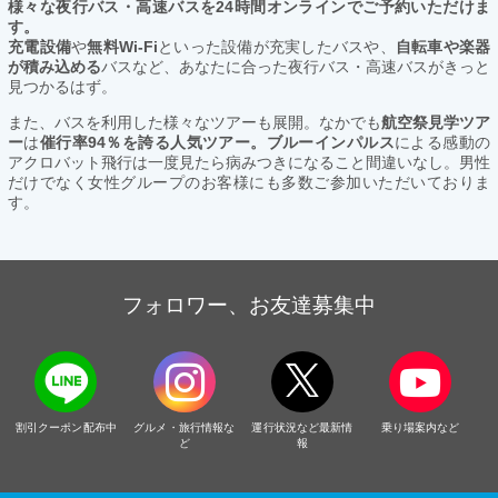
様々な夜行バス・高速バスを24時間オンラインでご予約いただけま
す。
充電設備
や
無料Wi-Fi
といった設備が充実したバスや、
自転車や楽器
が積み込める
バスなど、あなたに合った夜行バス・高速バスがきっと
見つかるはず。
また、バスを利用した様々なツアーも展開。なかでも
航空祭見学ツア
ー
は
催行率94％を誇る人気ツアー。ブルーインパルス
による感動の
アクロバット飛行は一度見たら病みつきになること間違いなし。男性
だけでなく女性グループのお客様にも多数ご参加いただいておりま
す。
フォロワー、お友達募集中
割引クーポン配布中
グルメ・旅行情報な
運行状況など最新情
乗り場案内など
ど
報