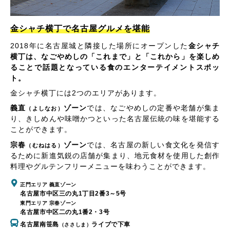
金シャチ横丁で名古屋グルメを堪能
2018年に名古屋城と隣接した場所にオープンした
金シャチ
横丁は、なごやめしの「これまで」と「これから」を楽しめ
ることで話題となっている食のエンターテイメントスポッ
ト。
金シャチ横丁には2つのエリアがあります。
義直
ゾーン
では、なごやめしの定番や老舗が集ま
（よしなお）
り、きしめんや味噌かつといった名古屋伝統の味を堪能する
ことができます。
宗春
ゾーン
では、名古屋の新しい食文化を発信す
（むねはる）
るために新進気鋭の店舗が集まり、地元食材を使用した創作
料理やグルテンフリーメニューを味わうことができます。
正門エリア 義直ゾーン
名古屋市中区三の丸1丁目2番3～5号
東門エリア 宗春ゾーン
名古屋市中区二の丸1番2・3号
名古屋南笹島
ライブで下車
（ささしま）