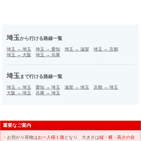
埼玉
から行ける路線一覧
埼玉
→
埼玉
埼玉
→
愛知
埼玉
→
滋賀
埼玉
→
京都
埼玉
→
大阪
埼玉
→
兵庫
埼玉
まで行ける路線一覧
埼玉
→
埼玉
愛知
→
埼玉
滋賀
→
埼玉
京都
→
埼玉
大阪
→
埼玉
兵庫
→
埼玉
重要なご案内
お預かり荷物は
お一人様１個
となり、大きさは
縦・横・高さの合