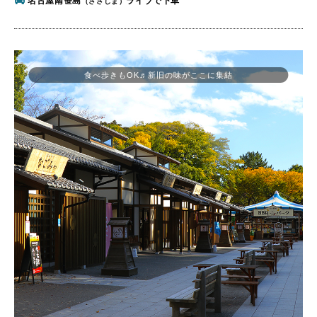
名古屋南笹島
ライブで下車
（ささしま）
食べ歩きもOK♬新旧の味がここに集結