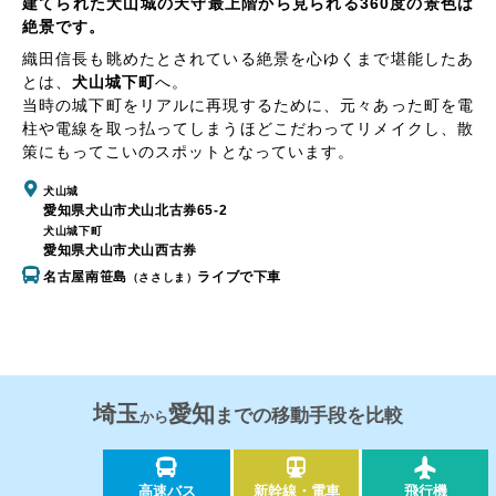
建てられた犬山城の天守最上階から見られる360度の景色は
絶景です。
織田信長も眺めたとされている絶景を心ゆくまで堪能したあ
とは、
犬山城下町
へ。
当時の城下町をリアルに再現するために、元々あった町を電
柱や電線を取っ払ってしまうほどこだわってリメイクし、散
策にもってこいのスポットとなっています。
犬山城
愛知県犬山市犬山北古券65-2
犬山城下町
愛知県犬山市犬山西古券
名古屋南笹島
ライブで下車
（ささしま）
埼玉
愛知
までの移動手段を比較
から
高速バス
新幹線・電車
飛行機