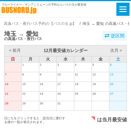
ブルーライナー・サンアンドムーンの予約ならバスのるが最安値
高速バス・夜行バス予約の【バスのる.jp】
埼玉 → 愛知 の高速バス・
埼玉 → 愛知
逆区間
の高速バス・夜行バス
12月最安値カレンダー
< 前月
次月 >
日
月
火
水
木
金
土
1
2
3
4
5
6
7
8
9
10
11
12
13
14
15
16
17
18
19
20
21
22
23
24
25
26
27
28
29
30
31
日にちをクリックすると、該当日に運行す
は当月最安値
る便の一覧が表示されます。