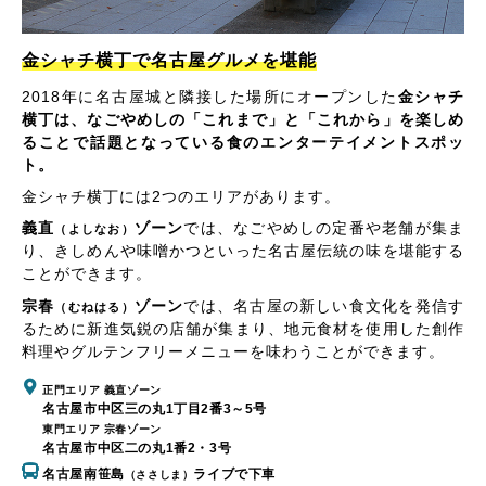
金シャチ横丁で名古屋グルメを堪能
2018年に名古屋城と隣接した場所にオープンした
金シャチ
横丁は、なごやめしの「これまで」と「これから」を楽しめ
ることで話題となっている食のエンターテイメントスポッ
ト。
金シャチ横丁には2つのエリアがあります。
義直
ゾーン
では、なごやめしの定番や老舗が集ま
（よしなお）
り、きしめんや味噌かつといった名古屋伝統の味を堪能する
ことができます。
宗春
ゾーン
では、名古屋の新しい食文化を発信す
（むねはる）
るために新進気鋭の店舗が集まり、地元食材を使用した創作
料理やグルテンフリーメニューを味わうことができます。
正門エリア 義直ゾーン
名古屋市中区三の丸1丁目2番3～5号
東門エリア 宗春ゾーン
名古屋市中区二の丸1番2・3号
名古屋南笹島
ライブで下車
（ささしま）