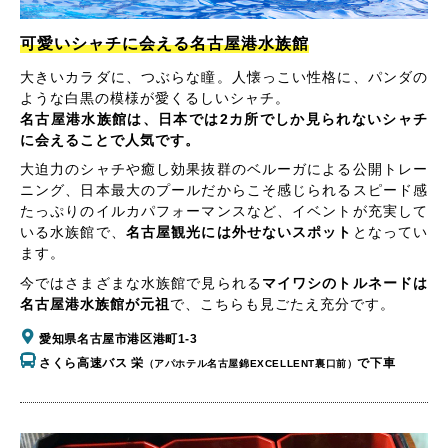
可愛いシャチに会える名古屋港水族館
大きいカラダに、つぶらな瞳。人懐っこい性格に、パンダの
ような白黒の模様が愛くるしいシャチ。
名古屋港水族館は、日本では2カ所でしか見られないシャチ
に会えることで人気です。
大迫力のシャチや癒し効果抜群のベルーガによる公開トレー
ニング、日本最大のプールだからこそ感じられるスピード感
たっぷりのイルカパフォーマンスなど、イベントが充実して
いる水族館で、
名古屋観光には外せないスポット
となってい
ます。
今ではさまざまな水族館で見られる
マイワシのトルネードは
名古屋港水族館が元祖
で、こちらも見ごたえ充分です。
愛知県名古屋市港区港町1-3
さくら高速バス 栄
で下車
（アパホテル名古屋錦EXCELLENT裏口前）