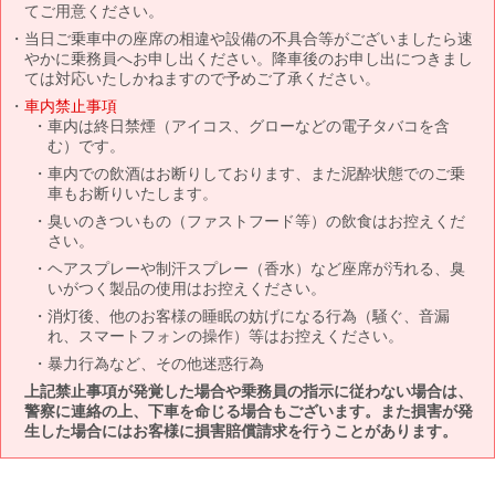
てご用意ください。
当日ご乗車中の座席の相違や設備の不具合等がございましたら速
やかに乗務員へお申し出ください。降車後のお申し出につきまし
ては対応いたしかねますので予めご了承ください。
車内禁止事項
車内は終日禁煙（アイコス、グローなどの電子タバコを含
む）です。
車内での飲酒はお断りしております、また泥酔状態でのご乗
車もお断りいたします。
臭いのきついもの（ファストフード等）の飲食はお控えくだ
さい。
ヘアスプレーや制汗スプレー（香水）など座席が汚れる、臭
いがつく製品の使用はお控えください。
消灯後、他のお客様の睡眠の妨げになる行為（騒ぐ、音漏
れ、スマートフォンの操作）等はお控えください。
暴力行為など、その他迷惑行為
上記禁止事項が発覚した場合や乗務員の指示に従わない場合は、
警察に連絡の上、下車を命じる場合もございます。また損害が発
生した場合にはお客様に損害賠償請求を行うことがあります。