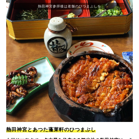
熱田神宮参拝後は老舗のひつまぶしを
熱田神宮とあつた蓬莱軒のひつまぶし