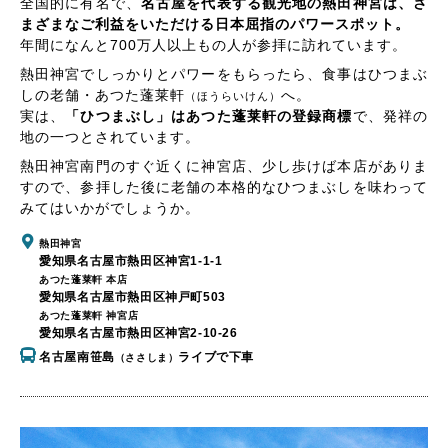
全国的に有名で、
名古屋を代表する観光地の熱田神宮は、さ
まざまなご利益をいただける日本屈指のパワースポット。
年間になんと700万人以上もの人が参拝に訪れています。
熱田神宮でしっかりとパワーをもらったら、食事はひつまぶ
しの老舗・あつた蓬莱軒
へ。
（ほうらいけん）
実は、
「ひつまぶし」はあつた蓬莱軒の登録商標
で、発祥の
地の一つとされています。
熱田神宮南門のすぐ近くに神宮店、少し歩けば本店がありま
すので、参拝した後に老舗の本格的なひつまぶしを味わって
みてはいかがでしょうか。
熱田神宮
愛知県名古屋市熱田区神宮1-1-1
あつた蓬莱軒 本店
愛知県名古屋市熱田区神戸町503
あつた蓬莱軒 神宮店
愛知県名古屋市熱田区神宮2-10-26
名古屋南笹島
ライブで下車
（ささしま）