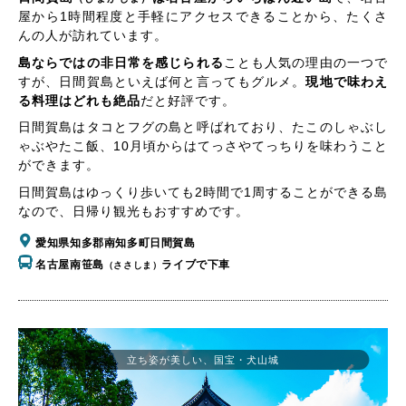
屋から1時間程度と手軽にアクセスできることから、たくさ
んの人が訪れています。
島ならではの非日常を感じられる
ことも人気の理由の一つで
すが、日間賀島といえば何と言ってもグルメ。
現地で味わえ
る料理はどれも絶品
だと好評です。
日間賀島はタコとフグの島と呼ばれており、たこのしゃぶし
ゃぶやたこ飯、10月頃からはてっさやてっちりを味わうこと
ができます。
日間賀島はゆっくり歩いても2時間で1周することができる島
なので、日帰り観光もおすすめです。
愛知県知多郡南知多町日間賀島
名古屋南笹島
ライブで下車
（ささしま）
立ち姿が美しい、国宝・犬山城