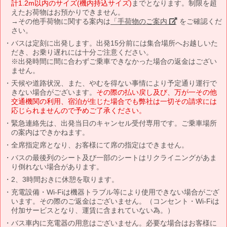
計1.2m以内のサイズ(機内持込サイズ)
までとなります。制限を超
えたお荷物はお預かりできません。
→その他手荷物に関する案内は
「手荷物のご案内」
をご確認くだ
さい。
バスは定刻に出発します。出発15分前には集合場所へお越しいた
だき、お乗り遅れには十分ご注意ください。
※出発時間に間に合わずご乗車できなかった場合の返金はござい
ません。
天候や道路状況、また、やむを得ない事情により予定通り運行で
きない場合がございます。
その際の払い戻し及び、万が一その他
交通機関の利用、宿泊が生じた場合でも弊社は一切その請求には
応じられませんので予めご了承ください。
緊急連絡先は、出発当日のキャンセル受付専用です。ご乗車場所
の案内はできかねます。
全席指定席となり、お客様にて席の指定はできません。
バスの最後列のシート及び一部のシートはリクライニングがあま
り倒れない場合があります。
2、3時間おきに休憩を取ります。
充電設備・Wi-Fiは機器トラブル等により使用できない場合がござ
います。その際のご返金はございません。（コンセント・Wi-Fiは
付加サービスとなり、運賃に含まれていない為。）
バス車内に充電器の用意はございません。必要な場合はお客様に