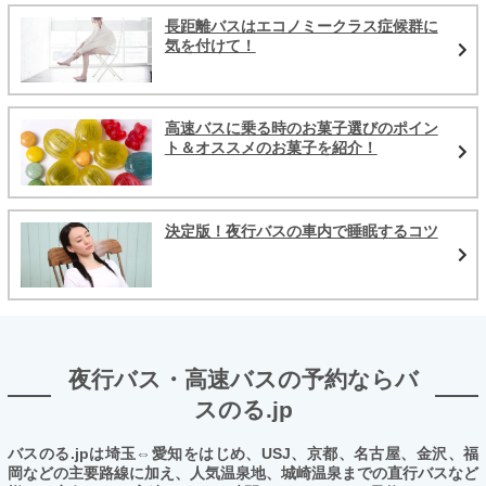
長距離バスはエコノミークラス症候群に
気を付けて！
高速バスに乗る時のお菓子選びのポイン
ト＆オススメのお菓子を紹介！
決定版！夜行バスの車内で睡眠するコツ
夜行バス・高速バスの予約ならバ
スのる.jp
バスのる.jpは埼玉⇔愛知をはじめ、USJ、京都、名古屋、金沢、福
岡などの主要路線に加え、人気温泉地、城崎温泉までの直行バスなど