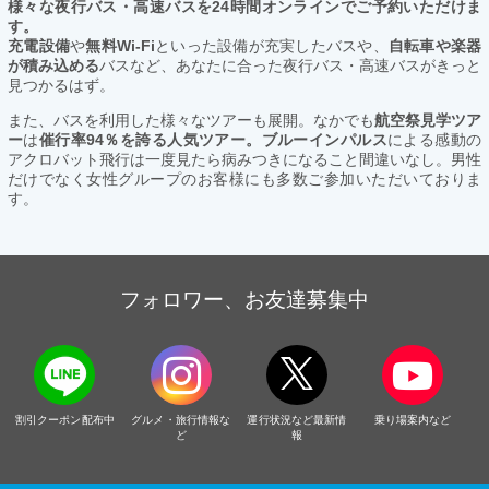
様々な夜行バス・高速バスを24時間オンラインでご予約いただけま
す。
充電設備
や
無料Wi-Fi
といった設備が充実したバスや、
自転車や楽器
が積み込める
バスなど、あなたに合った夜行バス・高速バスがきっと
見つかるはず。
また、バスを利用した様々なツアーも展開。なかでも
航空祭見学ツア
ー
は
催行率94％を誇る人気ツアー。ブルーインパルス
による感動の
アクロバット飛行は一度見たら病みつきになること間違いなし。男性
だけでなく女性グループのお客様にも多数ご参加いただいておりま
す。
フォロワー、お友達募集中
割引クーポン配布中
グルメ・旅行情報な
運行状況など最新情
乗り場案内など
ど
報