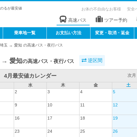
のるが最安値
お体の不自由なお客様
安全
高速バス
ツアー予約
乗車地一覧
お支払い方法
変更・取消・返金
埼玉 → 愛知 の高速バス・夜行バス
 → 愛知
逆区間
の高速バス・夜行バス
4月最安値カレンダー
次月 
水
木
金
土
2
3
4
5
9
10
11
12
16
17
18
19
23
24
25
26