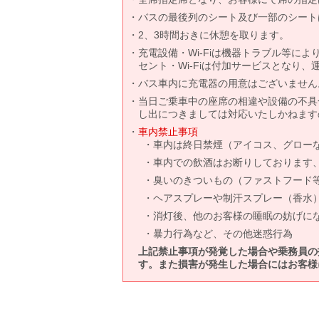
バスの最後列のシート及び一部のシート
2、3時間おきに休憩を取ります。
充電設備・Wi-Fiは機器トラブル等に
セント・Wi-Fiは付加サービスとなり
バス車内に充電器の用意はございません
当日ご乗車中の座席の相違や設備の不具
し出につきましては対応いたしかねます
車内禁止事項
車内は終日禁煙（アイコス、グロー
車内での飲酒はお断りしております
臭いのきついもの（ファストフード
ヘアスプレーや制汗スプレー（香水
消灯後、他のお客様の睡眠の妨げに
暴力行為など、その他迷惑行為
上記禁止事項が発覚した場合や乗務員の
す。また損害が発生した場合にはお客様