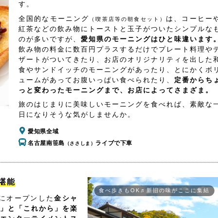
す。
全国的なモーニング
は、コーヒー
（喫茶店等の朝食セット）
紅茶などの飲み物にトーストと玉子がついたシンプルな
のが多いですが、
愛知県のモーニングはひと味違います
飲み物の料金に数百円プラスするだけでプレート料理や
ザートがついてきたり、お店のオリジナリティを出した
食やサンドイッチのモーニングがあったり、とにかくボ
ュームがあってお腹いっぱい食べられたり、
定番からち
っと変わったモーニングまで、お店によってさまざま。
旅のはじまりに美味しいモーニングを食べれば、素敵な
日になりそうな気がしませんか。
愛知県全域
名古屋南笹島
ライブで下車
（ささしま）
堪能
食べ歩きもOK♬新旧の味がここに集結
所にオープンした
金シャ
」と「これから」を楽