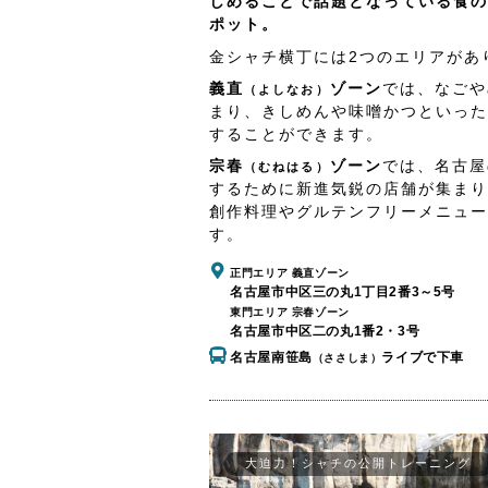
しめることで話題となっている食の
ポット。
金シャチ横丁には2つのエリアがあ
義直
ゾーン
では、なごや
（よしなお）
まり、きしめんや味噌かつといった
することができます。
宗春
ゾーン
では、名古屋
（むねはる）
するために新進気鋭の店舗が集まり
創作料理やグルテンフリーメニュー
す。
正門エリア 義直ゾーン
名古屋市中区三の丸1丁目2番3～5号
東門エリア 宗春ゾーン
名古屋市中区二の丸1番2・3号
名古屋南笹島
ライブで下車
（ささしま）
大迫力！シャチの公開トレーニング