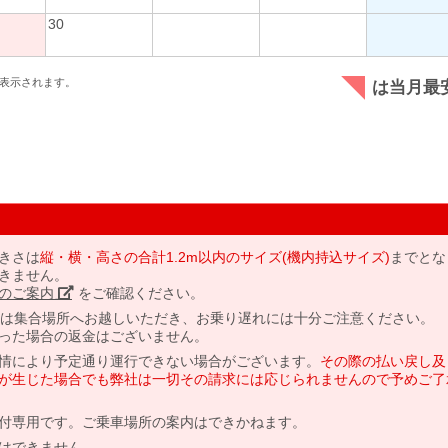
30
表示されます。
は当月最
きさは
縦・横・高さの合計1.2m以内のサイズ(機内持込サイズ)
までとな
きません。
のご案内」
をご確認ください。
には集合場所へお越しいただき、お乗り遅れには十分ご注意ください。
った場合の返金はございません。
情により予定通り運行できない場合がございます。
その際の払い戻し及
が生じた場合でも弊社は一切その請求には応じられませんので予めご了
付専用です。ご乗車場所の案内はできかねます。
はできません。