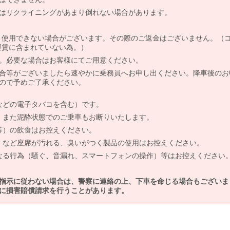
はリクライニングがあまり倒れない場合があります。
より使用できない場合がございます。その際のご返金はございません。（
、運賃に含まれていない為。）
。必要な場合はお客様にてご用意ください。
合等がございましたら速やかに乗務員へお申し出ください。降車後のお
ので予めご了承ください。
などの電子タバコを含む）です。
、また泥酔状態でのご乗車もお断りいたします。
等）の飲食はお控えください。
）など座席が汚れる、臭いがつく製品の使用はお控えください。
なる行為（騒ぐ、音漏れ、スマートフォンの操作）等はお控えください
指示に従わない場合は、警察に連絡の上、下車を命じる場合もございま
に損害賠償請求を行うことがあります。