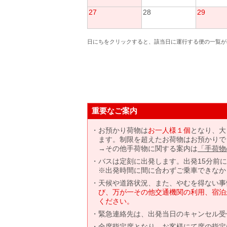
27
28
29
日にちをクリックすると、該当日に運行する便の一覧が
重要なご案内
お預かり荷物は
お一人様１個
となり、大
ます。制限を超えたお荷物はお預かりで
→その他手荷物に関する案内は
「手荷物
バスは定刻に出発します。出発15分前
※出発時間に間に合わずご乗車できなか
天候や道路状況、また、やむを得ない事
び、万が一その他交通機関の利用、宿泊
ください。
緊急連絡先は、出発当日のキャンセル受
全席指定席となり、お客様にて席の指定