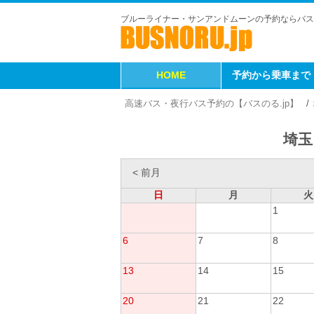
ブルーライナー・サンアンドムーンの予約ならバス
HOME
予約から乗車まで
高速バス・夜行バス予約の【バスのる.jp】
埼玉
< 前月
日
月
火
1
6
7
8
13
14
15
20
21
22