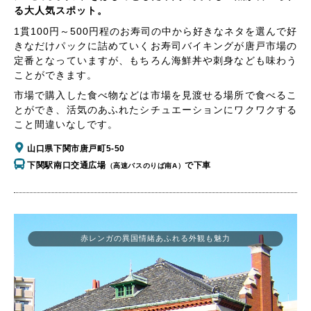
る大人気スポット。
1貫100円～500円程のお寿司の中から好きなネタを選んで好
きなだけパックに詰めていくお寿司バイキングが唐戸市場の
定番となっていますが、もちろん海鮮丼や刺身なども味わう
ことができます。
市場で購入した食べ物などは市場を見渡せる場所で食べるこ
とができ、活気のあふれたシチュエーションにワクワクする
こと間違いなしです。
山口県下関市唐戸町5-50
下関駅南口交通広場
で下車
（高速バスのりば南A）
赤レンガの異国情緒あふれる外観も魅力