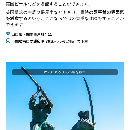
英国ビールなどを堪能することができます。
英国様式の中庭や展示室などもあり、
当時の領事館の雰囲気
を満喫する
という、ここならではの貴重な体験をすることが
できます。
山口県下関市唐戸町4-11
下関駅南口交通広場
で下車
（高速バスのりば南A）
歴史に残る決闘の島を散策