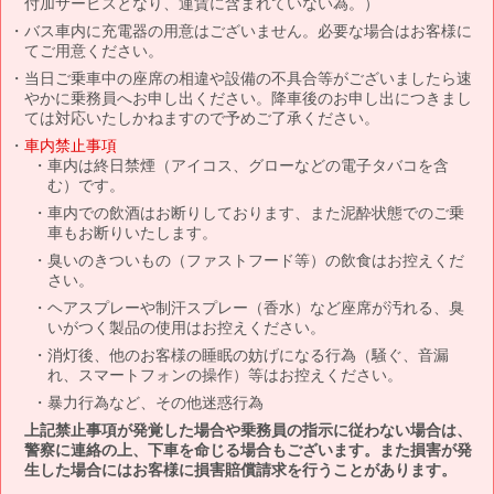
付加サービスとなり、運賃に含まれていない為。）
バス車内に充電器の用意はございません。必要な場合はお客様に
てご用意ください。
当日ご乗車中の座席の相違や設備の不具合等がございましたら速
やかに乗務員へお申し出ください。降車後のお申し出につきまし
ては対応いたしかねますので予めご了承ください。
車内禁止事項
車内は終日禁煙（アイコス、グローなどの電子タバコを含
む）です。
車内での飲酒はお断りしております、また泥酔状態でのご乗
車もお断りいたします。
臭いのきついもの（ファストフード等）の飲食はお控えくだ
さい。
ヘアスプレーや制汗スプレー（香水）など座席が汚れる、臭
いがつく製品の使用はお控えください。
消灯後、他のお客様の睡眠の妨げになる行為（騒ぐ、音漏
れ、スマートフォンの操作）等はお控えください。
暴力行為など、その他迷惑行為
上記禁止事項が発覚した場合や乗務員の指示に従わない場合は、
警察に連絡の上、下車を命じる場合もございます。また損害が発
生した場合にはお客様に損害賠償請求を行うことがあります。