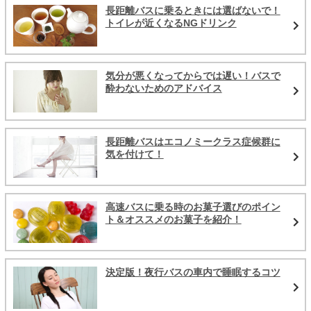
長距離バスに乗るときには選ばないで！
トイレが近くなるNGドリンク
気分が悪くなってからでは遅い！バスで
酔わないためのアドバイス
長距離バスはエコノミークラス症候群に
気を付けて！
高速バスに乗る時のお菓子選びのポイン
ト＆オススメのお菓子を紹介！
決定版！夜行バスの車内で睡眠するコツ