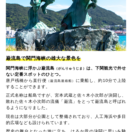
巌流島で関門海峡の雄大な景色を
関門海峡に浮かぶ巌流島
は、下関観光で外せ
（がんりゅうじま）
ない定番スポットのひとつ。
唐戸桟橋から直行便
に乗船し、約10分で上陸
（巌流島連絡船）
することができます。
正式名称は船島ですが、宮本武蔵と佐々木小次郎が決闘し、
敗れた佐々木小次郎の流儀「巌流」をとって巌流島と呼ばれ
るようになりました。
現在は大部分が公園として整備されており、人工海浜や多目
的広場なども設けられています。
歴史の舞台となった地に立ち、はるか昔の決闘に思いを馳