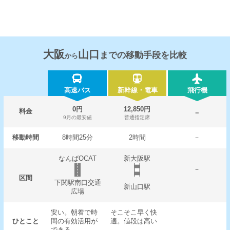
大阪
山口
までの移動手段を比較
から
高速バス
新幹線・電車
飛行機
0円
12,850円
料金
－
9月の最安値
普通指定席
移動時間
8時間25分
2時間
－
なんばOCAT
新大阪駅
－
区間
下関駅南口交通
新山口駅
広場
安い。朝着で時
そこそこ早く快
ひとこと
間の有効活用が
適。値段は高い