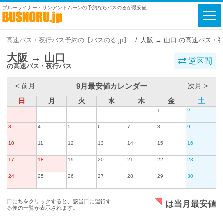
ブルーライナー・サンアンドムーンの予約ならバスのるが最安値
高速バス・夜行バス予約の【バスのる.jp】
大阪 → 山口 の高速バス・
大阪 → 山口
逆区間
の高速バス・夜行バス
9月最安値カレンダー
< 前月
次月 >
日
月
火
水
木
金
土
1
2
3
4
5
6
7
8
9
10
11
12
13
14
15
16
17
18
19
20
21
22
23
24
25
26
27
28
29
30
日にちをクリックすると、該当日に運行す
は当月最安値
る便の一覧が表示されます。