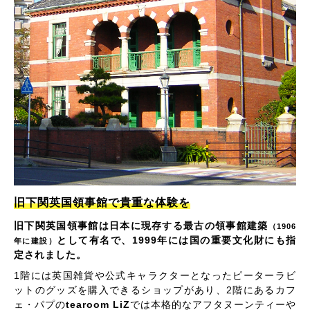
旧下関英国領事館で貴重な体験を
旧下関英国領事館は日本に現存する最古の領事館建築
（1906
として有名で、1999年には国の重要文化財にも指
年に建設）
定されました。
1階には英国雑貨や公式キャラクターとなったピーターラビ
ットのグッズを購入できるショップがあり、2階にあるカフ
ェ・パプの
tearoom LiZ
では本格的なアフタヌーンティーや