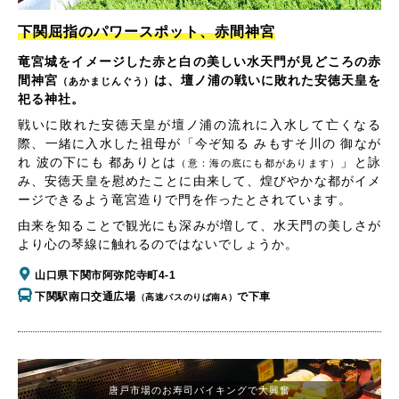
下関屈指のパワースポット、赤間神宮
竜宮城をイメージした赤と白の美しい水天門が見どころの赤
間神宮
は、壇ノ浦の戦いに敗れた安徳天皇を
（あかまじんぐう）
祀る神社。
戦いに敗れた安徳天皇が壇ノ浦の流れに入水して亡くなる
際、一緒に入水した祖母が「今ぞ知る みもすそ川の 御なが
れ 波の下にも 都ありとは
」と詠
（意：海の底にも都があります）
み、安徳天皇を慰めたことに由来して、煌びやかな都がイメ
ージできるよう竜宮造りで門を作ったとされています。
由来を知ることで観光にも深みが増して、水天門の美しさが
より心の琴線に触れるのではないでしょうか。
山口県下関市阿弥陀寺町4-1
下関駅南口交通広場
で下車
（高速バスのりば南A）
唐戸市場のお寿司バイキングで大興奮