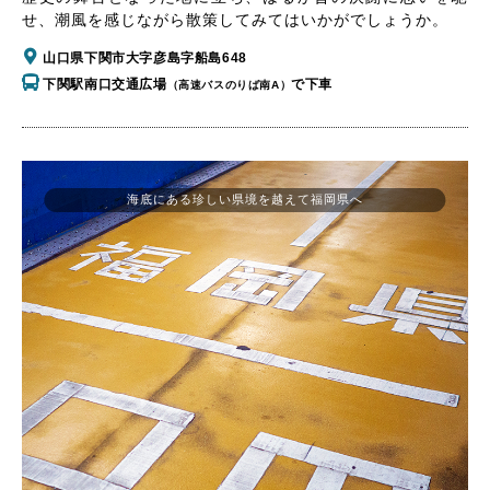
せ、潮風を感じながら散策してみてはいかがでしょうか。
山口県下関市大字彦島字船島648
下関駅南口交通広場
で下車
（高速バスのりば南A）
海底にある珍しい県境を越えて福岡県へ