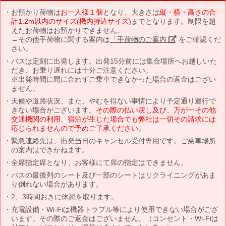
お預かり荷物は
お一人様１個
となり、大きさは
縦・横・高さの合
計1.2m以内のサイズ(機内持込サイズ)
までとなります。制限を超
えたお荷物はお預かりできません。
→その他手荷物に関する案内は
「手荷物のご案内」
をご確認くだ
さい。
バスは定刻に出発します。出発15分前には集合場所へお越しいた
だき、お乗り遅れには十分ご注意ください。
※出発時間に間に合わずご乗車できなかった場合の返金はござい
ません。
天候や道路状況、また、やむを得ない事情により予定通り運行で
きない場合がございます。
その際の払い戻し及び、万が一その他
交通機関の利用、宿泊が生じた場合でも弊社は一切その請求には
応じられませんので予めご了承ください。
緊急連絡先は、出発当日のキャンセル受付専用です。ご乗車場所
の案内はできかねます。
全席指定席となり、お客様にて席の指定はできません。
バスの最後列のシート及び一部のシートはリクライニングがあま
り倒れない場合があります。
2、3時間おきに休憩を取ります。
充電設備・Wi-Fiは機器トラブル等により使用できない場合がござ
います。その際のご返金はございません。（コンセント・Wi-Fiは