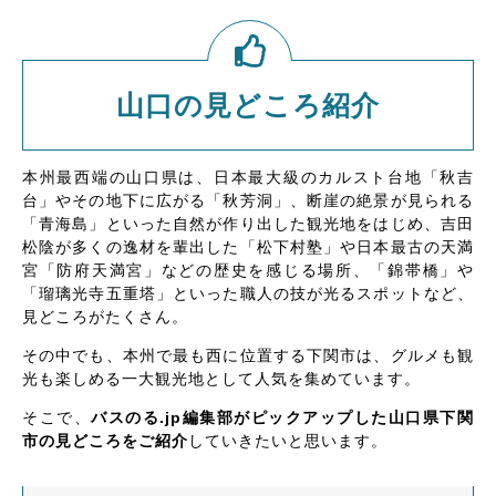
山口の見どころ紹介
本州最西端の山口県は、日本最大級のカルスト台地「秋吉
台」やその地下に広がる「秋芳洞」、断崖の絶景が見られる
「青海島」といった自然が作り出した観光地をはじめ、吉田
松陰が多くの逸材を輩出した「松下村塾」や日本最古の天満
宮「防府天満宮」などの歴史を感じる場所、「錦帯橋」や
「瑠璃光寺五重塔」といった職人の技が光るスポットなど、
見どころがたくさん。
その中でも、本州で最も西に位置する下関市は、グルメも観
光も楽しめる一大観光地として人気を集めています。
そこで、
バスのる.jp編集部がピックアップした山口県下関
市の見どころをご紹介
していきたいと思います。