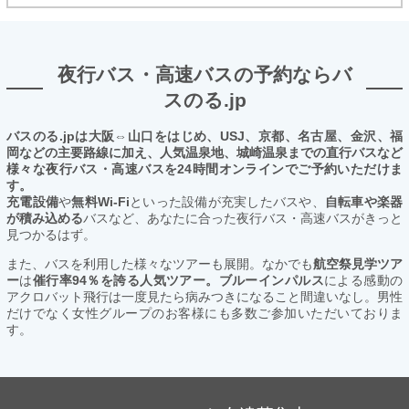
夜行バス・高速バスの予約ならバ
スのる.jp
バスのる.jpは大阪⇔山口をはじめ、USJ、京都、名古屋、金沢、福
岡などの主要路線に加え、人気温泉地、城崎温泉までの直行バスなど
様々な夜行バス・高速バスを24時間オンラインでご予約いただけま
す。
充電設備
や
無料Wi-Fi
といった設備が充実したバスや、
自転車や楽器
が積み込める
バスなど、あなたに合った夜行バス・高速バスがきっと
見つかるはず。
また、バスを利用した様々なツアーも展開。なかでも
航空祭見学ツア
ー
は
催行率94％を誇る人気ツアー。ブルーインパルス
による感動の
アクロバット飛行は一度見たら病みつきになること間違いなし。男性
だけでなく女性グループのお客様にも多数ご参加いただいておりま
す。