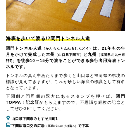
海底を歩いて渡る!?関門トンネル人道
関門トンネル人道
は、21年もの年
（かんもんとんねるじんどう）
月をかけて完成した本州
と九州
（山口県下関市）
（福岡県北九州市
を徒歩10～15分で渡ることができる歩行者用海底トン
門司）
ネルです。
トンネルの真ん中あたりまで歩くと山口県と福岡県の県境の
標識が見えてきますが、これが珍しい海底の標識として有名
となっています。
下関側と門司側の双方にあるスタンプを押せば、
関門
TOPPA！記念証
がもらえますので、不思議な経験の記念と
してぜひGETしてください。
山口県下関市みもすそ川町1
下関駅南口交通広場
で下車
（高速バスのりば南A）