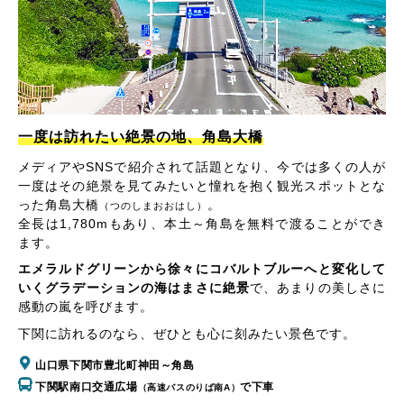
一度は訪れたい絶景の地、角島大橋
メディアやSNSで紹介されて話題となり、今では多くの人が
一度はその絶景を見てみたいと憧れを抱く観光スポットとな
った角島大橋
。
（つのしまおおはし）
全長は1,780mもあり、本土～角島を無料で渡ることができ
ます。
エメラルドグリーンから徐々にコバルトブルーへと変化して
いくグラデーションの海はまさに絶景
で、あまりの美しさに
感動の嵐を呼びます。
下関に訪れるのなら、ぜひとも心に刻みたい景色です。
山口県下関市豊北町神田～角島
下関駅南口交通広場
で下車
（高速バスのりば南A）