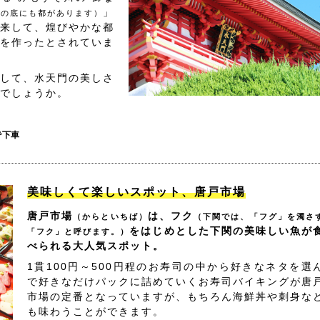
」
海の底にも都があります）
来して、煌びやかな都
を作ったとされていま
して、水天門の美しさ
でしょうか。
で下車
美味しくて楽しいスポット、唐戸市場
唐戸市場
は、フク
（からといちば）
（下関では、「フグ」を濁さ
をはじめとした下関の美味しい魚が
「フク」と呼びます。）
べられる大人気スポット。
1貫100円～500円程のお寿司の中から好きなネタを選
で好きなだけパックに詰めていくお寿司バイキングが唐
市場の定番となっていますが、もちろん海鮮丼や刺身な
も味わうことができます。