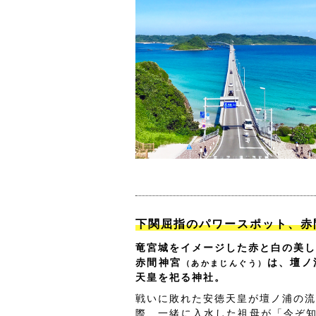
下関屈指のパワースポット、赤
竜宮城をイメージした赤と白の美し
赤間神宮
は、壇ノ
（あかまじんぐう）
天皇を祀る神社。
戦いに敗れた安徳天皇が壇ノ浦の流
際、一緒に入水した祖母が「今ぞ知