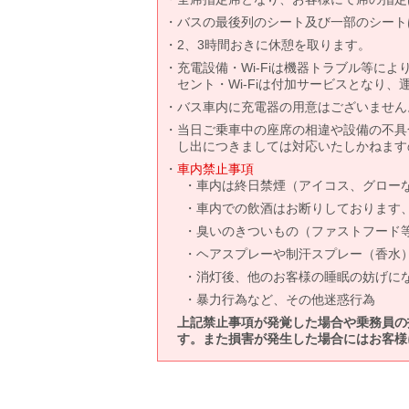
バスの最後列のシート及び一部のシート
2、3時間おきに休憩を取ります。
充電設備・Wi-Fiは機器トラブル等に
セント・Wi-Fiは付加サービスとなり
バス車内に充電器の用意はございません
当日ご乗車中の座席の相違や設備の不具
し出につきましては対応いたしかねます
車内禁止事項
車内は終日禁煙（アイコス、グロー
車内での飲酒はお断りしております
臭いのきついもの（ファストフード
ヘアスプレーや制汗スプレー（香水
消灯後、他のお客様の睡眠の妨げに
暴力行為など、その他迷惑行為
上記禁止事項が発覚した場合や乗務員の
す。また損害が発生した場合にはお客様