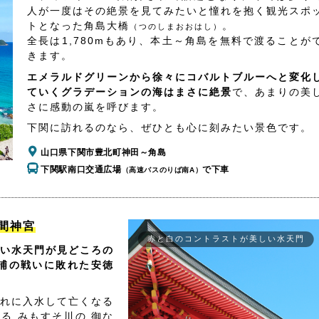
人が一度はその絶景を見てみたいと憧れを抱く観光スポ
トとなった角島大橋
。
（つのしまおおはし）
全長は1,780mもあり、本土～角島を無料で渡ることが
きます。
エメラルドグリーンから徐々にコバルトブルーへと変化
ていくグラデーションの海はまさに絶景
で、あまりの美
さに感動の嵐を呼びます。
下関に訪れるのなら、ぜひとも心に刻みたい景色です。
山口県下関市豊北町神田～角島
下関駅南口交通広場
で下車
（高速バスのりば南A）
間神宮
赤と白のコントラストが美しい水天門
い水天門が見どころの
浦の戦いに敗れた安徳
れに入水して亡くなる
る みもすそ川の 御な