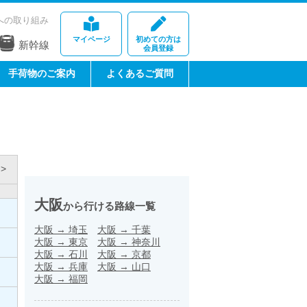
への取り組み
マイページ
初めての方は
新幹線
会員登録
手荷物のご案内
よくあるご質問
>
大阪
から行ける路線一覧
大阪
→
埼玉
大阪
→
千葉
大阪
→
東京
大阪
→
神奈川
大阪
→
石川
大阪
→
京都
大阪
→
兵庫
大阪
→
山口
大阪
→
福岡