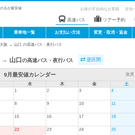
のるが最安値
お体の不自由なお客様
安全
高速バス
ツアー予約
乗車地一覧
お支払い方法
変更・取消・返金
大阪 → 山口 の高速バス・夜行バス
 → 山口
逆区間
の高速バス・夜行バス
9月最安値カレンダー
次月 
水
木
金
土
1
2
3
4
8
9
10
11
15
16
17
18
22
23
24
25