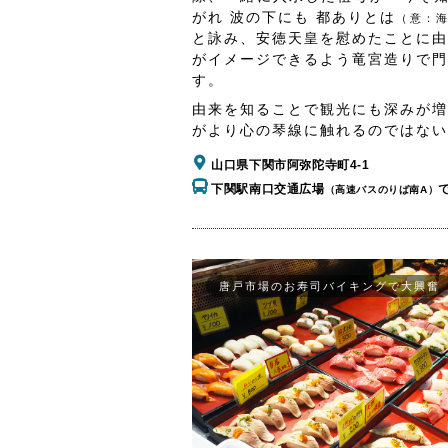
がれ 波の下にも 都ありとは
（意：
と詠み、安徳天皇を慰めたことに由
がイメージできるよう竜宮造りで門
す。
由来を知ることで観光にも深みが増
がより心の琴線に触れるのではない
山口県下関市阿弥陀寺町4-1
下関駅南口交通広場
（高速バスのりば南A）
唐戸市場のお寿司バイキングで大興奮