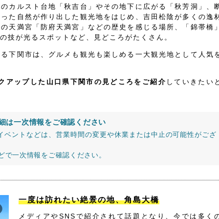
級のカルスト台地「秋吉台」やその地下に広がる「秋芳洞」、
いった自然が作り出した観光地をはじめ、吉田松陰が多くの逸
古の天満宮「防府天満宮」などの歴史を感じる場所、「錦帯橋
の技が光るスポットなど、見どころがたくさん。
する下関市は、グルメも観光も楽しめる一大観光地として人気
ックアップした山口県下関市の見どころをご紹介
していきたい
細は一次情報をご確認ください
イベントなどは、営業時間の変更や休業または中止の可能性がござ
などで一次情報をご確認ください。
一度は訪れたい絶景の地、角島大橋
メディアやSNSで紹介されて話題となり、今では多く