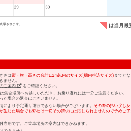
29
30
表示されます。
は当月最
きさは
縦・横・高さの合計1.2m以内のサイズ(機内持込サイズ)
までとな
きません。
のご案内」
をご確認ください。
には集合場所へお越しいただき、お乗り遅れには十分ご注意ください。
った場合の返金はございません。
情により予定通り運行できない場合がございます。
その際の払い戻し及
が生じた場合でも弊社は一切その請求には応じられませんので予めご了
付専用です。ご乗車場所の案内はできかねます。
はできません。