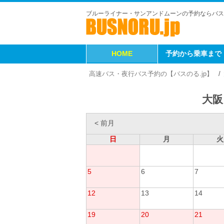
ブルーライナー・サンアンドムーンの予約ならバス
HOME
予約から乗車まで
高速バス・夜行バス予約の【バスのる.jp】
大阪
< 前月
日
月
火
5
6
7
12
13
14
19
20
21