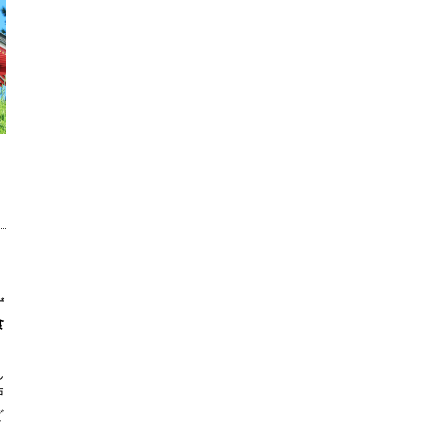
ず
食
ん
戸
ど