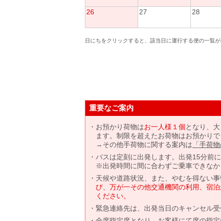
26
27
28
日にちをクリックすると、該当日に運行する便の一覧が
重要なご案内
お預かり荷物は
お一人様１個
となり、大
ます。制限を超えたお荷物はお預かりで
→その他手荷物に関する案内は
「手荷物
バスは定刻に出発します。出発15分前
※出発時間に間に合わずご乗車できなか
天候や道路状況、また、やむを得ない事
び、万が一その他交通機関の利用、宿泊
ください。
緊急連絡先は、出発当日のキャンセル受
全席指定席となり、お客様にて席の指定