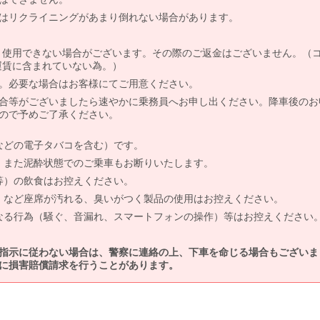
はリクライニングがあまり倒れない場合があります。
より使用できない場合がございます。その際のご返金はございません。（
、運賃に含まれていない為。）
。必要な場合はお客様にてご用意ください。
合等がございましたら速やかに乗務員へお申し出ください。降車後のお
ので予めご了承ください。
などの電子タバコを含む）です。
、また泥酔状態でのご乗車もお断りいたします。
等）の飲食はお控えください。
）など座席が汚れる、臭いがつく製品の使用はお控えください。
なる行為（騒ぐ、音漏れ、スマートフォンの操作）等はお控えください
指示に従わない場合は、警察に連絡の上、下車を命じる場合もございま
に損害賠償請求を行うことがあります。