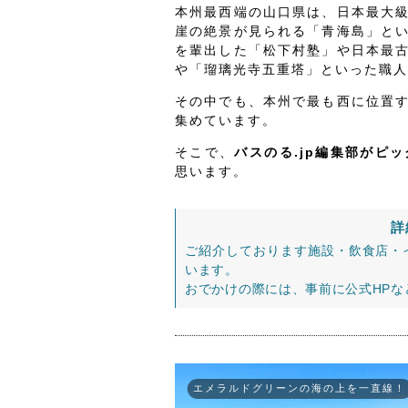
本州最西端の山口県は、日本最大
崖の絶景が見られる「青海島」と
を輩出した「松下村塾」や日本最
や「瑠璃光寺五重塔」といった職人
その中でも、本州で最も西に位置
集めています。
そこで、
バスのる.jp編集部がピ
思います。
詳
ご紹介しております施設・飲食店・
います。
おでかけの際には、事前に公式HP
エメラルドグリーンの海の上を一直線！