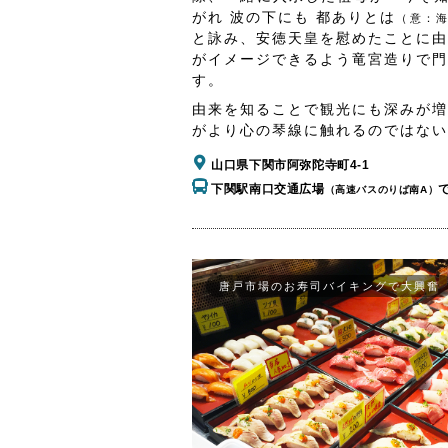
がれ 波の下にも 都ありとは
（意：
と詠み、安徳天皇を慰めたことに由
がイメージできるよう竜宮造りで門
す。
由来を知ることで観光にも深みが増
がより心の琴線に触れるのではない
山口県下関市阿弥陀寺町4-1
下関駅南口交通広場
（高速バスのりば南A）
唐戸市場のお寿司バイキングで大興奮