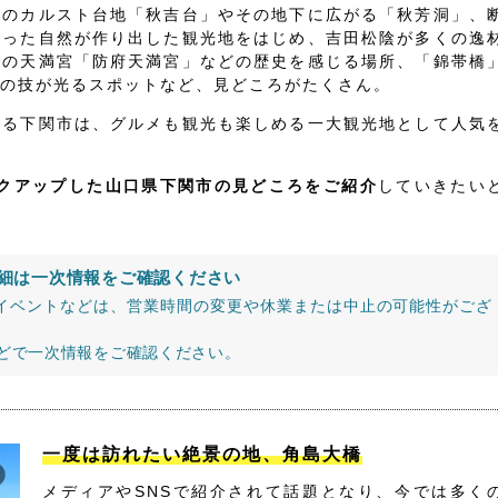
級のカルスト台地「秋吉台」やその地下に広がる「秋芳洞」、
いった自然が作り出した観光地をはじめ、吉田松陰が多くの逸
古の天満宮「防府天満宮」などの歴史を感じる場所、「錦帯橋
の技が光るスポットなど、見どころがたくさん。
する下関市は、グルメも観光も楽しめる一大観光地として人気
ックアップした山口県下関市の見どころをご紹介
していきたい
細は一次情報をご確認ください
イベントなどは、営業時間の変更や休業または中止の可能性がござ
などで一次情報をご確認ください。
一度は訪れたい絶景の地、角島大橋
メディアやSNSで紹介されて話題となり、今では多く