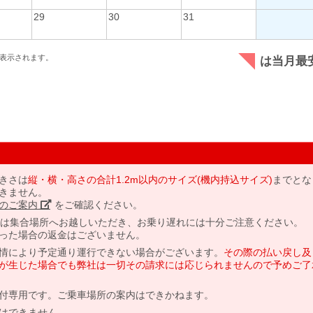
29
30
31
表示されます。
は当月最
きさは
縦・横・高さの合計1.2m以内のサイズ(機内持込サイズ)
までとな
きません。
のご案内」
をご確認ください。
には集合場所へお越しいただき、お乗り遅れには十分ご注意ください。
った場合の返金はございません。
情により予定通り運行できない場合がございます。
その際の払い戻し及
が生じた場合でも弊社は一切その請求には応じられませんので予めご了
付専用です。ご乗車場所の案内はできかねます。
はできません。