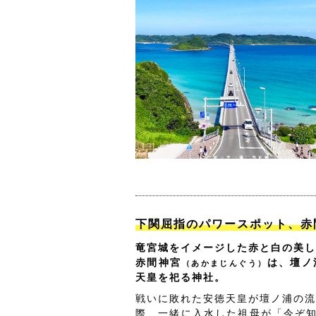
下関屈指のパワースポット、赤
竜宮城をイメージした赤と白の美し
赤間神宮
は、壇ノ
（あかまじんぐう）
天皇を祀る神社。
戦いに敗れた安徳天皇が壇ノ浦の流
際、一緒に入水した祖母が「今ぞ知