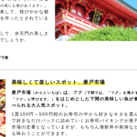
」
海の底にも都があります）
来して、煌びやかな都
を作ったとされていま
して、水天門の美しさ
でしょうか。
で下車
美味しくて楽しいスポット、唐戸市場
唐戸市場
は、フク
（からといちば）
（下関では、「フグ」を濁さ
をはじめとした下関の美味しい魚が
「フク」と呼びます。）
べられる大人気スポット。
1貫100円～500円程のお寿司の中から好きなネタを選
で好きなだけパックに詰めていくお寿司バイキングが唐
市場の定番となっていますが、もちろん海鮮丼や刺身な
も味わうことができます。