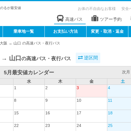
のるが最安値
お体の不自由なお客様
安全
高速バス
ツアー予約
乗車地一覧
お支払い方法
変更・取消・返金
大阪 → 山口 の高速バス・夜行バス
 → 山口
逆区間
の高速バス・夜行バス
5月最安値カレンダー
次月 
水
木
金
土
1
2
3
4
8
9
10
11
15
16
17
18
22
23
24
25