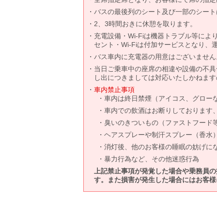
バスの最後列のシート及び一部のシート
2、3時間おきに休憩を取ります。
充電設備・Wi-Fiは機器トラブル等に
セント・Wi-Fiは付加サービスとなり
バス車内に充電器の用意はございません
当日ご乗車中の座席の相違や設備の不具
し出につきましては対応いたしかねます
車内禁止事項
車内は終日禁煙（アイコス、グロー
車内での飲酒はお断りしております
臭いのきついもの（ファストフード
ヘアスプレーや制汗スプレー（香水
消灯後、他のお客様の睡眠の妨げに
暴力行為など、その他迷惑行為
上記禁止事項が発覚した場合や乗務員の
す。また損害が発生した場合にはお客様