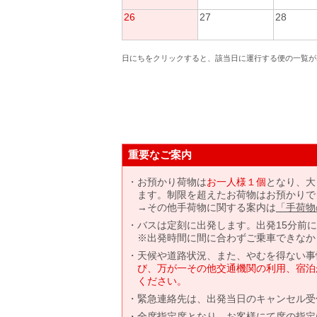
26
27
28
日にちをクリックすると、該当日に運行する便の一覧が
重要なご案内
お預かり荷物は
お一人様１個
となり、大
ます。制限を超えたお荷物はお預かりで
→その他手荷物に関する案内は
「手荷物
バスは定刻に出発します。出発15分前
※出発時間に間に合わずご乗車できなか
天候や道路状況、また、やむを得ない事
び、万が一その他交通機関の利用、宿泊
ください。
緊急連絡先は、出発当日のキャンセル受
全席指定席となり、お客様にて席の指定