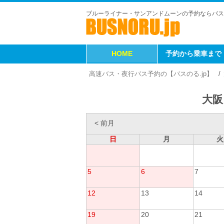
ブルーライナー・サンアンドムーンの予約ならバス
HOME
予約から乗車まで
高速バス・夜行バス予約の【バスのる.jp】
大阪
< 前月
日
月
火
5
6
7
12
13
14
19
20
21