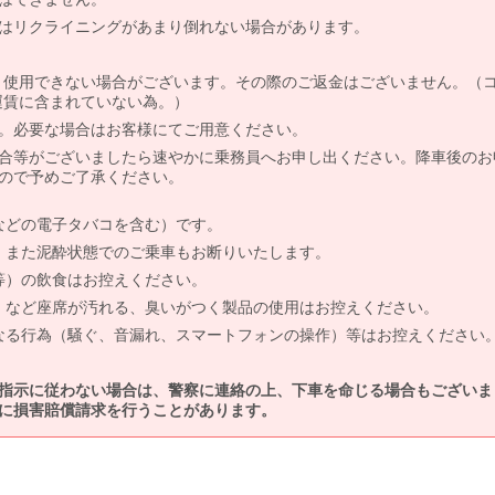
はリクライニングがあまり倒れない場合があります。
より使用できない場合がございます。その際のご返金はございません。（
、運賃に含まれていない為。）
。必要な場合はお客様にてご用意ください。
合等がございましたら速やかに乗務員へお申し出ください。降車後のお
ので予めご了承ください。
などの電子タバコを含む）です。
、また泥酔状態でのご乗車もお断りいたします。
等）の飲食はお控えください。
）など座席が汚れる、臭いがつく製品の使用はお控えください。
なる行為（騒ぐ、音漏れ、スマートフォンの操作）等はお控えください
指示に従わない場合は、警察に連絡の上、下車を命じる場合もございま
に損害賠償請求を行うことがあります。