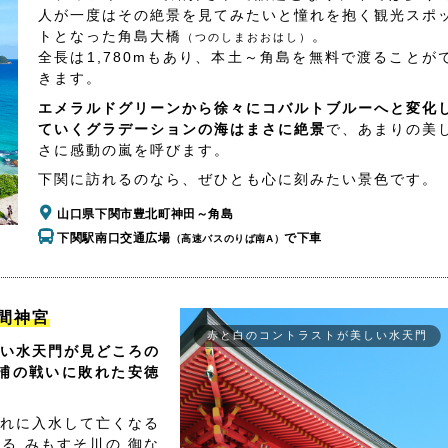
人が一度はその絶景を見てみたいと憧れを抱く観光スポ
トとなった角島大橋
。
（つのしまおおはし）
全長は1,780mもあり、本土～角島を無料で渡ることが
きます。
エメラルドグリーンから徐々にコバルトブルーへと変化
ていくグラデーションの海はまさに絶景
で、あまりの美
さに感動の嵐を呼びます。
下関に訪れるのなら、ぜひとも心に刻みたい景色です。
山口県下関市豊北町神田～角島
下関駅南口交通広場
で下車
（高速バスのりば南A）
間神宮
赤と白のコントラストが美しい水天門
い水天門が見どころの
浦の戦いに敗れた安徳
れに入水して亡くなる
る みもすそ川の 御な