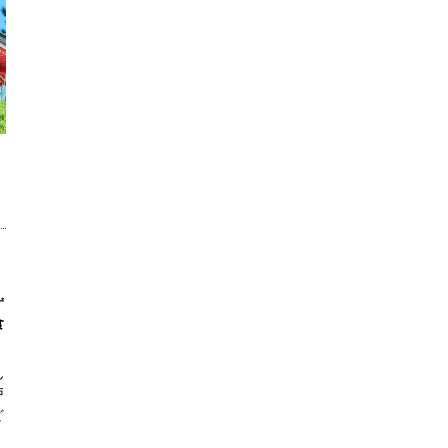
ず
食
ん
戸
ど