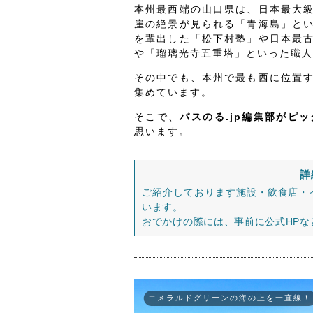
本州最西端の山口県は、日本最大
崖の絶景が見られる「青海島」と
を輩出した「松下村塾」や日本最
や「瑠璃光寺五重塔」といった職人
その中でも、本州で最も西に位置
集めています。
そこで、
バスのる.jp編集部がピ
思います。
詳
ご紹介しております施設・飲食店・
います。
おでかけの際には、事前に公式HP
エメラルドグリーンの海の上を一直線！