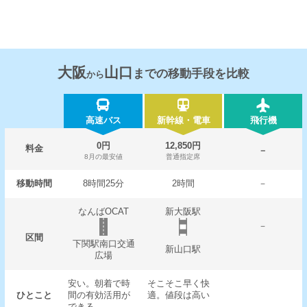
大阪
山口
までの移動手段を比較
から
高速バス
新幹線・電車
飛行機
0円
12,850円
料金
－
8月の最安値
普通指定席
移動時間
8時間25分
2時間
－
なんばOCAT
新大阪駅
－
区間
下関駅南口交通
新山口駅
広場
安い。朝着で時
そこそこ早く快
ひとこと
間の有効活用が
適。値段は高い