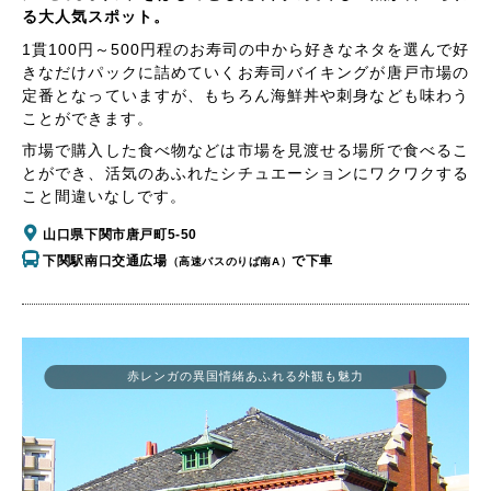
る大人気スポット。
1貫100円～500円程のお寿司の中から好きなネタを選んで好
きなだけパックに詰めていくお寿司バイキングが唐戸市場の
定番となっていますが、もちろん海鮮丼や刺身なども味わう
ことができます。
市場で購入した食べ物などは市場を見渡せる場所で食べるこ
とができ、活気のあふれたシチュエーションにワクワクする
こと間違いなしです。
山口県下関市唐戸町5-50
下関駅南口交通広場
で下車
（高速バスのりば南A）
赤レンガの異国情緒あふれる外観も魅力