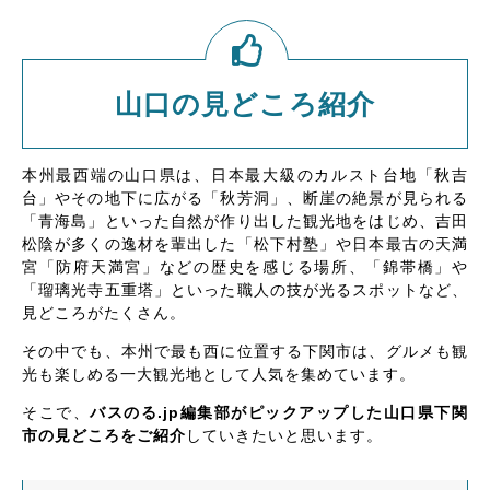
山口の見どころ紹介
本州最西端の山口県は、日本最大級のカルスト台地「秋吉
台」やその地下に広がる「秋芳洞」、断崖の絶景が見られる
「青海島」といった自然が作り出した観光地をはじめ、吉田
松陰が多くの逸材を輩出した「松下村塾」や日本最古の天満
宮「防府天満宮」などの歴史を感じる場所、「錦帯橋」や
「瑠璃光寺五重塔」といった職人の技が光るスポットなど、
見どころがたくさん。
その中でも、本州で最も西に位置する下関市は、グルメも観
光も楽しめる一大観光地として人気を集めています。
そこで、
バスのる.jp編集部がピックアップした山口県下関
市の見どころをご紹介
していきたいと思います。