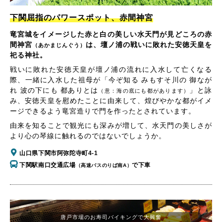
下関屈指のパワースポット、赤間神宮
竜宮城をイメージした赤と白の美しい水天門が見どころの赤
間神宮
は、壇ノ浦の戦いに敗れた安徳天皇を
（あかまじんぐう）
祀る神社。
戦いに敗れた安徳天皇が壇ノ浦の流れに入水して亡くなる
際、一緒に入水した祖母が「今ぞ知る みもすそ川の 御なが
れ 波の下にも 都ありとは
」と詠
（意：海の底にも都があります）
み、安徳天皇を慰めたことに由来して、煌びやかな都がイメ
ージできるよう竜宮造りで門を作ったとされています。
由来を知ることで観光にも深みが増して、水天門の美しさが
より心の琴線に触れるのではないでしょうか。
山口県下関市阿弥陀寺町4-1
下関駅南口交通広場
で下車
（高速バスのりば南A）
唐戸市場のお寿司バイキングで大興奮