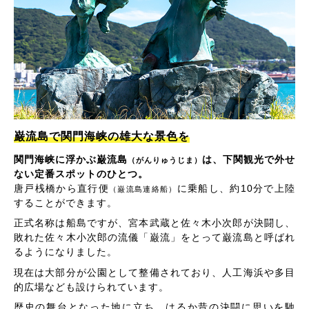
巌流島で関門海峡の雄大な景色を
関門海峡に浮かぶ巌流島
は、下関観光で外せ
（がんりゅうじま）
ない定番スポットのひとつ。
唐戸桟橋から直行便
に乗船し、約10分で上陸
（巌流島連絡船）
することができます。
正式名称は船島ですが、宮本武蔵と佐々木小次郎が決闘し、
敗れた佐々木小次郎の流儀「巌流」をとって巌流島と呼ばれ
るようになりました。
現在は大部分が公園として整備されており、人工海浜や多目
的広場なども設けられています。
歴史の舞台となった地に立ち、はるか昔の決闘に思いを馳