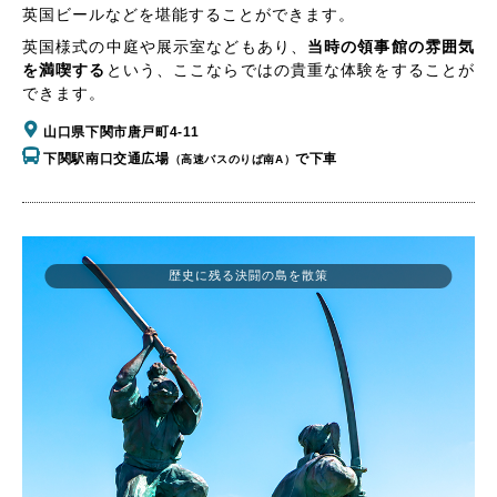
英国ビールなどを堪能することができます。
英国様式の中庭や展示室などもあり、
当時の領事館の雰囲気
を満喫する
という、ここならではの貴重な体験をすることが
できます。
山口県下関市唐戸町4-11
下関駅南口交通広場
で下車
（高速バスのりば南A）
歴史に残る決闘の島を散策