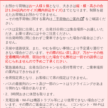
お預かり荷物は
お一人様１個
となり、大きさは
縦・横・高さの合
計1.2m以内のサイズ(機内持込サイズ)
までとなります。制限を超
えたお荷物はお預かりできません。
→その他手荷物に関する案内は
「手荷物のご案内」
をご確認くだ
さい。
バスは定刻に出発します。出発15分前には集合場所へお越しいた
だき、お乗り遅れには十分ご注意ください。
※出発時間に間に合わずご乗車できなかった場合の返金はござい
ません。
天候や道路状況、また、やむを得ない事情により予定通り運行で
きない場合がございます。
その際の払い戻し及び、万が一その他
交通機関の利用、宿泊が生じた場合でも弊社は一切その請求には
応じられませんので予めご了承ください。
緊急連絡先は、出発当日のキャンセル受付専用です。ご乗車場所
の案内はできかねます。
全席指定席となり、お客様にて席の指定はできません。
バスの最後列のシート及び一部のシートはリクライニングがあま
り倒れない場合があります。
2、3時間おきに休憩を取ります。
充電設備・Wi-Fiは機器トラブル等により使用できない場合がござ
います。その際のご返金はございません。（コンセント・Wi-Fiは