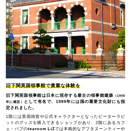
旧下関英国領事館で貴重な体験を
旧下関英国領事館は日本に現存する最古の領事館建築
（1906
として有名で、1999年には国の重要文化財にも指
年に建設）
定されました。
1階には英国雑貨や公式キャラクターとなったピーターラビ
ットのグッズを購入できるショップがあり、2階にあるカフ
ェ・パプの
tearoom LiZ
では本格的なアフタヌーンティーや