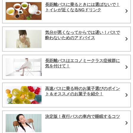
長距離バスに乗るときには選ばないで！
トイレが近くなるNGドリンク
気分が悪くなってからでは遅い！バスで
酔わないためのアドバイス
長距離バスはエコノミークラス症候群に
気を付けて！
高速バスに乗る時のお菓子選びのポイン
ト＆オススメのお菓子を紹介！
決定版！夜行バスの車内で睡眠するコツ