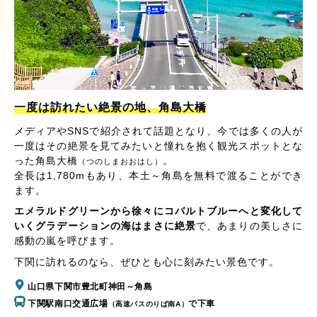
一度は訪れたい絶景の地、角島大橋
メディアやSNSで紹介されて話題となり、今では多くの人が
一度はその絶景を見てみたいと憧れを抱く観光スポットとな
った角島大橋
。
（つのしまおおはし）
全長は1,780mもあり、本土～角島を無料で渡ることができ
ます。
エメラルドグリーンから徐々にコバルトブルーへと変化して
いくグラデーションの海はまさに絶景
で、あまりの美しさに
感動の嵐を呼びます。
下関に訪れるのなら、ぜひとも心に刻みたい景色です。
山口県下関市豊北町神田～角島
下関駅南口交通広場
で下車
（高速バスのりば南A）