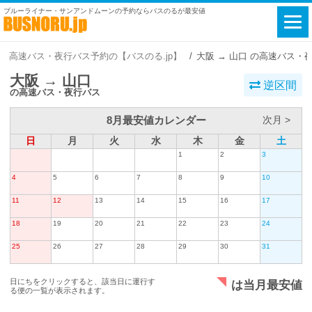
ブルーライナー・サンアンドムーンの予約ならバスのるが最安値
高速バス・夜行バス予約の【バスのる.jp】
大阪 → 山口 の高速バス・
大阪 → 山口
逆区間
の高速バス・夜行バス
8月最安値カレンダー
次月 >
日
月
火
水
木
金
土
1
2
3
4
5
6
7
8
9
10
11
12
13
14
15
16
17
18
19
20
21
22
23
24
25
26
27
28
29
30
31
日にちをクリックすると、該当日に運行す
は当月最安値
る便の一覧が表示されます。