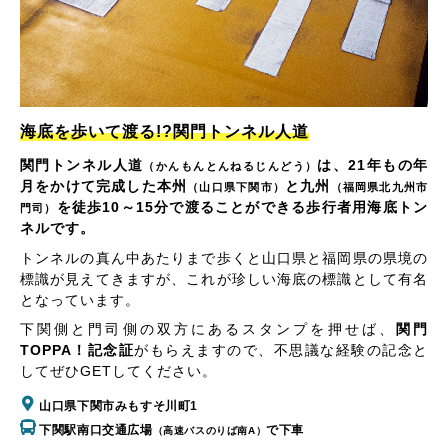
海底を歩いて渡る!?関門トンネル人道
関門トンネル人道
は、21年もの年
（かんもんとんねるじんどう）
月をかけて完成した本州
と九州
（山口県下関市）
（福岡県北九州市
を徒歩10～15分で渡ることができる歩行者用海底トン
門司）
ネルです。
トンネルの真ん中あたりまで歩くと山口県と福岡県の県境の
標識が見えてきますが、これが珍しい海底の標識として有名
となっています。
下関側と門司側の双方にあるスタンプを押せば、
関門
TOPPA！記念証
がもらえますので、不思議な経験の記念と
してぜひGETしてください。
山口県下関市みもすそ川町1
下関駅南口交通広場
で下車
（高速バスのりば南A）