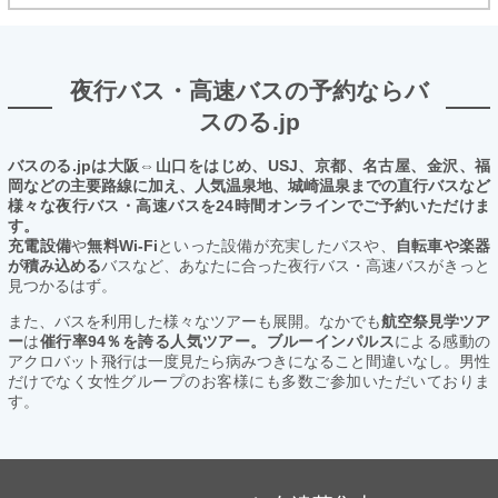
夜行バス・高速バスの予約ならバ
スのる.jp
バスのる.jpは大阪⇔山口をはじめ、USJ、京都、名古屋、金沢、福
岡などの主要路線に加え、人気温泉地、城崎温泉までの直行バスなど
様々な夜行バス・高速バスを24時間オンラインでご予約いただけま
す。
充電設備
や
無料Wi-Fi
といった設備が充実したバスや、
自転車や楽器
が積み込める
バスなど、あなたに合った夜行バス・高速バスがきっと
見つかるはず。
また、バスを利用した様々なツアーも展開。なかでも
航空祭見学ツア
ー
は
催行率94％を誇る人気ツアー。ブルーインパルス
による感動の
アクロバット飛行は一度見たら病みつきになること間違いなし。男性
だけでなく女性グループのお客様にも多数ご参加いただいておりま
す。