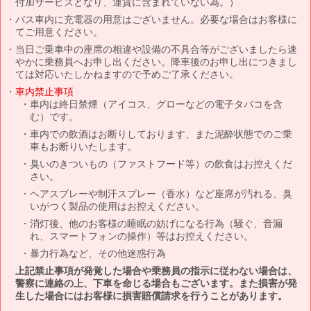
付加サービスとなり、運賃に含まれていない為。）
バス車内に充電器の用意はございません。必要な場合はお客様に
てご用意ください。
当日ご乗車中の座席の相違や設備の不具合等がございましたら速
やかに乗務員へお申し出ください。降車後のお申し出につきまし
ては対応いたしかねますので予めご了承ください。
車内禁止事項
車内は終日禁煙（アイコス、グローなどの電子タバコを含
む）です。
車内での飲酒はお断りしております、また泥酔状態でのご乗
車もお断りいたします。
臭いのきついもの（ファストフード等）の飲食はお控えくだ
さい。
ヘアスプレーや制汗スプレー（香水）など座席が汚れる、臭
いがつく製品の使用はお控えください。
消灯後、他のお客様の睡眠の妨げになる行為（騒ぐ、音漏
れ、スマートフォンの操作）等はお控えください。
暴力行為など、その他迷惑行為
上記禁止事項が発覚した場合や乗務員の指示に従わない場合は、
警察に連絡の上、下車を命じる場合もございます。また損害が発
生した場合にはお客様に損害賠償請求を行うことがあります。