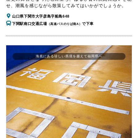
せ、潮風を感じながら散策してみてはいかがでしょうか。
山口県下関市大字彦島字船島648
下関駅南口交通広場
で下車
（高速バスのりば南A）
海底にある珍しい県境を越えて福岡県へ