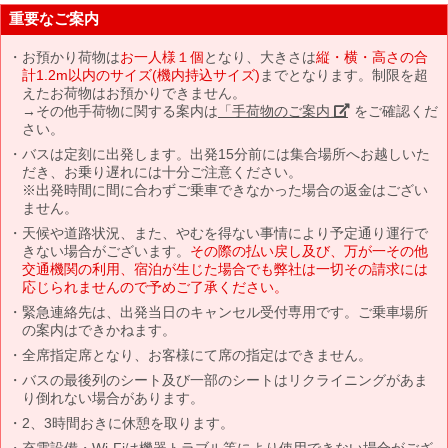
重要なご案内
お預かり荷物は
お一人様１個
となり、大きさは
縦・横・高さの合
計1.2m以内のサイズ(機内持込サイズ)
までとなります。制限を超
えたお荷物はお預かりできません。
→その他手荷物に関する案内は
「手荷物のご案内」
をご確認くだ
さい。
バスは定刻に出発します。出発15分前には集合場所へお越しいた
だき、お乗り遅れには十分ご注意ください。
※出発時間に間に合わずご乗車できなかった場合の返金はござい
ません。
天候や道路状況、また、やむを得ない事情により予定通り運行で
きない場合がございます。
その際の払い戻し及び、万が一その他
交通機関の利用、宿泊が生じた場合でも弊社は一切その請求には
応じられませんので予めご了承ください。
緊急連絡先は、出発当日のキャンセル受付専用です。ご乗車場所
の案内はできかねます。
全席指定席となり、お客様にて席の指定はできません。
バスの最後列のシート及び一部のシートはリクライニングがあま
り倒れない場合があります。
2、3時間おきに休憩を取ります。
充電設備・Wi-Fiは機器トラブル等により使用できない場合がござ