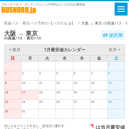
ブルーライナー・サンアンドムーンの予約ならバスのるが最安値
高速バス・夜行バス予約の【バスのる.jp】
大阪 → 東京 の高速バス・
大阪 → 東京
逆区間
の高速バス・夜行バス
7月最安値カレンダー
< 前月
次月 >
日
月
火
水
木
金
土
1
2
3
4
5
6
7
8
9
10
11
12
13
14
15
16
17
18
19
20
21
22
23
24
25
26
27
28
29
30
31
日にちをクリックすると、該当日に運行す
は当月最安値