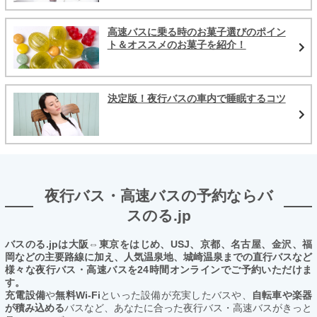
高速バスに乗る時のお菓子選びのポイン
ト＆オススメのお菓子を紹介！
決定版！夜行バスの車内で睡眠するコツ
夜行バス・高速バスの予約ならバ
スのる.jp
バスのる.jpは大阪⇔東京をはじめ、USJ、京都、名古屋、金沢、福
岡などの主要路線に加え、人気温泉地、城崎温泉までの直行バスなど
様々な夜行バス・高速バスを24時間オンラインでご予約いただけま
す。
充電設備
や
無料Wi-Fi
といった設備が充実したバスや、
自転車や楽器
が積み込める
バスなど、あなたに合った夜行バス・高速バスがきっと