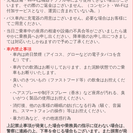
います。その際のご返金はございません。（コンセント・Wi-Fiは
付加サービスとなり、運賃に含まれていない為。）
バス車内に充電器の用意はございません。必要な場合はお客様に
てご用意ください。
当日ご乗車中の座席の相違や設備の不具合等がございましたら速
やかに乗務員へお申し出ください。降車後のお申し出につきまし
ては対応いたしかねますので予めご了承ください。
車内禁止事項
車内は終日禁煙（アイコス、グローなどの電子タバコを含
む）です。
車内での飲酒はお断りしております、また泥酔状態でのご乗
車もお断りいたします。
臭いのきついもの（ファストフード等）の飲食はお控えくだ
さい。
ヘアスプレーや制汗スプレー（香水）など座席が汚れる、臭
いがつく製品の使用はお控えください。
消灯後、他のお客様の睡眠の妨げになる行為（騒ぐ、音漏
れ、スマートフォンの操作）等はお控えください。
暴力行為など、その他迷惑行為
上記禁止事項が発覚した場合や乗務員の指示に従わない場合は、
警察に連絡の上、下車を命じる場合もございます。また損害が発