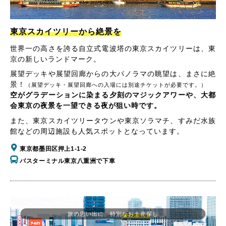
東京スカイツリーから絶景を
世界一の高さを誇る自立式電波塔の東京スカイツリーは、東
京の新しいランドマーク。
展望デッキや展望回廊からの大パノラマの眺望は、まさに絶
景！
（展望デッキ・展望回廊への入場には別途チケットが必要です。）
空がグラデーションに染まる夕刻のマジックアワーや、大都
会東京の夜景を一望できる夜が狙い時です。
また、東京スカイツリータウンや東京ソラマチ、すみだ水族
館などの周辺施設も人気スポットとなっています。
東京都墨田区押上1-1-2
バスターミナル東京八重洲で下車
旅の思い出に、特別なお土産探し