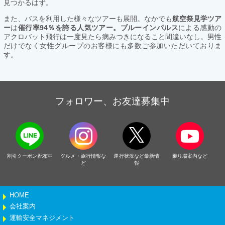
見つかるはず。
また、バスを利用した様々なツアーも展開。なかでも
航空祭見学ツア
ー
は
催行率94％を誇る人気ツアー。ブルーインパルス
による感動の
アクロバット飛行は一度見たら病みつきになること間違いなし。男性
だけでなく女性グループのお客様にも多数ご参加いただいておりま
す。
フォロワー、お友達募集中
割引クーポン配布中
グルメ・旅行情報な
運行状況など最新情
乗り場案内など
ど
報
HOME
会社案内
運輸安全マネジメント