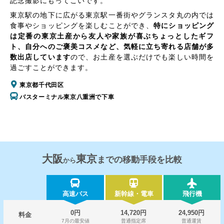
記念撮影にもってこいです。
東京駅の地下に広がる東京駅一番街やグランスタ丸の内では
食事やショッピングを楽しむことができ、
特にショッピング
は定番の東京土産から友人や家族が喜ぶちょっとしたギフ
ト、自分へのご褒美コスメなど、気軽に立ち寄れる店舗が多
数出店しています
ので、お土産を選ぶだけでも楽しい時間を
過ごすことができます。
東京都千代田区
バスターミナル東京八重洲で下車
大阪
東京
までの移動手段を比較
から
高速バス
新幹線・電車
飛行機
0円
14,720円
24,950円
料金
7月の最安値
普通指定席
普通運賃