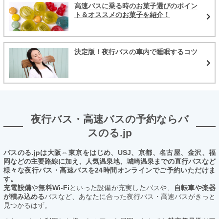
高速バスに乗る時のお菓子選びのポイン
ト＆オススメのお菓子を紹介！
決定版！夜行バスの車内で睡眠するコツ
夜行バス・高速バスの予約ならバ
スのる.jp
バスのる.jpは大阪⇔東京をはじめ、USJ、京都、名古屋、金沢、福
岡などの主要路線に加え、人気温泉地、城崎温泉までの直行バスなど
様々な夜行バス・高速バスを24時間オンラインでご予約いただけま
す。
充電設備
や
無料Wi-Fi
といった設備が充実したバスや、
自転車や楽器
が積み込める
バスなど、あなたに合った夜行バス・高速バスがきっと
見つかるはず。