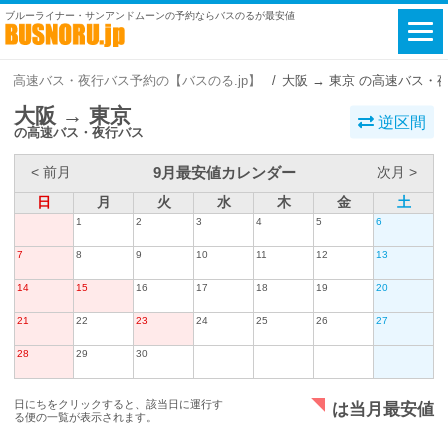
ブルーライナー・サンアンドムーンの予約ならバスのるが最安値
高速バス・夜行バス予約の【バスのる.jp】
大阪 → 東京 の高速バス・
大阪 → 東京
逆区間
の高速バス・夜行バス
9月最安値カレンダー
< 前月
次月 >
日
月
火
水
木
金
土
1
2
3
4
5
6
7
8
9
10
11
12
13
14
15
16
17
18
19
20
21
22
23
24
25
26
27
28
29
30
日にちをクリックすると、該当日に運行す
は当月最安値
る便の一覧が表示されます。