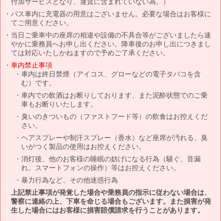
付加サービスとなり、運賃に含まれていない為。）
バス車内に充電器の用意はございません。必要な場合はお客様に
てご用意ください。
当日ご乗車中の座席の相違や設備の不具合等がございましたら速
やかに乗務員へお申し出ください。降車後のお申し出につきまし
ては対応いたしかねますので予めご了承ください。
車内禁止事項
車内は終日禁煙（アイコス、グローなどの電子タバコを含
む）です。
車内での飲酒はお断りしております、また泥酔状態でのご乗
車もお断りいたします。
臭いのきついもの（ファストフード等）の飲食はお控えくだ
さい。
ヘアスプレーや制汗スプレー（香水）など座席が汚れる、臭
いがつく製品の使用はお控えください。
消灯後、他のお客様の睡眠の妨げになる行為（騒ぐ、音漏
れ、スマートフォンの操作）等はお控えください。
暴力行為など、その他迷惑行為
上記禁止事項が発覚した場合や乗務員の指示に従わない場合は、
警察に連絡の上、下車を命じる場合もございます。また損害が発
生した場合にはお客様に損害賠償請求を行うことがあります。