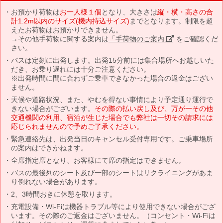
お預かり荷物は
お一人様１個
となり、大きさは
縦・横・高さの合
計1.2m以内のサイズ(機内持込サイズ)
までとなります。制限を超
えたお荷物はお預かりできません。
→その他手荷物に関する案内は
「手荷物のご案内」
をご確認くだ
さい。
バスは定刻に出発します。出発15分前には集合場所へお越しいた
だき、お乗り遅れには十分ご注意ください。
※出発時間に間に合わずご乗車できなかった場合の返金はござい
ません。
天候や道路状況、また、やむを得ない事情により予定通り運行で
きない場合がございます。
その際の払い戻し及び、万が一その他
交通機関の利用、宿泊が生じた場合でも弊社は一切その請求には
応じられませんので予めご了承ください。
緊急連絡先は、出発当日のキャンセル受付専用です。ご乗車場所
の案内はできかねます。
全席指定席となり、お客様にて席の指定はできません。
バスの最後列のシート及び一部のシートはリクライニングがあま
り倒れない場合があります。
2、3時間おきに休憩を取ります。
充電設備・Wi-Fiは機器トラブル等により使用できない場合がござ
います。その際のご返金はございません。（コンセント・Wi-Fiは