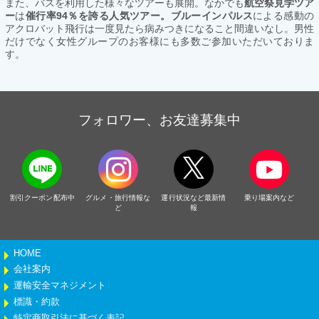
また、バスを利用した様々なツアーも展開。なかでも
航空祭見学ツア
ー
は
催行率94％を誇る人気ツアー。ブルーインパルス
による感動の
アクロバット飛行は一度見たら病みつきになること間違いなし。男性
だけでなく女性グループのお客様にも多数ご参加いただいておりま
す。
フォロワー、お友達募集中
割引クーポン配布中
グルメ・旅行情報な
運行状況など最新情
乗り場案内など
ど
報
HOME
会社案内
運輸安全マネジメント
標識・約款
特定商取引法に基づく表記