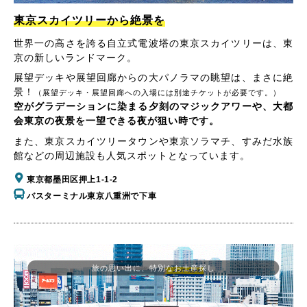
東京スカイツリーから絶景を
世界一の高さを誇る自立式電波塔の東京スカイツリーは、東
京の新しいランドマーク。
展望デッキや展望回廊からの大パノラマの眺望は、まさに絶
景！
（展望デッキ・展望回廊への入場には別途チケットが必要です。）
空がグラデーションに染まる夕刻のマジックアワーや、大都
会東京の夜景を一望できる夜が狙い時です。
また、東京スカイツリータウンや東京ソラマチ、すみだ水族
館などの周辺施設も人気スポットとなっています。
東京都墨田区押上1-1-2
バスターミナル東京八重洲で下車
旅の思い出に、特別なお土産探し