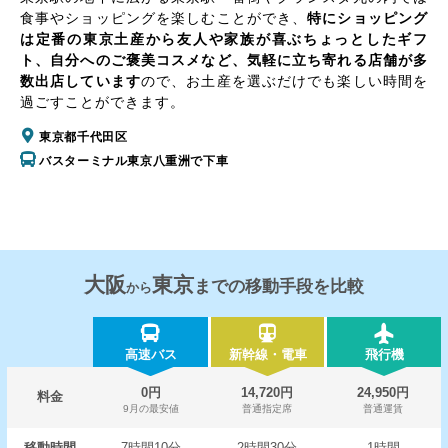
食事やショッピングを楽しむことができ、
特にショッピング
は定番の東京土産から友人や家族が喜ぶちょっとしたギフ
ト、自分へのご褒美コスメなど、気軽に立ち寄れる店舗が多
数出店しています
ので、お土産を選ぶだけでも楽しい時間を
過ごすことができます。
東京都千代田区
バスターミナル東京八重洲で下車
大阪
東京
までの移動手段を比較
から
高速バス
新幹線・電車
飛行機
0円
14,720円
24,950円
料金
9月の最安値
普通指定席
普通運賃
移動時間
7時間10分
2時間30分
1時間