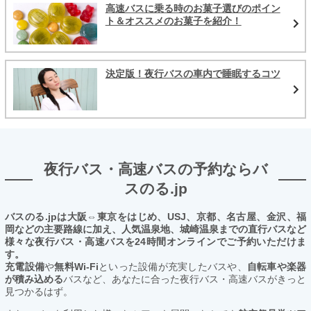
高速バスに乗る時のお菓子選びのポイン
ト＆オススメのお菓子を紹介！
決定版！夜行バスの車内で睡眠するコツ
夜行バス・高速バスの予約ならバ
スのる.jp
バスのる.jpは大阪⇔東京をはじめ、USJ、京都、名古屋、金沢、福
岡などの主要路線に加え、人気温泉地、城崎温泉までの直行バスなど
様々な夜行バス・高速バスを24時間オンラインでご予約いただけま
す。
充電設備
や
無料Wi-Fi
といった設備が充実したバスや、
自転車や楽器
が積み込める
バスなど、あなたに合った夜行バス・高速バスがきっと
見つかるはず。