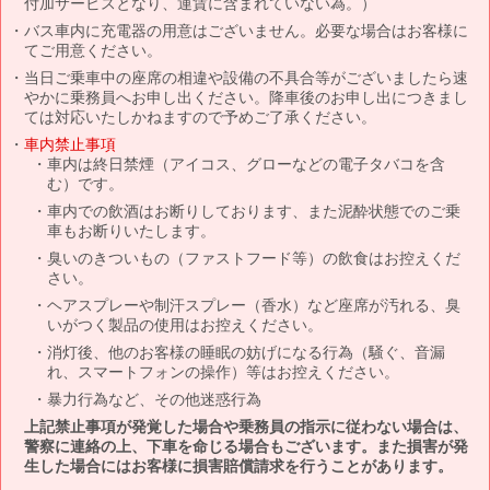
付加サービスとなり、運賃に含まれていない為。）
バス車内に充電器の用意はございません。必要な場合はお客様に
てご用意ください。
当日ご乗車中の座席の相違や設備の不具合等がございましたら速
やかに乗務員へお申し出ください。降車後のお申し出につきまし
ては対応いたしかねますので予めご了承ください。
車内禁止事項
車内は終日禁煙（アイコス、グローなどの電子タバコを含
む）です。
車内での飲酒はお断りしております、また泥酔状態でのご乗
車もお断りいたします。
臭いのきついもの（ファストフード等）の飲食はお控えくだ
さい。
ヘアスプレーや制汗スプレー（香水）など座席が汚れる、臭
いがつく製品の使用はお控えください。
消灯後、他のお客様の睡眠の妨げになる行為（騒ぐ、音漏
れ、スマートフォンの操作）等はお控えください。
暴力行為など、その他迷惑行為
上記禁止事項が発覚した場合や乗務員の指示に従わない場合は、
警察に連絡の上、下車を命じる場合もございます。また損害が発
生した場合にはお客様に損害賠償請求を行うことがあります。