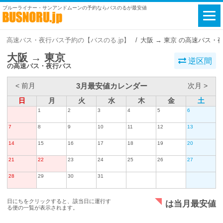
ブルーライナー・サンアンドムーンの予約ならバスのるが最安値
高速バス・夜行バス予約の【バスのる.jp】
大阪 → 東京 の高速バス・
大阪 → 東京
逆区間
の高速バス・夜行バス
3月最安値カレンダー
< 前月
次月 >
日
月
火
水
木
金
土
1
2
3
4
5
6
7
8
9
10
11
12
13
14
15
16
17
18
19
20
21
22
23
24
25
26
27
28
29
30
31
日にちをクリックすると、該当日に運行す
は当月最安値
る便の一覧が表示されます。