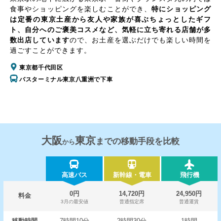
食事やショッピングを楽しむことができ、
特にショッピング
は定番の東京土産から友人や家族が喜ぶちょっとしたギフ
ト、自分へのご褒美コスメなど、気軽に立ち寄れる店舗が多
数出店しています
ので、お土産を選ぶだけでも楽しい時間を
過ごすことができます。
東京都千代田区
バスターミナル東京八重洲で下車
大阪
東京
までの移動手段を比較
から
高速バス
新幹線・電車
飛行機
0円
14,720円
24,950円
料金
3月の最安値
普通指定席
普通運賃
移動時間
7時間10分
2時間30分
1時間