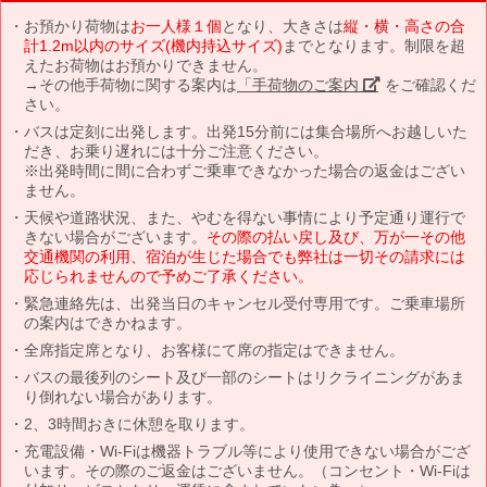
お預かり荷物は
お一人様１個
となり、大きさは
縦・横・高さの合
計1.2m以内のサイズ(機内持込サイズ)
までとなります。制限を超
えたお荷物はお預かりできません。
→その他手荷物に関する案内は
「手荷物のご案内」
をご確認くだ
さい。
バスは定刻に出発します。出発15分前には集合場所へお越しいた
だき、お乗り遅れには十分ご注意ください。
※出発時間に間に合わずご乗車できなかった場合の返金はござい
ません。
天候や道路状況、また、やむを得ない事情により予定通り運行で
きない場合がございます。
その際の払い戻し及び、万が一その他
交通機関の利用、宿泊が生じた場合でも弊社は一切その請求には
応じられませんので予めご了承ください。
緊急連絡先は、出発当日のキャンセル受付専用です。ご乗車場所
の案内はできかねます。
全席指定席となり、お客様にて席の指定はできません。
バスの最後列のシート及び一部のシートはリクライニングがあま
り倒れない場合があります。
2、3時間おきに休憩を取ります。
充電設備・Wi-Fiは機器トラブル等により使用できない場合がござ
います。その際のご返金はございません。（コンセント・Wi-Fiは