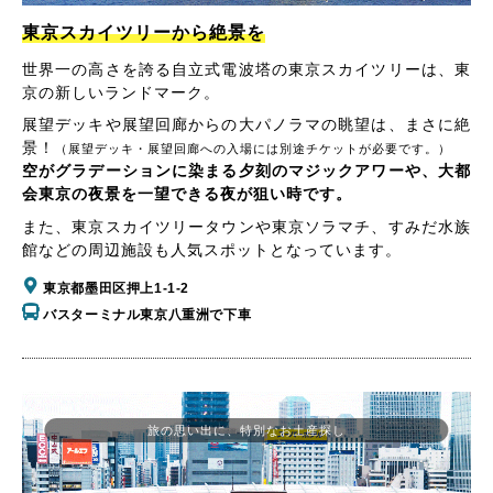
東京スカイツリーから絶景を
世界一の高さを誇る自立式電波塔の東京スカイツリーは、東
京の新しいランドマーク。
展望デッキや展望回廊からの大パノラマの眺望は、まさに絶
景！
（展望デッキ・展望回廊への入場には別途チケットが必要です。）
空がグラデーションに染まる夕刻のマジックアワーや、大都
会東京の夜景を一望できる夜が狙い時です。
また、東京スカイツリータウンや東京ソラマチ、すみだ水族
館などの周辺施設も人気スポットとなっています。
東京都墨田区押上1-1-2
バスターミナル東京八重洲で下車
旅の思い出に、特別なお土産探し