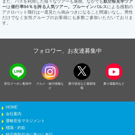
また、バスを利用した様々なツアーも展開。なかでも
航空祭見学ツア
ー
は
催行率94％を誇る人気ツアー。ブルーインパルス
による感動の
アクロバット飛行は一度見たら病みつきになること間違いなし。男性
だけでなく女性グループのお客様にも多数ご参加いただいておりま
す。
フォロワー、お友達募集中
割引クーポン配布中
グルメ・旅行情報な
運行状況など最新情
乗り場案内など
ど
報
HOME
会社案内
運輸安全マネジメント
標識・約款
特定商取引法に基づく表記