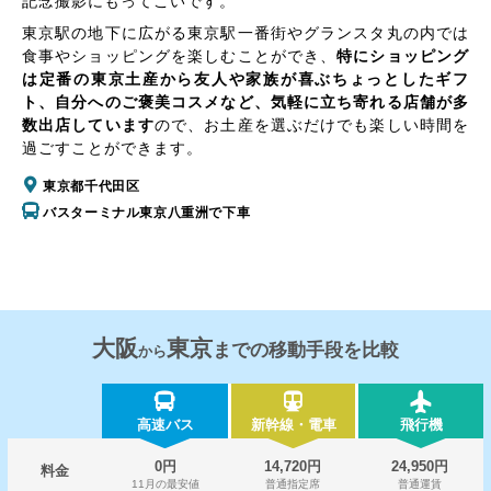
記念撮影にもってこいです。
東京駅の地下に広がる東京駅一番街やグランスタ丸の内では
食事やショッピングを楽しむことができ、
特にショッピング
は定番の東京土産から友人や家族が喜ぶちょっとしたギフ
ト、自分へのご褒美コスメなど、気軽に立ち寄れる店舗が多
数出店しています
ので、お土産を選ぶだけでも楽しい時間を
過ごすことができます。
東京都千代田区
バスターミナル東京八重洲で下車
大阪
東京
までの移動手段を比較
から
高速バス
新幹線・電車
飛行機
0円
14,720円
24,950円
料金
11月の最安値
普通指定席
普通運賃