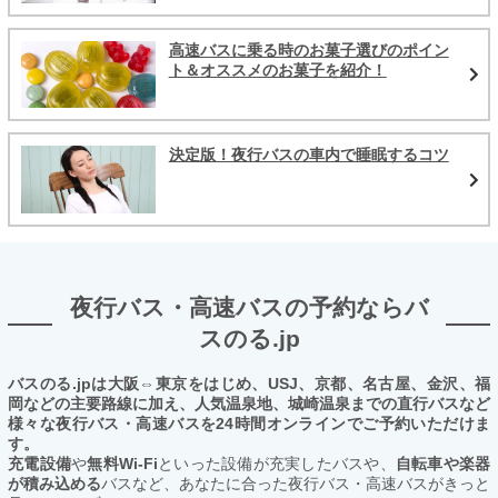
高速バスに乗る時のお菓子選びのポイン
ト＆オススメのお菓子を紹介！
決定版！夜行バスの車内で睡眠するコツ
夜行バス・高速バスの予約ならバ
スのる.jp
バスのる.jpは大阪⇔東京をはじめ、USJ、京都、名古屋、金沢、福
岡などの主要路線に加え、人気温泉地、城崎温泉までの直行バスなど
様々な夜行バス・高速バスを24時間オンラインでご予約いただけま
す。
充電設備
や
無料Wi-Fi
といった設備が充実したバスや、
自転車や楽器
が積み込める
バスなど、あなたに合った夜行バス・高速バスがきっと