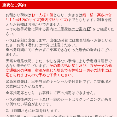
重要なご案内
お預かり荷物は
お一人様１個
となり、大きさは
縦・横・高さの合
計1.2m以内のサイズ(機内持込サイズ)
までとなります。制限を超
えたお荷物はお預かりできません。
→その他手荷物に関する案内は
「手荷物のご案内」
をご確認くだ
さい。
バスは定刻に出発します。出発15分前には集合場所へお越しいた
だき、お乗り遅れには十分ご注意ください。
※出発時間に間に合わずご乗車できなかった場合の返金はござい
ません。
天候や道路状況、また、やむを得ない事情により予定通り運行で
きない場合がございます。
その際の払い戻し及び、万が一その他
交通機関の利用、宿泊が生じた場合でも弊社は一切その請求には
応じられませんので予めご了承ください。
緊急連絡先は、出発当日のキャンセル受付専用です。ご乗車場所
の案内はできかねます。
全席指定席となり、お客様にて席の指定はできません。
バスの最後列のシート及び一部のシートはリクライニングがあま
り倒れない場合があります。
2、3時間おきに休憩を取ります。
充電設備・Wi-Fiは機器トラブル等により使用できない場合がござ