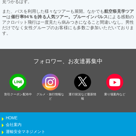
見つかるはず。
また、バスを利用した様々なツアーも展開。なかでも
航空祭見学ツア
ー
は
催行率94％を誇る人気ツアー。ブルーインパルス
による感動の
アクロバット飛行は一度見たら病みつきになること間違いなし。男性
だけでなく女性グループのお客様にも多数ご参加いただいておりま
す。
フォロワー、お友達募集中
割引クーポン配布中
グルメ・旅行情報な
運行状況など最新情
乗り場案内など
ど
報
HOME
会社案内
運輸安全マネジメント