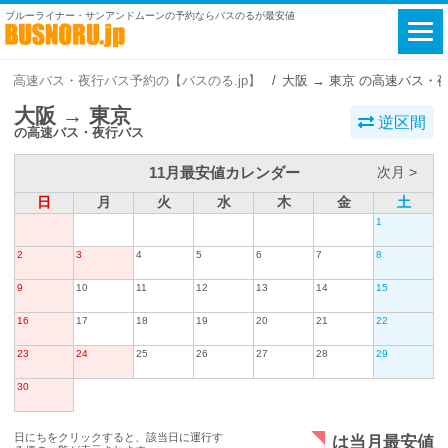
ブルーライナー・サンアンドムーンの予約ならバスのるが最安値
高速バス・夜行バス予約の【バスのる.jp】
大阪 → 東京 の高速バス・
大阪 → 東京
逆区間
の高速バス・夜行バス
11月最安値カレンダー
次月 >
日
月
火
水
木
金
土
1
2
3
4
5
6
7
8
9
10
11
12
13
14
15
16
17
18
19
20
21
22
23
24
25
26
27
28
29
30
日にちをクリックすると、該当日に運行す
は当月最安値