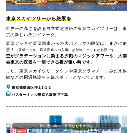
東京スカイツリーから絶景を
世界一の高さを誇る自立式電波塔の東京スカイツリーは、東
京の新しいランドマーク。
展望デッキや展望回廊からの大パノラマの眺望は、まさに絶
景！
（展望デッキ・展望回廊への入場には別途チケットが必要です。）
空がグラデーションに染まる夕刻のマジックアワーや、大都
会東京の夜景を一望できる夜が狙い時です。
また、東京スカイツリータウンや東京ソラマチ、すみだ水族
館などの周辺施設も人気スポットとなっています。
東京都墨田区押上1-1-2
バスターミナル東京八重洲で下車
旅の思い出に、特別なお土産探し